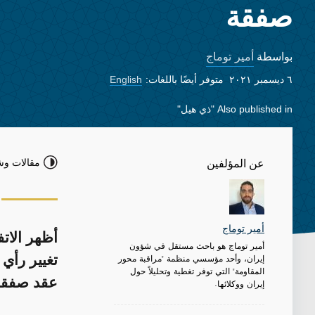
صفقة
أمير توماج
بواسطة
٦ ديسمبر ٢٠٢١
متوفر أيضًا باللغات:
English
Also published in
"ذي هيل"
مقالات وش
عن المؤلفين
أمير توماج
أظهر الاتف
أمير توماج هو باحث مستقل في شؤون
إيران، وأحد مؤسسي منظمة "مراقبة محور
تغيير رأي 
المقاومة" التي توفر تغطية وتحليلاً حول
عقد صفقة
إيران ووكلائها.