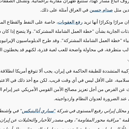
روف اتباع مسار كهذا، ستتبع طهران مقاربة براغماتية. وتشكّل الصفقات
دين مثل
صدام حسين
في العراق أمثلة على ذلك.
مرارًا وتكرارًا أنها تريد
رفع العقوبات
، خاصة على النفط والقطاع ال
دثات الجارية بشأن "خطة العمل الشاملة المشتركة". ولا يتضح إذا كان
ء "خطة العمل الشاملة المشتركة". وقد طرح الدبلوماسيون الإيرانيون
الب متطرفة، في محاولة واضحة للعب
لعبة قذرة
، لكنهم قد يخطئون ال
ركيبة المتشددة للطبقة الحاكمة في إيران، يجب ألا تتوقع أمريكا انطلاقة
إسلامية، على الأقل ليس في أي وقت قريب. لكن مع أخذ ذلك في الاعتبا
ث عن الفرص من أجل تعزيز مصالح الأمن القومي الأمريكي عبر إبرام 
عند الضرورة لعدوان النظام وازدواجيته.
و محلل إيراني رفيع المستوى في شركة
"سياري أناليتيكس
"
في واشنط
"مراقبة محور المقاومة"، وهي مصدر للأخبار والتحليلات عن إيران و