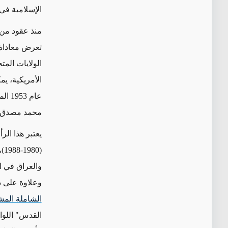
الإسلامية في عام 1979، بغض النظر عمّن يش
منذ عقود من 
تعرض معاداة 
الولايات الم
الأمريكية، يم
عام 
محمد مصدق، إ
يعتبر هذا الر
(8
والعراق في ا
وعلاوة على ذ
الشاملة المش
القدس" اللوا