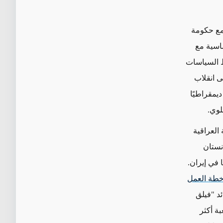
مع حكومة
ساسية مع
ط السياسات
ى انقلاب
ديمقراطيًا
لوي.
 العراقية
انستان
 في إيران.
طة العمل
د "فيلق
ة أكثر