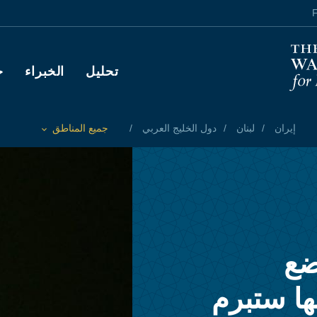
F
Main navigation
تحليل
الخبراء
ح
إيران
لبنان
دول الخليج العربي
جميع المناطق
Toggle List of
ضع
ها ستبرم