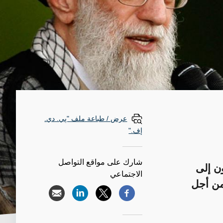
عرض / طباعة ملف "پي. دي.
إف."
شارك على مواقع التواصل
ون إلى
الاجتماعي
 من أجل