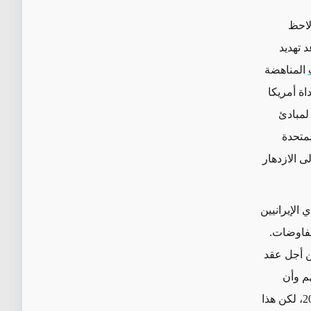
لاحظ
 تهديد
المناهضة
ة أمريكا
لمبادئ
 المتحدة
ى الازدهار
الإيرانيين
مفاوضات.
ن أجل عقد
هم وأن
الولايات المتحدة كانت وراء احتجاجات "الحركة الخضراء" التي تلت انتخابات عام 2009، لكن هذا