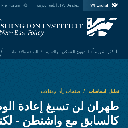
Skip to main content
TWI English
TWI Arabic:
اللغة العربية
ikra Forum
Homepage
/
الأكثر شيوعاً:
الشؤون العسكرية والأمنية
الطاقة والاقتصاد
تحليل السياسات
صفحات رأي ومقالات
طهران لن تسيغ إعادة الو
كالسابق مع واشنطن - لكن