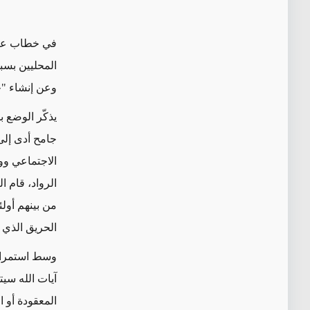
في خطاب عام
المحليين بسب
وعن إنشاء "ح
يذكّر الوضع 
جامح أدى إلى 
الاجتماعي ووص
الرواد، قام 
من بينهم أولئ
الحريق الذي 
وسط استمرار 
آيات الله سي
المعقودة أو ا