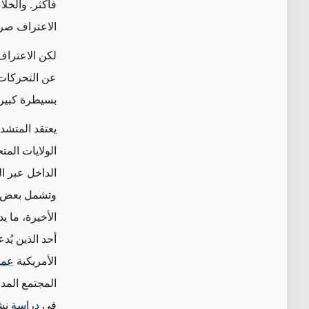
فأكثر. والخلا
الاعتراف صرا
لكن الاعتراف ب
عن التحركات ا
بسيطرة كبيرة
يعتقد المتشدد
الولايات الم
الداخل عبر ا
وتشمل بعض 
الأخيرة، ما 
أحد الذين يُد
الأمريكية
عم
المجتمع المد
في
دراسة
نشر