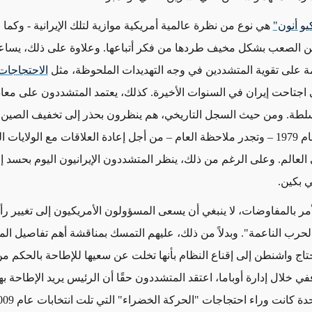
يو أنون"
هي نوع من نظرة عالمية أمريكية موازية لتلك الإيرانية - وكما 
من الصعب بشكل مخيف طردها من فكر أتباعها.
و
علاوة على ذلك، يساعد
ة على تقوية المتشددين في وجه التهديدات الملحوظة، مثل
الاحتجاجات
 اجتاحت إيران في السنوات الأخيرة. كذلك، يعتمد المتشددون على معادا
سلطة. ومن حيث السجل التاريخي، هم
ينظرون بحذر إلى
تخفيف الصين 
الماوية في عام 1979 – وتجدر ملاحظة العام – من أجل إعادة العلاقات مع الولايات
 العالم. وعلى الرغم من ذلك، ينظر المتشددون الإيرانيون اليوم بحسد إل
ي بكين.
مر بالمفاوضات، لا ينبغي أن يسعى المسؤولون الأمريكيون إلى تغيير رأي 
لحرب الناعمة". وبدلاً من ذلك، عليهم التمسك بمناقشة أهم تفاصيل ال
تحتاج واشنطن إلى إقناع النظام بأنها تخلت عن سعيها للإطاحة بالحكم م
 خلال إدارة أوباما، اعتقد المتشددون حقًا أن الرئيس يريد الإطاحة ب