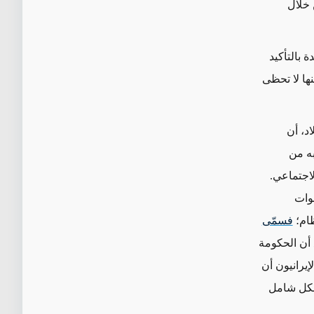
 خلال
ة بالتأكيد
نها لا تحظى
د، أن
به من
لاجتماعي.
وات
ظام؛
فسمّى
ع أن الحكومة
إيرانيون أن
بشكل شامل