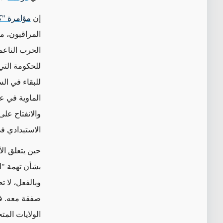
إن
مؤامرة "ك
المراقبون، 
الحرب الناعم
للحكومة التي
للبقاء في ال
والانفتاح على
الاستبدادي ف
حين يتعلق الأ
بشأن تهمة "ا
وبالفعل، لا 
صفقة معه. ففي