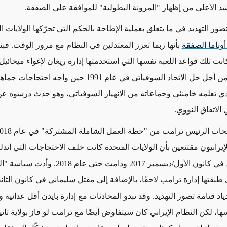
شد الأعلى من إظهار "المرونة البطولية" للموافقة على الصفقة.
تصور التهديد في ما يتعلق بعملية الإطاحة بالحكم التي تحرّكها الولايات ا
باما الصفقة
بأنها ربما تعزز المعتدلين في النظام مع مرور الوقت. فب
نت تلك قواعد اللعبة نفسها التي استخدمتها إدارة ريغان لإغواء ميخائيل
غورباتشوف من أجل حل الاتحاد السوفياتي في عام 1991 حين واجه ا
ي تعلمه خامنئي وجماعاته من الانهيار السوفياتي، وهو حدث درسوه ع
الاتفاق النووي.
إيرانيون مقتنعين بأن الولايات المتحدة كانت خلف الاحتجاجات التي ان
مستوى البلاد في كانون الأول/ديسمبر 2017 ودامت حتى عام 2018
طبقتها إدارة ترامب لاحقًا، بالإضافة إلى مقتل سليماني في كانون الثاني
 ازدياد قتامة تصور التهديد. وقد تبدو المحادثات مع إدارة بايدن أقل عدائية
ا، لكن النظام الإيراني كان سيتفاوض أيضًا مع ترامب لو فاز بولاية ثان