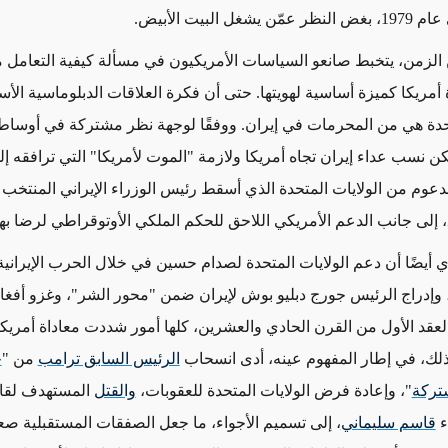
غل البيت الأبيض.
الزمن، يتخبط صانعو السياسات الأمريكيون في مسألة كيفية التعامل 
أمريكا كميزة أساسية لهويتها. حتى أن فكرة العلاقات الدبلوماسية الأ
تحدة هي من المحرمات في إيران. ووفقًا لوجهة نظر مشتركة في أوسا
كن نسب عداء إيران تجاه أمريكا ولازمة "الموت لأمريكا" التي ترافقه إل
1953 المدعوم من الولايات المتحدة الذي أسقط رئيس الوزراء الإيراني المنتخب 
لى جانب الدعم الأمريكي اللاحق للحكم الملكي الأوتوقراطي لرضا به
أي أيضًا أن دعم الولايات المتحدة لصدام حسين في خلال الحرب الإيرانية
1980-198)، وإدراج الرئيس جورج دبليو بوش لإيران ضمن "محور الشر"، وغزو أفغ
لعقد الأول من القرن الحادي والعشرين، كلها أمور شددت معاداة أمريكا
لك، في إطار المفهوم عينه، أدى انسحاب
الرئيس السابق ترامب
من "
خ
تركة
"، وإعادة فرض الولايات المتحدة للعقوبات،
والقتل
المستهدف لقائ
ء
قاسم سليماني
، إلى تسميم الأجواء، ما جعل الصفقات المستقبلية صعب