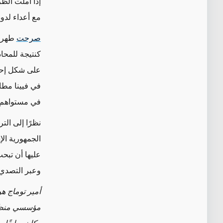
إذا أملت الظ
مع أعداء لدو
صرحت
طهران 
كنتيجة للمحا
على شكل إحيا
في فيينا مط
في مستواهم.
نظرًا إلى الت
الجمهورية ال
عليها أن تبح
وعبر التصدي 
أمير توماج ه
مؤسسي منظمة 