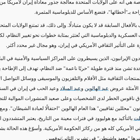
صة هي أنه على الولايات المتحدة معالجة جذور معاداة إيران لأمريكا من
حة بـ"أخطائها"، فتضع الأساس للدبلوماسية المثمرة.
الأفعال السابقة قد لا يكون متبادلًا. وإلى ذلك، قد تمتنع الولايات المتحد
لعسكرية والدبلوماسية التي تُعتبَر بمثابة خطوات نحو تغيير النظام، لك
 على التأثير الثقافي الأمريكي في إيران، وهو مجال غير محدد أكثر.
ون الإيرانيون، الذين يسيطرون على المراكز السياسية والأمنية في البلا
تحدة تشن منذ فترة طويلة "حربًا ناعمة" ضد النظام، تهدف إلى الإطاحة 
لمنتجات الثقافية مثل الأفلام والتلفزيون والموسيقى ووسائل التواصل ا
الأمثلة عروض
عيد الهالوين
و
عيد الميلاد
وعيد الحب في إيران في السن
يدق ناقوس الخطر لدى الشخصيات وعلى صعيد المنشورات الموالية للن
عون "محللين ثقافيين" هذا العام الهالوين "احتفالًا لعبادة الشيطان". وم
لت
بالتأكيد مع هوليوود في فترات معينة من التاريخ، يعتبر المتشددون ال
ني الأمريكي كله هو من ركائز الحكومة الأمريكية. وأسوّغ هذه الحالة 
ها "معهد واشنطن" في تشرين الثاني/نوفمبر.