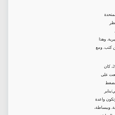
لمتحدة
نظر
حتجاجات جماهيرية. وهذا
ن كثب. ومع
حتى قبل انسحاب الرئيس ترامب من "خطة العمل الشاملة المشتركة" في عام 2018، كان
دلعت على
. وأدت سياسة "الضغط
/يناير
 وتكون واعدة
ية. وببساطة،