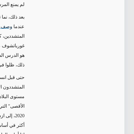
لم يمنع المر
بعد ذلك، نما 
عندما
وصف أو
المتشددين، كا
هو الدرس الذ
ذلك، ظلوا في 
المتشددون ال
الأقصى" التي 
2020، إلى
أكثر في أساسه