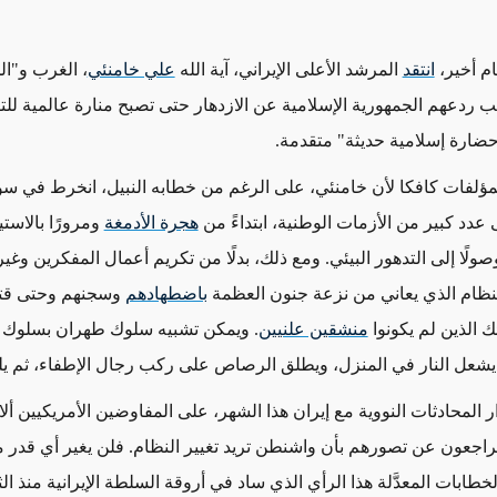
 أخير،
انتقد
المرشد الأعلى الإيراني، آية الله
علي خامنئي
، الغرب و"ال
ب ردعهم الجمهورية الإسلامية عن الازدهار حتى تصبح منارة عالمية للت
ضارة إسلامية حديثة" متقدمة.
بمؤلفات كافكا لأن خامنئي، على الرغم من خطابه النبيل، انخرط في سوء
عدد كبير من الأزمات الوطنية، ابتداءً من
هجرة الأدمغة
ومرورًا بالاستي
ولًا إلى التدهور البيئي. ومع ذلك، بدلًا من تكريم أعمال المفكرين وغ
النظام الذي يعاني من نزعة جنون العظمة
باضطهادهم
وسجنهم وحتى قتلهم
ك الذين لم يكونوا
منشقين علنيين
. ويمكن تشبيه سلوك طهران بسلوك 
يشعل النار في المنزل، ويطلق الرصاص على ركب رجال الإطفاء، ثم يل
المحادثات النووية مع إيران هذا الشهر، على المفاوضين الأمريكيين ألا
تراجعون عن تصورهم بأن واشنطن تريد تغيير النظام. فلن يغير أي قدر
لخطابات المعدَّلة هذا الرأي الذي ساد في أروقة السلطة الإيرانية منذ ال