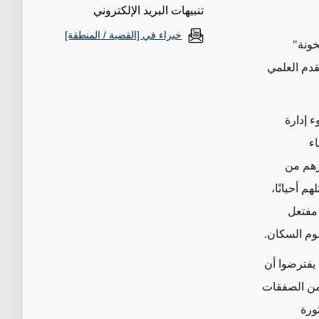
تنبيهات البريد الإلكتروني
خبراء في [القضية / المنطقة]
خونة"
قدم العلمي
 إدارة
اء
يرهم من
 أحيانًا،
مفتعل
وم السكان.
 يفترضوا أن
 من الصفقات
ثورة