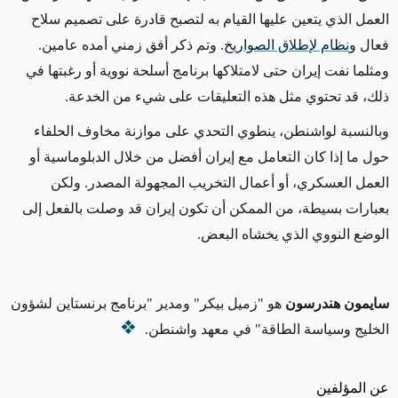
العمل الذي يتعين عليها القيام به
لتصبح قادرة على تصميم سلاح
فعال و
نظام لإطلاق الصواريخ
.
وتم ذكر أفق زمني أمده عامين
.
ومثلما نفت إيران
حتى ل
امتلاكها برنامج أسلحة نووية أو رغبتها في
ذلك، قد تحتوي
مثل
هذه التعليقات على شيء من الخدعة.
وبالنسبة لواشنطن، ينطوي التحدي على موازنة مخاوف الحلفاء
حول ما إذا كان التعامل مع إيران أفضل من خلال الدبلوماسية أو
العمل العسكري، أو
أعمال التخريب المجهولة المصدر. ولكن
بعبارات بسيطة، من الممكن أن تكون إيران قد وصلت بالفعل إلى
الوضع النووي الذي يخشاه البعض.
سايمون هندرسون
هو "زميل بيكر" ومدير "
برنامج برنستاين لشؤون
الخليج
وسياسة الطاقة" في معهد واشنطن.
عن المؤلفين