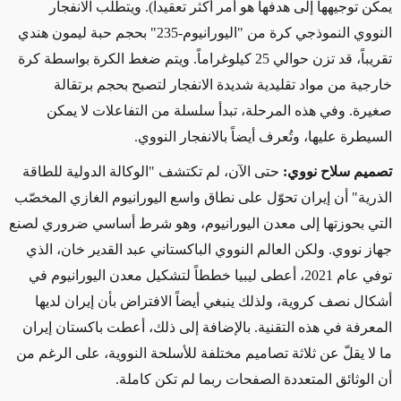
يمكن توجيهها إلى هدفها هو أمر أكثر تعقيداً).
و​​يتطلب الانفجار
النووي النموذجي
كرة من "اليورانيوم
-
235" بحجم حبة ليمون هندي
تقريباً، قد تزن حوالي
25 كيلوغراماً. و
يتم
ضغط الكرة بواسطة كرة
خارجية من مواد تقليدية شديدة الانفجار لتصبح بحجم برتقالة
صغيرة. وفي هذه المرحلة، تبدأ سلسلة من التفاعلات لا يمكن
السيطرة عليها،
وتُعرف أيضاً
بالانفجار النووي.
تصميم سلاح نووي:
حتى
الآن، لم تكتشف "الوكالة الدولية للطاقة
الذرية" أن إيران تحوّل على نطاق واسع اليورانيوم الغازي المخصّب
التي بحوزتها إلى معدن اليورانيوم، وهو شرط
أساسي
ضروري لصنع
جهاز نووي. ولكن العالم النووي الباكستاني عبد القدير خان، الذي
توفي عام 2021، أعطى ليبيا خططاً لتشكيل معدن اليورانيوم في
أشكال نصف كروية، ولذلك ينبغي أيضاً الافتراض بأن إيران لديها
المعرفة في هذه التقنية. بالإضافة إلى ذلك، أعطت باكستان إيران
ما لا يقلّ عن ثلاثة تصاميم مختلفة للأسلحة النووية، على الرغم من
أن الوثائق المتعددة الصفحات
ربما لم تكن كاملة
.