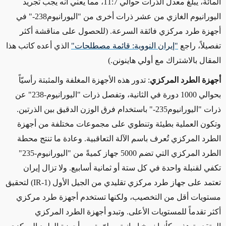
المائة،
يبلغ معدل الذرات حوالي
11:7
، مما يعني أنه يجب تجريد
اليورانيوم الغازي من عشر ذرات أخرى من "اليورانيوم
238-
" في
أجهزة طرد مركزي فائقة السرعة.
(للحصول على مناقشة أكثر
تفصيلاً، راجع
"إيران النووية: قائمة مصطلحات"
الذي أعده كاتب هذا
المقال بالاشتراك مع أولي هاينونن.)
أجهزة الطرد المركزي
: تدور هذه الأجهزة المغلفة والمثبتة رأسيّاً
بحوالي
1000 دورة في الثانية، وتفصل ذرات "اليورانيوم-
238
" عن
ذرات
"اليورانيوم
235-
" باستخدام فرق الوزن الدقيق بين الذرتين.
وتكون العملية بطيئة وتنطوي على مجموعات مختلفة من أجهزة
الطرد المركزي تُعرف باسم الآلة التعاقبية. وعادة ما تنتج محطة
الطرد المركزي التي تضم 5000 جهاز كميةً من "اليورانيوم
-
235"
تكفي لقنبلة واحدة في كل ستة أو ثمانية أسابيع. ولا تزال إيران
تعتمد على جهاز طرد مركزي تقليدي من الجيل الأول
(IR-1)
لتحقيق
مستويات أقل من التخصيب، ولكنها تستخدم أجهزة طرد مركزي
أكثر تقدماً للمستويات الأعلى. وتبدو أجهزة الطرد المركزي