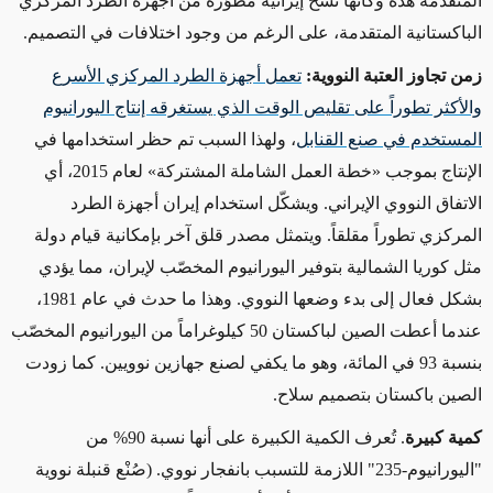
المتقدمة هذه وكأنها نسخ إيرانية مطوّرة من أجهزة الطرد المركزي
الباكستانية المتقدمة، على الرغم من وجود اختلافات في التصميم.
زمن تجاوز العتبة النووية
:
تعمل أجهزة الطرد المركزي الأسرع
والأكثر تطوراً على تقليص الوقت الذي يستغرقه إنتاج اليورانيوم
المستخدم في صنع القنابل
، ولهذا السبب
تم حظر
استخدامها في
الإنتاج بموجب
«
خطة العمل الشاملة المشتركة»
لعام 2015، أي
الاتفاق النووي الإيراني. ويشكّل استخدام إيران أجهزة الطرد
المركزي تطوراً مقلقاً. ويتمثل مصدر قلق آخر بإمكانية قيام دولة
مثل كوريا الشمالية بتوفير اليورانيوم المخصّب لإيران، مما يؤدي
بشكل فعال إلى بدء
وضعها النووي. وهذا ما حدث في عام 1981،
عندما أعطت الصين لباكستان 50 كيلوغراماً من اليورانيوم المخصّب
بنسبة 93 في المائة،
وهو
ما يكفي لصنع جهازين نوويين.
كما زودت
الصين باكستان بتصميم سلاح.
كمية كبيرة
. تُعرف الكمية الكبيرة على أنها نسبة
90%
من
"اليورانيوم
-
235" اللازمة للتسبب بانفجار نووي.
(صُنْع قنبلة نووية