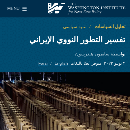
Skip to main content
MENU
معهد واشنطن لسياسات الشرق الأدنى
le Main Menu
تحليل السياسات
تنبيه سياسي
تفسير التطور النووي الإيراني
سايمون هندرسون
بواسطة
٢ يونيو ٢٠٢٢
متوفر أيضًا باللغات:
English
Farsi