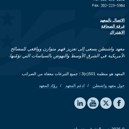
Fax: 202-223-5364
الاتصال بالمعهد
Footer contact links
غرفة الصحافة
الاشتراك
معهد واشنطن يسعى إلى تعزيز فهم متوازن وواقعي للمصالح
الأمريكية في الشرق الأوسط والنهوض بالسياسات التي تؤمّنها.
المعهد هو منظمة 501(c)3 ؛ جميع التبرعات معفاة من الضرائب.
حول معهد واشنطن
ادعم المعهد
روّاد المعهد
Footer quick links
Social media
The Washington Institute on LinkedIn
The Washington Institute on YouTube
The Washington Institute on Facebook
The Washington Institute on X
© 2026 جميع الحقوق محفوظة.