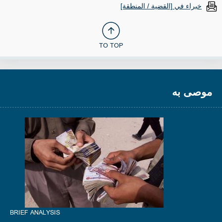
خبراء في [القضية / المنطقة]
TO TOP
موصى به
BRIEF ANALYSIS