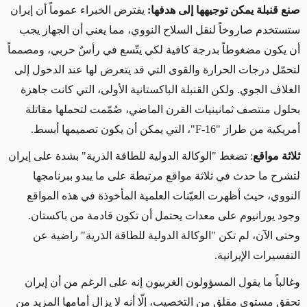
صنع قنبلة يمكن توجيهها إلى هدفها:
يفترض الخبراء عموماً أن إيران
ستستخدم صاروخاً لنقل السلاح النووي، مما يعني أن الجهاز يجب
أن يكون مضغوطاً بدرجة كافية لكي يتّسع في رأسٌ حربي، ومصمماً
لتحمّل درجات الحرارة والقوى التي قد يتعرض لها عند الدخول إلى
الغلاف الجوي. ولكن القنبلة الباكستانية الأولى، التي كانت جاهزة
بحلول منتصف ثمانينيات القرن الماضي، صُمّمت لتحملها مقاتلة
أمريكية من طراز "
F-16
"، التي يمكن أن يكون تصميمها أبسط.
ثلاثة مواقع
: تضغط "الوكالة الدولية للطاقة الذرية" بشدة على إيران
لتشرح ما حدث في ثلاثة مواقع
مرتبطة على ما يبدو
ببرنامجها
النووي،
حيث أظهرت
العيّنات العلمية المأخوذة في هذه المواقع
وجود يورانيوم على معدات
يحتمل أن تكون
قادمة من باكستان.
و
حتى
الآن، لم
تكن "الوكالة الدولية للطاقة الذرية" راضية عن
التفسيرات الإيرانية
.
وغالباً ما يقول المسؤولون الغربيون إنه على الرغم من أن إيران
تحقق مستوى مقلق من التخصيب، إلّا أنه
لا يزال
أمامها
المزيد من