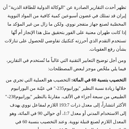
تظهر أحدث التقارير الصادرة عن "الوكالة الدولية للطاقة الذرية" أن
إيران قد تمتلك في غضون أسبوعين كمية كافية من المواد النووية
المخصّبة لصنع جهاز متفجر نووي. ولكن ما زال من غير المؤكد ما
إذا كانت طهران
معنية على الفور
بتحقيق
مثل
هذا الإنجاز أم أنّها
تستخدم التقدم الذي أحرزته كتكتيك تفاوضي
للحصول على تنازلات
بشأن
رفع العقوبات.
ومن أجل توضيح التعابير التقنية التي
غالباً
ما تُستخدم في التقارير،
فيما يلي ملخّص موجز ​​لبعض المصطلحات:
التخصيب بنسبة
60
في المائة
:
التخصيب هو العملية التي تجري من
خلالها زيادة نسبة النظير "يورانيوم
235-
" في عيّنة من اليورانيوم
الطبيعي من سبعة أجزاء في الألف، مقارنةً بالنظير "يورانيوم
238-
"
الأكثر انتشاراً، إلى معدل ذرات
193:7
اللازم لمفاعل نووي يهدف
إلى الاستخدام المدني أو معدل
1:7
، أي
حوالي 90 في المائة،
وهو
المعدل اللازم لصنع قنبلة نووية. وعند التخصيب
بنسبة 60 في