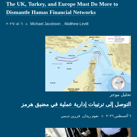
The UK, Turkey, and Europe Must Do More to
Dismantle Hamas Financial Networks
Matthew Levitt
Michael Jacobson
◆
٠٦‏/٠٨‏/٢٠٢٦
تحليل موجز
التوصل إلى ترتيبات إدارية عملية في مضيق هرمز
٦ أغسطس ٢٠٢٦
◆
نعوم ريدان
فرزين نديمي