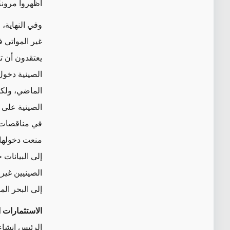
أظهروا مرونةً
وفي النهاية، 
غير المواتي ف
يعتقدون أن تط
الماضي، ولك
الصينية على 
في مناقصات ل
منعت دخولها 
إلى البيانات 
الصينيين غير
إلى البحر ال
الاستثمارات 
الرئيس إنشاء