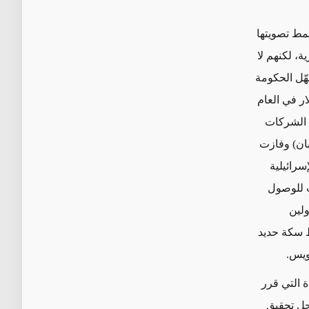
نمط تصويتها
ة، لكنهم لا
هّل الحكومة
صين؛ وبلغت التجارة المتبادلة 14 مليار دولار في العام
 الشركات
بان) وفازت
سرائيلية
ت للوصول
ولين
ط سكة حديد
ويس.
ة التي قرر
جل تحقيق