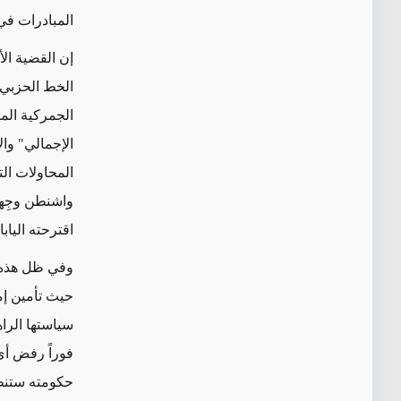
المبادرات في
إن القضية الأ
الخط الحزبي 
الجمركية المت
الإجمالي" وا
المحاولات الت
واشنطن وجِها
اقترحته اليابان 
وفي ظل هذه 
حيث تأمين إمد
سياستها الرا
حكومته ستنظ