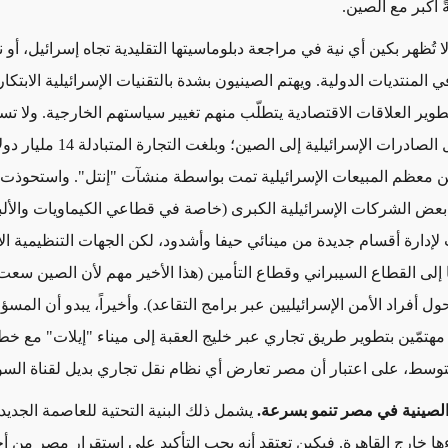
 أكبر مع الصين.
لا تُظهر بكين أي نية في مراجعة دبلوماسيتها التقليدية تجاه إسرائيل، أو 
ي المنتديات الدولية. ويهتم الصينيون بشدة بالتقنيات الإسرائيلية الابتكاري
وير العلاقات الاقتصادية يتطلّب منهم تغيير سياستهم الخارجية. ولا تس
الصينية دخول الصادرات الإسرائيلية إلى ال
ن معظم المبيعات الإسرائيلية تمت بواسطة منشآت "إنتل". واستحوذت
بعض الشركات الإسرائيلية الكبرى (خاصة في قطاعي الكيماويات والأل
إدارة أقسام جديدة من مينائي حيفا وأشدود، لكن الجهات التنظيمية الإ
إلى القطاع السيبراني وقطاع التأمين (هذا الأخير مهم لأن الصين سع
حول أفراد الأمن الإسرائيليين عبر برامج التقاعد). وأخيراً، يبدو أن المسؤ
 مهتمّين بتطوير طريق تجاري عبر خليج العقبة إلى ميناء "إيلات" مع خ
متوسط، على اعتبار أن مصر تعارض أي نظام نقل تجاري بديل لقناة الس
الصينية في مصر تنمو بسرعة.
يشمل ذلك البنية التحتية للعاصمة الجديد
ها خارج القاهرة. فبكين تعتقد أنه يجب التأكيد على استقرار مصر من أ