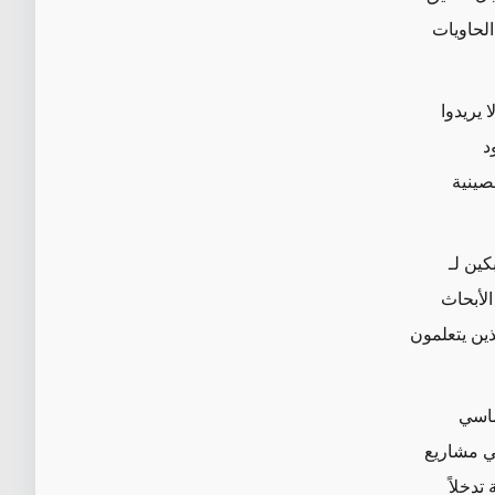
الحاويات
 يريدوا
د
صينية
بكين لـ
الأبحاث
ين يتعلمون
ماسي
ي مشاريع
تدخلاً