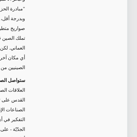
"مبادرة الحز
وبدرجة أقل، م
صواريخ متطور
تملك الصين ق
العماني. لكن
أي مكان آخر 
الصينيين من ل
ستواصل
الصي
العلاقات الص
القدس على تعا
الصناعات الإسر
التفكير في أ
الجدّيّة - ع