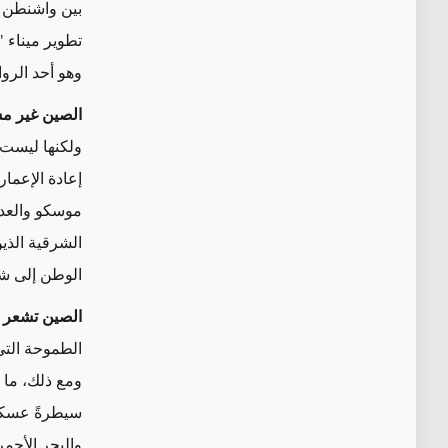
بين واشنطن و
تطوير ميناء 
وهو أحد الرو
الصين غير م
ولكنها ليست 
إعادة الإعما
موسكو والعدي
الشرقية الذي
الوطن إلى شي
الصين
تشعر ب
الطموحة التي
ومع ذلك، ما 
سيطرةً عسكري
والبحر الأحمر