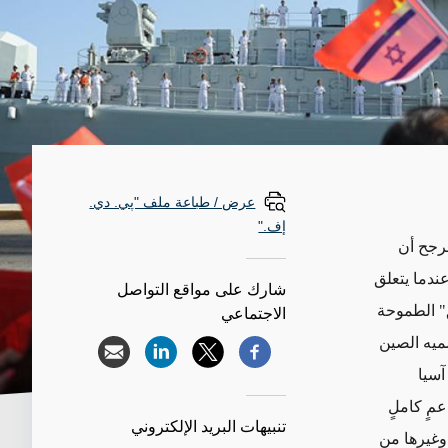
عرض / طباعة ملف "پي. دي.
إف."
مرجح أن
ندما يتعلق
شارك على مواقع التواصل
ق" الطموحة
الاجتماعي
ميه الصين
آسيا
مٍ كاملٍ
تنبيهات البريد الإلكتروني
وغيرها من