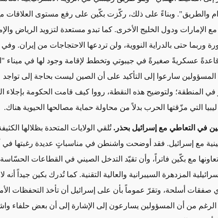
ام والطريق". وبناءً على ذلك، ركّزت بكّين على رفع مستوى العلاقات م
ع الإمارات ودول الخليج الأخرى. كما تبدو مستعدة لتزويد الرياض والإم
ة وربما حتى بالدراية النووية، ولن تردعها الاحتجاجات من إيران. وف
اعدةً عسكريةً صغيرةً في جيبوتي وتخطط لإقامة وجود لها في ميناء "ا
 المسؤولين سارعوا إلى التأكيد على أن الصين ليست بحاجة إلى تواج
في المنطقة؛ ولتوضيح هذه النقطة، رووا كيف قامت الحكومة بإجلاء ال
يبيا التي مزّقتها الحرب بدلاً من محاولة حماية مصالحها الحيوية هناك.
ن في التعاطي مع إسرائيل بحذر.
تُلقي الولايات المتحدة بظلالها الكثيف
ينية مع إسرائيل. فقد أوضحت واشنطن في مناسباتٍ عديدة رغبتها في 
ونها مع بكّين فاتراً، وأن تقيّد التدخل الصيني في القطاعات الحسّاسة
ائيلية المزدهرة السيبرانية والعالية التقنية. كما تُدرك بكين جيداً أنه لا 
ي صفقات أسلحة، وتقرّ عموماً بأن على إسرائيل أن تأخذ التحفظات الأمر
لى الرغم من أن المسؤولين يسارعون إلى الإشارة إلى أن بعض حلفاء و