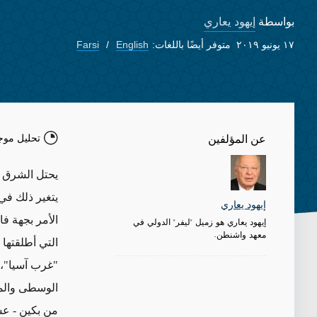
إيهود يعاري
بواسطة
١٧ يونيو ٢٠١٩
متوفر أيضًا باللغات:
English
Farsi
تحليل موج
عن المؤلفين
يحتل الشرق ا
يتغير ذلك في
إيهود يعاري
الأمر بجهة ف
إيهود يعاري هو زميل "ليفر" الدولي في
معهد واشنطن.
التي أطلقتها
"غرب آسيا"، و
الوسطى والمح
من بكين - عش