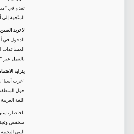
تقدم في "مبا
المتّجهة إلى أ
لا تريد الصي
الدخول في أي
المساعدات ال
بالعمل عبر "
يتزايد
الاهتما
"غرب آسيا"، 
حول المنطقة.
اللغة العربية
باختصار، ست
منخفض وتجنب 
البنى التحتية 