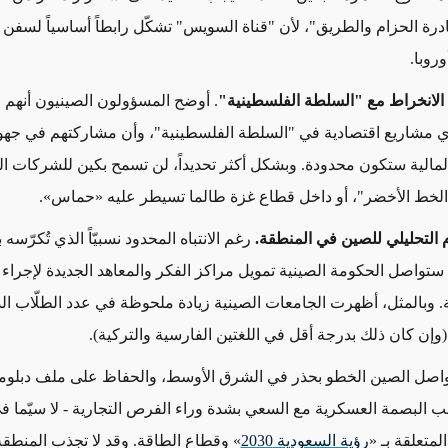
درة الحزام والطريق"، لأن "قناة السويس" تشكّل رابطاً أساسياً لسفن 
وروبا.
ن الانخراط مع "السلطة الفلسطينية"
. أوضح المسؤولون الصينيون أنهم لا
 مشاريع اقتصادية في "السلطة الفلسطينية"، وأن مشاركتهم في جهو
مالية ستكون محدودة. وبشكل أكثر تحديداً، لن تسمح بكين للشركات ال
الخط الأخضر"، أو داخل قطاع غزة طالما تسيطر عليه «حماس».
م التحليلي للصين في المنطقة.
رغم الانتباه المحدود نسبيّاً الذي تُكرّسه 
ستواصل الحكومة الصينية تمويل مراكز الفكر والمعاهد الجديدة لإجراء 
 وبالمثل، أظهرت الجامعات الصينية زيادة ملحوظة في عدد الطلّاب الذ
 (وإن كان ذلك بدرجة أقل في اللغتين الفارسية والتركية).
واصل الصين الخطو بحذر في الشرق الأوسط، والحفاظ على ملف دبلو
البصمة العسكرية مع السعي بشدة وراء الفرص التجارية - لا سيّما ف
المتعلقة بـ «
رؤية السعودية 2030
» وقطاع الطاقة. وقد لا تجذب المنطقة 