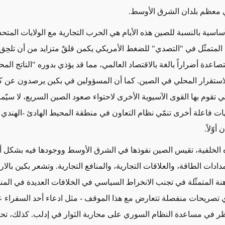
 معظم بلدان الشرق الأوسط.
ساسية بالنسبة للصين هذه الأيام هي الحرب التجارية مع الولايات المتح
المتمثّل في "التصدي" للضغط الأمريكي يكمن قلقٌ متزايد من أن تلحِق
صاعدة أضراراً بالغة بالاقتصاد العالمي، مما قد يؤذي بدوره "الناتج المح
لاستقرار المحلي في الصين. كما أن المسؤولين في بكين يرصدون عن 
ي تقوم بها القوى الآسيوية الأخرى لاحتواء صعود الصين السريع، لا سيّما
ت فاعلة أخرى تنمّي نظام التعاون في منطقة المحيط الهادئ -الهندي 
أوّلاً.
الخلفية، تقيس الصين نفوذها في الشرق الأوسط ووجودها فيه بشكل
ادات الطاقة، والعلاقات التجارية، والمنافع التجارية. وتشعر بكين بالار
هنة المتمثّلة في تجنب الانخراط السياسي في الخلافات العديدة في المن
ر في مساعدة النظام السوري على محاربة الثوار في إدلب. كذلك، ت