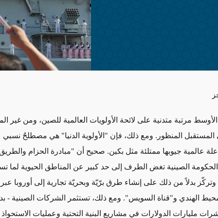
ز
لأوسط مرتبة متدنية على لائحة الأولويات العالمية للصين، ومن غير ال
 المستقبل المنظور. ومع ذلك، فإن "الأولوية الدنيا" هي مصطلحٌ نسبي ع
اعلة عالمية جيوبها ممتلئة مثل بكين. صحيح أن "مبادرة الحزام والطري
 الحكومة الصينية تغض الطرف إلى حد كبير عن المناطق الحيوية لما تس
تركّز بدلاً من ذلك على إنشاء طرق برّيّة وبحريّة تجارية إلى أوروبا عبر 
يط الهندي و"قناة السويس". ومع ذلك، تستثمر الشركات الصينية - بدع
رات مليارات الدولارات في مشاريع البنية التحتية وعمليات الاستحواذ 