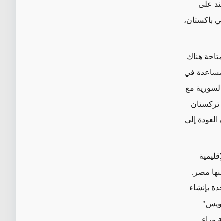
ند على
ي باكستان،
تاحة هناك
لمساعدة في
السورية مع
 تركستان
العودة إلى
إقليمية
نها مصر.
دة بإنشاء
سويس"
 وراء