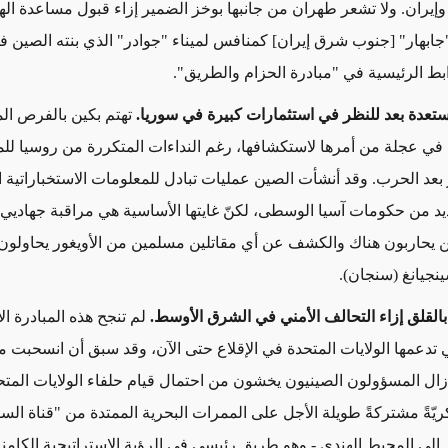
إيران. ولا تشعر طهران من جانبها بوخز الضمير إزاء قبول مساعدة اله
"جابهار" [جنوب شرق إيران] كمنافس لميناء "جوادر" الذي بنته الصين ف
ابط الرئيسية في "مبادرة الحزام والطريق".
ستعدة بعد للنظر في
استثمارات كبيرة
في سوريا.
تهتم بكين بالفرص الم
في عجلة من أمرها لاستكشافها، رغم النداءات المتكررة من روسيا ل
ر بعد الحرب. وقد أنشأت الصين عمليات تبادل للمعلومات الاستخباراتية 
د من حكومات آسيا الوسطى، لكنّ غايتها الأساسية هي مراقبة جهاديي
ن يحاربون هناك والكشف عن أي مقاتلين مسلمين من الأويغور يحاولون 
نجيانغ (سنجان).
القلق إزاء
التحالف الأمني في الشرق الأوسط.
لم تنجح هذه المبادرة ال
 تدعمها الولايات المتحدة في الإقلاع حتى الآن، وقد سبق أن انسحبت م
زال المسؤولون الصينيون يخشون من احتمال قيام حلفاء الولايات المتح
ّةً مشتركةً طويلة الأجل على الممرات البحرية الممتدة من "قناة ال
 إلى المحيط الهندي - وهو طريق رئيسي في الرؤية الاستراتيجية الكامنة