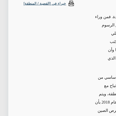
خبراء في [القضية / المنطقة]
دة. فمن وراء
 الرسوم
لي
كثب
 وأن
الذي
 أساسي من
تياح مع
طقة، ويتم
فوراً رفض أي تصريحات منفصلة تتعارض مع هذا الموقف - مثل ادعاء أحد السفراء عام 2018 بأن
حرص الصين