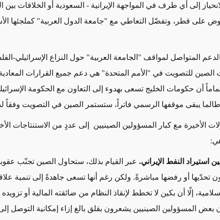
نحياز إلى أي طرف في المواجهة الإيرانية - السعودية أو الخلافات بين 
ض على قطر، وتفضّل التعاطي مع "جامعة الدول العربية" كملجئها ال
دعم المتواصل لمواقف "الجامعة العربية" حول النزاع الإسرائيلي-الف
الصين للتصويت في "الأمم المتحدة" هي دعم جميع القرارات المعادية 
تماماً أن حكومات الخليج تسعى بهدوء إلى التعاون مع الحكومة الإسرائي
الما يبقى موقفها الرسمي فاتراً، ستستمر الصين في التصويت وفقاً لذ
لات الأخيرة مع كبار المسؤولين الصينيين إلى عددٍ من الاستنتاجات الأ
ي:
ين
استيراد النفط الإيراني.
عبر القيام بذلك، ستحاول الصين تجنّب عقوبا
تحدّيها أو رفضها مباشرةً. ولكن رغم أنها تسعى جاهدةً إلى تنمية علاقا
سلامية، إلّا أن بكين لا تخطط لإنقاذ النظام من ضائقته المالية أو تزويده
ن بعض المسؤولين الصينيين يشعرون بقلق بالغ إزاء إمكانية التوصل إلى 