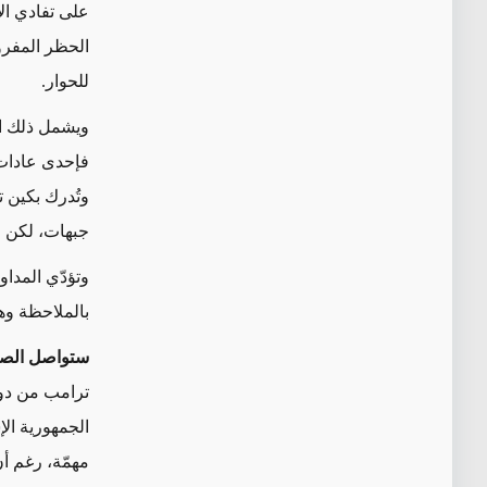
على تفادي الا
الحظر المفرو
للحوار.
ويشمل ذلك ال
فإحدى عادات 
وتُدرك بكين 
جبهات، لكن ط
وتؤدّي المداو
بالملاحظة وه
ستواصل الص
ترامب من دون 
الجمهورية الإ
مهمّة، رغم أ