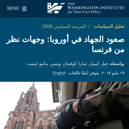
Skip to main content
MENU
معهد واشنطن لسياسات الشرق الأدنى
le Main Menu
تحليل السياسات
المرصد السياسي 2806
صعود الجهاد في أوروبا: وجهات نظر
من فرنسا
جيل كيبيل
تمارا كوفمان ويتس
ماثيو ليفيت
بواسطة
,
,
١٩ مايو ٢٠١٧
متوفر أيضًا باللغات:
English