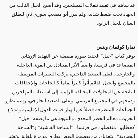
قد ساهم في تقييد تنقلات المسلحين. وقد أصبح الجيل الثالث من
الجهاد تحت ضغط شديد، ولم يبرز أبو مصعب سوري ثانٍ ليطلق
العنان للجيل الرابع.
تمارا كوفمان ويتس
يوفر كتاب "جيل" الجديد صورة مفصلة عن التهديد الإرهابي
المتصاعد في فرنسا، واصفاً الأثر المتبادل بين القوى الداخلية
والخارجية. فعلى الصعيد الداخلي، تركت التغييرات المرتبطة
بالمجتمع والجيل القائم أثراً كبيراً تماماً كالنجاحات والإخفاقات
الناتجة عن المحاولات المختلفة الرامية إلى استيعاب المهاجرين
ودمجهم في المجتمع الفرنسي. وعلى الصعيد الخارجي، رسم تطور
الجماعات المتطرفة فضلاً عن انهيار قوات الدول الإقليمية واندلاع
الحروب معالم الخطر المحدق. والنتيجة هي ما يصفه "جيل"
كخطابين منفصلين في فرنسا - "الساحة الفاشية" و"الساحة
الجهادية" - يتغذيان من بعضهما البعض بطرق مدمرة للغاية. وتعتبر