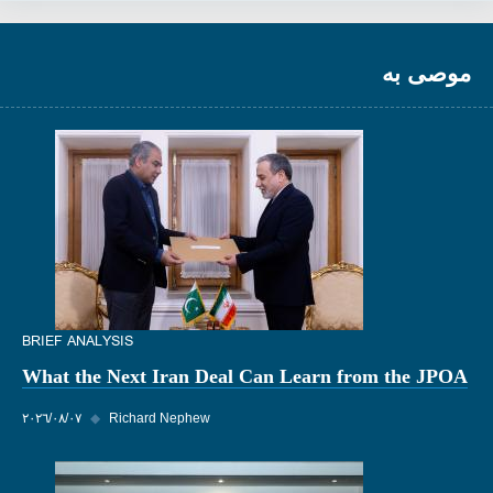
موصى به
BRIEF ANALYSIS
What the Next Iran Deal Can Learn from the JPOA
Richard Nephew
◆
٠٧‏/٠٨‏/٢٠٢٦