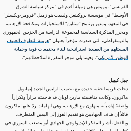
الفرنسي". وويتس هي زميلة أقدم في "مركز سياسة الشرق
الأوسط" في مؤسسة بروكينغز. وليفيت هو زميل "فرومر-ويكسلر"
في المعهد، ومدير برنامج "ستاين" للاستخبارات ومكافحة الإرهاب،
ومحرر المذكرة السياسية لمجموعة الدراسة من الحزبين الجمهوري
والديمقراطي، التي صدرت مؤخراً بعنوان "
هزيمة التطرف العنيف
المستلهم من العقيدة: استراتيجية لبناء مجتمعات قوية وحماية
الوطن الأمريكي
". وفيما يلي موجز المقررة لملاحظاتهم".
جيل كيبيل
دخلت فرنسا حقبة جديدة مع تنصيب الرئيس الجديد إيمانويل
ماكرون. وكانت منافسته مارين لوبان قد هاجمته مراراً وتكراراً
واصفةً إياه بأنه متهاون مع الإرهاب، وهي اتهامات ردّ عليها ماكرون
قائلاً إن هدف الجهاديين هو تقديم الفوز إلى اليمين المتطرف.
وبالفعل، أشار المفكر الإيديولوجي الجهادي أبو مصعب السوري في