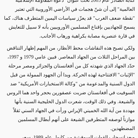
كتابه الصادر عام 2005 تحت عنوان "دعوة المقاومة الإسلامية
العالمية" إلى أن شنّ هجمات في الأراضي الأوروبية التي تعتبر
"نقطة ضعف الغرب" قد يعزّز سياسات اليمين المتطرف هناك، كما
يسمح للجهاديين بإقناع المسلمين الأوروبيين بأنه لا سبيل للتعايش
في قارة عنصرية مصابة بكراهية ورهاب الأجانب.
ولكي تصبح هذه النقاشات محط الأنظار، من المهم إظهار التناقض
بين المراحل الثلاث من الجهاد المعاصر. فبين عامي 1979 و 1997،
حدّد الجهاد الذي شهدته كل من أفغانستان والجزائر ومصر مرحلة
"الإثبات" الافتتاحية لهذه الحركة. وبدا أن الجهود الممولة من قبل
الدول السنية والمدعومة من "وكالة الاستخبارات الأمريكية" ضد
السوفيت في أفغانستان ضربت عصفورين بحجر واحد هما الروس
والشيعة. وفي ذلك الوقت، شعرت الدول الخليجية السنية بأنها
مهددة من آية الله الخميني الإيراني ورأت في الجهاد السني ثقلاً
موازناً لوصفه المتطرفين الشيعة على أنهم أبطال المسلمين
المضطهدين.
وبعد انسحاب القوات السوفيتية من كابول عام 1989، سعى