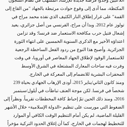
اللاعبين وجدوا فرصة جديدة للإرشاد المسهب في نظام السجون
المكتظة، مما أدى إلى وقوع حوادث مرتبطة بالجهاد "من القاع إلى
القمة" على غرار إطلاق النار الكثيف الذي نفذه محمد مراح في
تولوز عام 2012. وبدا أن مراح، الفرنسي من أصل جزائري، يعيد
إشعال فتيل حرب مكافحة الاستعمار ضد فرنسا؛ وقد تزامن
اعتداؤه الأخير مع الذكرى السنوية الخمسين على انتهاء الثورة
الجزائرية. وأصبح هذا النوع من ردود الفعل الساخطة الرجعية
للاستعمار الوقود لإطلاق الجهاد المعاصر في أوروبا، في وقت
وفرت فيه ساحات المعارك المشتعلة في الشرق الأوسط
المحفزات البشرية للانضمام إلى المعركة في الخارج.
ومنذ كانون الثاني/يناير 2015، أودى الإرهاب الجهادي بحياة 239
شخصاً في فرنسا. لكن موجة العنف تباطأت في أيلول/سبتمبر
2016، ومنذ ذلك الحين تمّ إحباط كافة المخططات تقريباً. ونظراً إلى
الضغوط التي مورست على تنظيم «الدولة الإسلامية» خلال الأشهر
القليلة الماضية، لم يكن أمام التنظيم الوقت الكافي أو الموارد
للتخطيط لهجمات في الخارج، كما أن إغلاق الحدود التركية مؤخراً