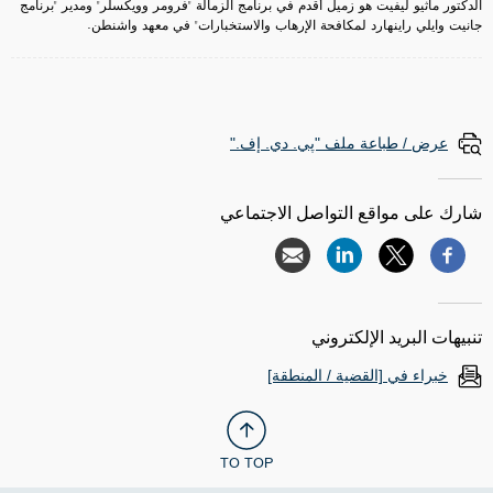
الدكتور ماثيو ليفيت هو زميل أقدم في برنامج الزمالة "فرومر وويكسلر" ومدير "برنامج
جانيت وايلي راينهارد لمكافحة الإرهاب والاستخبارات" في معهد واشنطن.
عرض / طباعة ملف "پي. دي. إف."
شارك على مواقع التواصل الاجتماعي
تنبيهات البريد الإلكتروني
خبراء في [القضية / المنطقة]
TO TOP