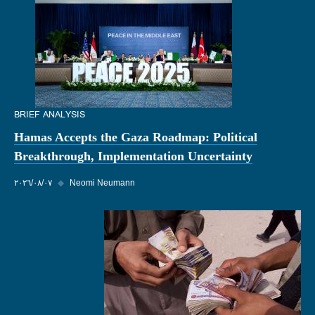
BRIEF ANALYSIS
Hamas Accepts the Gaza Roadmap: Political
Breakthrough, Implementation Uncertainty
Neomi Neumann
◆
٠٧‏/٠٨‏/٢٠٢٦