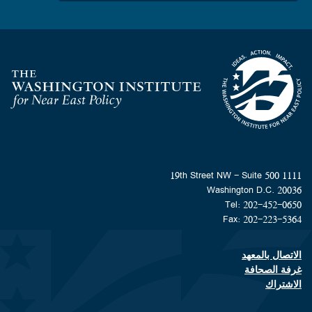
Homepage
1111 19th Street NW - Suite 500
Washington D.C. 20036
Tel: 202-452-0650
Fax: 202-223-5364
الاتصال بالمعهد
Footer contact links
غرفة الصحافة
الاشتراك