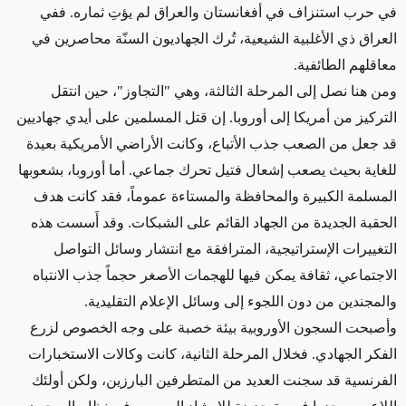
في حرب استنزاف في أفغانستان والعراق لم يؤتِ ثماره. ففي
العراق ذي الأغلبية الشيعية، تُرك الجهاديون السنّة محاصرين في
معاقلهم الطائفية.
ومن هنا نصل إلى المرحلة الثالثة، وهي "التجاوز"، حين انتقل
التركيز من أمريكا إلى أوروبا. إن قتل المسلمين على أيدي جهاديين
قد جعل من الصعب جذب الأتباع، وكانت الأراضي الأمريكية بعيدة
للغاية بحيث يصعب إشعال فتيل تحرك جماعي. أما أوروبا، بشعوبها
المسلمة الكبيرة والمحافظة والمستاءة عموماً، فقد كانت هدف
الحقبة الجديدة من الجهاد القائم على الشبكات. وقد أَسست هذه
التغييرات الإستراتيجية، المترافقة مع انتشار وسائل التواصل
الاجتماعي، ثقافة يمكن فيها للهجمات الأصغر حجماً جذب الانتباه
والمجندين من دون اللجوء إلى وسائل الإعلام التقليدية.
وأصبحت السجون الأوروبية بيئة خصبة على وجه الخصوص لزرع
الفكر الجهادي. فخلال المرحلة الثانية، كانت وكالات الاستخبارات
الفرنسية قد سجنت العديد من المتطرفين البارزين، ولكن أولئك