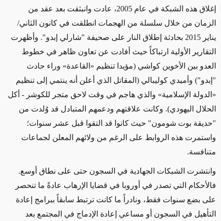
إغلاق هذه الشبكة في عام 2005، عادت وانبثقت بعد عقد من
الزمان من خلال سلسلة من الهجمات انطلقت في كانون الثاني/
يناير 2015 بحادثة إطلاق النار على صحيفة "شارلي إبدو". وأظهرت
التقارير الأولية ارتباكاً حيث أفادت عن تعاون ظاهر في خطوط
العدو بين الأخوين كواشي (مؤيدا تنظيم «القاعدة» وراء حادث
"إبدو") وأميدي كوليبالي (المقاتل الذي أعلن أنه ينتمي إلى تنظيم
«الدولة الإسلامية» والذي هاجم في وقت لاحق متجر للكوشر - أكل
الحلال اليهودي). وكانت علاقتهم ودعمهم المتبادل قد وُلدت من
"حديقة بوت شومون" حيث كانوا قد التقوا قبل عشر سنوات؛
واستمرت هذه الروابط على الرغم من ولائهم المعلن لجماعات
متنافسة.
وانتشرت الشبكات الجهادية في السجون حتى على نطاق أوسع.
فالأحكام التي تصدر في أوروبا في قضايا الإرهاب عادةً ما تنحصر
على بضع سنوات فقط، ونادراً ما كانت ترتبط سابقاً ببرامج إعادة
التأهيل في السجون أو مساعي إعادة الإدماج في المجتمع بعد