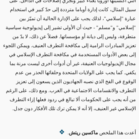
التي اكتسبتها أوروبا بعناء كبير وتجري إصلاحات في الداخل. على
سبيل المثال، كانت إدارة أوباما مترددة إلى حدّ كبير في استخدام
عبارة "إسلامي"، لذلك يجب على الإدارة الحالية أن تميّز بين
"إسلامي" و"مسلم" - حيث أن الأولى تشير إلى إيديولوجية سياسية
متطرفة، وليس إلى ديانة أو مؤسساتها. فضلاً عن ذلك، لا بدّ من
تعزيز المبادرات الرامية إلى مكافحة التطرف العنيف. ويمكن اللجوء
إلى بعض الأدوات المستخدمة في مكافحة التطرف الإسلامي في
مجال الإيديولوجيات العنيفة، غير أن أدوات أخرى ليست مرنة بما
يكفي. كما يجب على الولايات المتحدة وحلفائها الحذر من عدم
الوقوع في الفخ الذي نصبه الجهاديون الذين يسعون إلى تعزيز
التطرف والانقسامات الاجتماعية في الغرب. ومع ذلك، على الرغم
من أنه يجب على الحكومات ألا تبالغ في ردود فعلها إزاء التطرف
الإسلامي غير العنيف، إلا أنه لا يمكن ترك تلك الأفكار دون جدل.
أعدت هذا الملخص
ماكسين ريتش
.