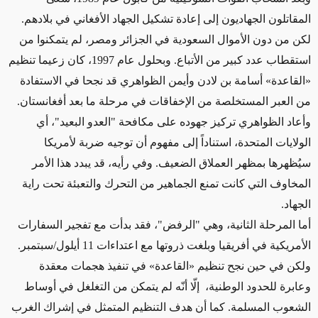
المقاتلون الجهاديون إلى إعادة تشكيل الجهاد الأفغاني في بلادهم.
لكن من دون الأموال السعودية في الجزائر ومصر، لم يتمكنوا من
استقطاب عدد كبير من الأتباع. وبحلول عام 1997، كان زعيما تنظيم
«القاعدة» أسامة بن لادن وأيمن الظواهري قد نجحا في الاستفادة
من العبر المستخلصة من الإخفاقات في مرحلة ما بعد أفغانستان.
وأعاد الظواهري تركيز جهوده على مكافحة "العدو البعيد"، أي
الولايات المتحدة، استناداً إلى مفهوم أن توجيه ضربة لأمريكا
سيُظهرها بمظهر العملاق الضعيف. وفي رأيه، قد يبدد هذا الأمر
المخاوف التي كانت تمنع الجماهير من التحرك والتعبئة تحت راية
الجهاد.
أما المرحلة الثانية، وهي "الرفض"، فقد بدأت مع تفجير السفارات
الأمريكية في أفريقيا وبلغت ذروتها مع اعتداءات 11 أيلول/سبتمبر.
ولكن في حين نجح تنظيم «القاعدة» في تنفيذ هجمات معقدة
وعابرة للحدود الوطنية، إلّا أنّه لم يتمكن من التغلغل في أوساط
الشعوب المسلمة. كما أن هدف التنظيم المتمثل في إشراك الغرب