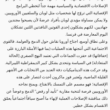
الإصلاحات الاقتصادية والسياسية مهمة جداً لتخطي البرامج
الإقصائية التي تروّج لها شخصيات مثل لوبان والسلفيين الأوروبيين.
ولا يمكن مساواة مؤيدي لوبان بأفراد عرضةً لأن يصبحوا مجندين
جهاديين، لكنهم يشكلون إحدى القوتين النافذتين اللتين تشكلان
اليوم المعارضة في فرنسا.
وعلى نطاق أوسع، اجتاح أوروبا نقاش حول الدمج والعولمة. فالقوى
الاجتماعية التي أنتجتها هذه العمليات (بما فيها الأمثلة البارزة على
إخفاقاتها) قد حفزت الجماعات التي تعتمد النهج الصفري [الحالة
المتعادلة] في السياسة وتتحدى بشكل كبير الديمقراطية الليبرالية.
وقد حركت هذه الديناميكيات دفة العديد من الانتخابات في الأشهر
القليلة الماضية. ويُعتبر فوز ماكرون أحدث انتصار على هذه
الإقصائية؛ فهو مصمم على التمسك بالانفتاح. ويمنح نجاحه
الأوروبيين فرصة لتنحية مقاربة "تأييد أو رفض" الدمج وعوضاً عن
ذلك مناقشة الإصلاحات العملية لإنهاء ما أصبح سياقاً اجتماعياً يعمّق
الانقسام بشكل خطير.