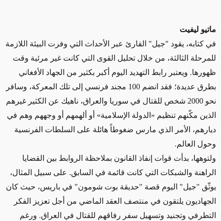
ماتيو ليفيت
في كتابه، يقود "جيل" القارئ عبر الأحداث التي وفرت البيئة اللازمة
للمرحلة الثالثة، من خلال تحليل القوى التي كانت غير مرئية وقت
ظهورها. ويعتبر رابط التهديد اليوم أكبر بكثير من الجهاد الأفغاني
بطرق عديدة؛ فقد انضم 100 مجند فرنسي إلى تلك المعركة، وسافر
نحو 2000 شخص للقتال في سوريا والعراق، ناهيك عن الكثير غيرهم
الذين مكّنهم تنظيم «الدولة الإسلامية» أو ألهمهم أو وجههم وهم في
ديارهم، الأمر الذي مارس ضغوطاً هائلة على السلطات الفرنسية
وحول العالم.
ولتوهها، بدأت قوات إنفاذ القانون بملاحظة الروابط بين القضايا
الراهنة والشبكات التي كانت قائمة في السابق. على سبيل المثال،
يوثّق "جيل" اليوم قصة "حديقة بوت شومون" في باريس، حيث كان
الجهاديون يلتقون في منتصف العقد الماضي من أجل تعزيز الفكر
التطرفي وتجنيد وتسهيل سفر رفاقهم للقتال في العراق. ورغم