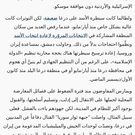
الإسرائيلية والأردنية دون موافقة موسكو.
ولطالما كانت سيطرة الأسد على درعا
ضعيفة
، لكن
التوترات كانت
عالية
بشكل خاص منذ أيار/مايو،
عندما رفض العديد
من سكان
المنطقة المشاركة في
الانتخابات المزوّرة لإعادة انتخاب الأسد
ونظّموا احتجاجات بدلاً من ذلك. وحاولت دمشق، بمساعدة إيران
وروسيا،
إعادة
ترسيخ سيطرتها هناك بحجة محاربة تنظيم
«
الدولة
الإسلامية
»
،
على الرغم من
أن التنظيم الجهادي لم يتبنَّ أي هجوم
في محافظة درعا منذ أيار/مايو أو في منطقة درعا البلد منذ كانون
الأول/ديسمبر الماضي.
ويمارس المفاوضون منذ فترة الضغوط على فصائل المعارضة
المحلية لحملها على الانتقال إلى إدلب، وتسليم
أسلحتها،
والقبول
بوجود
أكبر للنظام في المدينة، لكن جهودهم باءت بالفشل.
فعلى
سبيل المثال،
واصلت "جبهة ثوار سوريا" القتال
دفاعاً
عن المدنيين
في درعا، وتصدّت لوحدات الجيش والميليشيات المدعومة من إيران
لدرجة
دفعت النظام إلى إرسال
فرق مدرعة
إلى المدينة وتقييد