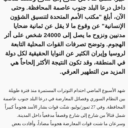
داخل درعا البلد جنوب عاصمة المحافظة. وحتى
الآن، أبلغ "مكتب الأمم المتحدة لتنسيق الشؤون
الإنسانية" عن وقوع ما لا يقل عن ثمانية ضحايا
مدنيين ونزوح ما يصل إلى 24000 شخص على أثر
الهجوم. وتوضح تصرفات القوات المحلية التابعة
لروسيا وإيران الكثير عن النوايا الحقيقية لكل دولة
في المنطقة، وقد تكون النتيجة الأكثر إلحاحاً هي
المزيد من التطهير العرقي.
شهد الأسبوع الماضي احتدام التوترات
المستمرة منذ فترة طويلة
بين النظام السوري وفصائل المعارضة في درعا البلد جنوب
عاصمة
المحافظة.
وفي 27 تموز/يوليو، شنّت قوات
بشار
الأسد هجوماً كبيراً
شمل
قتالاً من شارع إلى شارع وقصفاً مدفعياً داخل المدينة.
وسرعان ما شنت
قوات المعارضة
هجوماً مضاداً
،
وأفادت بعض