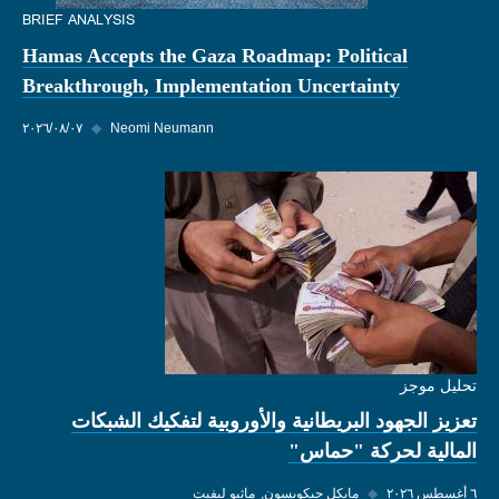
BRIEF ANALYSIS
Hamas Accepts the Gaza Roadmap: Political
Breakthrough, Implementation Uncertainty
Neomi Neumann
◆
٠٧‏/٠٨‏/٢٠٢٦
تحليل موجز
تعزيز الجهود البريطانية والأوروبية لتفكيك الشبكات
المالية لحركة "حماس"
٦ أغسطس ٢٠٢٦
◆
مايكل جيكوبسون
ماثيو ليفيت