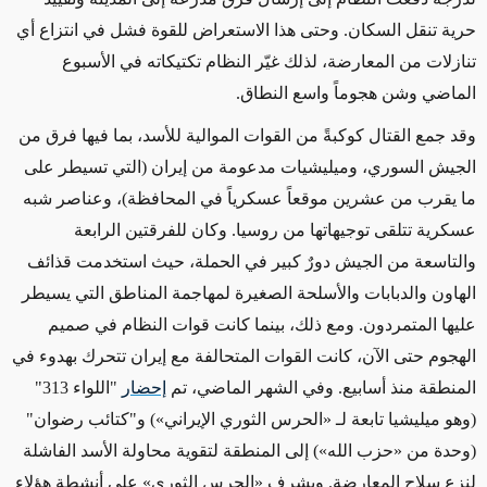
حرية
تنقل السكان. وحتى هذا الاستعراض للقوة فشل في انتزاع أي
تنازلات من المعارضة،
لذلك
غيّر النظام تكتيكاته في الأسبوع
الماضي وشن هجوماً
واسع النطاق
.
وقد جمع القتال كوكبةً من القوات الموالية للأسد، بما فيها فرق من
الجيش السوري، وميليشيات مدعومة من إيران
(التي تسيطر على
ما يقرب من عشرين موقعاً عسكرياً في المحافظة)،
وعناصر شبه
عسكرية تتلقى توجيهاتها من روسيا. وكان للفرقتين الرابعة
والتاسعة من الجيش دورٌ كبير في الحملة، حيث استخدمت قذائف
الهاون والدبابات والأسلحة الصغيرة لمهاجمة
المناطق التي يسيطر
عليها المتمردون
.
ومع ذلك،
بينما كانت قوات النظام في صميم
الهجوم
حتى الآن
، كانت القوات
المتحالفة مع إيران تتحرك بهدوء في
المنطقة منذ أسابيع
.
وفي الشهر
الماضي، تم
إحضار
"اللواء 313"
(وهو ميليشيا تابعة لـ
«
الحرس الثوري الإيراني
»
) و"كتائب رضوان"
(وحدة من
«
حزب الله
»
) إلى المنطقة لتقوية محاولة الأسد الفاشلة
لنزع سلاح المعارضة. ويشرف
«
الحرس الثوري
»
على أنشطة
هؤلاء