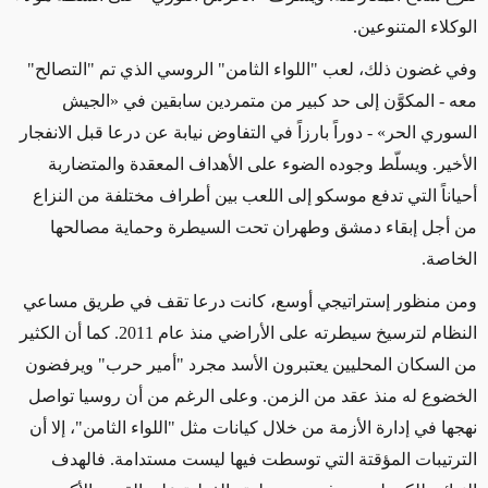
الوكلاء المتنوعين
.
وفي غضون ذلك، لعب "اللواء الثامن" الروسي الذي تم "التصالح"
معه - المكوَّن
إلى حد كبير
من متمردين سابقين في
«الجيش
السوري الحر»
- دوراً بارزاً في التفاوض
نيابة
عن درعا قبل الانفجار
الأخير. ويسلّط وجوده الضوء على الأهداف المعقدة والمتضاربة
أحياناً التي تدفع موسكو إلى
اللعب بين أطراف مختلفة من
النزاع
من أجل إبقاء دمشق وطهران تحت السيطرة وحماية مصالحها
الخاصة.
ومن منظور إستراتيجي
أوسع، كانت درعا تقف في طريق مساعي
النظام لترسيخ سيطرته على الأراضي منذ عام 2011. كما أن الكثير
من
السكان المحليين
يعتبرون الأسد مجرد "أمير حرب" ويرفضون
الخضوع
له منذ عقد من الزمن.
وعلى الرغم من
أن روسيا تواصل
نهجها في إدارة الأزمة من خلال كيانات
مثل
"اللواء الثامن"، إلا أن
الترتيبات المؤقتة التي توسطت فيها ليست مستدامة.
فالهدف