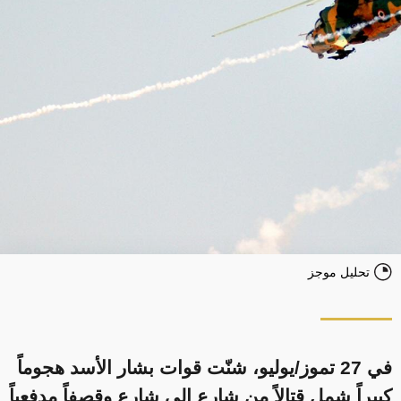
تحليل موجز
في 27 تموز/يوليو، شنّت قوات بشار الأسد هجوماً
كبيراً شمل قتالاً من شارع إلى شارع وقصفاً مدفعياً