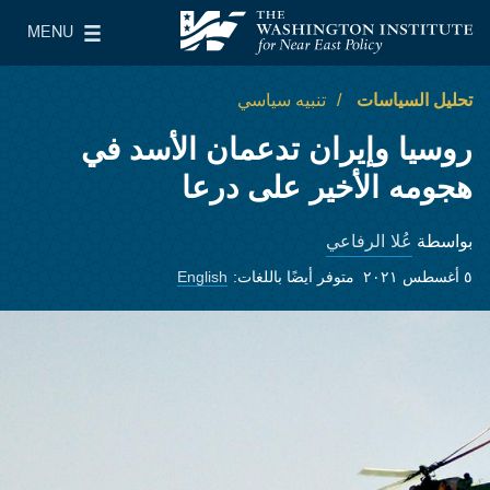
Skip to main content
MENU
معهد واشنطن لسياسات الشرق الأدنى
le Main Menu
تحليل السياسات
تنبيه سياسي
روسيا وإيران تدعمان الأسد في
هجومه الأخير على درعا
عُلا الرفاعي
بواسطة
٥ أغسطس ٢٠٢١
متوفر أيضًا باللغات:
English