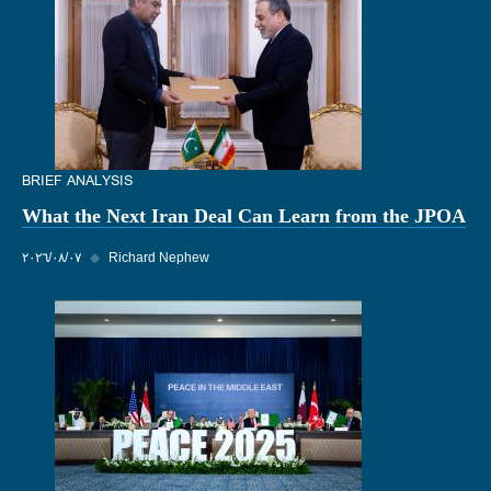
BRIEF ANALYSIS
What the Next Iran Deal Can Learn from the JPOA
Richard Nephew
◆
٠٧‏/٠٨‏/٢٠٢٦