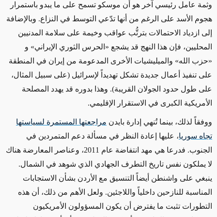
وثمة عامل
رئيسي
آخر هو أن موسكو تسمح على ما يبدو باستمرار
هجوم الأسد
على الرغم من
أنها تدّعي التوسط في النزاع. وبالإضافة
إلى ازدياد الاحتمالات بترتُّب عواقب وخيمة على سلامة المدنيين
المحليين، فإن
هذا النهج قد يشجع
«
الحرس الثوري الإيراني
»
و
«
حزب الله
»
والميليشيات الأخرى
المدعومة من إيران في المنطقة
على تنفيذ أعمال جديدة
تشكل تهديداً لإسرائيل (على سبيل المثال،
على طول حدود الجولان القريبة)
. وهذا بدوره قد يهدد
المصلحة
الأمريكية الكبرى
في الاستقرار الإقليمي.
ووفقاً لذلك، بينما
تُنهي إدارة بايدن
مراجعتها المستمرة لسياستها
تجاه سوريا
، عليها
إعادة
النظر في مسألة دعم المتمردين في
الجنوب. فدرعا هي مهد انتفاضة عام 2011، وعناصر المعارضة هناك
لا يملكون
نفس
تاريخ التطرف الجهادي
الذي شوهد
في الشمال.
ينبغي
على واشنطن أيضاً
التنسيق مع الأردن بشأن
الاستجابات
المناسبة
للنازحين داخلياً
واللاجئين. ولعل الأهم من ذلك، أن هذه
التطورات تثبت ما يفترض أن يكون المسؤولون الأمريكيون