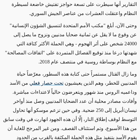
التقارير أنها سيطرت
على تسعة حواجز تفتيش
خاضعة لسيطرة
النظام
واعتقلت العشرات من عناصر الجيش السوري.
وحتى الآن، أبلغ
"مكتب الأمم المتحدة لتنسيق الشؤون الإنسانية"
عن وقوع
ما لا يقل عن
ثمانية ضحايا مدنيين ونزوح ما يصل إلى
24000 شخص على أثر الهجوم
- وهي الحملة الأكثر كثافة التي
شهدتها درعا منذ توقيع الفصائل المتمردة على "اتفاقات المصالحة"
مع النظام بوساطة روسية في منتصف عام 2018.
وما زال القتال مستمراً حتى كتابة هذه السطور، معرّضاً حياة
المدنيين للخطر، وهم الذين يعيشيون
تحت حصار فعلي
من الأسد
وداعميه
الروس
منذ شهور
ويتعرضون حالياً لاعتداءات مباشرة.
وأفادت مصادر محلية أن عدد الضحايا المدنيين وصل منذ أواخر
نيسان/أبريل إلى 250 ضحية. وفي حين تزعم موسكو أنها تحاول
التوسط لوقف إطلاق النار،
إلّا أن هذه الجهود انهارت
في وقت سابق
من هذا الأسبوع،
وتم استئناف
القصف. ومن
غير المرجح
للغاية أن
يقوم الأسد بتنفيذ مثل هذه الحملة المكثفة
بالقرب من الحدود