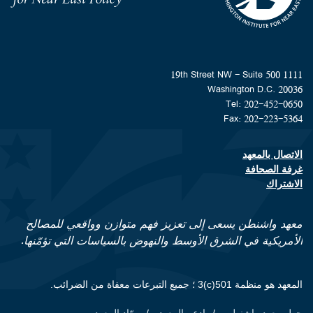
1111 19th Street NW - Suite 500
Washington D.C. 20036
Tel: 202-452-0650
Fax: 202-223-5364
الاتصال بالمعهد
Footer contact links
غرفة الصحافة
الاشتراك
معهد واشنطن يسعى إلى تعزيز فهم متوازن وواقعي للمصالح
الأمريكية في الشرق الأوسط والنهوض بالسياسات التي تؤمّنها.
المعهد هو منظمة 501(c)3 ؛ جميع التبرعات معفاة من الضرائب.
حول معهد واشنطن
ادعم المعهد
روّاد المعهد