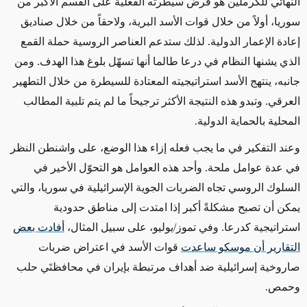
النهائي للكرملين هو فرض سيطرته الفعلية
على القسم الأكبر من
سوريا، أولاً من خلال قوات الأسد البرية، ولاحقاً من خلال صناديق
إعادة الإعمار الدولية. لذلك ستدعم العناصر الروسية حملة القمع
الذي يشنها النظام في درعا طالما أنها تسهّل بلوغ هذا الهدف.
ومن
جانبه، ينتهج الأسد استراتيجيته المعتادة
للسيطرة من خلال التطهير
العرقي. وتبدو هذه النتيجة الأكثر ترجيحاً
ما لم يتم تلبية المطالب
المحلية بالحماية الدولية.
وعند التفكير في ما يجب فعله إزاء هذا الوضع، على واشنطن النظر
في عدة عوامل ملحة. وأحد هذه العوامل هو
التحوّل
الأخير في
السلوك الروسي
تجاه
الضربات الجوية الإسرائيلية في سوريا، والتي
يمكن أن تصبح
مشكلةً أكبر إذا امتدت إلى مناطق حدودية
استراتيجية كدرعا. وفي تموز/يوليو
، على سبيل المثال
،
أفادت بعض
التقارير أن موسكو ساعدت
قوات الأسد
في
اعتراض ضربات
صاروخية إسرائيلية ضد أهداف مرتبطة بإيران في محافظتَي حلب
وحمص.