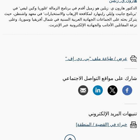
هارون ي. زيلين
الدكتور هارون ي. زيلين هو زميل أقدم في برنامج الزمالة "غلوريا وكين ليفي" في
"برنامج جانيت وايلي راينهارد لمكافحة الإرهاب والاستخبارات" في معهد واشنطن، حيث
يتركز بحثه على الجماعات الجهادية العربية السنية في شمال أفريقيا وسوريا، وعلى
نزعة المقاتلين الأجانب والجهادية الإلكترونية عبر الإنترنت.
عرض / طباعة ملف "پي. دي. إف."
شارك على مواقع التواصل الاجتماعي
تنبيهات البريد الإلكتروني
خبراء في [القضية / المنطقة]