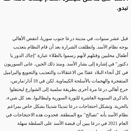
تبدو.
قبل عشر سنوات، في مدينة درعا جنوب سوريا، انتفض الأهالي
بوجه نظام الأسد. وانطلقت الشرارة بعد أن قام النظام بتعذيب
أطفال محليين وقتلهم لأنهم رسموا بالطلاء عبارة "إجاك الدور يا
دكتور" في إشارة إلى بشار الأسد. ومنذ ذلك الحين، عانى السوريون
في كل أنحاء البلاد عقدًا من الاعتقالات والتعذيب والتجويع والبراميل
المتفجرة والهجمات بالأسلحة الكيماوية. لكن في 18 آذار/مارس،
خرج أهالي درعا مرة أخرى بطريقة سلمية إلى الشوارع ليحتفلوا
بالذكرى السنوية العاشرة للثورة السورية وليطالبوا، بعد كل شيء،
بالحرية. وتشكل احتجاجات درعا تنديدًا شديدًا بشكل خاص بمزاعم
نظام الأسد بأنه "تصالح" مع المنطقة. فحدوث هذه الاحتجاجات في
العام 2021 في درعا يبين أن قبضة الأسد على السلطة سهلة