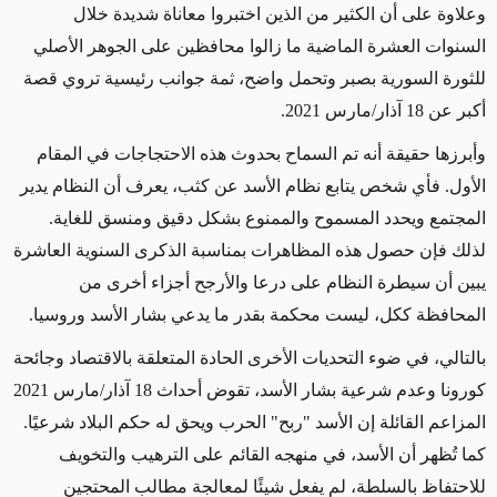
وعلاوة على أن الكثير من الذين اختبروا معاناة شديدة خلال
السنوات العشرة الماضية ما زالوا محافظين على الجوهر الأصلي
للثورة السورية بصبر وتحمل واضح، ثمة جوانب رئيسية تروي قصة
أكبر عن 18 آذار/مارس 2021.
وأبرزها حقيقة أنه تم السماح بحدوث هذه الاحتجاجات في المقام
الأول. فأي شخص يتابع نظام الأسد عن كثب، يعرف أن النظام يدير
المجتمع ويحدد المسموح والممنوع بشكل دقيق ومنسق للغاية.
لذلك فإن حصول هذه المظاهرات بمناسبة الذكرى السنوية العاشرة
يبين أن سيطرة النظام على درعا والأرجح أجزاء أخرى من
المحافظة ككل، ليست محكمة بقدر ما يدعي بشار الأسد وروسيا.
بالتالي، في ضوء التحديات الأخرى الحادة المتعلقة بالاقتصاد وجائحة
كورونا وعدم شرعية بشار الأسد، تقوض أحداث 18 آذار/مارس 2021
المزاعم القائلة إن الأسد "ربح" الحرب ويحق له حكم البلاد شرعيًا.
كما تُظهر أن الأسد، في منهجه القائم على الترهيب والتخويف
للاحتفاظ بالسلطة، لم يفعل شيئًا لمعالجة مطالب المحتجين