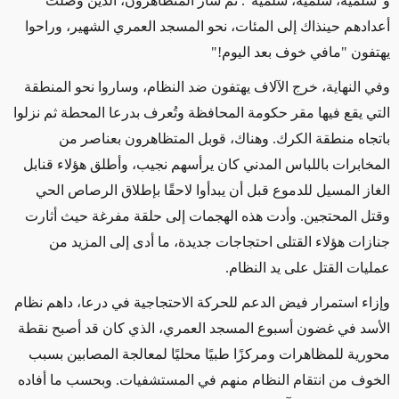
و"سلمية، سلمية، سلمية". ثم سار المتظاهرون، الذين وصلت
أعدادهم حينذاك إلى المئات، نحو المسجد العمري الشهير، وراحوا
يهتفون "مافي خوف بعد اليوم!"
وفي النهاية، خرج الآلاف يهتفون ضد النظام، وساروا نحو المنطقة
التي يقع فيها مقر حكومة المحافظة وتُعرف بدرعا المحطة ثم نزلوا
باتجاه منطقة الكرك. وهناك، قوبل المتظاهرون بعناصر من
المخابرات باللباس المدني كان يرأسهم نجيب، وأطلق هؤلاء قنابل
الغاز المسيل للدموع قبل أن يبدأوا لاحقًا بإطلاق الرصاص الحي
وقتل المحتجين. وأدت هذه الهجمات إلى حلقة مفرغة حيث أثارت
جنازات هؤلاء القتلى احتجاجات جديدة، ما أدى إلى المزيد من
عمليات القتل على يد النظام.
وإزاء استمرار فيض الدعم للحركة الاحتجاجية في درعا، داهم نظام
الأسد في غضون أسبوع المسجد العمري، الذي كان قد أصبح نقطة
محورية للمظاهرات ومركزًا طبيًا محليًا لمعالجة المصابين بسبب
الخوف من انتقام النظام منهم في المستشفيات. وبحسب ما أفاده