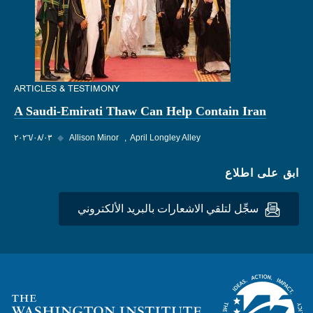
ARTICLES & TESTIMONY
A Saudi-Emirati Thaw Can Help Contain Iran
April Longley Alley
Allison Minor
◆
٠٣‏/٠٨‏/٢٠٢٦
ابق على اطلاع
سجِّل لتلقي الاشعارات بالبريد الألكتروني