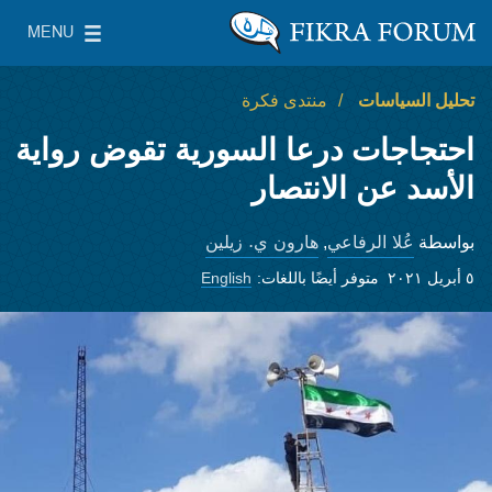
Skip to main content
MENU
معهد واشنطن لسياسات الشرق الأدنى
le Main Menu
تحليل السياسات
منتدى فكرة
احتجاجات درعا السورية تقوض رواية
الأسد عن الانتصار
عُلا الرفاعي
هارون ي. زيلين
بواسطة
,
٥ أبريل ٢٠٢١
متوفر أيضًا باللغات:
English