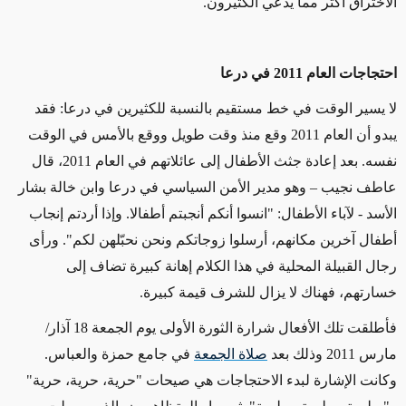
الاختراق أكثر مما يدعي الكثيرون.
احتجاجات العام 2011 في درعا
لا يسير الوقت في خط مستقيم بالنسبة للكثيرين في درعا: فقد
يبدو أن العام 2011 وقع منذ وقت طويل ووقع بالأمس في الوقت
نفسه. بعد إعادة جثث الأطفال إلى عائلاتهم في العام 2011، قال
عاطف نجيب – وهو مدير الأمن السياسي في درعا وابن خالة بشار
الأسد - لآباء الأطفال: "انسوا أنكم أنجبتم أطفالا. وإذا أردتم إنجاب
أطفال آخرين مكانهم، أرسلوا زوجاتكم ونحن نحبّلهن لكم". ورأى
رجال القبيلة المحلية في هذا الكلام إهانة كبيرة تضاف إلى
خسارتهم، فهناك لا يزال للشرف قيمة كبيرة.
فأطلقت تلك الأفعال شرارة الثورة الأولى يوم الجمعة 18 آذار/
مارس 2011 وذلك بعد
صلاة الجمعة
في جامع حمزة والعباس.
وكانت الإشارة لبدء الاحتجاجات هي صيحات "حرية، حرية، حرية"