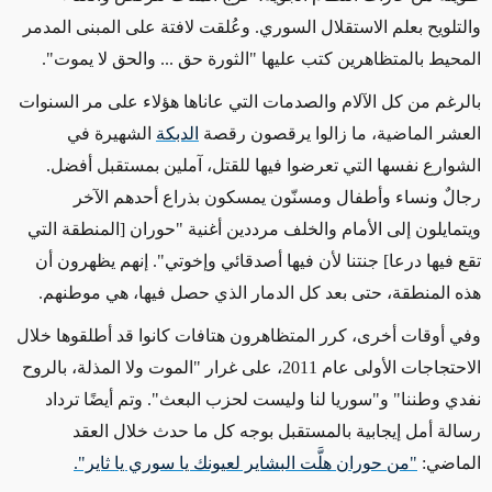
والتلويح بعلم الاستقلال السوري. وعُلقت لافتة على المبنى المدمر
المحيط بالمتظاهرين كتب عليها "الثورة حق ... والحق لا يموت".
بالرغم من كل الآلام والصدمات التي عاناها هؤلاء على مر السنوات
العشر الماضية، ما زالوا يرقصون رقصة
الدبكة
الشهيرة في
الشوارع نفسها التي تعرضوا فيها للقتل، آملين بمستقبل أفضل.
رجالٌ ونساء وأطفال ومسنّون يمسكون بذراع أحدهم الآخر
ويتمايلون إلى الأمام والخلف مرددين أغنية "حوران [المنطقة التي
تقع فيها درعا] جنتنا لأن فيها أصدقائي وإخوتي". إنهم يظهرون أن
هذه المنطقة، حتى بعد كل الدمار الذي حصل فيها، هي موطنهم.
وفي أوقات أخرى، كرر المتظاهرون هتافات كانوا قد أطلقوها خلال
الاحتجاجات الأولى عام 2011، على غرار "الموت ولا المذلة، بالروح
نفدي وطننا" و"سوريا لنا وليست لحزب البعث". وتم أيضًا ترداد
رسالة أمل إيجابية بالمستقبل بوجه كل ما حدث خلال العقد
الماضي:
"من حوران هلَّت البشاير لعيونك يا سوري يا ثاير".