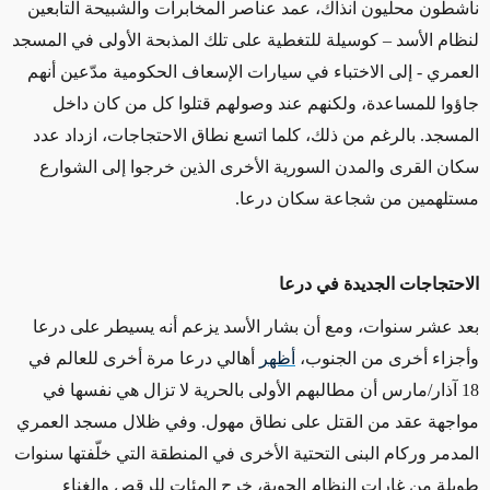
ناشطون محليون آنذاك، عمد عناصر المخابرات والشبيحة التابعين
لنظام الأسد – كوسيلة للتغطية على تلك المذبحة الأولى في المسجد
العمري - إلى الاختباء في سيارات الإسعاف الحكومية مدّعين أنهم
جاؤوا للمساعدة، ولكنهم عند وصولهم قتلوا كل من كان داخل
المسجد. بالرغم من ذلك، كلما اتسع نطاق الاحتجاجات، ازداد عدد
سكان القرى والمدن السورية الأخرى الذين خرجوا إلى الشوارع
مستلهمين من شجاعة سكان درعا.
الاحتجاجات الجديدة في درعا
بعد عشر سنوات، ومع أن بشار الأسد يزعم أنه يسيطر على درعا
وأجزاء أخرى من الجنوب،
أظهر
أهالي درعا مرة أخرى للعالم في
18 آذار/مارس أن مطالبهم الأولى بالحرية لا تزال هي نفسها في
مواجهة عقد من القتل على نطاق مهول. وفي ظلال مسجد العمري
المدمر وركام البنى التحتية الأخرى في المنطقة التي خلّفتها سنوات
طويلة من غارات النظام الجوية، خرج المئات للرقص والغناء