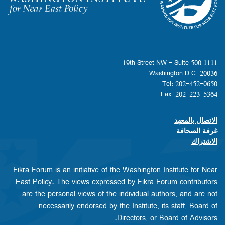
Homepage
1111 19th Street NW - Suite 500
Washington D.C. 20036
Tel: 202-452-0650
Fax: 202-223-5364
الاتصال بالمعهد
Footer contact links
غرفة الصحافة
الاشتراك
Fikra Forum is an initiative of the Washington Institute for Near
East Policy. The views expressed by Fikra Forum contributors
are the personal views of the individual authors, and are not
necessarily endorsed by the Institute, its staff, Board of
Directors, or Board of Advisors.​​