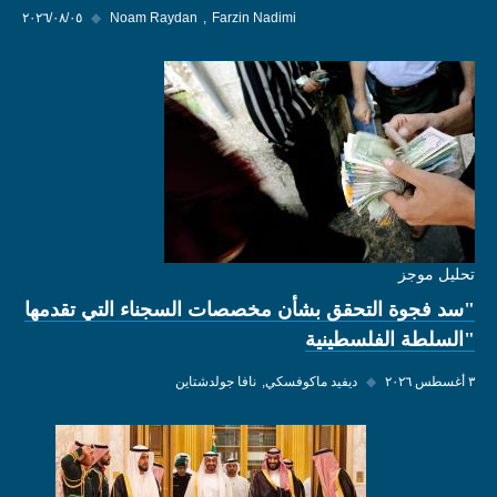
Farzin Nadimi
Noam Raydan
◆
٠٥‏/٠٨‏/٢٠٢٦
تحليل موجز
"سد فجوة التحقق بشأن مخصصات السجناء التي تقدمها
"السلطة الفلسطينية
٣ أغسطس ٢٠٢٦
◆
ديفيد ماكوفسكي
نافا جولدشتاين