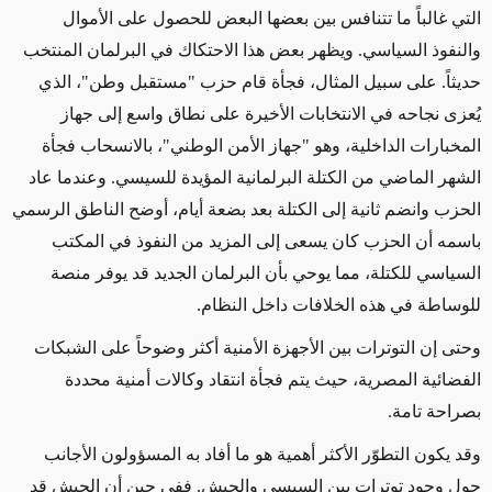
التي غالباً ما تتنافس بين بعضها البعض للحصول على الأموال
والنفوذ السياسي. ويظهر بعض هذا الاحتكاك في البرلمان المنتخب
حديثاً. على سبيل المثال، فجأة قام حزب "مستقبل وطن"، الذي
يُعزى نجاحه في الانتخابات الأخيرة على نطاق واسع إلى جهاز
المخبارات الداخلية، وهو "جهاز الأمن الوطني"، بالانسحاب فجأة
الشهر الماضي من الكتلة البرلمانية المؤيدة للسيسي. وعندما عاد
الحزب وانضم ثانية إلى الكتلة بعد بضعة أيام، أوضح الناطق الرسمي
باسمه أن الحزب كان يسعى إلى المزيد من النفوذ في المكتب
السياسي للكتلة، مما يوحي بأن البرلمان الجديد قد يوفر منصة
للوساطة في هذه الخلافات داخل النظام.
وحتى إن التوترات بين الأجهزة الأمنية أكثر وضوحاً على الشبكات
الفضائية المصرية، حيث يتم فجأة انتقاد وكالات أمنية محددة
بصراحة تامة.
وقد يكون التطوّر الأكثر أهمية هو ما أفاد به المسؤولون الأجانب
حول وجود توترات بين السيسي والجيش. ففي حين أن الجيش قد