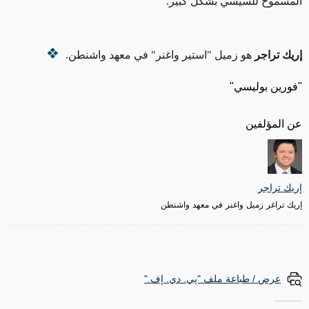
المسموح للسيسي بشكل كبير.
إريك تراجر
هو زميل "استير واغنر" في معهد واشنطن.
"فورين بوليسي"
عن المؤلفين
إريك تراجر
إريك تراغر زميل واغنر في معهد واشنطن
عرض / طباعة ملف "پي. دي. إف."