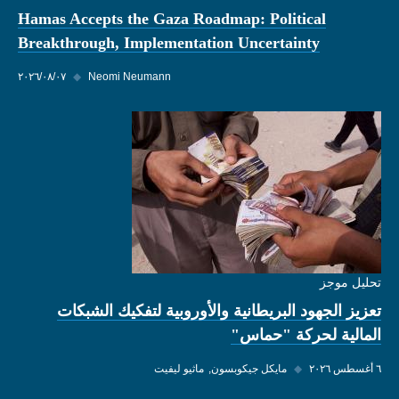
Hamas Accepts the Gaza Roadmap: Political
Breakthrough, Implementation Uncertainty
Neomi Neumann
◆
٠٧‏/٠٨‏/٢٠٢٦
تحليل موجز
تعزيز الجهود البريطانية والأوروبية لتفكيك الشبكات
المالية لحركة "حماس"
٦ أغسطس ٢٠٢٦
◆
مايكل جيكوبسون
ماثيو ليفيت