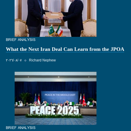
BRIEF ANALYSIS
What the Next Iran Deal Can Learn from the JPOA
Richard Nephew
◆
٠٧‏/٠٨‏/٢٠٢٦
BRIEF ANALYSIS