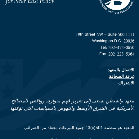
1111 19th Street NW - Suite 500
Washington D.C. 20036
Tel: 202-452-0650
Fax: 202-223-5364
الاتصال بالمعهد
Footer contact links
غرفة الصحافة
الاشتراك
معهد واشنطن يسعى إلى تعزيز فهم متوازن وواقعي للمصالح
الأمريكية في الشرق الأوسط والنهوض بالسياسات التي تؤمّنها.
المعهد هو منظمة 501(c)3 ؛ جميع التبرعات معفاة من الضرائب.