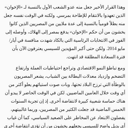
وهذا القرار الأخير جعل منه عدو الشعب الأول بالنسبة لـ «الإخوان»
الذين تعهدوا بالانتقام للإطاحة بمرسي. ولكنه في الوقت نفسه جعل
منه بطلاً قومياً بالنسبة إلى عدة ملايين من المصريين الذين كانوا
يخشون من أن حكم «الإخوان» يدفع بمصر إلى الهلاك، وأوصله إلى
الفوز في الانتخابات الرئاسية التي بالكاد شهدت منافسة في أيار/
مايو 2014. ولكن حتى أكبر المؤيدين للسيسي يعترفون الآن بأن
فترة السعادة المطلقة قد انتهت.
ومع تباطؤ النمو الاقتصادي وتراجع احتياطيات العملة وارتفاع
التضخم وازدياد معدلات البطالة بين الشباب، يشعر المصريون
بالوطأة التي ترزح البلاد تحتها، وبات صوت استيائهم يعلو أكثر من
أي وقت خلال العامين الماضيين. لكن في الوقت الحاضر لا يبدو أن
هناك حماسة شعبية كبيرة لانتفاضة أخرى. إذ إن تجربة السنوات
الخمس الماضية قد جعلت الكثير من المصريين، وربما غالبيتهم،
يفضلون الابتعاد عن المخاطر على الصعيد السياسي، كما أن غياب
أي بديل واضح للسيسي يجعلهم يخشون من أن تؤدي انتفاضة أخرى