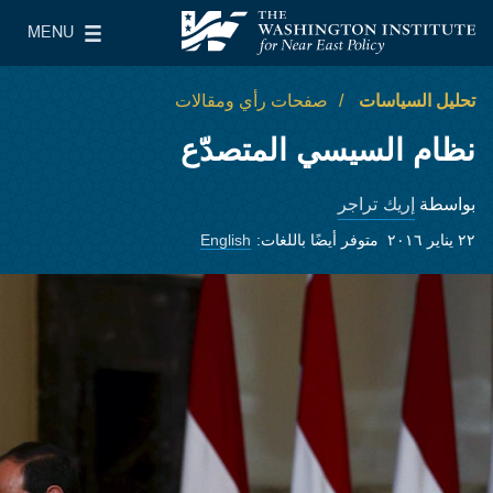
Skip to main content
MENU
معهد واشنطن لسياسات الشرق الأدنى
le Main Menu
تحليل السياسات
صفحات رأي ومقالات
نظام السيسي المتصدّع
إريك تراجر
بواسطة
٢٢ يناير ٢٠١٦
متوفر أيضًا باللغات:
English