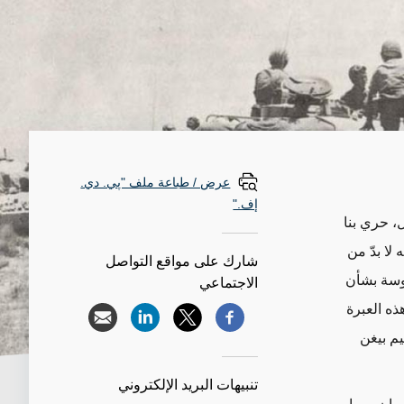
عرض / طباعة ملف "پي. دي.
إف."
دف الشهر المقبل، حري بنا
 لا بدّ من
شارك على مواقع التواصل
موسة بشأن
الاجتماعي
رائيل في أيار/مايو 1967. وعزّزت هذه العبرة
يم بيغن
تنبيهات البريد الإلكتروني