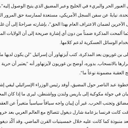
عبور الحر والبريء في الخليج وعبر المضيق الذي يتيح الوصول إليه"،
متحدة، نيابةً عن سفن السجل الأمريكي، مستعدة لممارسة حق المرور ال
ى الآخرين لضمان الاعتراف العام بهذا الحق"، بإشارته صراحةً إلى أن غ
ما ألمحت المذكرة ضمناً من دون أي إشارة صريحة إلى أن الولايات ال
دام الوسائل العسكرية لدعم كلامها.
ى بن غوريون بعد المذكرة، كتب آيزنهاور أن إسرائيل "لن يكون لديها ما
ارها بالانسحاب. بدوره، أوضح بن غوريون لآيزنهاور أنه "يعتبر أن حرية 
 العقبة مضمونة نوعاً ما".
وة عبد الناصر حول المضيق، أوفد رئيس الوزراء الإسرائيلي ليفي إش
إيبان في جولة مكوكية إلى باريس ولندن وواشنطن، ليرى ما إذا كان المج
مضائق وتجنب الحرب. غير أن إيبان واجه سياقاً سياسياً متغيراً عن العقد
ت كانت فرنسا بزعامة شارل ديغول تتصالح مع العالم العربي بعد خرو
عد منبوذة كما كانت عليه خلال خمسينيات القرن الماضي. وقد أكّد ديغول 