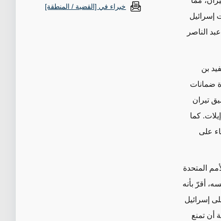
 تيران، مما
خبراء في [القضية / المنطقة]
 إسرائيل
 إذا أغلقه عبد الناصر
يلي ديفيد بن
ة ضمانات
يق تيران
يلات. كما
اء على
أمم المتحدة
 أقرّ بأنه
لأزمة في آذار/مارس عام 1957، عرض على إسرائيل
ة أن تمنع