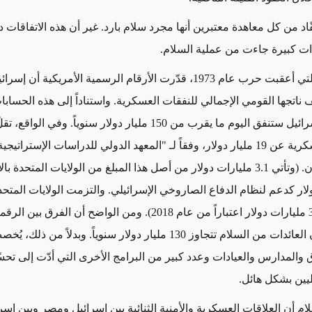
اد من كل معاهدة معتبرين أنها مجرد سلام بارد. غير أن هذه الاتفاقات 
ات كبيرة جاءت من عملية السلام.
ففي الفترة التي أعقبت حرب عام 1973، قدّرت الأرقام الرسمية الأمريكية أن إس
جها القومي الإجمالي للنفقات العسكرية. واستناداً إلى هذه الحسابات
سيعني أن إسرائيل ستنفق اليوم ما يقرب من 150 مليار دولار سنوياً. وفي ال
إسرائيل العسكرية عن 19 مليار دولار، وفقاً لـ "المعهد الدولي للدراسات الإستراتي
مقره في لندن. (وتأتي 3.1 مليارات دولار من أصل هذا المبلغ من الولايات المتحدة 
 دولار كدعم لنظام الدفاع الصاروخي الإسرائيلي. والتزمت الولايات المتحدة
المبلغ إلى 3.8 مليارات دولار اعتباراً من عام 2018). ومن الواضح أن الفرق 
للغاية - أي إن العائدات من السلام تتجاوز 130 مليار دولار سنوياً. وبدلاً من ذل
ق والمدارس والعيادات وعدد كبير من البرامج الأخرى التي أدّت إلى تحس
يليين بشكل هائل.
ام أن العلاقات العسكرية والأمنية الثنائية بين إسرائيل ومصر وبين إسر