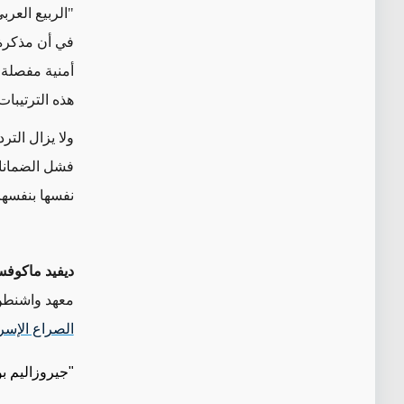
"الربيع العرب
في أن مذكرة 
أمنية مفصلة 
هذه الترتيب
فشل الضمانات
نفسها بنفسه
ديفيد ماكوف
معهد واشنطن. 
الصراع الإسر
"جيروزاليم 