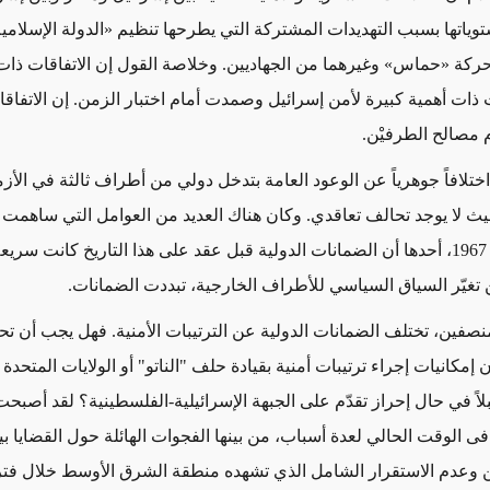
وياتها بسبب التهديدات المشتركة التي يطرحها تنظيم «الدولة الإسلامي
كة «حماس» وغيرهما من الجهاديين. وخلاصة القول إن الاتفاقات ذا
 ذات أهمية كبيرة لأمن إسرائيل وصمدت أمام اختبار الزمن. إن الاتفاقا
 مصالح الطرفيْن.
ختلافاً جوهرياً عن الوعود العامة بتدخل دولي من أطراف ثالثة في الأز
يث لا يوجد تحالف تعاقدي. وكان هناك العديد من العوامل التي ساهم
حزيران/يونيو 1967، أحدها أن الضمانات الدولية قبل عقد على هذا التاريخ كانت سر
 تغيّر السياق السياسي للأطراف الخارجية، تبددت الضمانات.
صفين، تختلف الضمانات الدولية عن الترتيبات الأمنية. فهل يجب أن 
1967 دون إمكانيات إجراء ترتيبات أمنية بقيادة حلف "الناتو" أو الولايات المتحد
اً في حال إحراز تقدّم على الجبهة الإسرائيلية-الفلسطينية؟ لقد أصبح
فى الوقت الحالي لعدة أسباب، من بينها الفجوات الهائلة حول القضايا ب
 وعدم الاستقرار الشامل الذي تشهده منطقة الشرق الأوسط خلال فترة