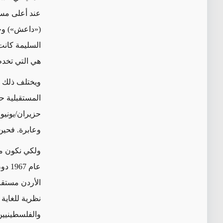
عند أعلى مست
(«داعش») وحر
السليمة كانت
هي التي تخدم
ويختلف ذلك ا
المستقبلية ح
وعابرة. فحين
ولكي نكون من
عام 
الأردن مستقبل
نظرية للغاية 
والفلسطينيين