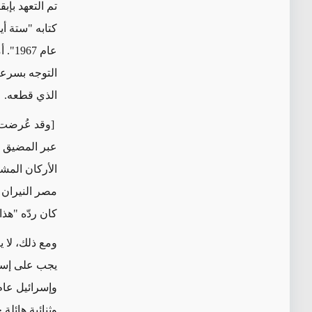
تم التعهد بإ
عام 
التوجه بسرعة 
الذي قطعه.
[وقد عُرضت] 
عبر المضيق ل
الأركان المش
مصر النيران 
كان ردّه "هذا
ومع ذلك، لا ي
يجب على إسرا
وثنائية هائلة 