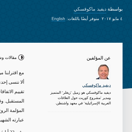
ديفيد ماكوفسكي
بواسطة
٤ مايو ٢٠١٧
متوفر أيضًا باللغات:
English
مقالات وش
عن المؤلفين
ألا ننسى إحدى
ديفيد ماكوفسكي
تقييم الاتفا
ديفيد ماكوفسكي هو زميل "زيغلر" المتميز
ومدير "مشروع كوريت حول العلاقات
العربية الإسرائيلية" في معهد واشنطن.
المؤلمة الروح
عبارته الشهي