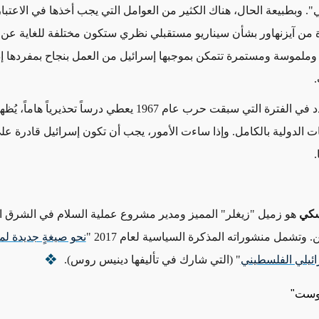
ي". وبطبيعة الحال، هناك الكثير من العوامل التي يجب أخذها في الاعتبار
من آيزنهاور بشأن سيناريو مستقبلي نظري ستكون مختلفة للغاية عن ت
وملموسة ومستمرة تتمكن بموجبها إسرائيل من العمل بنجاح بمفردها إذ
ات.
ولا يزال التردد في الفترة التي سبقت حرب عام 1967 يعطي درساً تحذيريا
 الدولية بالكامل. وإذا ساءت الأمور، يجب أن تكون إسرائيل قادرة عل
ا.
سكي
هو زميل "زيغلر" المميز ومدير مشروع عملية السلام في الشرق 
وتشمل منشوراته المذكرة السياسية لعام 2017 "
نحو صيغةٍ جديدة لم
ائيلي الفلسطيني
" (التي شارك في تأليفها دينيس روس).
بوست"