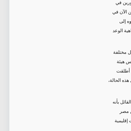
ورين في
ان ذلك عام 1957"، مضيفاً "نحن الآن في
وه إلى
هية الوعد
ل مختلفة
يس هيئة
 أطلقت
ذه الحالة،
قائل بأنه
ن مصر
ام 1994 في وجه صدمات إقليمية