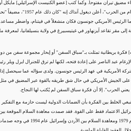
بقاء مضيق تيران مفتوحاً. وكما كتب [عضو الكنيست الإسرائيلي] مايكل أ
كتابه "ستة أيام من الحرب"، أعلن ديغول آنذاك إنه "ك
1967". أما الرئيس الأمريكي جونسون فكان منشغلاً في فيتنام، واضطر مساعد
إلى مقر تقاعد آيزنهاور في غيتيسبيرغ في ولاية بنسيلفانيا، لمعرفة ما
فكرة بريطانية تمثلت بـ"سباق السفن" أو إبحار مجموعة سفن من دو
إرغام عبد الناصر على إعادة فتحه، لكنها لم ترق للجنرال ايرل ويلر رئ
تركة الأمريكية في عهد الرئيس جونسون. ولدى سؤاله عما سيحصل إذا
على الجيش الأمريكي في حال شق طريقه بالقوة عبر المضيق في مثل ه
 يعني الحرب". إلا أن فكرة سباق السفن لم يُكتب لها النجاح.
نبغي الخلط بين الفكرة بأن الضمانات الدولية ليست حازمة مع التفكير ال
ئيل الاعتماد فقط على القوة. فقد صمدت معاهدة السلام الموقعة بي
وإسرائيل عام 1979 ومعاهدة السلام بين الأردن وإسرائيل ع
خلال العقود القليلة الماضية.