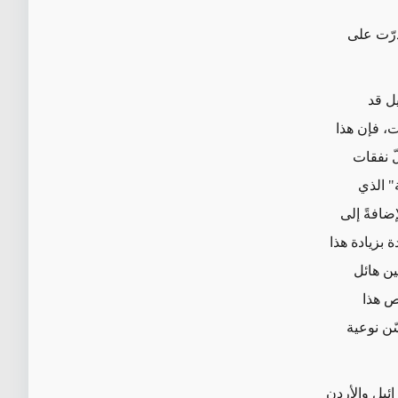
درّت على
رائيل قد
، فإن هذا
واقع، تقلّ نفقات
جية" الذي
بالإضافةً إلى
 بزيادة هذا
بين الرقمين هائل
ك، يُخصص هذا
ّن نوعية
ائيل والأردن