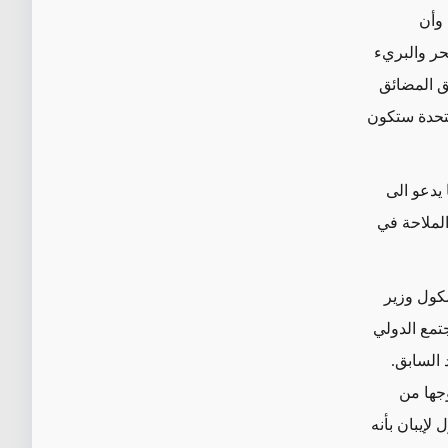
 وأن
حر والبريء
لق المضائق
متحدة ستكون
 يدعو الى
الملاحة في
كول وزير
تمع الدولي
 السابق.
جها من
لإيبان بأنه