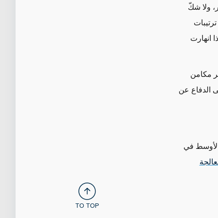
، ولا شكّ
رتيبات
ا انهارت
ً هاماً، يُظهر مكامن
ى الدفاع عن
الأوسط في
عالجة
TO TOP