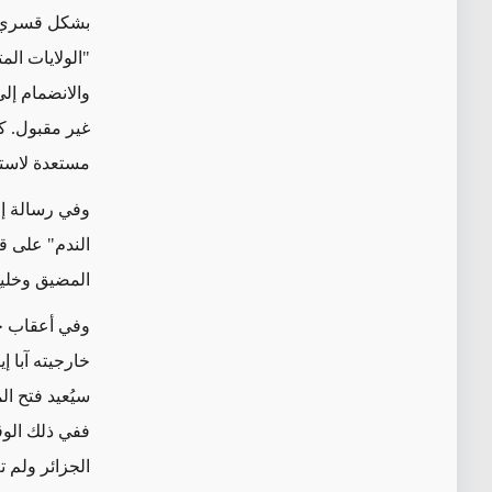
بشكل قسري ال
"الولايات ال
والانضمام إل
غير مقبول. ك
مستعدة لاستخ
وفي رسالة إل
الندم" على قر
المضيق وخليج
وفي أعقاب خط
خارجيته آبا 
سيُعيد فتح ال
ففي ذلك الوق
الجزائر ولم ت