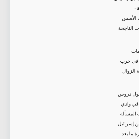
ة»
ت الأسس
ت الناجحة
مات
ت في حرب
يعة الزوال
تحول دروس
ة في وادي
ت المسألة
ين إسرائيل
 ما بعد