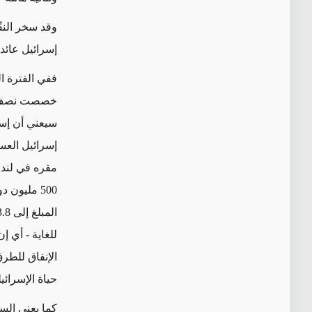
وقد سخر النقّ
إسرائيل عائد
خصصت نصف نات
500 مليون
الإنفاق للطر
حياة الإسرائ
كما يعني السل