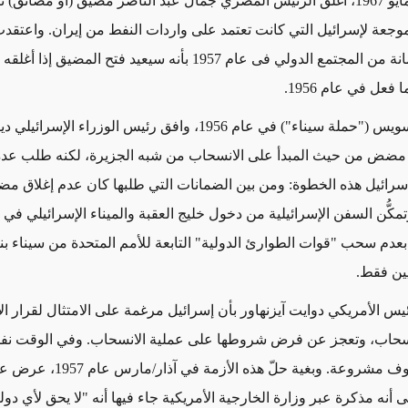
وفي 22 أيار/مايو 1967، أغلق الرئيس المصري جمال عبد الناصر مضيق (أو مضائق)
جعة لإسرائيل التي كانت تعتمد على واردات النفط من إيران. واعتقدت
أنها تلقت ضمانة من المجتمع الدولي فى عام 1957 بأنه سيعيد فتح المضيق
عل في عام 1956.
وبعد أزمة السويس ("حملة سيناء") في عام 1956، وافق رئيس الوزراء الإسرائ
مضض من حيث المبدأ على الانسحاب من شبه الجزيرة، لكنه طلب عد
إسرائيل هذه الخطوة: ومن بين الضمانات التي طلبها كان عدم إغلاق مض
كُّن السفن الإسرائيلية من دخول خليج العقبة والميناء الإسرائيلي في إ
دم سحب "قوات الطوارئ الدولية" التابعة للأمم المتحدة من سيناء بن
ين فقط.
يس الأمريكي دوايت آيزنهاور بأن إسرائيل مرغمة على الامتثال لقرار ال
سحاب، وتعجز عن فرض شروطها على عملية الانسحاب. وفي الوقت نفسه،
تساورها مخاوف مشروعة. وبغية حلّ هذه ا
 أنه مذكرة عبر وزارة الخارجية الأمريكية جاء فيها أنه "لا يحق لأي دول