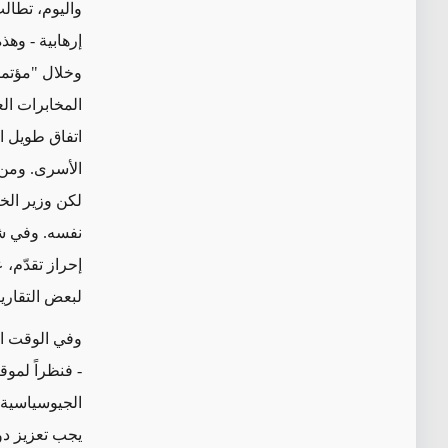
واليوم، تطال
إرهابية - وه
وخلال "مؤتمر
المخابرات ال
اتفاق طويل ا
الأسرى. ومن 
لكن
وزير الخا
نفسه. وفي شب
إحراز تقدّم، 
لبعض التقارير
وفي الوقت
ا
- فنظراً
لموق
الجيوسياسية ا
يجب تعزيز دو