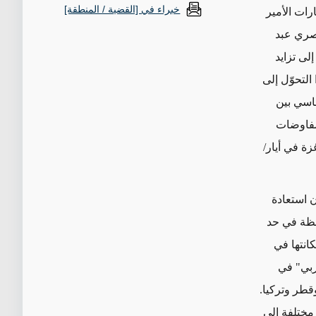
خبراء في [القضية / المنطقة]
رات الأمير
يس المصري عبد
لى تزايد
 التحوّل
إلى
اسي بين
مفاوضات
زة في أيار/
ن
استعادة
حظة في حد
انتها في
ربي" في
قطر وتركيا.
مختلفة
إلى