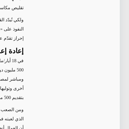
تقليص
مكاسب
ولكي تُبدّد ا
النفوذ على 
إحراز تقدّم ع
إعادة إع
500 مليون دولار لإعادة
ومباشر لمص
أخرى
وتوليه
بتقديم 500 مليون دولار.
ومن الصعب
ت
الذي لعبته في
أن العمال أنج