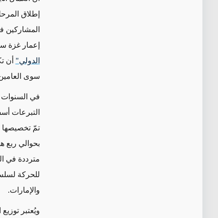
إطلاق المرحلة
المشاركين في
إعمار غزة
سيتط
الدولي"
سوى العامين 
التبرعات أ
تمّ تخصيصها
بحوالي ربع
هذ
مترددة في ال
ل
لحركة لسلسل
والإمارات
.
ويُعتبر توزيع 