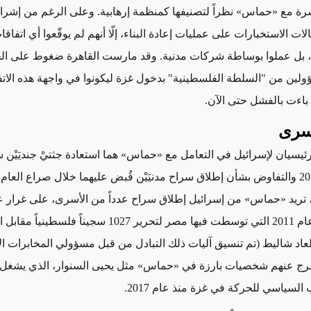
باشرة مع «حماس»
نظراً
لتصنيفها كمنظمة إرهابية. وعلى الرغم من إشر
ات الاستخبارات على عمليات إعادة البناء،
إلّا أنهم لم يوقّعوا
أي اتفاق
بل عملوا بوساطة شركات مدنية. وقد مارست القاهرة ضغوط على ال
لين من "السلطة الفلسطينية" بدخول غزة ليكونوا في واجهة هذه الاتفاق
باءت بالفشل حتى
الآن
.
أسرى
ئيسيان لإسرائيل في التعامل مع
«
حماس
»
هما
استعادة جثتيْ جنديَيْن
صراع العام
تريد «حماس» من إسرائيل إطلاق سراح عدداً من الأسرى،
على غرار
عم
الأسرى في عام 2011 التي توسطت فيها مصر لتحرير 1027 سجيناً فلسطين
لعاد شاليط
(تم تنسيق آليات ذلك التبادل من قبل مسؤولي المخابرات الأ
فرج عنهم شخصيات بارزة في
«
حماس
» مثل
يحيى السنوار، الذي
يشغل
لسياسي للحركة في غزة منذ عام 2017.