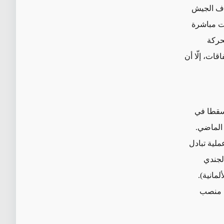
اف الجيش
ات مباشرة
حركة
ات، إلّا أن
 سقطا في
 الماضي
.
لية تبادل
ياً مقابل الجندي
لمانية)
.
 منصب