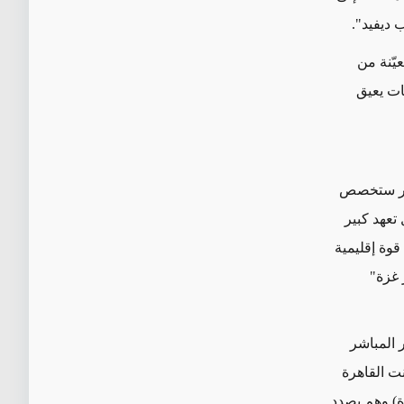
 ديفيد".
يّنة من
ات
يعيق
 أن مصر ستخصص
ل
تعهد كبير
وة إقليمية
 غزة"
 المباشر
نت القاهرة
ة)
وهم بصدد