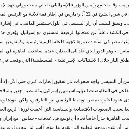
مسبوقة، اجتمع رئيس الوزراء الإسرائيلي نفتالي بينيت وولي عهد الإما
محمد بن زايد في شرم الشيخ في 22 آذار/مارس في إطار قمة ثلاثية مع الرئ
ي. وسبق لبينيت أن زار السيسي في أيلول/سبتمبر
الماضي
، في إشارة إ
في الكشف علناً عن علاقاتها الرفيعة المستوى مع إسرائيل. ويُعزى هذا
غبة مصر في استعادة دورها كجهة فاعلة إقليمية رئيسية وكمفاوض أس
ماس
»
- وهو
الدور الذي عاد إلى الصدارة
عندما ساعدت القاهرة في ال
ق النار خلال [الاشتباكات الإسرائيلية - الفلسطينية] التي وقعت في غ
من أن
السيسي واجه صعوبات في تحقيق إنجازات كبرى
حتى الآن
،
إلا أ
فاعل في المفاوضات الدبلوماسية بين إسرائيل وفلسطين
جدير بالملا
ى عقود اعتُبرت مصر الوسيط الرئيسي بين الطرفين، ولكن نفوذها ومك
عا بسبب الصعوبات الاقتصادية والسياسية التي أعقبت ثورة "الربيع الع
تجاه أي توسع في علاقات
«
حماس
»
مع إيران
و
من أن تؤدي موجة التطبيع التي تقوم بها مؤخراً إسرائيل مع دول عربية