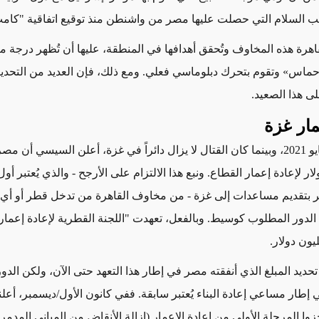
 السلام التي حصلت
عليها مصر من واشنطن منذ توقيع اتفاقية "كامب
لقاهرة هذه المخاوف وتُحقق أهدافها في المنطقة، عليها أن تُ
ظهر
درجة مع
«حماس» وتقوم بتحرك دبلوماسي فعلي.
ومع ذلك، فإن العديد من التحدي
لى هذا الصعيد.
مار غزة
في 18 أيار/مايو 2021، وبينما كان القتال لا يزال دائراً في غزة، أعلن السيسي
إعمار
القطاع. ونبع هذا الالتزام على الأرجح - والذي يُعتبر أو
ر
بتقديم مساعدات إلى غزة - من
مخاوف
القاهرة من تدخل قطر أو أي ق
ا الدور المطلوب كوسيط
. وبالفعل، تعهدت "اللجنة القطرية لإعادة إعمار
حديد المبلغ الذي أنفقته مصر في إطار هذا التعهد حتى الآن، ولكن الدور
 إطار مساعي إعادة البناء يُعتبر سابقة. ففي كانون الأول/ديسمبر، أعل
زوا المرحلة الأولى من إعادة الإعمار
(إزالة الأنقاض من المباني المدمر