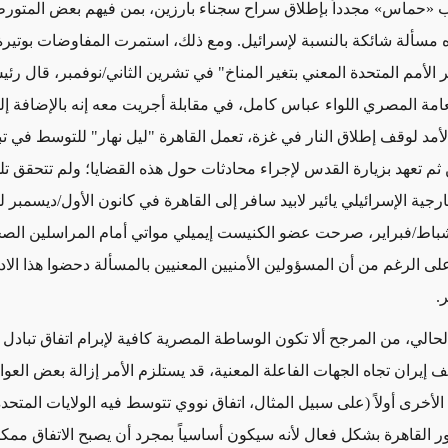
ب
«
حماس
»
مجدداً بإطلاق سراح سجناء بارزين، بمن فيهم بعض المتور
ذه مسألة شائكة بالنسبة لإسرائيل. ومع ذلك، استمرت المفاوضات بوتيرة
 الأمم المتحدة المعني بتغير المناخ" في تشرين الثاني/نوفمبر، قال رئ
عامة المصري اللواء عباس كامل، في مقابلة
أجريت
معه إنه بالإضافة إ
لأمد لوقف إطلاق النار في غزة، تعمل القاهرة
"ليل نهار" للتوسط في
تب
ثم تعهد بزيارة القدس لإجراء محادثات
حول هذه القضايا
؛
ولم تتحقق ت
رجية الإسرائيلي يائير لابيد
سافر
إلى القاهرة في كانون الأول/ديسمبر 
اط/فبراير، صرحت عضو الكنيست إيميلي مواتي أمام المراسلين الصحفي
على الرغم من أن المسؤولين الأمنيين المعنيين بالمسألة دحضوا هذا الادع
.
لحالي، من المرجح ألا تكون
الوساطة المصرية كافية لإبرام اتفاق تبادل
ف
إيران تجاه الجهات الفاعلة المعنية، قد يستلزم الأمر إزالة بعض العوا
لأخرى أولاً (
على سبيل المثال، اتفاق نووي تتوسط فيه الولايات المتحدة
ر القاهرة بشكل فعال لأنه سيكون أساسياً
بمجرد أن يصبح ال
اتفاق ممكنا