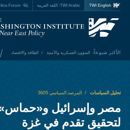
Skip to main content
TWI English
TWI Arabic:
اللغة العربية
ikra Forum
Homepage
/
الأكثر شيوعاً:
الشؤون العسكرية والأمنية
الطاقة والاقتصاد
تحليل السياسات
المرصد السياسي 3605
مصر وإسرائيل و«حماس»
لتحقيق تقدم في غزة