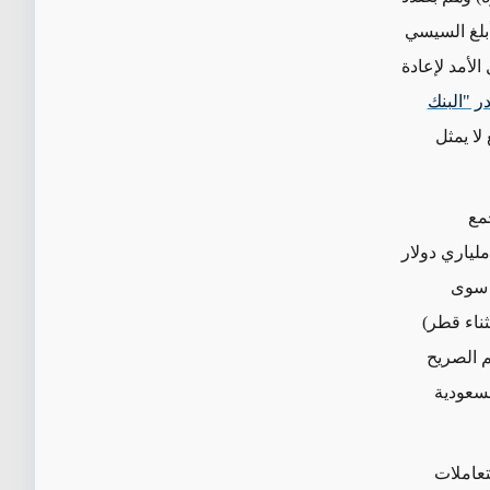
أبلغ السيسي
لأمد لإعادة
ر "البنك
هذا المبلغ لا يمثل
ة لجمع
ملياري دولار
ء سوى
ثناء قطر)
 الصريح
لسعودية
تعاملات