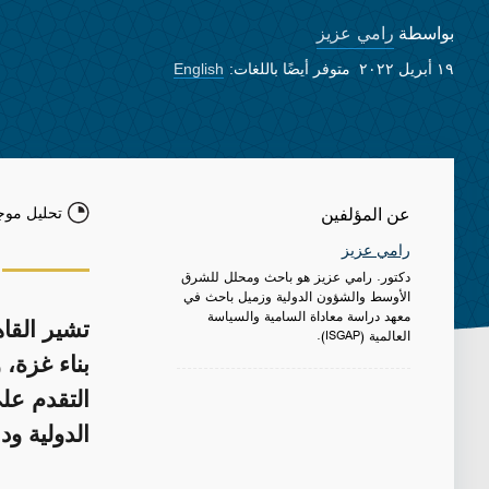
رامي عزيز
بواسطة
١٩ أبريل ٢٠٢٢
متوفر أيضًا باللغات:
English
تحليل موج
عن المؤلفين
رامي عزيز
دكتور. رامي عزيز هو باحث ومحلل للشرق
الأوسط والشؤون الدولية وزميل باحث في
معهد دراسة معاداة السامية والسياسة
تشير القا
العالمية (ISGAP).
بناء غزة،
التقدم عل
الدولية ود