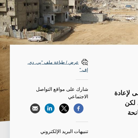
عرض / طباعة ملف "پي. دي.
إف."
شارك على مواقع التواصل
ى لإعادة
الاجتماعي
 لكن
نحة
تنبيهات البريد الإلكتروني