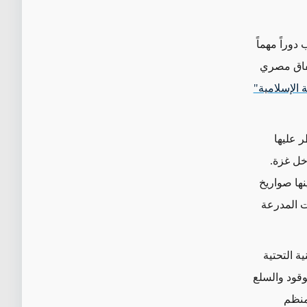
وراً مهماً
بة في شباط/فبراير 2018 في إطار اتفاق مصري
ة الإسلامية"
 عليها
خل غزة.
ها
صواريخ
ت المدرعة
نية التحتية
وقود
والسلع
لمنظم