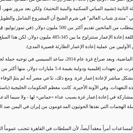
 الثانية
(تشييد المباني السكنية والبنية التحتية)
. ولكن بعد مرور شهر، 
 "منتدى شباب العالم" في شرم الشيخ أن المشروع الشامل والطويل ا
لب من المانحين تقديم أكثر من 500 مليون دولار. (في تموز/يوليو،
قد
أن تكلفة إعادة الإعمار ستتراوح ما بين 345-485 مليون دولار، لكن 
الأوليين من عملية إعادة الإعمار الطارئة قصيرة المدى).
في السنوات الماضية، وبعد صراع غزة عام 2014، ساعد السيسي في توجيه حمل
سفرت
عن تعهدات إقليمية ودولية بقيمة 5.4 مليارات دولار،
منها أكثر من 
بشكل مباشر
لإعادة إعمار غزة.
ومع ذلك، تدّعي
مصر أنه لم يتمّ الوفا
ه التعهدات
. وفي الآونة الأخيرة، كانت معظم الحكومات الخليجية (باست
مشاركة في إعادة إعمار غزة
بسبب
عداء
«
حماس
»
لها
- ولا سيما
الدعم
ة الهجمات التي نفذها الحوثيون المدعومون من إيران في اليمن ضد ا
المساعدات أمراً معقداً
أيضاً، لأن
السلطات في القاهرة تتجنب عموماً ال