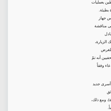
طين بعمليات
 بطيئة.
يس جهاز
لى مناقشة
ادل
لك
الزيارة،
للغرض
ين أنه تمّ
اء وفقاً
 أسرى جديد
ئق
)
. ومع ذلك،
ً.