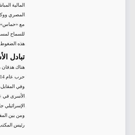
المالية الم
المصري ووكال
مع «حماس»، 
للسماح لمسؤو
هذه الضغوط 
تبادل ال
هناك هدفان ر
حرب عام 2014 والتفاوض بشأن إطلاق سراح مدنيَيْن قُبض عليهما خلال
وفي المقابل،
الإسرائيلي ج
ومن بين الم
رئيس المكتب ا