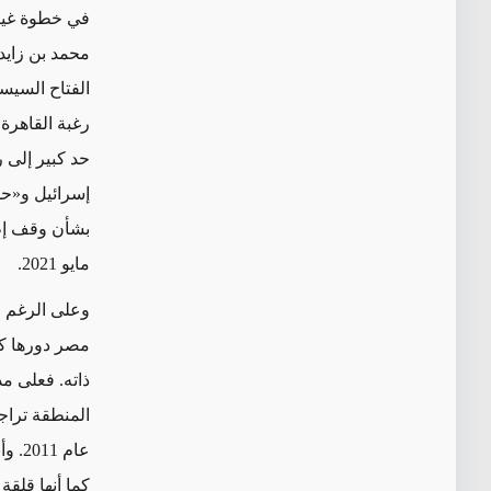
في خطوة غير 
الفتاح السيس
رغبة القاهرة 
حد كبير
إلى ر
إسرائيل و
«
ح
بشأن وقف إطلا
مايو 2021.
وعلى الرغم 
مصر دورها ك
ذاته
. فعلى مد
المنطقة تراج
عام 2011. وأبدت القاهرة حذراً خاصاً
كما أنها قلقة