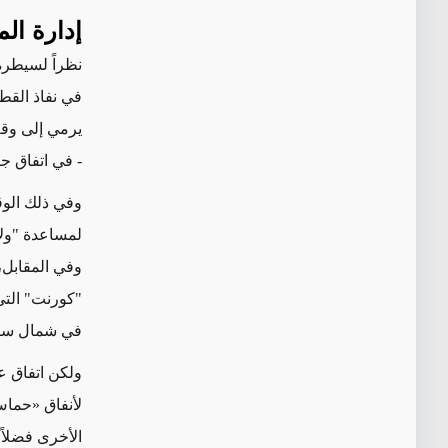
إدارة الم
نظراً
لسيطرة 
يرمي إلى و
- في اتفاق ج
وفي ذلك الوق
لمساعدة "ولا
وفي المقابل
"كورنت"
الت
في شمال سين
ولكن اتفاق عام 2018 لم ينجح في وقف تهري
لأنفاق
«
حما
الأخرى
فضلاً