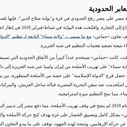
عابر الحدودية
مصر على معبر رفح الحدودي في غزة و"بوابة صلاح الدين"، فإنها تلعب د
في نفاذ القطاع إلى التجارة. وافتُتحت هذه البوا
قف تعاون «حماس»
مع ما يسمى بـ "ولاية سيناء" التابعة لـ تنظيم "الدول
اء نتيجة تصعيد
هجمات
التنظيم في شبه الجزيرة.
ت، كانت «حماس» تستخدم عدداً كبيراً من الأنفاق الحدودية التي تسيطر
ية سيناء" على تهريب الأسلحة من إيران وليبيا عبر شبه الجزيرة إلى دا
، حصل
فرع "الدولة الإسلامية"
على
حصة من الأسلحة المتطورة،
من بين
ي استُخدمت
ضد سفن البحرية المصرية قبالة ساحل العريش، والمركبا
اء، مما منح
التنظيم
ميزة استراتيجية.
ب الأسلحة،
مما دفع
مصر إلى تدمير
الب
س
»
بشكل كامل وتضييق الحصار على غزة بهدف كبح حركة الأسلحة وال
 عن حركة الإرهابيين. ونتيجة لهذه الجهود، توقف على ما يبدو التعاون ا