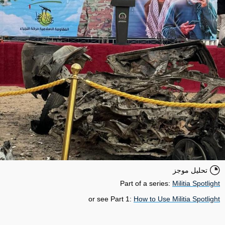
تحليل موجز
Part of a series:
Militia Spotlight
or see Part 1:
How to Use Militia Spotlight