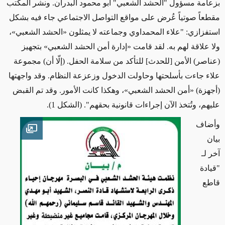
بزعامة مسؤول "الحشد الشعبي" أبو محمود البدران. ونشر المكتب
مقطعاً صوتياً عُرض على مواقع التواصل الاجتماعي جاء فيه بشكل
استفزازي: "علاء المحمداوي وجماعته لا يمثلون
«
الحشد الشعبي
»
،
ولا علاقة لهم به. لقد قامت
«
إدارة أمن الحشد الشعبي
»
بتجهيز
(عناصر) الأمن [للحدث] للتأكد من سلامة الحفل. (إلّا أن) مجموعة
علاء جاءت بأسلحتها وحاولت الدخول وزعزعة النظام. وقد واجهتها
(أجهزة)
«
أمن الحشد الشعبي
»
، وهكذا كانت الأمور. وقد تم القبض
عليهم، وتُتخذ الآن إجراءات قانونية بحقهم". (الشكل 1).
وأضاف
en image
بيان
آخر لـ
"قيادة
قاطع