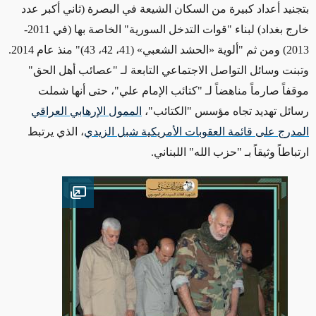
بتجنيد أعداد كبيرة من السكان الشيعة في البصرة (ثاني أكبر عدد
خارج بغداد) لبناء "قوات التدخل السورية" الخاصة بها (في 2011-
2013) ومن ثم "ألوية
«
الحشد الشعبي
»
(41، 42، 43)" منذ عام 2014.
وتبنت وسائل التواصل الاجتماعي التابعة لـ "عصائب أهل الحق"
موقفاً صارماً مناهضاً لـ "كتائب الإمام علي"، حتى أنها شملت
رسائل تهديد تجاه مؤسس "الكتائب"،
الممول الإرهابي العراقي
المدرج على قائمة العقوبات الأمريكية شبل الزيدي
،
الذي يرتبط
ارتباطاً وثيقاً بـ "حزب الله" اللبناني
.
Open image