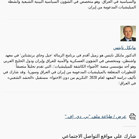
والسياسية في العراق. وهو متخصص في الشؤون السياسية البينية الشيعية وأنشطة
الميليشيات المدعومة من إيران.
مايكل نايتس
الدكتور مايكل نايتس هو زميل أقدم في برنامج الزمالة "جيل وجاي برنشتاين" في معهد
واشنطن، ومتخصص في الشؤون العسكرية والأمنية للعراق وإيران ودول الخليج العربي
وهو أحد مؤسسي منصة "الأضواء الكاشفة للميليشيات"، التي تقدم تحليلاً متعمقاً
للتطورات المتعلقة بالميليشيات المدعومة من إيران في العراق وسوريا. وقد شارك في
تأليف دراسة المعهد لعام 2020 "التكريم من دون الاحتواء: مستقبل «الحشد الشعبي»
في العراق".
عرض / طباعة ملف "پي. دي. إف."
شارك على مواقع التواصل الاجتماعي