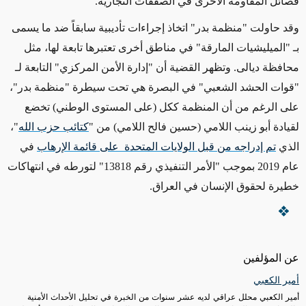
فصائل المقاومة الأخرى في الصفقات التجارية.
وقد حاولت "منظمة بدر" اتخاذ إجراءات تأديبية سابقاً ضد ما يسمى
بـ "الميليشيات المارقة" في مناطق أخرى تعتبرها تابعة لها، مثل
محافظة ديالى. وتظهر القضية أن "إدارة الأمن المركزي" التابعة لـ
"قوات الحشد الشعبي" في البصرة هي تحت سيطرة "منظمة بدر"،
على الرغم من أن المنظمة ككل (على المستوى الوطني) تخضع
لقيادة أبو زينب اللامي (حسين فالح اللامي) من
"
كتائب حزب الله
"،
الذي
تم إدراجه من قبل الولايات المتحدة على قائمة الإرهاب
في
عام 2019 بموجب "الأمر التنفيذي رقم 13818" لتورطه في انتهاكات
خطيرة لحقوق الإنسان في العراق.
عن المؤلفين
أمير الكعبي
أمير الكعبي محلل عراقي لديه عشر سنوات من الخبرة في تحليل الأحداث الأمنية