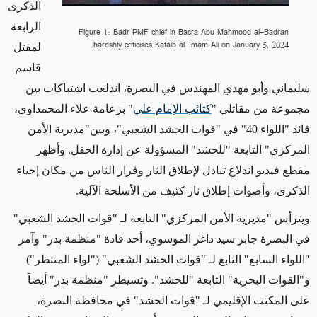
الذكرى
الرابعة
Figure 1: Badr PMF chief in Basra Abu Mahmood al-Badran
hardshly criticises Kataib al-Imam Ali on January 5, 2024.
لمقتل
قاسم
سليماني وأبو مهدي المهندس في البصرة، اندلعت اشتباكات بين
مجموعة من مقاتلي
"
كتائب الإمام علي
"
بزعامة علاء المحمداوي،
قائد "اللواء 40" في "قوات الحشد الشعبي"، وبين"مديرية الأمن
المركزي" التابعة "للحشد" المسؤولة عن إدارة الحفل. وأظهر
مقطع فيديو اندلاع تبادل لإطلاق النار وفرار الناس من مكان إحياء
الذكرى، وأصوات إطلاق نار كثيف من الأسلحة الآلية.
ويترأس "مديرية الأمن المركزي" التابعة لـ "قوات الحشد الشعبي"
في البصرة جابر سيد داغر الموسوي، أحد قادة "منظمة بدر" وآمر
"اللواء السابع" التابع لـ "قوات الحشد الشعبي" ("لواء المنتظر")
و"القوات البحرية" التابعة "للحشد". وتسيطر "منظمة بدر" أيضاً
على المكتب الإقليمي لـ "قوات الحشد" في محافظة البصرة،