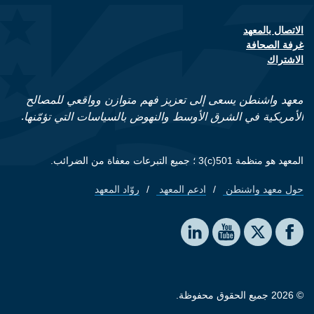
الاتصال بالمعهد
Footer contact links
غرفة الصحافة
الاشتراك
معهد واشنطن يسعى إلى تعزيز فهم متوازن وواقعي للمصالح
الأمريكية في الشرق الأوسط والنهوض بالسياسات التي تؤمّنها.
المعهد هو منظمة 501(c)3 ؛ جميع التبرعات معفاة من الضرائب.
حول معهد واشنطن
ادعم المعهد
روّاد المعهد
Footer quick links
Social media
The Washington Institute on LinkedIn
The Washington Institute on YouTube
The Washington Institute on Facebook
The Washington Institute on X
© 2026 جميع الحقوق محفوظة.