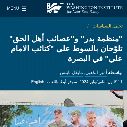
Skip to main content
MENU
معهد واشنطن لسياسات الشرق الأدنى
le Main Menu
تحليل السياسات
"منظمة بدر" و"عصائب أهل الحق"
تلوّحان بالسوط على "كتائب الامام
علي" في البصرة
أمير الكعبي
مايكل نايتس
بواسطة
,
11 كانون الثاني/يناير 2024
متوفر أيضًا باللغات:
English