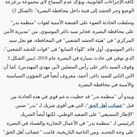
كافة الإجراءات القانونية، ونؤكد عدم السماح لأي مجموعة بزعزعة
الوضع وجر الحشد إلى فتنة داخل محافظة البصرة". (الشكل 2)
وسلطت الحادثة الضوء على القبضة الأمنية لقوات "منظمة بدر"
على محافظة البصرة. فجابر سيد داغر الموسوي، من "مديرية الأمن
المركزي" في "هيئة الحشد الشعبي" في المحافظة، هو نجل سيد
داغر الموسوي، أول قائد "للواء السابع" في "قوات الحشد الشعبي"،
الذي توفي في حادث سيارة في البصرة عام 2019. (يبين الشكل 3
وقوف السيد داغر على رأس المصلين لأبي مهدي المهندس). كما أن
الابن الثاني للسيد داغر، أحمد، معروف أيضاً في الشؤون السياسية
والأمنية في محافظة البصرة.
ويبدو أن "منظمة بدر" قد حظيت بدعم قوي في هذه الحادثة من
قبل
"
عصائب أهل الحق
"،
التي هي أقوى شريك لـ "بدر" ضمن
"الإطار التنسيقي" على الصعيد الوطني، لكنها أيضاً الشريك
الرئيسي لـ "منظمة بدر" في الأعمال التجارية والفساد في البصرة
على وجه التحديد. ومن الناحية التاريخية، قامت "عصائب أهل الحق"