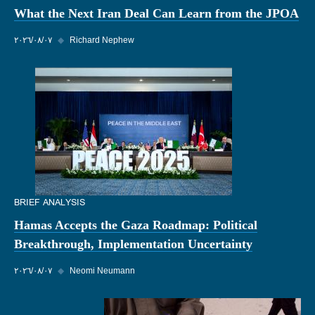
What the Next Iran Deal Can Learn from the JPOA
Richard Nephew
◆
٠٧‏/٠٨‏/٢٠٢٦
BRIEF ANALYSIS
Hamas Accepts the Gaza Roadmap: Political
Breakthrough, Implementation Uncertainty
Neomi Neumann
◆
٠٧‏/٠٨‏/٢٠٢٦