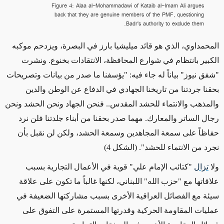
Figure 4: Alaa al-Mohammadawi of Kataib al-Imam Ali argues
back that they are genuine members of the PMF, questioning
Badr's authority to exclude them.
المحمداوي، الذي هو قائد ميليشيا بارز في البصرة، ويزدحم موكبه
الكبير بانتظام في شوارع المحافظة، الانتقادات بخنوع. ونشرت
"شفق نيوز" بياناً له جاء فيه: "يؤسفنا ما صدر من بيانات وتصريحات
بحقنا جردتنا من تاريخنا الجهادي في الدفاع عن الوطن والدين
والمذهب والانتماء للحشد المقدس.. فنحن الجهاد ونحن الحشد ونحن
رجال الساتر والمعارك. مهما صدر بحقنا من أبناء جلدتنا فلن نرد
حفاظاً على سمعة المجاهدين وسمعة الحشد، ولكن لن نقبل بأن
نجرد من الانتماء للحشد". (الشكل 4)
ولا
تزال
"كتائب الإمام علي" قوية في الأعمال التجارية بسبب
علاقاتها مع "حزب الله" اللبناني، لكنها غالباً ما تكون على علاقة
سيئة مع الفصائل العراقية الأخرى بسبب مشاركتها الضعيفة في
عمليات المقاومة الحركية وقدرتها المستمرة على التفوق على