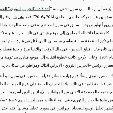
يُزعم أن إرساله إلى سوريا جعل منه "
أحد قادة "الحرس الثوري" الخ
لين عن معركة حلب بين عامَي 2014 و2016". فقد
نَشرت
مواقع إل
م
صوراً
توثّق وجوده السابق في سوريا بعد تعيينه في منصبه الجديد هذا ال
الكامنة وراء
انتقاله المفاجئ إلى موقع قيادي في تلك الحرب
غير مؤكدة
ه لم تكن له علاقة سابقة بقاسم سليماني [الذي قُتل في غارة نفذتها مر
ذي كان قائد
«
فيلق القدس
»
في ذلك الوقت؛ والتقيا مرة واحدة فقط، و
انت خطوة
انتقاله إلى موقع قيادي
مدعومة من 
عفري، رئيس
«
الحرس الثوري
»
الإيراني آنذاك ومواطن من سكان يزد.
ك تفسير بنيوي أيضاً: فمع زيادة خسائر «فيلق القدس» في سوريا، بدأ 
شر قوات نظامية في تلك البلاد لتخفيف العبء على فرع العمليات الخاص
قع، ضمت المجموعة الأولى من المواطنين الإيرانيين الذين أسرهم «ال
د من قادة «الحرس الثوري» في المحافظات ممن ليس لديهم خبرة عسك
ُظهر تحليل أوسع للضحايا الإيرانيين في سوريا اتجاهاً مشابهاً: فقد احتل