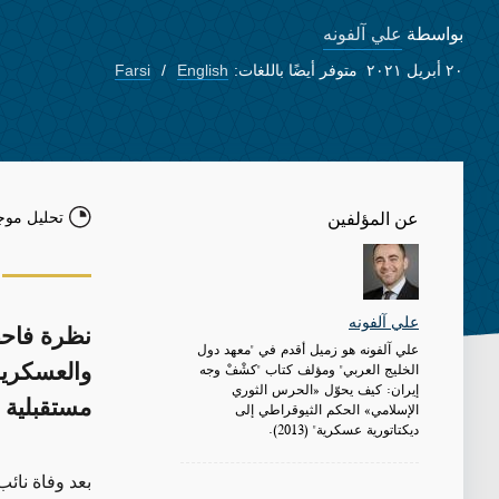
علي آلفونه
بواسطة
٢٠ أبريل ٢٠٢١
متوفر أيضًا باللغات:
English
Farsi
تحليل موج
عن المؤلفين
علي آلفونه
نظرة فاحص
علي آلفونه هو زميل أقدم في "معهد دول
الخليج العربي" ومؤلف كتاب "كشْفْ وجه
والعسكرية
إيران: كيف يحوّل «الحرس الثوري
مستقبلية 
الإسلامي» الحكم الثيوقراطي إلى
ديكتاتورية عسكرية" (2013).
بعد وفاة نائب