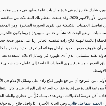
يين
، شارك
فلاح زاده
في عدة مناسبات عامة
وظهر في خمس مقابلات ت
ن الأول/أكتوبر 2020.
وقد جمعت معظم تلك المقابلات بين مناقشة ر
 تفاصيل العمليات التكتيكية في القرى السورية الصغيرة.
ومن المحتم
مناسبات موضع البحث
قد نشأ لواحد من سببين
:
(1) ربما يكون
«
الحرس 
حملة إعلامية
لتهيئة
فلاح زاده لمنصبه الحالي
رداً على تدهور صحة حجاز
ن ظروف مرض العميد الراحل ووفاته لم تُعرف بعد)؛ أو (2) ربما كانت طريقة
اولة
تقليد سليماني، الذي أدى
ظهوره
في وسائل الإعلام المتعددة
يلق القدس
» من فرع سري للعمليات الخاصة إلى عامل حشد شعبي ف
الأوسط
.
لأولى، من المرجح أن يتراجع
ظهور فلاح زاده على وسائل الإعلام في الأ
ً مع رغبة القيادة في إعادة عقارب الساعة إلى الوراء،
عندما كان
التنظ
ادته أقل عرضةً للاغتيالات -
وهو
هدف يتبناه كلٌّ من حجازي
والقائد الح
»
العميد اسماعيل قاآني
.
وفي الحالة الأخيرة،
إذا واصل فلاح زاده جولة 