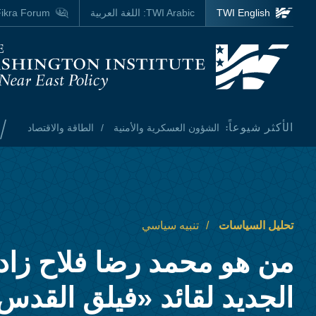
Skip to main content
TWI English
TWI Arabic:
اللغة العربية
ikra Forum
Homepage
/
الأكثر شيوعاً:
الشؤون العسكرية والأمنية
الطاقة والاقتصاد
تحليل السياسات
تنبيه سياسي
من هو محمد رضا فلاح زاده
الجديد لقائد «فيلق القدس»