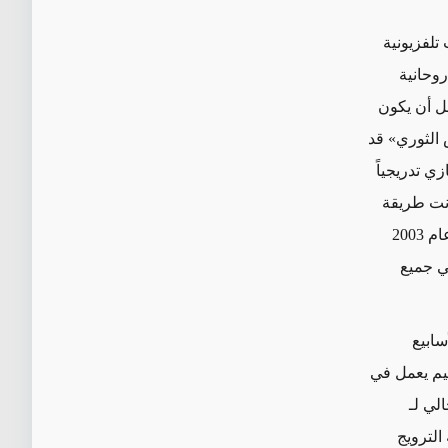
لفزيونية
وحانية
ل
أن
يكون
الثوري
»
قد
ي تدريجياً
بعد عام 2003
ي
جميع
سابيع
يم يعمل في
الي لـ
الترويج