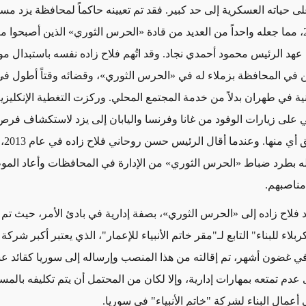
ى حياته العسكرية إلى حد كبير. فقد تم تعيينه
حاكماً لمحافظة يزد
مسق
، مما جعله واحداً من العديد من قادة
«
الحرس الثوري
»
الذين أصبحوا مع
عهد الرئيس محمود أحمدي نجاد
.
وقد
اتُهم فلاح زاده نفسه باستبدال م
 في المحافظة بزملاء له في «
الحرس الثوري
»،
وقضائه وقتاً أطول
في 
نية في طهران
بدلاً من خدمة المجتمع المحلي.
وركزت التغطية الإنكليزي
لى زيارات الوفود من غانا وفرنسا واليابان إلى يزد لاستكشاف فرص 
التي ل
له بطرد ضباط
«
الحرس الثوري
»
من الإدارة في المحافظات وأعاد المو
 مناصبهم
.
 فلاح زاده إلى «
الحرس الثوري
»، بصفة إدارية في بادئ الأمر، حيث تم ت
ربلاء للبناء" التابع لـ"مقر خاتم الأنبياء للإعمار"، الذي يعتبر أكبر شرك
ي غضون أشهر، تم إقالته من هذا المنصب
وإرساله إلى سوريا كقائد 
 عدم تمتعه بمهارات إدارية، وإلا لكان من المحتمل أن يتم تكليفه بالم
عمال البناء لشركة "خاتم الأنبياء" في سوريا.