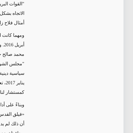
"القوات البري
الاتجاه بشك
أمثال فلاح زاد
ومهما كانت ا
أب
محمد صالح ج
"مجلس الشور
سياسية دينية
يناي
كمستشار لنائ
وبناءً على أد
«
فيلق القدس
أن ذلك لم يد