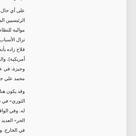
على أي حال،
الرئيسيين المسؤو
موالية للنظا
تزال
الأسباب 
فلاح زاده بأن
أمريكية]، وال
وجيزة، في عام 1984. وعلى الأرجح ك
محمد علي ج
وقد يكون هنا
الثوري» في ن
له. وفي الوا
الحر» العدي
في الخارج. وي