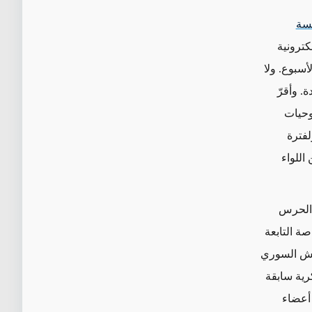
مسة
كترونية
أسبوع. ولا
. وأقرّ
وحيات
لفترة
اللواء
«الحرس
ة التابعة
جيش السوري
رية سابقة
 أعضاء