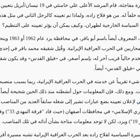
حجازي، بصورة مفاجئة، قام المرشد الأعلى علي خامنئي في 
 خلفاً له.
من هو فلاح زاده، ولماذا تم تعيينه كالرجل الثاني في مثل هذه 
السياسة الخارجية لطهران، وكيف يمكن أن يؤثر تعيينه على التنظيم؟
، المعروف أيضاً باسم أبو باقر، في محافظة يزد عام 1962
أو 1963
حاربين في الحرب العراقية الإيرانية. وقُتِل شقيقه محمد باقر في إحدى
«
فيلق القدس
»
وقد يكون شقيق
في
«
فيلق القدس
»
أيضاً.
شيء تقريباً عن خدمته في الحرب العراقية الإيرانية، ربما بسبب منصبه 
. ومع ذلك، فإن المعلومات حول أنشطته منذ ذلك الحين شحيحة أيضاً
ي
لإعلان تعيينه بضع عبارات تشير إلى شغله سابقاً العديد من المناصب 
ري الإسلامي
» في محافظات أصفهان
(حيث قاد "فرقة 
لمناصب
.
يرة السياسية لفلاح زاده بعد
الحرب العراقية الإيرانية
تشبه مسيرة أقرا