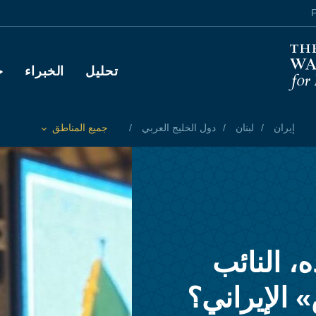
F
Main navigation
تحليل
الخبراء
ح
إيران
لبنان
دول الخليج العربي
جميع المناطق
Toggle List of
، النائب
 الإيراني؟