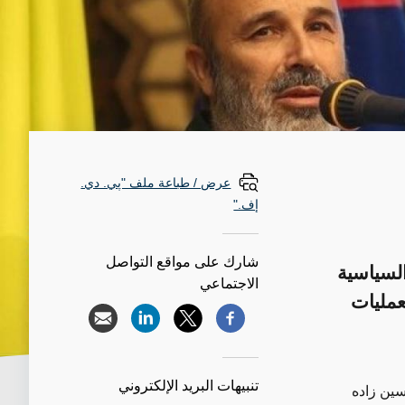
عرض / طباعة ملف "پي. دي.
إف."
شارك على مواقع التواصل
لسياسية
الاجتماعي
عمليات
تنبيهات البريد الإلكتروني
سين زاده