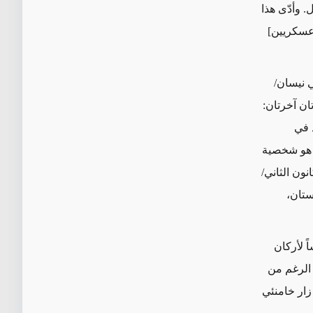
. وأدّى هذا
عسكريين]
 نيسان/
تان آخرتان:
 في
 هو شخصية
ون الثاني/
خستان،
ً لأركان
على الرغم من
زار خامنئي