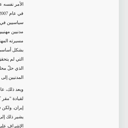
الأمر نفسه عل
في عام 2007
سياسيين في 
مدنيين
مهنيين
مسيرته المه
بشكل أساسي ع
الذي حلّ مح
المدنيين إلى
وبعد ذلك، عاد
لقيادة "مقر ك
إيران.
ولكن ف
يشير ذلك إلى
الإشراف على أ