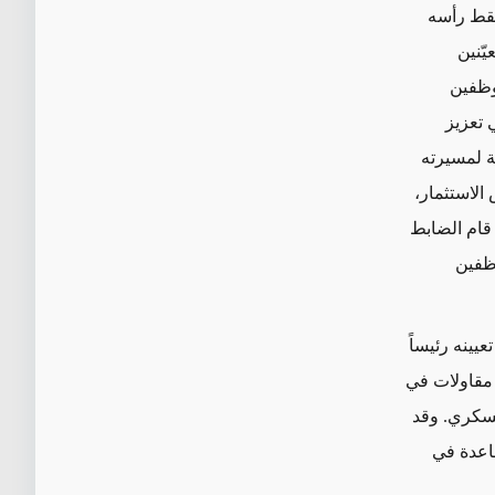
ط رأسه
يّنين
وظفين
تعزيز
ة لمسيرته
الاستثمار
،
م يتحقق أي منها. وعندما أقال الرئيس حسن روحاني فلاح زاده في عام 2013، قام الضابط
ظفين
عيينه رئيساً
ة مقاولات في
عسكري.
وقد
ساعدة في