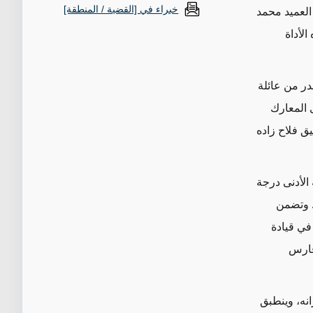
خبراء في [القضية / المنطقة]
19 نيسان/أبريل بتعيين العميد محمد
الأداة
 وينحدر من عائلة
 المعارك
 فلاح زاده
الأدنى درجة
. وتضمن
في قيادة
المهدي 33") وفارس
نه، وينطبق