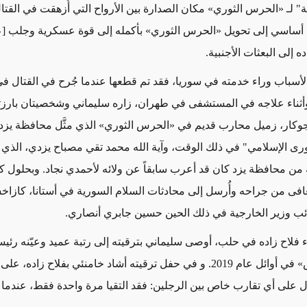
ة" لـ «الحرس الثوري» مكان الصدارة بين الأرواح التي أُزهقت في القتال
ل أساسي إلى تحويل «الحرس الثوري» بأكمله إلى قوة عسكرية وجلب [
ه إلى البعثات الأجنبية.
لأسباب وراء خدمته في سوريا، فقد تم قطعها عندما جُرح في القتال في
ريل 2016. وأثناء علاجه في المستشفى في طهران، زاره سليماني وشخصيتان بارز
وكار، زميل محارب قديم في
«
الحرس الثوري
»
الذي مثَّل محافظة يزد
ى الإسلامي" في ذلك الوقت، وآية الله محمد تقي مصباح يزدي، الذي
 من محافظة يزد كان قد أعرب سابقاً عن ولائه لأحمدي نجاد. وبحلول كان
ر 2017، تعافى من جراحه وأُرسل إلى محادثات السلام السورية في أستانا، كازا
ب وزير الخارجية في ذلك الحين حسين جابري أنصاري.
اء فلاح زاده في حلب، أوصى سليماني بترقيته إلى رتبة عميد وعيّنه رئيسا
»
في أوائل عام 2019. و في حفل ترقيته أشاد خامنئي بفلاح زاده، 
ل على أي تقارب خاص بين الرجلين: فقد التقيا مرة واحدة فقط، عندما 