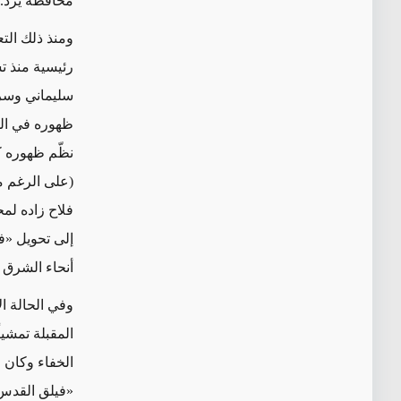
محافظة يزد.
ومنذ ذلك التع
رئيسية منذ تشري
سليماني وسرد
ظهوره في ال
نظّم ظهوره ك
(على الرغم من أ
فلاح زاده
لمح
إلى تحويل «
ف
أنحاء الشرق 
وفي الحالة ا
المقبلة تمشيا
الخفاء وكان ق
«
فيلق القدس