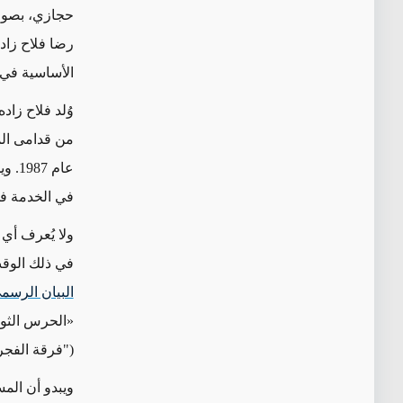
رضا فلاح زاده
الأساسية في 
وُلد فلاح زاده
من قدامى الم
عام 1987. ويخدم حالياً قريب آخر له، بإسم أصغر، في
في الخدمة 
ولا يُعرف أي 
في ذلك الوقت
البيان الرسم
«
الحرس الثو
("فرقة الفجر 19") ويزد، لكن لا توجد معلومات متاحة بشأن أدائه في تلك ا
ويبدو أن المس