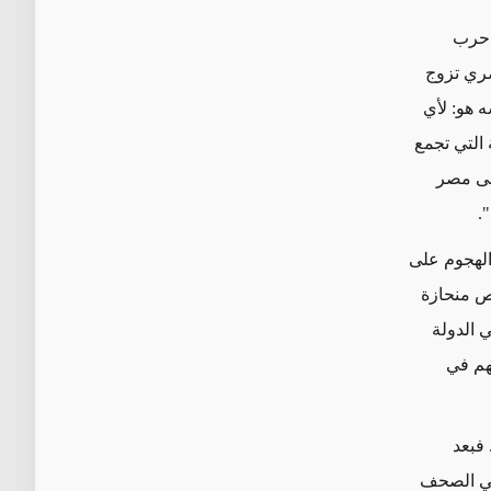
ي حرب
صري تزوج
ه هو: لأي
 التي تجمع
إلى مصر
".
الهجوم على
ص منحازة
 الدولة
هم في
 فبعد
في الصحف