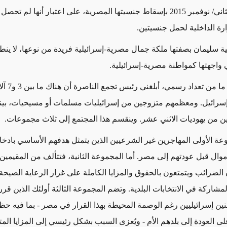
من تشرين الثاني/ نوفمبر 2015 بإسقاط جنسيتها المصرية، على اعتبار أنها لم 
ارة الداخلية لحمل جنسيتين
.
 سليمان بصفتها ملكة جمال مصرية-إسرائيلية فريدة من نوعها، لا ين
 واجهتها كمواطنة مصرية-إسرائيلية
.
وفي حين أنه ما 
رائيل. ومعظمهم متزوجين من إسرائيليات مسلمات أو مسيحيات، بينما 
ن من يهوديات الاثني عشر. وينقسم هذا المجتمع إلى ثلاث مجموعات
.
ة الأولى المهاجرين غير الشرعيين الذين يتمثل هدفهم الأساسي بادخار
وال قبل عودتهم إلى مصر. أما المجموعة الثانية، فتتألف من المقيمين 
 الضرائب ويتمتعون بالحقوق والمزايا الكاملة على غرار الرعاية الصيح
مشاركة في الانتخابات البلدية. وتضم المجموعة الثالثة أولئك الذين قرر
ين إسرائيليين رغم الوصمة المحيطة بهذا القرار في مصر - بما فيه ح
ى العودة إلى بلدهم الأم - ويُعزى السبب بشكل رئيسي إلى المزايا الم