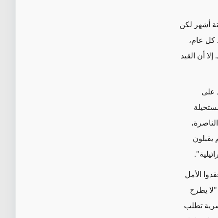
تة أشهر لكن
 كل عام،
لا أن القيد
 على
ستحيلة
لناصرة،
 يقبلون
ئيلية
".
قدوا الأمل
"لا يطرح
صرية تطلب