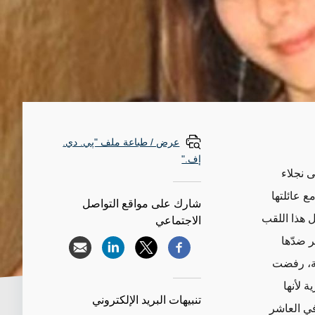
عرض / طباعة ملف "پي. دي.
إف."
ن بالنسبة إلى نجلاء
 عائلتها
شارك على مواقع التواصل
 هذا اللقب
الاجتماعي
 ضدّها
ية، رفضت
 لأنها
تنبيهات البريد الإلكتروني
ي العاشر