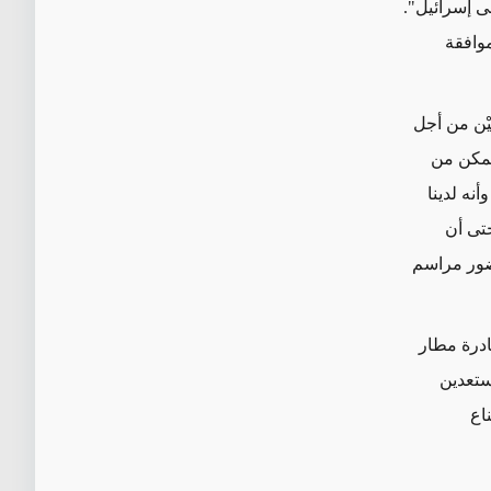
ى إسرائيل".
وافقة
يْن من أجل
تمكن من
أنه لدينا
حتى أن
ضور مراسم
ادرة مطار
ستعدين
اع