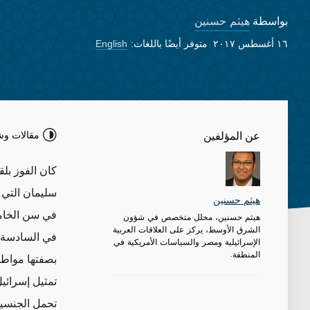
هيثم حسنين
بواسطة
١٦ أغسطس ٢٠١٧
متوفر أيضًا باللغات:
English
مقالات وش
عن المؤلفين
سليمان التي 
هيثم حسنين
في سن الخام
هيثم حسنين، محلل متخصص في شؤون
الشرق الأوسط، يركز على العلاقات العربية
في السادسة ع
الإسرائيلية ومصر والسياسات الأمريكية في
المنطقة.
بصفتها مواطن
تمثيل إسرائي
تحمل الجنسية 