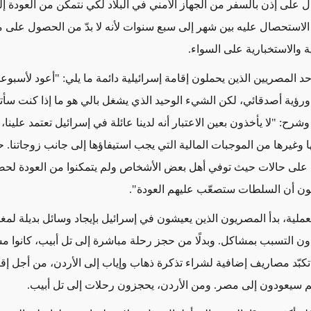
ل على إذن بالسفر من الجهاز الأمني في البلاد لكي نتمكن من العودة إل
لاستحصال عليه بين شهر إلى سبع سنوات لأنه لا بدّ من الحصول على م
ية والاستخبارية على السواء
.
د المصريين الذين يحملون إقامة إسرائيلية دائمة ما يلي: "أعود لأسبوع
 ورؤية أصدقائي، لكن الشيء الوحيد الذي يشغل بالي هو ما إذا كنت سأ
وشرح: "لا يأخذون بعين الاعتبار أنه لدينا عائلة في إسرائيل تعتمد علينا، و
وغيرها من الموجبات المالية التي يجب استيفاؤها إلى جانب زوجاتنا. 
 على حالات حيث توفي أهل بعض الأشخاص ولم يتمكنوا من العودة لح
مون أن السلطات ستصعّب عليهم العودة
".
عملية، بدأ المصريون الذين يعيشون في إسرائيل بإيجاد وسائل بديلة لمغ
ون التسبب بمشاكل. وبدلًا من حجز رحلة مباشرة إلى تل أبيب، كانوا م
بّد مصاريف إضافية لشراء تذكرة ذهاب وإياب إلى الأردن، من أجل إقن
 سيعودون إلى مصر. ومن الأردن، يحجزون رحلات إلى تل أبيب
.