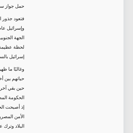
حمل جواز سف
فتعود جذور ا
الجهة الجنوب
لحظة عظيمة ل
إسرائيل بالسف
وغالبًا ما 
حياتهم بين أ
حين بقي آخر
الحكومة المص
إذ أصبحت ال
الأمن المصري
البلاد وترك 