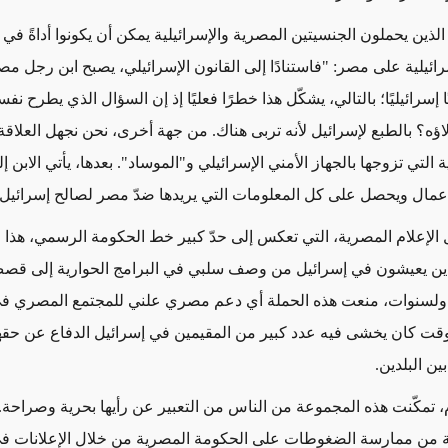
إن الذين يحملون الجنسيتين المصرية والإسرائيلية يمكن أن يكونوا أداةً ف
رائيلية على مصر: "فاستنادًا إلى القانون الإسرائيلي، يصبح ابن رجل م
ا إسرائيليًا؛ بالتالي، يشكّل هذا خطرًا فعليًا إذ إن السؤال الذي يطرح نفس
اؤه؟ بالطبع لإسرائيل لأنه تربى هناك. من جهة أخرى، نحن نجهل العلاقة
ية التي تزوجها بالجهاز الأمني الإسرائيلي و"الموساد". بعدها، يأتي الابن 
مال ويحصل على كل المعلومات التي يريدها ضدّ مصر لصالح إسرائيل
الإعلام المصرية، التي تعكس إلى حدّ كبير خط الحكومة الرسمي، هذا 
ذين يعيشون في إسرائيل من وصف سلبي في البرامج الحوارية إلى قص
لسنوات، منعت هذه الحملة أي دعم مصري علني للمجتمع المصري في
وقت كان يخشى فيه عدد كبير من المقيمين في إسرائيل الدفاع عن حق
بين البلدين
.
م، تمكّنت هذه المجموعة من الناس من التعبير عن رأيها بحرية وصراحة.
 من ممارسة الضغوطات على الحكومة المصرية من خلال الإعلانات 