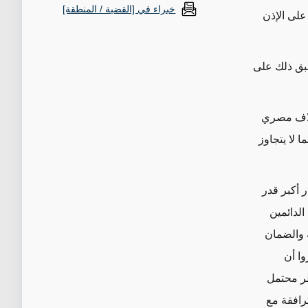
خبراء في [القضية / المنطقة]
تحصل على الإذن
طبق ذلك على
من تعداد رسمي، أبلغني رئيس تجمع الناصرة أن هناك ما بين 3 و7 آلاف مصري
لا يتجاوز
 أكبر قدر
الدائمين
ة والضمان
وا أن
ظر محتمل
ترافقة مع