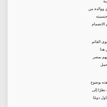
ية
ي ووالدة من
محاكم جنسيته
 الانضمام
وى القائم
س هذا
طهم بمصر
حمل
هذه بوضوح
نظرًا إلى
اول دومًا