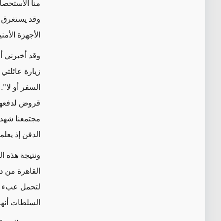
منا الاستحصا
وقد يستغرق ا
الأجهزة الأمن
وقد أخبرني أح
زيارة عائلتي
السفر أو لا". 
قروض لدفعها 
مجتمعنا شهد
الدفن إذ يعل
ونتيجة هذه ال
القاهرة من د
لتحمل عبء تك
السلطات أنهم