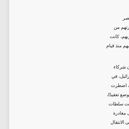
مصر
جارتهم من
بهم، كانت
م منذ قيام
ن شركاء
ائيل، في
ر، اضطرت
ضع تعقيدًا،
قفت سلطات
ى مغادرة
 الانتقال