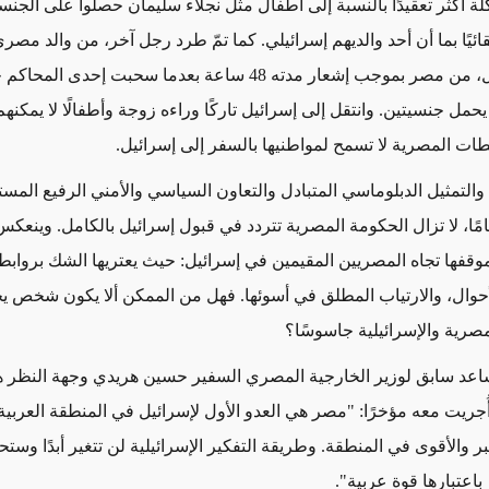
ة أكثر تعقيدًا بالنسبة إلى أطفال مثل نجلاء سليمان حصلوا على الجنس
لقائيًا بما أن أحد والديهم إسرائيلي. كما تمّ طرد رجل آخر، من والد مصر
عرب إسرائيل، من مصر بموجب إشعار مدته 48 ساعة بعدما سحبت إحدى ال
يحمل جنسيتين. وانتقل إلى إسرائيل تاركًا وراءه زوجة وأطفالًا لا يمكنهم
لطات المصرية لا تسمح لمواطنيها بالسفر إلى إسرائيل
.
والتمثيل الدبلوماسي المتبادل والتعاون السياسي والأمني الرفيع المست
 نحو 40 عامًا، لا تزال الحكومة المصرية تتردد في قبول إسرائيل بالكامل. وينعك
قفها تجاه المصريين المقيمين في إسرائيل: حيث يعتريها الشك برواب
وال، والارتياب المطلق في أسوئها. فهل من الممكن ألا يكون شخص ي
لمصرية والإسرائيلية جاسوسًا؟
عد سابق لوزير الخارجية المصري السفير حسين هريدي وجهة النظر 
ُجريت معه مؤخرًا: "مصر هي العدو الأول لإسرائيل في المنطقة العربية 
أكبر والأقوى في المنطقة. وطريقة التفكير الإسرائيلية لن تتغير أبدًا وستح
عتبارها قوة عربية
".