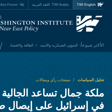
Skip to main content
TWI English
TWI Arabic:
اللغة العربية
ikra Forum
Homepage
/
الأكثر شيوعاً:
الشؤون العسكرية والأمنية
الطاقة والاقتصاد
تحليل السياسات
صفحات رأي ومقالات
ملكة جمال تساعد الجالية 
في إسرائيل على إيصال صو