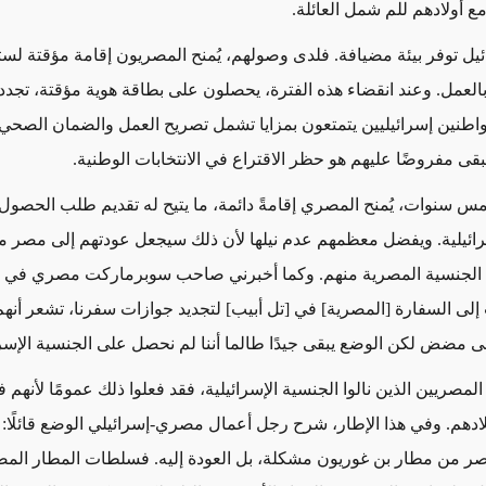
ع أولادهم للم شمل العائلة
.
ائيل توفر بيئة مضيافة. فلدى وصولهم، يُمنح المصريون إقامة مؤقتة لس
 بالعمل. وعند انقضاء هذه الفترة، يحصلون على بطاقة هوية مؤقتة، تجدد
واطنين إسرائيليين يتمتعون بمزايا تشمل تصريح العمل والضمان الصحي. إ
بقى مفروضًا عليهم هو حظر الاقتراع في الانتخابات الوطنية
.
س سنوات، يُمنح المصري إقامةً دائمة، ما يتيح له تقديم طلب الحصول
رائيلية. ويفضل معظمهم عدم نيلها لأن ذلك سيجعل عودتهم إلى مصر م
 الجنسية المصرية منهم. وكما أخبرني صاحب سوبرماركت مصري في ا
إلى السفارة [المصرية] في [تل أبيب] لتجديد جوازات سفرنا، تشعر أنهم
لى مضض لكن الوضع يبقى جيدًا طالما أننا لم نحصل على الجنسية الإسرا
المصريين الذين نالوا الجنسية الإسرائيلية، فقد فعلوا ذلك عمومًا لأنهم ف
بلادهم. وفي هذا الإطار، شرح رجل أعمال مصري-إسرائيلي الوضع قائلًا: 
ر من مطار بن غوريون مشكلة، بل العودة إليه. فسلطات المطار الم