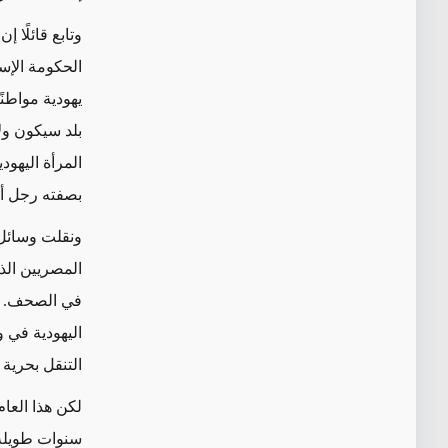
وتابع قائلًا 
الحكومة الإس
يهودية مواطنً
بلد سيكون ول
المرأة اليهود
بصفته رجل أع
ونقلت وسائل 
المصريين ال
في الصحف. و
اليهودية في 
التنقل بحرية 
لكن هذا العا
سنوات طويلة