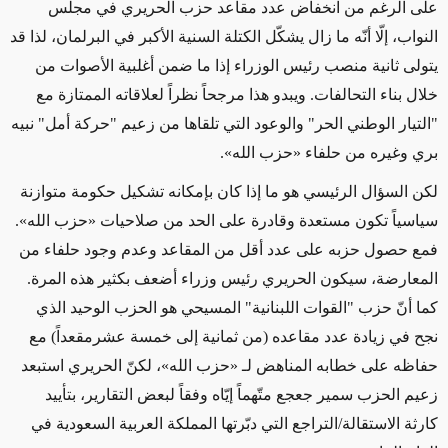
على الرغم من انخفاض عدد مقاعد حزب الحريري في مجلس
النواب، إلّا أنّه ما زال يشكّل الكتلة السنية الأكبر في البرلمان، لذا قد
يتولى ثانية منصب رئيس الوزراء إذا ما ضمن أغلبية الأصوات من
خلال بناء التحالفات. ويبدو هذا مرجحاً نظراً لعلاقاته الممتازة مع
"التيار الوطني الحر" والوعود التي تلقاها من زعيم "حركة أمل" نبيه
بري وغيره من حلفاء «حزب الله»
.
لكن السؤال الرئيسي هو ما إذا كان بإمكانه تشكيل حكومة متوازنة
سياسياً تكون مستعدة وقادرة على الحد من صلاحيات «حزب الله».
فمع حصول حزبه على عدد أقل من المقاعد وعدم وجود حلفاء من
المعارضة، سيكون الحريري رئيس وزراء أضعف بكثير هذه المرة.
كما أنّ حزب "القوات اللبنانية" المسيحي هو الحزب الوحيد الذي
نجح في زيادة عدد مقاعده (من ثمانية إلى خمسة عشرمقعداً) مع
حفاظه على خطابه المناهض لـ «حزب الله»، لكنّ الحريري استبعد
زعيم الحزب سمير جعجع متّهماً إيّاه وفقاً لبعض التقارير، بتأييد
كارثة الاستقالة/التراجع التي دبّرتها المملكة العربية السعودية في