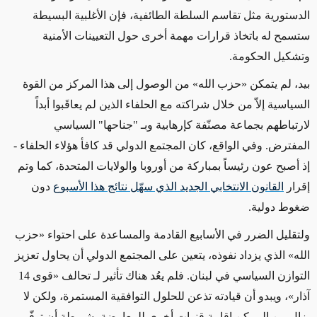
الدستورية مثل تقاسم السلطة الطائفية، فإن الأغلبية البسيطة
ستسمح له باتخاذ قرارات مهمة أخرى حول التعيينات الأمنية
وتشكيل الحكومة.
بيد، لم يتمكن «حزب الله» من الوصول إلى هذا المركز من القوة
السياسية إلاّ من خلال شراكته مع الحلفاء الذين لم يعاقَبوا أبداً
لارتباطهم بجماعة مصنّفة كإرهابية وبـ "جناحها" السياسي
المفترض. وفي الواقع، كان المجتمع الدولي قد كافأ هؤلاء الحلفاء -
إذ أصبح عون رئيساً بمباركة من أوروبا والولايات المتحدة، كما وتم
إقرار
القانون الانتخابي الجديد الذي سهّل نتائج هذا الأسبوع
دون
ضغوط دولية.
ولتقليل الضرر في الأسابيع القادمة والمساعدة على احتواء «حزب
الله» الذي يزداد نفوذه، يتعين على المجتمع الدولي أن يحاول تعزيز
التوازن السياسي في لبنان. فلم يعُد هناك تأثير لـ تحالف «قوى 14
آذار»، ويبدو أن قيادته تذعن للحلول التوافقية المستمرة، ولكن لا
يزال من الممكن إقامة قنوات أخرى للمعارضة، شريطة أن توفّر