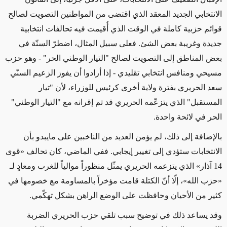
الانتخابي الجديد المعقد الذي اقتضى من المواطنين التصويت لصالح
قوائم حزبية كاملة في الوقت الذي أُقيمت فيه تحالفات انتخابية
جديدة وغريبة بعض الشئ. فعلى سبيل المثال، اضطرّ السنّة في
بعض المناطق إلى التصويت لصالح "التيار الوطني الحر" - وهو حزب
مسيحي ومنافس انتخابي تقليدي - إذا أرادوا أن يفوز الزعيم السنّي
سعد الحريري بفترة ولاية أخرى كرئيس للوزراء، لأن "تيار
المستقبل" الذي يتزعّمه الحريري قد تم إقرانه مع "التيار الوطني"
الحر في لائحة واحدة.
بالإضافة إلى ذلك، لم يؤمن العديد من الناخبين على مايبدو بأن
الانتخابات ستؤدي إلى تغيير إيجابي. ففي الماضي، كان تحالف «قوى
14 آذار» الذي يتزعمه الحريري يمثّل منظوراً موالياً للغرب ومعادٍ لـ
«حزب الله»، إلّا أنّ الكتلة قامت مؤخراً بالمساومة مع خصومها في
كثير من الأحيان وحافظت على الوضع الراهن بشكل تهكّمي.
وقد يساعد ذلك في توضيح سبب تلقي حزب الحريري الضربة