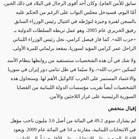
سابق للأمن العام]، وكان أحد أقوى الرجال في البلاد في ذلك الحين.
أمّا اليوم، فسيدخل مجلس النواب على الرغم من الحكم عليه
بالسجن لفترة وجيزة لتورّطه في اغتيال رئيس الوزراء السابق
رفيق الحريري عام 2005، وهو عمل تربطه السلطات الدولية بـ
«حزب الله». كما فاز فيصل كرامي، نجل رئيس الوزراء اللبناني
الراحل عمر كرامي المؤيد لسوريا، بمقعد برلماني للمرة الأولى.
ولا شك في أن هذه الشخصيات ستستفيد من روابطها بنظام الأسد
لتمكين «حزب الله»، ولا سيّما في ظل تنامي دور إيران في سوريا
والاعتماد المستمر على الحزب كالوكيل الأهم لها. وستحاول هذه
الشخصيات أيضاً تقريب مؤسسات الدولة اللبنانية من القضايا
السورية الرئيسية على غرار اللاجئين والأمن
.
إقبال منخفض
لم يشارك سوى 49.2 في المائة من أصل 3.6 مليون ناخب مؤهل
في الانتخابات اللبنانية، مقارنة بـ 54 في المائة عام 2009. ويعود
الإقبال الضعيف على الانتخابات، على الأقل جزئياً، إلى القانون