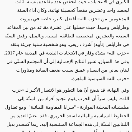
الكبرى في الانتخابات، حيث انخفض عدد مقاعده بنسبة الثلث
ليحصد واحد وعشرين مقعداً كحصيلة نهائية. وكان أداء السنة
المدعومين من «حزب الله» أفضل بكثير، خاصة في بيروت
وطرابلس وصيدا، حيث حصلوا على عشرة مقاعد من بين المقاعد
السبعة والعشرين المخصصة للطائفة السنية. وبالمثل، رفض السنّة
في طرابلس [تأييد] أشرف ريفي، وهو شخصية سنية جريئة ينتقد
«حزب الله» بشدّة وفاز في الانتخابات البلدية في المدينة عام 2017.
وفي هذا السياق، تشير النتائج الإجمالية إلى أن المجتمع السنّي في
لبنان يعاني من انقسام عميق بسبب ضعف القيادة ومناورات
«حزب الله» السياسية الماهرة
.
وفي النهاية، قد يتضح أنّ هذا التطور هو الانتصار الأكبر لـ «حزب
الله». وليس سراً أن الحزب يقوم بتجنيد أفراد من السنّة إلى
ميليشياته المحلية الموازية - "سرايا المقاومة اللبنانية". ومع تضاؤل
الحظوظ السياسية والمالية لسعد الحريري، فقد انضمّ العديد من
اللبنانيين السنّة إلى هذه الجماعة المنتنسبة إليه، ربما كمصدر بديل