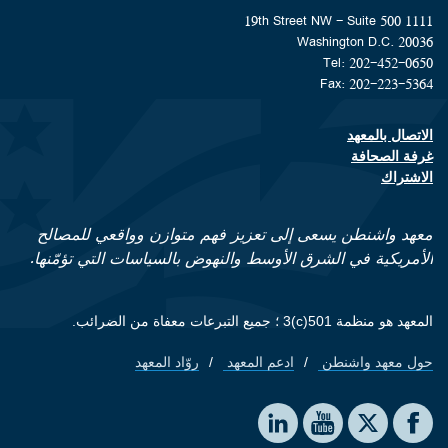
1111 19th Street NW - Suite 500
Washington D.C. 20036
Tel: 202-452-0650
Fax: 202-223-5364
الاتصال بالمعهد
Footer contact links
غرفة الصحافة
الاشتراك
معهد واشنطن يسعى إلى تعزيز فهم متوازن وواقعي للمصالح
الأمريكية في الشرق الأوسط والنهوض بالسياسات التي تؤمّنها.
المعهد هو منظمة 501(c)3 ؛ جميع التبرعات معفاة من الضرائب.
حول معهد واشنطن
ادعم المعهد
روّاد المعهد
Footer quick links
Social media
The Washington Institute on LinkedIn
The Washington Institute on YouTube
The Washington Institute on Facebook
The Washington Institute on X