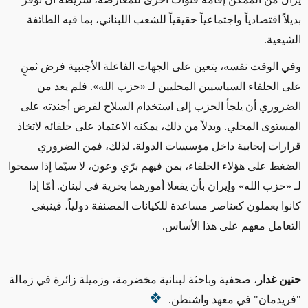
بديلاً اقتصادياً واجتماعياً حقيقياً للشعب اللبناني، بما فيه الطائفة
الشيعية
.
وفي الوقت نفسه، يتعين على الجهات الفاعلة الأجنبية فرض ثمنٍ
على الحلفاء السياسيين المحليين لـ «حزب الله». فلم يعد من
الضروري أن يلجأ الحزب إلى استخدام السلاح لفرض أجندته على
المستوى المحلي. وبدلاً من ذلك، يمكنه الاعتماد على حلفائه لاتخاذ
قرارات إيجابية داخل مؤسسات الدولة. لذلك، فمن الضروري
الضغط على هؤلاء الحلفاء، بمن فيهم برّي وعون، لا سيّما إذا سمحوا
لـ «حزب الله» وإيران بأن يفعلا أمورهما بحرية في لبنان. أمّا إذا
كانوا يعملون كعناصر مساعدة للكيانات المصنفة دولياً، فينبغي
التعامل معهم على هذا الأساس.
حنين غدار
، صحفية وباحثة لبنانية مخضرمة، وزميلة زائرة في زمالة
"فريدمان" في معهد واشنطن.