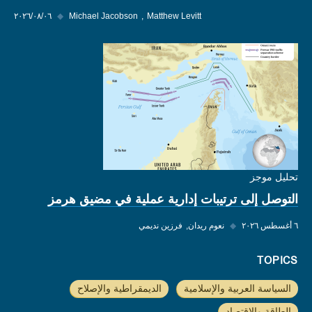
Matthew Levitt
Michael Jacobson
◆
٠٦‏/٠٨‏/٢٠٢٦
تحليل موجز
التوصل إلى ترتيبات إدارية عملية في مضيق هرمز
٦ أغسطس ٢٠٢٦
◆
نعوم ريدان
فرزين نديمي
TOPICS
السياسة العربية والإسلامية
الديمقراطية والإصلاح
الطاقة والاقتصاد