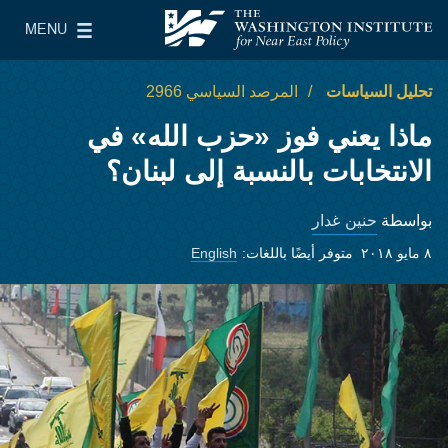
Skip to main content
MENU
معهد واشنطن لسياسات الشرق الأدنى
le Main Menu
تحليل السياسات
المرصد السياسي 2966
ماذا يعني فوز «حزب الله» في
الانتخابات بالنسبة إلى لبنان؟
حنين غدار
بواسطة
٨ مايو ٢٠١٨
متوفر أيضًا باللغات:
English