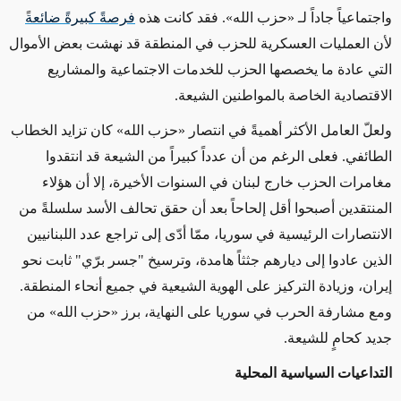
واجتماعياً جاداً لـ «حزب الله». فقد كانت هذه
فرصةً كبيرةً ضائعة
لأن العمليات العسكرية للحزب في المنطقة قد نهشت بعض الأموال
التي عادة ما يخصصها الحزب للخدمات الاجتماعية والمشاريع
الاقتصادية الخاصة بالمواطنين الشيعة.
ولعلّ العامل الأكثر أهميةً في انتصار «حزب الله» كان تزايد الخطاب
الطائفي. فعلى الرغم من أن عدداً كبيراً من الشيعة قد انتقدوا
مغامرات الحزب خارج لبنان في السنوات الأخيرة، إلا أن هؤلاء
المنتقدين أصبحوا أقل إلحاحاً بعد أن حقق تحالف الأسد سلسلةً من
الانتصارات الرئيسية في سوريا، ممّا أدّى إلى تراجع عدد اللبنانيين
الذين عادوا إلى ديارهم جثثاً هامدة، وترسيخ "جسر برّي" ثابت نحو
إيران، وزيادة التركيز على الهوية الشيعية في جميع أنحاء المنطقة.
ومع مشارفة الحرب في سوريا على النهاية، برز «حزب الله» من
جديد كحامٍ للشيعة.
التداعيات السياسية المحلية