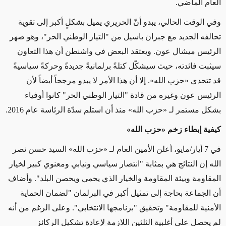
العام الماضي
.
وفي الوقت الحالي، يبدو أنّ الحريري يميل بشكلٍ أكبر إلى تقوية
تحالفه الجديد مع جبران باسيل من "التيار الوطني الحر"، وهو صهر
الرئيس ميشال عون. ويعتقد البعض في واشنطن أن هذا التعاون
سيثبت فائدته، حيث سيشكّل كتلةً برلمانيةً جديدةً وحركةً سياسيةً
قد تتحدى «حزب الله». إلا أن هذا الأمر لا يبدو مرجحاً أيضاً لأن
الرئيس عون وغيره من قادة "التيار الوطني الحر" كانوا أوفياء
بشكل مستمر لـ «حزب الله» منذ أن استلم سدّة الرئاسة عام 2016.
كيفية إبطاء زخم «حزب الله»
في 7 أيار/مايو، أعلن الأمين العام لـ «حزب الله» السيد حسن نصر
الله إن النتائج هي بمثابة "انتصار سياسي ونيابي ومعنوي كبير لخيار
المقاومة وبيئة المقاومة والخيار الذي يحمي ويحصن البلد". وأضاف
أن الجماعة بحاجة إلى تمثيل أكبر في البرلمان "لضمان الحماية
الأمنية للمقاومة" وتحقيق "برنامجها الانتخابي". وعلى الرغم من أنه
لم يحصل على أغلبية الثلثين اللازمة لإعادة تشكيل الركائز