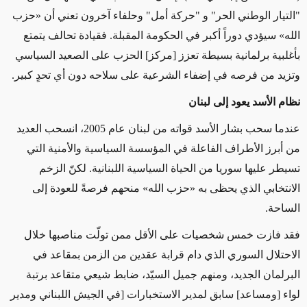
"التيار الوطني الحر" و "حركة أمل" وحلفاء آخرون تعني أن «حزب
الله» سيؤدي دوراً أكبر في الحكومة المقبلة. فقيادة تحالف يتمتع
بأغلبية برلمانية بسيطة تعزز [مركز] الحزب على الصعيد السياسي
وتزيد من فرصه في إضفاء الشرعية على سلاحه دون أي تحدٍ كبير.
نظام الأسد يعود إلى لبنان
عندما سحب بشار الأسد قواته من لبنان عام 2005، انسحب العديد
من أبرز الأطراف الفاعلة في المؤسسة السياسية والأمنية التي
تسيطر عليها سوريا من الحياة السياسية اللبنانية. لكنّ الزخم
الانتخابي الذي يحظى به «حزب الله» منحهم فرصةً للعودة إلى
الساحة.
فقد فازت خمس شخصيات على الأقل ممن تولّت مناصبها خلال
الاحتلال السوري الذي دام قرابة عقدين من الزمن بمقاعد في
البرلمان الجديد، ومنهم جميل السيّد، ضابط شيعي متقاعد برتبة
لواء [ومساعد] سابق لمدير الاستخبارات [في الجيش اللبناني ومدير