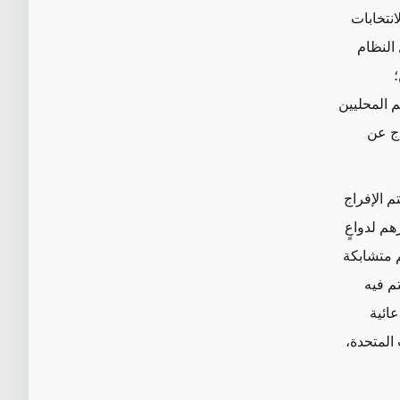
نتخابات
 النظام
؛
م المحليين
اج عن
تم الإفراج
هم لدواعٍ
م متشابكة
م فيه
عائية
 المتحدة،