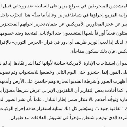
المتشددين المنخرطين في صراعٍ مرير على السلطة ضد روحاني قبيل الا
يرانية المزمع إجراؤها في شباط/فبراير. وغالباً ما يقدَّم هذا التحزّب داخل
سير عن عجز المحاورين الأمريكيين عن ضمان تحرير اخوانهم المحتجزين
ثلون فعلياً أوراقاً يلعبها المتشددون ضد الولايات المتحدة وضد خصومه
ء. لذلك إذا لعب الوزير ظريف أي دور في قرار «الحرس الثوري» بالإفر
ريكيين، فإن ذلك سيكون مفاجأة.
و أن استنتاجات الإدارة الأمريكية سابقة لأوانها كما أشار نقّادها. إذ لم ي
لى الفور، إنما احتجزوا حتى اليوم التالي وخضعوا للاستجواب وتم تصوير
 أظهرت الصور وأشرطة الفيديو البحارة وهم جاثمين على الأرض وأيديه
كما أفادت بعض التقارير أن التلفزيون الإيراني عرض شريطاً مصوّراً يت
رة وتوجُّه أحدهم بالاعتذار ضمن إطار التبادل، علماً بأن نشر الصور الد
 "اتفاقية جنيف". وسيُعتبر كل ذلك بمثابة استفزاز هدفه إحراج الولايات
لتردد الذي تبديه واشنطن مؤخراً في تشويش العلاقات مع طهران.