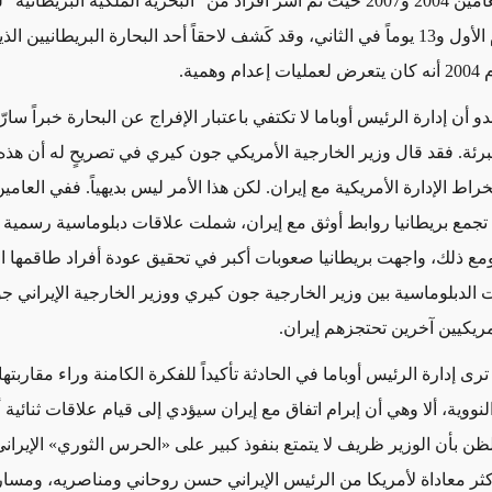
وقعت في العامين 2004 و2007 حيث تم أسر أفراد من "البحرية الملكية البريطانية
أيام في العام الأول و13 يوماً في الثاني، وقد كَشف لاحقاً أحد البحارة البريطانيي
وهمية.
و أن إدارة الرئيس أوباما لا تكتفي باعتبار الإفراج عن البحارة خبراً سارّا
برئة. فقد قال وزير الخارجية الأمريكي جون كيري في تصريحٍ له أن هذه 
كانت تجمع بريطانيا روابط أوثق مع إيران، شملت علاقات دبلوماسية رسمية 
ع ذلك، واجهت بريطانيا صعوبات أكبر في تحقيق عودة أفراد طاقمها ا
 الدبلوماسية بين وزير الخارجية جون كيري ووزير الخارجية الإيراني 
مريكيين آخرين تحتجزهم إيران.
رى إدارة الرئيس أوباما في الحادثة تأكيداً للفكرة الكامنة وراء مقاربتها
لنووية، ألا وهي أن إبرام اتفاق مع إيران سيؤدي إلى قيام علاقات ثنائية أك
ظن بأن الوزير ظريف لا يتمتع بنفوذ كبير على «الحرس الثوري» الإيراني
 أكثر معاداة لأمريكا من الرئيس الإيراني حسن روحاني ومناصريه، ومسار