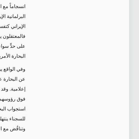
انسجاماً مع 
البرلمانية الإ
الإيراني كتف
فالمعتقلون يم
على حدٍّ سوا
البحارة الأم
وفي الواقع يبد
عن البحارة ع
إعلامية. وقد
فوق رؤوسهم. 
استجواب البحا
للسجناء ينتهك
وتناقُض مع ا