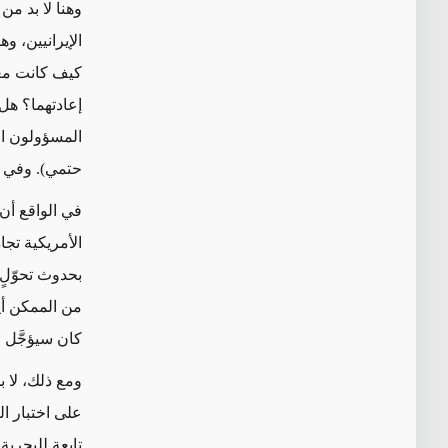
وهنا لا بد من
الإيرانيين، و
كيف كانت معا
إعادتهما؟ هل
المسؤولون ال
حتمي). وفي ال
في الواقع أن
الأمريكية تجا
بحدوث تحوّلٍ 
من الممكن أيض
كان سيؤجَّل ح
ومع ذلك، لا ب
على اختبار ا
تابعة للبحرية