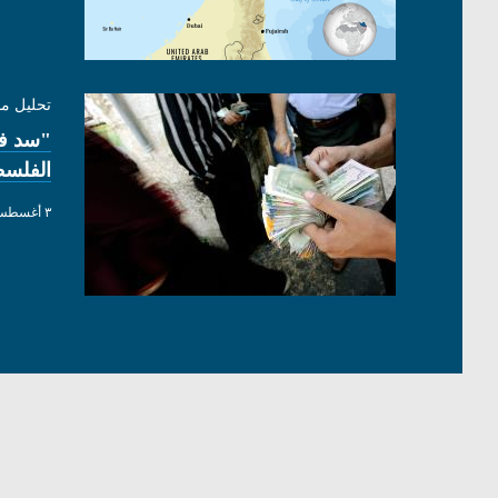
تحليل م
"سد فج
الفلسط
٣ أغسطس ٢٠٢٦