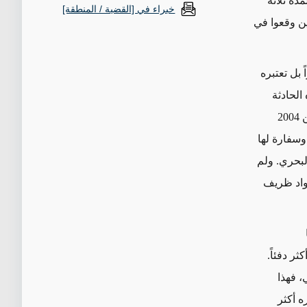
" لمدة ثلاثة
خبراء في [القضية / المنطقة]
ن الذين وقعوا في
ً بل تعتبره
الحادثة
أثبتت قيمة انخراط الإدارة الأمريكية مع إيران. لكن هذا الأمر ليس بديهياً. ففي العامين 2004
وسفارة لها
لبحري. ولم
جواد ظريف
ثر دفئاً.
، فهذا
ه أكثر