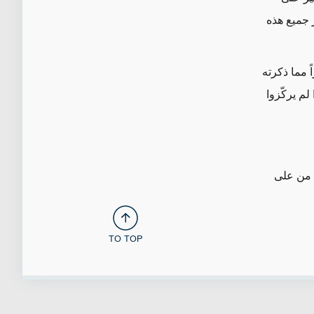
 جميع هذه
ً مما ذكرته
لم يركّزوا
 من على
TO TOP