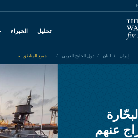
F
Main navigation
تحليل
الخبراء
ح
إيران
لبنان
دول الخليج العربي
جميع المناطق
Toggle List of
حّارة
راج عنهم