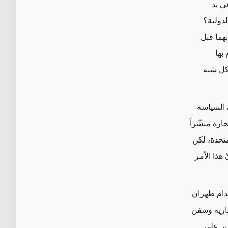
ي يد
لدولية؟
هما قبل
بها
شكل شبه
 السياسة
ارة مبشّراً
متحدة، لكن
 هذا الأمر
قدام طهران
جارية وسفن
خير على