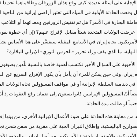
 الإجابة على أسئلة عديدة: كيف وقع هذان الزورقان وطاقماهما تحديداً ف
هل وقعت الحادثة الأولية في المياه التي تعتبر أراضي إيرانية من الناحية ا
ملة البحارة في الأسر؟ هل تم تفتيش الزورقين ومعداتهما أو التلاعب ب
 عرضت الولايات المتحدة شيئاً مقابل الإفراج عنهم؟ (إن أي خطوة يقوم 
أمريكيون تجاه إيران في الأسابيع المقبلة ستفسَّر على هذا الأساس ب
نهاية، ما الذي يقف وراء تحرير «الحرس الثوري» الإيراني للبحّارة؟
 الأجوبة على السؤال الأخير تكتسب أهمية خاصة بالنسبة للّذين يصيغون
ه إيران. وفي حين يمكن للمرء أن يأمل بأن يكون الإفراج السريع عن البح
في دينامية السلطة الإيرانية أو في مواقف المسؤولين تجاه الولايات ال
اً أنّ المسؤولين الإيرانيين كانوا يسعون إلى ضمان رفع العقوبات إذ أنّ
تماً لو طالت مدة الحادثة.
د من معاينة هذه الحادثة على ضوء الأعمال الإيرانية الأخرى، من بينها إ
لصواريخ الباليستية، وإطلاق النيران الحية على مقربة من سفن شحن ت
 الأمريكية، والاستمرار باحتجاز الأمريكيين من أصل إيراني، والهجوم الأ