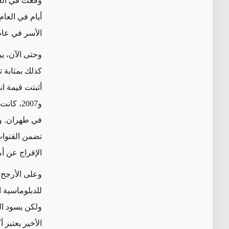
الأسر في عام 2004 أنه كان يتعرض لعمليات إعدام 
وحتى الآن، يبد
كذلك بمثابة ت
و2007، 
في طهران. وم
تضمن القنوات
الإفراج عن أ
وعلى الأرجح ت
للدبلوماسية ا
ولكن يسود ال
الأخير يعتبر