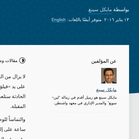
مايكل سينغ
بواسطة
١٣ يناير ٢٠١٦
متوفر أيضًا باللغات:
English
مقالات وش
عن المؤلفين
لا يزال من ا
على يد «فيلق
مايكل سينغ
الحادثة ستلعب
مايكل سينغ هو زميل أقدم في زمالة “لين-
سويغ” والمدير الإداري في معهد واشنطن.
المقبلة.
ساعة على إلق