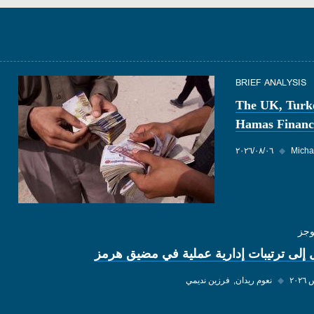
BRIEF ANALYSIS
The UK, Turk
Hamas Financ
Micha
◆
٠٦‏/٠٨‏/٢٠٢٦
وجز
 إلى ترتيبات إدارية عملية في مضيق هرمز
◆
نعوم ريدان
فرزين نديمي