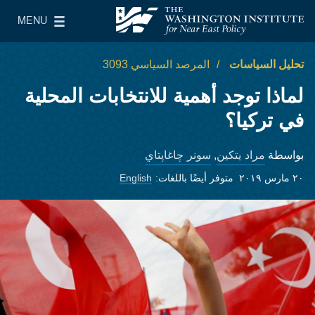
Skip to main content
MENU
معهد واشنطن لسياسات الشرق الأدنى
le Main Menu
تحليل السياسات
المرصد السياسي 3093
لماذا توجد أهمية للانتخابات المحلية
في تركيا؟
مراد يتكين
سونر چاغاپتاي
بواسطة
,
٢٠ مارس ٢٠١٩
متوفر أيضًا باللغات:
English