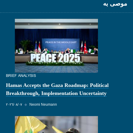
موصى به
BRIEF ANALYSIS
Hamas Accepts the Gaza Roadmap: Political
Breakthrough, Implementation Uncertainty
Neomi Neumann
◆
٠٧‏/٠٨‏/٢٠٢٦