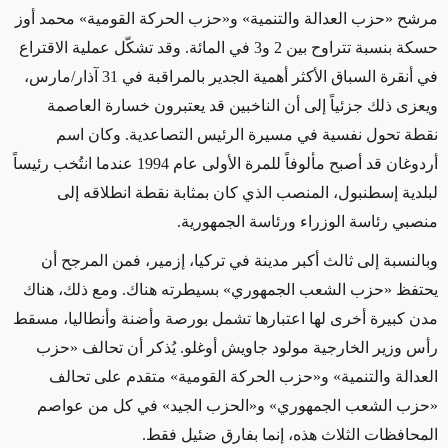
مرشح «حزب العدالة والتنمية» و«حزب الحركة القومية» محمد أوز
حسكة بنسبة تتراوح بين 2 و3 في المائة. وقد تشكّل عملية الاقتراع
في أنقرة السباق الأكثر أهمية الجدير بالمراقبة في 31 آذار/مارس،
ويعزى ذلك جزئياً إلى أن الناخبين قد يعتبرون خسارة العاصمة
نقطة تحول نفسية في مسيرة الرئيس التصاعدية. وكان اسم
أردوغان قد أصبح مألوفاً للمرة الأولى عام 1994 عندما انتُخب رئيساً
لبلدية إسطنبول، المنصب الذي كان بمثابة نقطة انطلاقه إلى
منصبي رئاسة الوزراء ورئاسة الجمهورية.
وبالنسبة إلى ثالث أكبر مدينة في تركيا، إزمير، فمن المرجح أن
يحتفظ «حزب الشعب الجمهوري» بسيطرته هناك. ومع ذلك، هناك
مدن كبيرة أخرى لها اعتبارها تشمل بورصة وأضنة وأنطاليا، مسقط
رأس وزير الخارجية مولود جاويش أوغلو. يُذكر أن تحالف «حزب
العدالة والتنمية» و«حزب الحركة القومية» متقدم على تحالف
«حزب الشعب الجمهوري» و«الحزب الجيد» في كل من عواصم
المحافظات الثلاث هذه، إنما بفارق ضئيل فقط.