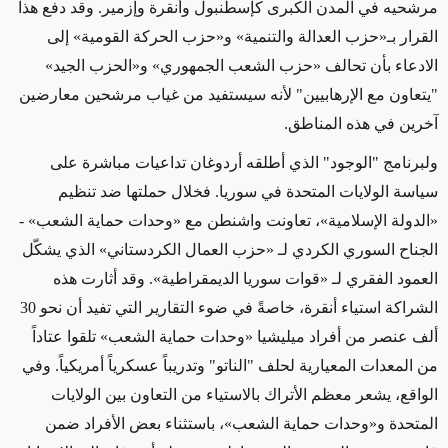
مرشحيه في المدن الكبرى كإسطنبول وأنقرة وإزمير. وقد دفع هذا
القرار بـ«حزب العدالة والتنمية» و«حزب الحركة القومية» إلى
الادعاء بأن تحالف «حزب الشعب الجمهوري» و«الحزب الجيد»
"يتعاون مع الإرهابيين" لأنه سيستفيد من غياب مرشحين معارضين
آخرين في هذه المناطق.
ولبرنامج "الوجود" الذي أطلقه أردوغان تداعيات مباشرة على
سياسة الولايات المتحدة في سوريا. فخلال حملتها ضد تنظيم
«الدولة الإسلامية»، تعاونت واشنطن مع «وحدات حماية الشعب» -
الجناح السوري الكردي لـ «حزب العمال الكردستاني» الذي يشكّل
العمود الفقري لـ «قوات سوريا الديمقراطية». وقد أثارت هذه
الشراكة استياء أنقرة، خاصةً في ضوء التقارير التي تفيد أن نحو 30
ألف عنصر من أفراد ميليشيا «وحدات حماية الشعب» تلقوا عتاداً
من المعدات المعيارية لحلف "الناتو" وتدريباً عسكرياً أمريكياً. وفي
الواقع، يشعر معظم الأتراك بالاستياء من التعاون بين الولايات
المتحدة و«وحدات حماية الشعب»، باستثناء بعض الأفراد ضمن