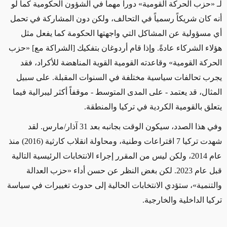
لـ «حزب الحركة القومية» دوراً مهماً في الشؤون الحكومية كما لو
أنه كان شريكاً رسمياً في التحالف، ولكن دون المشاركة في تحمل
أي مسؤولية عن المشاكل التي واجهتها الحكومة كما يفعل مثل
هؤلاء الشركاء عادةً. وإذا قام أردوغان بتفكيك [الشراكة مع] «حزب
الحركة القومية» وقاعدته القومية القوية المناهضة للأكراد، فقد
يجرب تحالفات سياسية مختلفة في السنوات المقبلة. على سبيل
المثال، قد يعتمد - على المدى المتوسط - موقفاً أكثر ليبرالية فيما
يتعلق بالقومية الكردية في تركيا والمنطقة.
وفي هذا الصدد، سيكون الوقت بجانبه بعد 31 آذار/مارس. لقد
شهدت تركيا 7 اقتراعات وطنية، ومحاولة انقلاب كارثية (2016) منذ
عام 2014، ولكن ليس من المقرر إجراء الانتخابات الرئيسية التالية
قبل عام 2023. لكن بغض النظر عن حسن أداء «حزب العدالة
والتنمية»، ستؤدي الانتخابات الحالية إلى حدوث تغييرات في سياسة
تركيا الداخلية والخارجية.