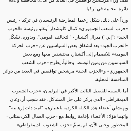
تقف وراء مرشحين توافقيين في العديد من الـ 81 محافظة و 992
دائرة انتخابية في تركيا.
ورداً على ذلك، شكل زعيما المعارضة الرئيسيان في تركيا - رئيس
«حزب الشعب الجمهوري» كمال كليتشدار أوغلو ورئيسة «الحزب
الجيد» ("إيي") ميرال أكشنار - "التحالف القومي". وبدوره، تَشَكّل
«الحزب الجيد» بعد انشقاق بعض السياسيين عن «حزب الحركة
القومية» للانضمام إلى أكشنار، محتشدين معها ومع بعض
السياسيين من يمين الوسط. وحالياً، يطرح «حزب الشعب
الجمهوري» و«الحزب الجيد» مرشحين توافقيين في العديد من دوائر
المنافسة المحلية.
أما بالنسبة للفصيل الثالث الأكبر في البرلمان، «حزب الشعوب
الديمقراطي» الذي يركز على حل المشاكل، فقد شجب أردوغان
وبهتشلي أعضاء هذه الكتلة الكردية باعتبارهم "امتدادات إرهابية"
واتهما هؤلاء الأعضاء بإقامة روابط مع «حزب العمال الكردستاني»
المحظور. وحتى الآن، لم يسمِّ «حزب الشعوب الديمقراطي»