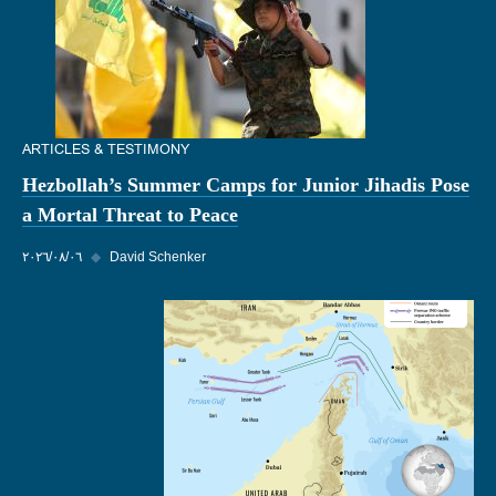
ARTICLES & TESTIMONY
Hezbollah’s Summer Camps for Junior Jihadis Pose
a Mortal Threat to Peace
David Schenker
◆
٠٦‏/٠٨‏/٢٠٢٦