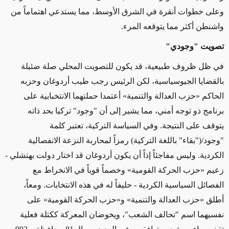
وعلى خطوات أنقرة في الشرق الأوسط، مما يستدعي اهتماماً من
واشنطن أكثر مما يتوقعه المرء.
تصويت "وجودي"
في ظل ظروف طبيعية، قد يكون للتصويت المحلي صلة ضئيلة
بالقضايا الجيوسياسية، لكن الرئيس رجب طيب أردوغان وحزبه
الحاكم «حزب العدالة والتنمية» أعتمدا حملتهما الانتخبابية على
برنامج ذو توجه أمني، مما يشير إلى أن "وجود" تركيا بحد ذاته
يتوقف على النتيجة. وفي السياسة التركية، تعتبر كلمة
"وجود/("بقاء" باللغة التركية) رمزاً لمحاربة النزعة الانفصالية
الكردية. وليس مفاجئاً إذاً أن يكون أردوغان قد اختار دولت بهتشلي -
زعيم «حزب الحركة القومية» وخصماً قوياً في الانخراط مع
الفصائل السياسية الكردية - حليفاً له في هذه الانتخابات. ومعاً،
أطلق «حزب العدالة والتنمية» و«حزب الحركة القومية» على
نفسيهما اسم "تحالف الشعب"، ويخوضان المعركة ككتلة فعلية