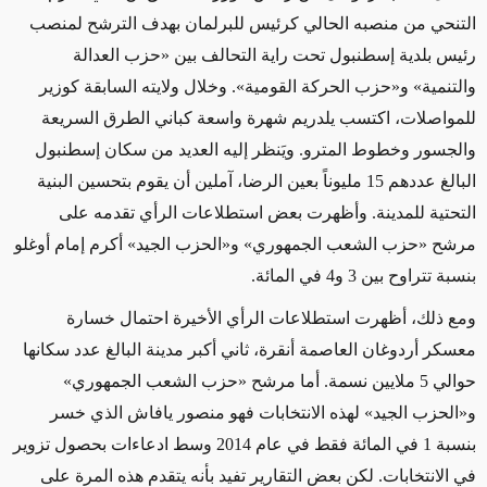
التنحي من منصبه الحالي كرئيس للبرلمان بهدف الترشح لمنصب
رئيس بلدية إسطنبول تحت راية التحالف بين «حزب العدالة
والتنمية» و«حزب الحركة القومية». وخلال ولايته السابقة كوزير
للمواصلات، اكتسب يلدريم شهرة واسعة كباني الطرق السريعة
والجسور وخطوط المترو. ويَنظر إليه العديد من سكان إسطنبول
البالغ عددهم 15 مليوناً بعين الرضا، آملين أن يقوم بتحسين البنية
التحتية للمدينة. وأظهرت بعض استطلاعات الرأي تقدمه على
مرشح «حزب الشعب الجمهوري» و«الحزب الجيد» أكرم إمام أوغلو
بنسبة تتراوح بين 3 و4 في المائة.
ومع ذلك، أظهرت استطلاعات الرأي الأخيرة احتمال خسارة
معسكر أردوغان العاصمة أنقرة، ثاني أكبر مدينة البالغ عدد سكانها
حوالي 5 ملايين نسمة. أما مرشح «حزب الشعب الجمهوري»
و«الحزب الجيد» لهذه الانتخابات فهو منصور يافاش الذي خسر
بنسبة 1 في المائة فقط في عام 2014 وسط ادعاءات بحصول تزوير
في الانتخابات. لكن بعض التقارير تفيد بأنه يتقدم هذه المرة على