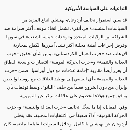
التداعيات على السياسة الأمريكية
قد يعني استمرار تحالف أردوغان- بهتشلي اتباع المزيد من
السياسات المتشددة في أنقرة، تشمل اتخاذ موقف أكثر صرامة ضد
الشراكة بين الولايات المتحدة و«وحدات حماية الشعب» في سوريا
وفرض إجراءات أمنية محلية أكثر تشدداً يبررها الكفاح لمحاربة
الإرهاب ضد «حزب العمال الكردستاني». ومن شأن تحقيق «حزب
العدالة والتنمية» و«حزب الحركة القومية» انتصارات واسعة النطاق
أن يعزز أيضاً مقاربة "إقامة علاقات مع دول أوراسيا" ضمن «حزب
العدالة والتنمية» - أي السعي إلى توطيد العلاقات مع روسيا والصين
وإيران من دون الخروج فعلياً من حلف "الناتو"، وسط توقعات بأن
يوافق جميع هؤلاء الخصوم على علاقات تركيا غير التمييزية.
وفي المقابل، إذا ما سجَّل تحالف «حزب العدالة والتنمية» و«حزب
الحركة القومية» أداءً ضعيفاً في الانتخابات المحلية، فقد يتخلى
أردوغان عن بهتشلي بالكامل. وخلال السنوات القليلة الماضية، كان