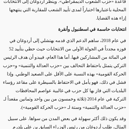
قاعدة «حزب الشعوب الديمقراطي». وينظر أردوغان إلى الانتخابات
المحلية باعتبارها اختباراً لمدى تأييد الشعب للمقاربة التي ينتهجها
إزاء هذه القضايا.
انتخابات حاسمة في اسطنبول وأنقرة
في عام 2018، ساهم الدعم الذي قدمه بهتشلي إلى أردوغان في
فوزه مجدداً في الجولة الأولى من الانتخابات حيث حظي بتأييد 52
في المائة من المشاركين فيها. أما هذا العام، فيبدو أن هدف الرئيس
التركي يتمثل باحتفاظ التحالف بين «حزب العدالة والتنمية» و«حزب
الحركة القومية» بهذه النسبة على الأقل على الصعيد الوطني. وإذا
فشل في ذلك، فهو يأمل في الاحتفاظ بالسيطرة على مقاعد رؤساء
البلديات التي فاز بها كل حزب في غالبية عواصم المحافظات
التركية في عام 2014 (ثلاثة وخمسون من بين واحد وثمانين مقعداً لـ
«حزب العدالة والتنمية» وستة لـ «حزب الحركة القومية»).
وقد يكون ذلك أكثر سهولة في بعض المدن من سواها. على سبيل
المثال، طلب أردوغان من رئيس الوزراء السابق بن علي يلدرم