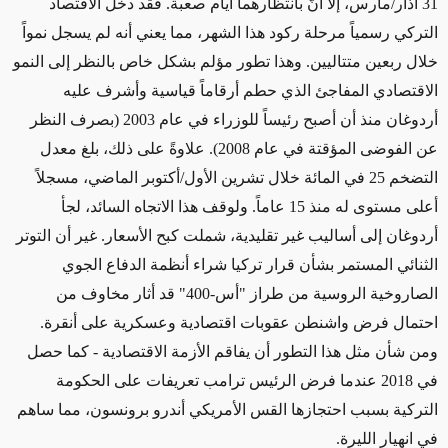
31 آذار/مارس، إلّا أنّ بانتظارهما أيام صعبة. فقد دخل الاقتصاد
التركي رسمياً مرحلة ركود هذا الشهر، مما يعني أنه لم يسجل نمواً
خلال ربعين متتاليين. وهذا تطور مؤلم بشكل خاص بالنظر إلى النمو
الاقتصادي المفاجئ الذي حطم أرقاماً قياسية وأشرف عليه
أردوغان منذ أن أصبح رئيساً للوزراء في عام 2003 (بصرف النظر
عن الفوضى المؤقتة في عام 2008). علاوةً على ذلك، بلغ معدل
التضخم 25 في المائة خلال تشرين الأول/أكتوبر الماضي، مسجلاً
أعلى مستوى له منذ 15 عاماً. ولوقف هذا الاتجاه السائد، لجأ
أردوغان إلى أساليب غير تقليدية، شملت كبح الأسعار. غير أن التوتر
الثنائي المستمر بشأن قرار تركيا شراء أنظمة الدفاع الجوي
الصاروخية الروسية من طراز "أس-400" قد أثار مخاوف من
احتمال فرض واشنطن عقوبات اقتصادية وعسكرية على أنقرة.
ومن شأن مثل هذا التطور أن يفاقم الأزمة الاقتصادية
-
كما حصل
في 2018 عندما فرض الرئيس ترامب تعريفات على الحكومة
التركية بسبب احتجازها القس الأمريكي أندرو برونسون، مما ساهم
في انهيار الليرة.