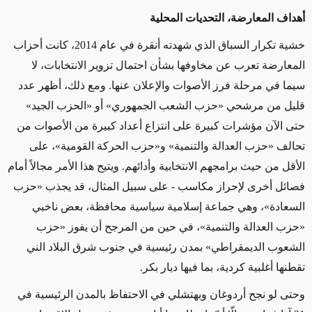
أهداف المعارضة، التحديات المحلية
خشية تكرار السباق الذي شهدته أنقرة في عام 2014، كانت أحزاب
المعارضة تعرب عن مخاوفها بشأن احتمال تزوير الانتخابات، لا
سيما في مرحلة فرز الأصوات والإعلان عنها. ومع ذلك، أظهر عدد
قليل من مرشحي «حزب الشعب الجمهوري» أو «الحزب الجيد»
حتى الآن مؤشرات كبيرة على انتزاع أعداد كبيرة من الأصوات من
تحالف «حزب العدالة والتنمية» و«حزب الحركة القومية»، على
الأقل من حيث برامجهم الانتخابية وأدائهم. ويتيح هذا الأمر مجالاً أمام
فصائل أخرى لإحراز مكاسب - على سبيل المثال، قد يجذب «حزب
السعادة»، وهي جماعة إسلامية سياسية محافظة، بعض ناخبي
«حزب العدالة والتنمية»، في حين من المرجح أن يفوز «حزب
الشعوب الديمقراطي» بمدن رئيسية في جنوب شرق البلاد الني
تقطنها أغلبية كردية، بما فيها ديار بكر.
وحتى لو نجح أردوغان وبهتشلي في الاحتفاظ بالمدن الرئيسية في