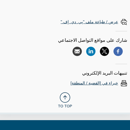
عرض / طباعة ملف "پي. دي. إف."
شارك على مواقع التواصل الاجتماعي
تنبيهات البريد الإلكتروني
خبراء في [القضية / المنطقة]
TO TOP