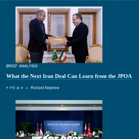
BRIEF ANALYSIS
What the Next Iran Deal Can Learn from the JPOA
Richard Nephew
◆
٠٧‏/٠٨‏/٢٠٢٦