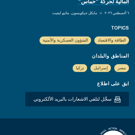
المالية لحركة "حماس"
٦ أغسطس ٢٠٢٦
◆
مايكل جيكوبسون
ماثيو ليفيت
TOPICS
الطاقة والاقتصاد
الشؤون العسكرية والأمنية
المناطق والبلدان
مصر
إسرائيل
تركيا
ابق على اطلاع
سجِّل لتلقي الاشعارات بالبريد الألكتروني