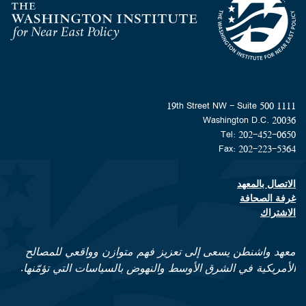
Homepage
1111 19th Street NW - Suite 500
Washington D.C. 20036
Tel: 202-452-0650
Fax: 202-223-5364
الاتصال بالمعهد
Footer contact links
غرفة الصحافة
الاشتراك
معهد واشنطن يسعى إلى تعزيز فهم متوازن وواقعي للمصالح
الأمريكية في الشرق الأوسط والنهوض بالسياسات التي تؤمّنها.