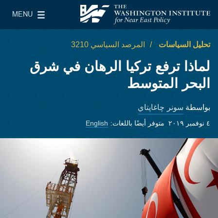
Skip to main content
MENU
معهد واشنطن لسياسات الشرق الأدنى
le Main Menu
تحليل السياسات
المرصد السياسي 3210
لماذا ترفع تركيا الرهان في شرق
البحر المتوسط
سونر چاغاپتاي
بواسطة
٤ نوفمبر ٢٠١٩
متوفر أيضًا باللغات:
English