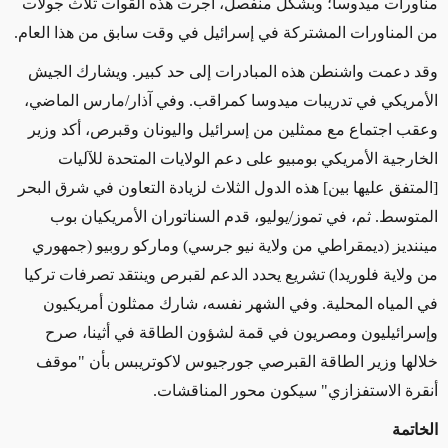
مناورات ميدوسا؛ وبشكل منفصل، أجرت هذه القوات ثلاث جولات
من المناورات المشتركة في إسرائيل في وقت سابق من هذا العام.
وقد دعمت واشنطن هذه المبادرات إلى حد كبير. ويشارك الجيش
الأمريكي في تدريبات ميدوسا كمراقب. وفي آذار/مارس الماضي،
وعقب اجتماع مع ممثلين من إسرائيل واليونان وقبرص، أكد وزير
الخارجية الأمريكي بومبيو على دعم الولايات المتحدة للآليات
[المتفق عليها بين] هذه الدول الثلاث لزيادة التعاون في شرق البحر
المتوسط. ثم، في تموز/يوليو، قدم السناتوران الأمريكيان بوب
ميننديز (ديمقراطي من ولاية نيو جرسي) وماركو روبيو (جمهوري
من ولاية فلوريدا) تشريع يحدد الدعم لقبرص وينتقد تصرفات تركيا
في المياه المحلية. وفي الشهر نفسه، شارك ممثلون أمريكيون
وإسرائيليون ومصريون في قمة لشؤون الطاقة في أثينا، صرح
خلالها وزير الطاقة القبرصي جورجيوس لاكوتريبس بأن "موقف
أنقرة الاستفزازي" سيكون محور المناقشات.
الخاتمة