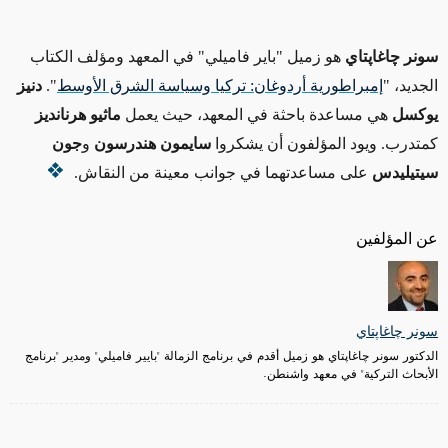
سونر چاغاپتاي
هو زميل "باير فاميلي" في المعهد ومؤلف الكتاب
الجديد، "
إمبراطورية أردوغان: تركيا وسياسة الشرق الأوسط
".
دنيز
يوكسل
هي مساعدة باحثة في المعهد، حيث يعمل
ماثيو هرنانديز
كمتدرب. ويود المؤلفون أن يشكروا
سايمون هندرسون
و
جون
سيتيليدس
على مساعدتهما في جوانب معينة من النقاش.
عن المؤلفين
سونر چاغاپتاي
الدكتور سونر چاغاپتاي هو زميل أقدم في برنامج الزمالة "بايير فاميلي" ومدير "برنامج
الأبحاث التركية" في معهد واشنطن.