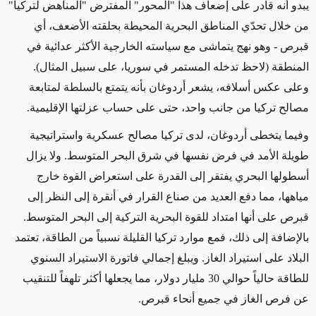
يبدو أنه قادر على إضعاف هذا "المحور" المفترض "المناهض لتركيا"
من خلال تحدّي المناطق البحرية المحيطة بحلقته الأضعف، أي
قبرص - وهو نهج يتماشى مع سياسته الخارجية الأكثر عدائية في
المنطقة (لاحظ تدخله المستمر في سوريا، على سبيل المثال).
وعلى عكس أسلافه، يشعر أردوغان بأنه يتمتع بالسلطة لمتابعة
مصالح تركيا من جانب واحد، حتى على حساب عزلتها الإقليمية.
وفيما يتخطى أردوغان، لدى تركيا مصالح عسكرية واستراتيجية
طويلة الأمد في فرض نفسها في شرق البحر المتوسط. ولا يزال
أسطولها البحري يفتقر إلى القدرة على استعراض القوة خارج
مياهها، مما دفع العديد من صناع القرار في أنقرة إلى النظر إلى
قبرص على أنها امتداد للقوة البحرية التركية إلى البحر المتوسط.
بالإضافة إلى ذلك، فمع موارد تركيا القليلة نسبياً من الطاقة، تعتمد
البلاد على استيراد الغاز. ويبلغ إجمالي فاتورة الاستيراد السنوي
للطاقة حالياً حوالي 30 مليار دولار، مما يجعلها أكثر تلهفاً للتنقيب
عن فرص الغاز في جميع أنحاء قبرص.