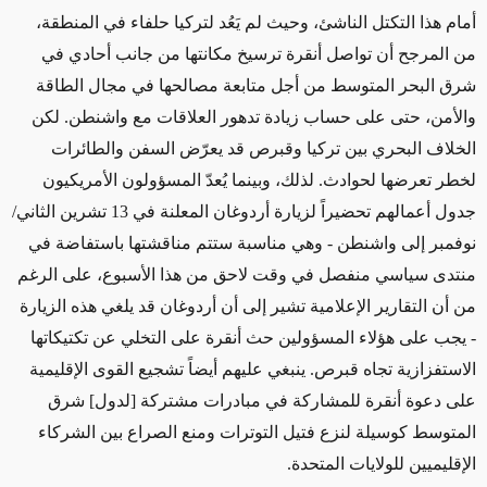
أمام هذا التكتل الناشئ، وحيث لم يَعُد لتركيا حلفاء في المنطقة،
من المرجح أن تواصل أنقرة ترسيخ مكانتها من جانب أحادي في
شرق البحر المتوسط ​​من أجل متابعة مصالحها في مجال الطاقة
والأمن، حتى على حساب زيادة تدهور العلاقات مع واشنطن. لكن
الخلاف البحري بين تركيا وقبرص قد يعرّض السفن والطائرات
لخطر تعرضها لحوادث. لذلك، وبينما يُعدّ المسؤولون الأمريكيون
جدول أعمالهم تحضيراً لزيارة أردوغان المعلنة في 13 تشرين الثاني/
نوفمبر إلى واشنطن - وهي مناسبة ستتم مناقشتها باستفاضة في
منتدى سياسي منفصل في وقت لاحق من هذا الأسبوع، على الرغم
من أن التقارير الإعلامية تشير إلى أن أردوغان قد يلغي هذه الزيارة
- يجب على هؤلاء المسؤولين حث أنقرة على التخلي عن تكتيكاتها
الاستفزازية تجاه قبرص. ينبغي عليهم أيضاً تشجيع القوى الإقليمية
على دعوة أنقرة للمشاركة في مبادرات ​​مشتركة [لدول] شرق
المتوسط كوسيلة لنزع فتيل التوترات ومنع الصراع بين الشركاء
الإقليميين للولايات المتحدة.