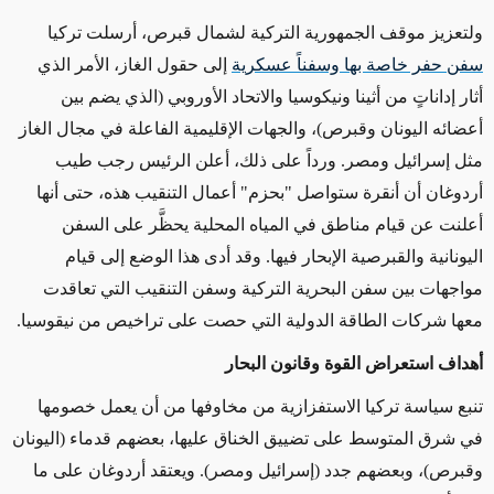
ولتعزيز موقف الجمهورية التركية لشمال قبرص، أرسلت تركيا
سفن حفر خاصة بها وسفناً عسكرية
إلى حقول الغاز، الأمر الذي
أثار إداناتٍ من أثينا ونيكوسيا والاتحاد الأوروبي (الذي يضم بين
أعضائه اليونان وقبرص)، والجهات الإقليمية الفاعلة في مجال الغاز
مثل إسرائيل ومصر. ورداً على ذلك، أعلن الرئيس رجب طيب
أردوغان أن أنقرة ستواصل "بحزم" أعمال التنقيب هذه، حتى أنها
أعلنت عن قيام مناطق في المياه المحلية يحظَّر على السفن
اليونانية والقبرصية الإبحار فيها. وقد أدى هذا الوضع إلى قيام
مواجهات بين سفن البحرية التركية وسفن التنقيب التي تعاقدت
معها شركات الطاقة الدولية التي حصت على تراخيص من نيقوسيا.
أهداف استعراض القوة وقانون البحار
تنبع سياسة تركيا الاستفزازية من مخاوفها من أن يعمل خصومها
في شرق المتوسط على تضييق الخناق عليها​​، بعضهم قدماء (اليونان
وقبرص)، وبعضهم جدد (إسرائيل ومصر). ويعتقد أردوغان على ما