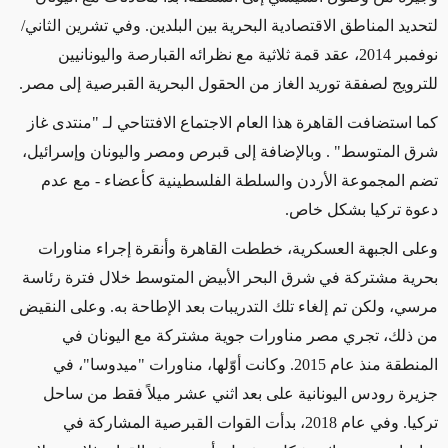
لتحديد المناطق الاقتصادية البحرية بين البلدين. وفي تشرين الثاني/
نوفمبر 2014، عقد قمة ثلاثية مع نظرائه القبارصة واليونانيين
للترويج لصفقة توريد الغاز من الحقول البحرية القبرصية إلى مصر.
كما استضافت القاهرة هذا العام الاجتماع الافتتاحي لـ "منتدى غاز
شرق المتوسط" ​​. وبالإضافة إلى قبرص ومصر واليونان وإسرائيل،
تضم المجموعة الأردن والسلطة الفلسطينية كأعضاء - مع عدم
دعوة تركيا بشكل خاص.
وعلى الجبهة العسكرية، خططت القاهرة وأنقرة إجراء مناورات
بحرية مشتركة في شرق البحر الأبيض المتوسط ​​خلال فترة رئاسة
مرسي، ولكن تم إلغاء تلك التدريبات بعد الإطاحة به. وعلى النقيض
من ذلك، تجري مصر مناورات جوية مشتركة مع اليونان في
المنطقة منذ عام 2015. وكانت أوّلها، مناورات "ميدوسا"، في
جزيرة رودس اليونانية على بعد اثني عشر ميلاً فقط من ساحل
تركيا. وفي عام 2018، بدأت القوات القبرصية المشاركة في