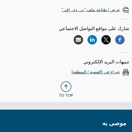
عرض / طباعة ملف "پي. دي. إف."
شارك على مواقع التواصل الاجتماعي
تنبيهات البريد الإلكتروني
خبراء في [القضية / المنطقة]
TO TOP
موصى به