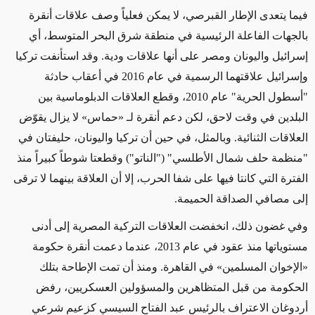
فيما يتعدى الإطار القبرصي، لا يمكن فعلياً وصف علاقات أنقرة
بالجهات الفاعلة الرئيسية في منطقة شرق البحر المتوسط، أي ​​
إسرائيل واليونان ومصر على أنها علاقات ودية. وقد استأنفت تركيا
وإسرائيل علاقتهما الرسمية في عام 2016 في أعقاب حادثة
"أسطول الحرية" عام 2010، وقطع العلاقات الدبلوماسية بين
البلدين في وقت لاحق، لكن دعم أنقرة لـ «حماس» لا يزال يقوّض
العلاقات الثنائية. وبالمثل، في حين أن تركيا واليونان، حليفتان في
"منظمة حلف شمال الأطلسي" ("الناتو") وقطعتا شوطاً كبيراً منذ
الفترة التي كانتا فيها على شفا الحرب، إلا أن العلاقة بينهما لا ترقى
إلى مصافي الصداقة الحميمة.
وفي غضون ذلك، انخفضت العلاقات التركية المصرية إلى أدنى
مستوياتها منذ عقود في عام 2013، عندما دعمت أنقرة حكومة
«الإخوان المسلمين» في القاهرة. ومنذ أن تمت الإطاحة بتلك
الحكومة من قبل المتظاهرين والمسؤولين العسكريين، رفض
أردوغان الاعتراف بالرئيس عبد الفتاح السيسي كزعيم شرعي