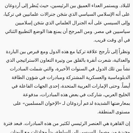
للبلاد. ويستمر العداء العميق بين الرئيسين، حيث يُنظر إلى أردوغان
على أنه الإسلامي السياسي الذي سَجَن جنرالات علمانيين في تركيا،
وإلى السيسي على أنه الجنرال العلماني الذي سَجَن إسلاميين
سياسيين في مصر. ومن المرجح أن يمنع هذا الوضع التطبيع الثنائي
في أي وقت قريب.
ونظراً إلى تأرجح علاقة تركيا مع هذه الدول ومع قبرص بين الباردة
والعدائية، شعرت أنقرة بالقلق من وتيرة التعاون الاستراتيجي الذي
نشأ بين تلك الدول في السنوات الأخيرة، والتي شملت المبادرات
الدبلوماسية والعسكرية المشتركة ومبادرات في شؤون الطاقة
أيضاً. وحتى الإمارات العربية المتحدة، إحدى الجهات الفاعلة في
الخليج العربي، شاركت في بعض هذه المبادرات، مدفوعة
بمعارضتها الشديدة لدعم أردوغان لـ «الإخوان المسلمين» على
مستوى المنطقة.
إن القاهرة هي العنصر الرئيسي لكثير من هذه المبادرات. فبعد فترة
وجيزة من وصول السيسي إلى السلطة، بدأ محادثات مع اليونان