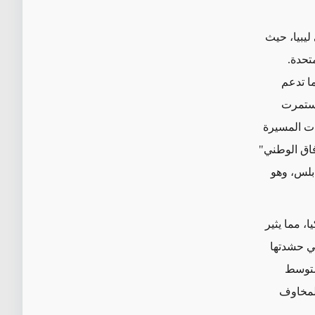
يبيا، حيث
تحدة.
ا تدعم
واستمرت
ات المسيرة
فاق الوطني"
بلس، وهو
، مما يثير
تي حشدتها
توسط ​​
المخاوف