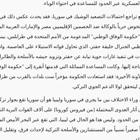
لعسكرية عبر الحدود للمساعدة في احتواء الوباء.
تراجع احتمالات التصعيد الوشيك في سوريا، فقد يحدث عكس ذلك في ل
 تخوض حرباً بالوكالة ضد الخصمين الإقليميين مصر والإمارات العربية الم
"حكومة الوفاق الوطني" المدعومة من الأمم المتحدة في طرابلس، بينم
 ظبي الجنرال خليفة حفتر، الذي تحاول قواته الاستيلاء على العاصمة. 
ت في تنفيذ غارات جوية نيابة عن حفتر وتزويد جيشه بالأسلحة والطائر
اجة إليها. وكانت المساعدة المماثلة التي قدمتها أنقرة إلى "حكومة الو
ونة الأخيرة: فقد استعادت الحكومة مؤخراً ست بلدات بالقرب من طرا
 ليتحقق لولا الدعم الجوي التركي.
وراء الاختلاف بين ما يجري في سوريا وليبيا هو أن سوريا تقع بجوار تركيا
ثار العدوى المحتملة [من فيروس كورونا] على آلاف القوات البرية ال
من الحدود. وليس هذا هو الحال في ليبيا، التي تقع عبر البحر الأبيض الم
 صغيراً نسبياً من المستشارين والأسلحة التركية لإحداث فرق، وتقليل 
اء.