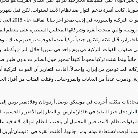
 تأثير الوباء على السياسة الخارجية لتركيا على المدى القريب هو مجر
وريا، كانت أنقرة تدعم الثوار ضد نظام الأسد لسنوات. لكن قبل شهرين
القتال بين القوات التركية والسورية 
 روسية والتي منحت أنقرة وشركائها المحليين السيطرة على معظم ال
 شباط/فبراير، قُتل ثلاثة وثلاثون جندياً تركياً عندما هوجمت وحدتهم هناك - و
ي صفوف القوات التركية في يوم واحد في سوريا خلال النزاع بأكمله. و
انباً بينما شنت تركيا هجوماً كثيفاً تمحور حول الطائرات بدون طيار 
ئه المدعومين من إيران. وإجمالاً، أفادت التقارير أن القوات التركية
، ودمرت عدداً من الدبابات والمروحيات، وقتلت المئات من أفراد ا
ادثات مكثفة أُجريت في موسكو، توصل أردوغان وفلاديمير بوتين إلى
لنار
دخل حيز التنفيذ في 6 آذار/مارس. وبالنظر إلى الأضرار الجسيم
ة بقوات نظام الأسد، فمن المحتمل أن يتجنب النظام انتهاك الاتفاقية ع
القصير، ويكسب الوقت لاستعادة قوته. ومن جانبها، أعلنت