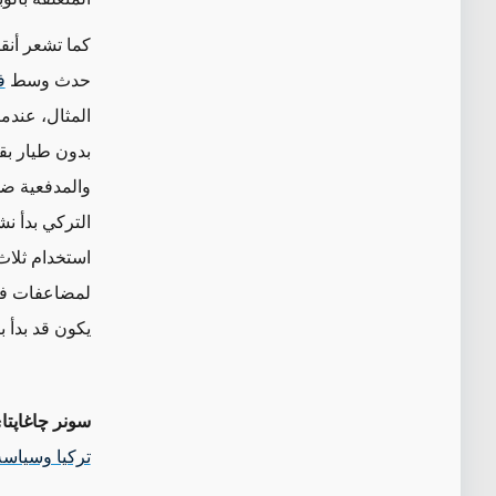
كما تشعر أنقر
حدث وسط
ف
المثال، عندما
بدون طيار بق
والمدفعية ضد
التركي بدأ ن
استخدام ثلاث
لمضاعفات فير
يكون قد بدأ ب
سونر چاغاپتا
تركيا وسياس