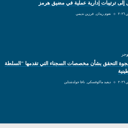
 إلى ترتيبات إدارية عملية في مضيق هرمز
◆
نعوم ريدان
فرزين نديمي
وجز
وة التحقق بشأن مخصصات السجناء التي تقدمها "السلطة
ينية
◆
ديفيد ماكوفسكي
نافا جولدشتاين