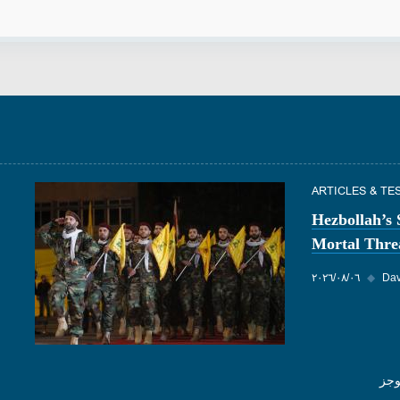
ARTICLES & TE
Hezbollah’s
Mortal Threa
Dav
◆
٠٦‏/٠٨‏/٢٠٢٦
وجز