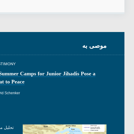
موصى به
STIMONY
 Summer Camps for Junior Jihadis Pose a
t to Peace
id Schenker
تحليل م