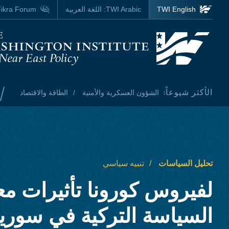
Skip to main content
TWI English
TWI Arabic:
اللغة العربية
ikra Forum
Homepage
/
الأكثر شيوعاً:
الشؤون العسكرية والأمنية
الطاقة والاقتصاد
تحليل السياسات
تنبيه سياسي
لفيروس كورونا تأثيرات م
السياسة التركية في سوريا 