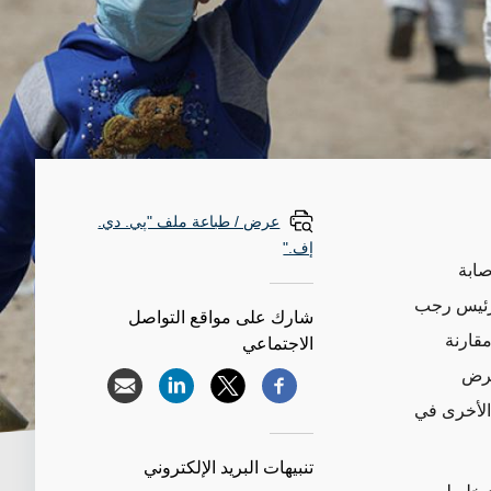
عرض / طباعة ملف "پي. دي.
إف."
صابة
لرئيس رجب
شارك على مواقع التواصل
عند حوالي 2 في المائة، مقارنة
الاجتماعي
مرض
ان الأخرى في
تنبيهات البريد الإلكتروني