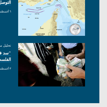
التوصل
٦ أغسطس ٢٠٢٦
تحليل م
"سد فج
الفلسط
٣ أغسطس ٢٠٢٦