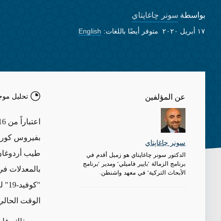
سونر چاغاپتاي
بواسطة
١٧ أبريل ٢٠٢٠
متوفر أيضًا باللغات:
English
تحليل موج
عن المؤلفين
اعتباراً من 16 نيسان/أبريل، أبلغت الحكومة التركية عن وقوع أكثر من
بفيروس كورو
سونر چاغاپتاي
الدكتور سونر چاغاپتاي هو زميل أقدم في
برنامج الزمالة "بايير فاميلي" ومدير "برنامج
بالمعدلات في
الأبحاث التركية" في معهد واشنطن.
"كو
الوقت الحالي (ع