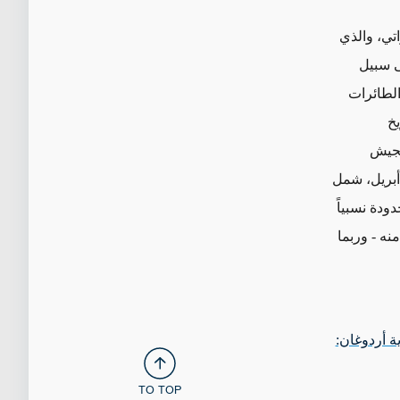
اتي، والذي
 سبيل
الطائرات
خ
لجيش
/أبريل، شمل
ودة نسبياً
نه - وربما
ة أردوغان:
TO TOP