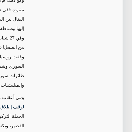
ومع ذلك، فإن
متنوع. ففي س
إليها بوساطة
وفي 27
من الضحايا ف
وقفت روسيا ج
السوري وشركا
طائرات سورية
والميليشيات.
وفي أعقاب مح
لوقف إطلاق ا
الحملة التركي