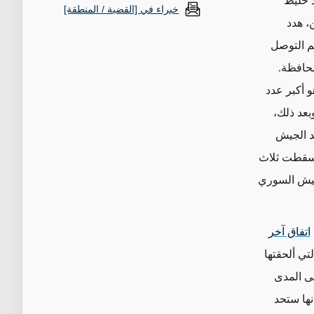
د خليط
خبراء في [القضية / المنطقة]
، هدد
في إدلب بمحو آخر بقايا اتفاقية عام 2018 التي تم التوصل
محافظة.
هو أكبر عدد
بعد ذلك،
ضد الجيش
 أسقطت ثلاث
لجيش السوري
اتفاق آخر
ة التي ألحقتها
لى المدى
 أنقرة في 5 نيسان/أبريل أنها ستحد