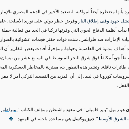
ة بأنها مضطرة أيضاً لمواكبة التصعيد الأخير في الدعم المصري -الإمار
شل جهود وقف إطلاق النار
وفرض حظر دولي على توريد الأسلحة. على
 بدأت أنظمة الدفاع الجوي التي وفرتها تركيا في الحد من فعالية حملة 
يادة الإمارات ضد طرابلس، شنت قوات حفتر هجمات عشوائية بالصواري
 أهداف مدنية في العاصمة وحولها. ومؤخراً، أفادت بعض التقارير أن ا
شاطاً جوياً مكثفاً فوق شرق البحر المتوسط ​​في السابع عشر من نيسان
 طائرات ناقلة. وتشير هذه التطورات، مقترنة بالمخاطر العسكرية المحد
وسات كورونا في ليبيا، إلى أن المزيد من التصعيد التركي أمر لا مفر م
الفعل.
ي
هو زميل "باير فاميلي" في معهد واشنطن ومؤلف الكتاب "
إمبراطوري
ة الشرق الأوسط
".
دنيز يوكسل
هي مساعدة باحثة في المعهد.