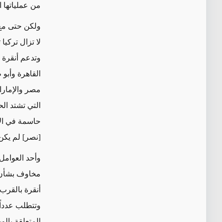
من عملياتها ا
ولكن حتى مع 
لا تزال تركيا
وتدعم أنقرة 
القاهرة وأبو
مصر والإمارا
التي تشتد الح
حاسمة في الآ
[نصر] لم يكن
وأحد العوامل 
مخاوف بشأن آ
أنقرة بالقرب 
وتتطلب عدداً
المتعلقة بالوب