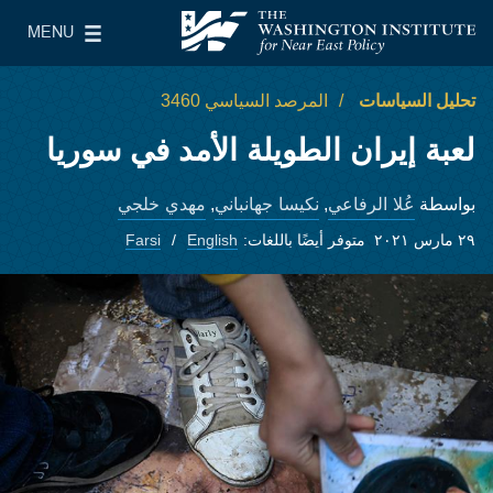
Skip to main content
MENU
معهد واشنطن لسياسات الشرق الأدنى
le Main Menu
تحليل السياسات
المرصد السياسي 3460
لعبة إيران الطويلة الأمد في سوريا
عُلا الرفاعي
نكيسا جهانباني
مهدي خلجي
بواسطة
,
,
٢٩ مارس ٢٠٢١
متوفر أيضًا باللغات:
English
Farsi