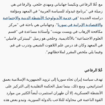
مع عُلا الرفاعي ونكيسا جهانباني ومهدي خلجي. والرفاعي هي
زميلة
في "برنامج غيدولد للسياسة العربية" في المعهد
ومؤلفة
دراسته الجديدة "
في خدمة الأيديولوجيا: الأنشطة الدينية والاجتماعية
والاقتصادية الإيرانية في سوريا
". وجهانباني هي باحثة في "مركز
مكافحة الإرهاب في ويست بوينت" وأستاذة مساعدة في "قسم
العلوم الاجتماعية" بالأكاديمية. وخلجي
هو زميل "ليبيتزكي فاميلي"
في المعهد
وكان قد درس علم اللاهوت الشيعي وتدرب في قم.
وفيما يلي ملخص المقرر لملاحظاتهم".
عُلا الرفاعي
تهدف سياسة إيران تجاه
سوريا
إلى
تزويد الجمهورية الإسلامية بعمق
استراتيجي.
ومع ذلك،
بينما تميل الحكمة التقليدية إلى التركيز على
الأنشطة العسكرية، إلا أن طهران استثمرت أيضاً الكثير من موارد
القوة الناعمة في محاولة للتلاعب بالدولة السورية.
وتبدو
بعض هذه