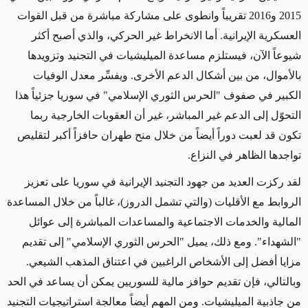
2015 و2016 تقريباً وانطوى على مشاركة مباشرة
من قبل القوات
العسكرية الإيرانية. أما الانخراط غير الحركي،
والذي أصبح
أكثر
شيوعاً الآن، ف
يستلزم
مساعدة
الميليشيات
في التجنيد
وتزويدها
بالأموال، من بين
أشكال الدعم الأخرى
.
ويفسِّر
معدل الوفيات
الكبير في صفوف "الحرس الثوري الإسلامي" في سوريا جزئياً هذا
التحوّل
إلى الدعم غير المباشر، غير أن العقوبات الخارجية ربما
تكون قد لعبت دوراً أيضاً من خلال
منح طهران حافزاً أكبر ل
تقليص
تواجدها الظاهر في النزاع.
لقد ركزت العديد من جهود
التجنيد الإيرانية في سوريا على تعزيز
الروابط مع الأقليات
(والتي تشمل الدروز)
، غالباً من خلال
المساعدة
المالية والخدمات الاجتماعية
والمساعدات
المباشرة إلى عوائل
"الشهداء".
ومع ذلك،
يميل "الحرس الثوري الإسلامي" إلى تقديم
مزايا أفضل إلى الأشخاص الراغبين في اعتناق المذهب الشيعي.
وبالتالي
،
فإن تقديم حوافز مالية للسوريين يمكن
أن يساعد
في الحد
من
جاذبية الميليشيات.
ومن المهم أيضاً معالجة
استراتيجيات التجنيد