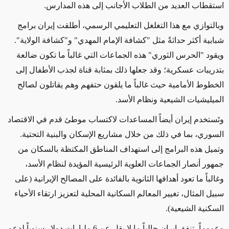
استقطاب العديد من الطلاب الأجانب إلى هذه المدارس.
وبالتوازي مع هذا
التغلغل التعليمي الرسمي، أطلقت إيران برامج
شبابية أكثر حداثةً
مثل
"كشافة الإمام المهدي" و"كشافة الولاية".
ويقود "الحرس الثوري" هذه الجماعات التي غالباً ما
تكون ضالعة
بتدريبات عسكرية
؛
وقد جعلها ذلك بمثابة
قناة لجذب الأطفال إلى
الخطوط الأمامية حيث
غالباً ما
يلقون حتفهم وهم يقاتلون لصالح
الميليشيات الشيعية ونظام الأسد.
وتَستخدم
إيران أيضاً المساعدات لاكتساب موطئ قدم في الاقتصاد
السوري، بما في ذلك من خلال مشاريع الإسكان والبنية التحتية.
وتميل هذه البرامج إلى استهداف
المناطق المكتظة
بالسكان من
جمهور أنصار الجماعات العلوية الرئيسية المؤيدة لنظام الأسد،
وغالباً ما تعود أهدافها الثانوية بالفائدة على المصالح الإيرانية (على
سبيل المثال، تغيير المعالم السكانية المحلية لتعزيز ارتقاء الأحياء
السكنية الشيعية).
وعموماً، تنفق إيران حالياً ما لا يقل عن 6 مليارات دولار سنوياً
لدعم