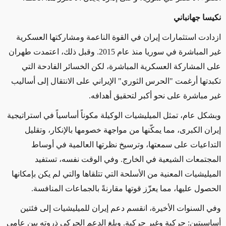
نكيسا جهانباني
ازدادت استثمارات إيران في القوة الناعمة ومشاركتها العسكرية
غير المباشرة في سوريا منذ عام 2015. وقبل ذلك،
اعتمدت
طهران
على المشاركة العسكرية المباشرة،
لكن
الخسائر الفادحة التي
تكبدتها أرغمت "الحرس الثوري"
الإيراني
على الانتقال إلى أساليب
غير مباشرة على نحو أكبر
لتحقيق
أهدافه.
وبشكل عام،
تمثل
الميليشيات الوكيلة مكوناً أساسياً في استراتيجية
إيران الكبرى، مما يمكّنها من مواجهة خصومها
بالإنكار،
وتقليل
التداعيات
على سمعتها، وترسيخ نظرتها العالمية في أوساط
المجتمعات الشيعية في الخارج.
وفي الوقت نفسه
، تستفيد
الميليشيات المعنية من الأسلحة التي تتلقاها والتي
لم يكن بإمكانها
ال
حصول عليها،
مما
يعزّز قوتها مقارنةً
بالجماعات المنافسة
.
وفي السنوات الأخيرة
، انقسم دعم إيران
للميليشيات
إلى فئتين
أساسيتين: حركية وغير حركية.
وبلغ
الدعم الحركي ذروته بين
عامي