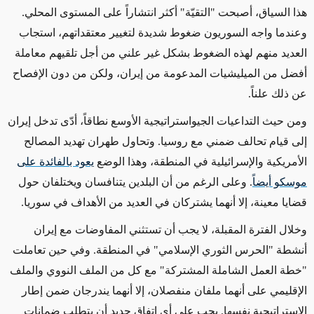
هذا السياق،
أصبحت
"التقيّة"
أكثر انتشاراً على المستوى المحلي
.
وعندما واجه السوريون
ضغوط شديدة
لتغيير معتقداتهم،
استجاب
العديد منهم لهذه الضغوط
بشكل غير علني
من أجل تلقيهم
معاملة
أفضل من الميليشيات المدعومة من إيران، ولكن من دون الإفصاح
عن ذلك علناً.
ومن حيث
التداعيات الجيواستراتيجية الأوسع نطاقاً، أدّى تدخل إيران
إلى قيام تحالف ضمني مع روسيا. وتحاول طهران تهديد المصالح
الأمريكية والإسرائيلية في المنطقة، وهذا الوضع
يعود بالفائدة على
موسكو أيضاً
.
وعلى الرغم من
أن البلدين يتنافسان ويختلفان حول
قضايا معينة
، إلا أنهما
يشتركان في العديد من الأهداف
في سوريا.
وخلال الفترة المقبلة، لا يجب أن تستثني المفاوضات مع إيران
أنشطة "الحرس الثوري الإسلامي" في المنطقة. وفي حين تعاملت
"خطة العمل الشاملة المشتركة" مع
كل من
الملف النووي والملف
الإقليمي على أنهما ملفان منفصلان، إلا أنهما يندرجان ضمن إطار
الاستراتيجية نفسها.
يجب على أي اتفاق جديد أن يتطلب
ضمانات