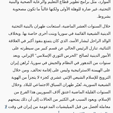
الموارد،
مثل
برامج تطوير قطاع التعليم والرعاية الصحية والبنية
التحتية، غير
ضارة للوهلة الأولى
ولكنها غالباً ما تكون
مصحوبة
بشروط
.
خلال السنوات العشر الماضية،
استعانت طهران بالبنية
التحتية
الدينية الشيعية القائمة في سوريا وبنت أخرى خاصة بها. وبخلاف
الوالد الراحل لبشار الأسد، الذي كان يتمتع بنفوذ أكبر في العلاقة
الثنائية، تنازل الرئيس الحالي عن قسم كبير من سيطرته على
الأمور
الدينية لصالح "الحرس الثوري الإسلامي" الإيراني. وبعد
سنوات من
التدهور في
النظام والجيش في سوريا، تُراهن إيران
على الهيمنة الاستراتيجية وليس على إقامة تحالف. ومن خلال
الترويج
للإسلام الشيعي الإثني عشري
كجزء
لا يتجزأ من الهوية
الشيعية السورية،
تُغيّر طهران
السياق الاجتماعي للبلاد. وخلال
السنوات القليلة الماضية اعتنق آلاف السوريين هذا الفرع من
الإسلام، ويعود السبب في ال
كثير
من الحالات إلى أن ذلك يمنحهم
معاملة أفضل من قبل الميليشيات المدعومة من إيران في وقت
لا