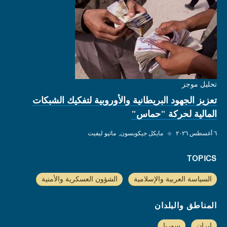
تحليل موجز
تعزيز الجهود البريطانية والأوروبية لتفكيك الشبكات
المالية لحركة "حماس"
٦ أغسطس ٢٠٢٦
◆
مايكل جيكوبسون
ماثيو ليفيت
TOPICS
السياسة العربية والإسلامية
الشؤون العسكرية والأمنية
المناطق والبلدان
إيران
سوريا