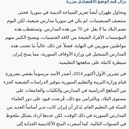
يزال فيه الوضع الاقتصادي مزرياً
.
وتحاول طهران أيضاً تعزيز
السياحة الدينية في سوريا.
فحتى
منتصف السبعينيات
، لم يكن
في سوريا مدارس شيعية، لكن
اليوم
تضم البلاد ما لا يقل عن 70 من هذه المدارس. وتستقطب هذه
المؤسسات الأفراد الشيعة من كافة الجنسيات، و
يصبح
الكثير منهم
مواطنين سوريين
في
النهاية
. فضلاً عن ذلك، غالباً ما تتجنب هذه
المدارس
التسجيل
في
وزارة الأوقاف السورية، مما يمنح إيران
سيطرة كاملة على مناهجها التعليمية.
في تشرين الأول/أكتوبر 2014، أصدر الأسد مرسوماً
يقضي بضرورة
قيام وزارة التربية والتعليم السورية بتوفير الدراسات الشيعية كجزء
من المناهج الدراسية في
المدارس والكليات والجامعات على
مستوى البلاد. وبالتزامن مع ذلك، فُرضت قيود على دور العلماء
السنّة في التعليم العام. يُذكر أن إيران كانت تدير أساساً العديد من
المدارس السورية في ذلك الوقت،
لكن عددها
ازداد بشكل ملحوظ
في السنوات التالية
، كما أسفرت المنح الأكاديمية الجذابة إلى