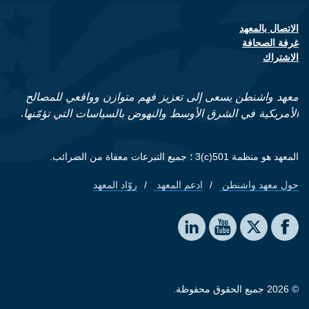
الاتصال بالمعهد
Footer contact links
غرفة الصحافة
الاشتراك
معهد واشنطن يسعى إلى تعزيز فهم متوازن وواقعي للمصالح
الأمريكية في الشرق الأوسط والنهوض بالسياسات التي تؤمّنها.
المعهد هو منظمة 501(c)3 ؛ جميع التبرعات معفاة من الضرائب.
حول معهد واشنطن
ادعم المعهد
روّاد المعهد
Footer quick links
Social media
The Washington Institute on LinkedIn
The Washington Institute on YouTube
The Washington Institute on Facebook
The Washington Institute on X
© 2026 جميع الحقوق محفوظة.