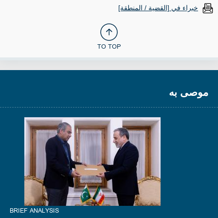
خبراء في [القضية / المنطقة]
TO TOP
موصى به
BRIEF ANALYSIS