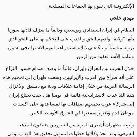
الإلكترونية التي تقوم بها
الجماعات المسلحة
.
مهدي خلجي
النظام في إيران استبدادي وتوسعي، ودائماً ما يعرّف قادتها سوريا
بأنها "ولاية" ولديهم الحق والقدرة على التحكم بها
على النحو الذي
يرونه مناسباً
.
وبناءً على
ذلك،
استمر اهتمامهم الاستراتيجي بسوريا
وعائلة الأسد لعقود من الزمن.
خلال الحرب بين العراق وإيران، غالباً ما وصف صدام حسين النزاع
على أنه صراع بين العرب والإيرانيين. وسعت طهران إلى تحجيم هذه
الرسالة العربية من خلال إقامة علاقات ودية مع دمشق. ولا تزال
هذه التداعيات الاستراتيجية قائمة في يومنا هذا، حيث تحتاج إيران
إلى شركاء عرب تجمعهم صداقات بها لمساعدتها على اكتساب
موطئ قدم وتعزيز سمعتها في الشرق الأوسط
الكبير
.
وترغب طهران
أن ترى
المزيد من السوريين يعتنقون المذهب
الشيعي،
وقد اتخذ وكلائها
خطوات لتسهيل تحقيق هذا الهدف. وفي