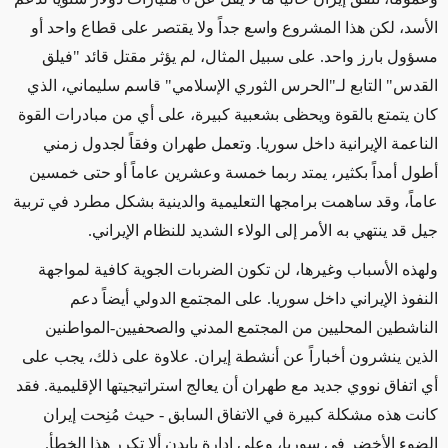
الأسد، لكن هذا المشروع
واسع جداً
ولا يقتصر على قطاع واحد أو
مسؤول بارز واحد.
على سبيل المثال، لم يؤثر
مقتل قائد "فيلق
القدس" التابع لـ"الحرس الثوري الإسلامي" قاسم سليماني،
الذي
كان يتمتع بالقوة
ويحظى بشعبية كبيرة،
على
أي من مبادرات القوة
الناعمة الإيرانية
داخل سوريا
.
وتعمل طهران وفقاً لجدول
زمني
أطول أمداً بكثير، يمتد ربما
خمسة وعشرين عاماً أو حتى خمسين
عاماً
، وقد ساهمت برامجها التعليمية والدينية بشكل مطرد في
تربية
جيل قد
ينتهي به الأمر إلى
الولاء
الشديد
للنظام الإيراني.
ولهذه الأسباب وغيرها، لن تكون الضربات الجوية كافية لمواجهة
النفوذ الإيراني
داخل سوريا
. على المجتمع الدولي
أيضاً
دعم
الناشطين المحليين من المجتمع المدني والصحفيين-المواطنين
الذين ينشرون أخباراً
عن
أنشطة إيران. علاوة على ذلك، يجب على
أي اتفاق نووي جديد مع طهران أن يعالج استراتيجيتها الإقليمية. فقد
كانت
هذه
مشكلة كبيرة في الاتفاق السابق - حيث
مُنِحت
إيران
الضوء الأخضر في سوريا، وعلى إدارة بايدن ألا تكرر هذا الخطأ.