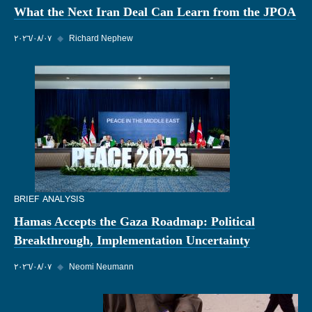
What the Next Iran Deal Can Learn from the JPOA
Richard Nephew
◆
٠٧‏/٠٨‏/٢٠٢٦
BRIEF ANALYSIS
Hamas Accepts the Gaza Roadmap: Political
Breakthrough, Implementation Uncertainty
Neomi Neumann
◆
٠٧‏/٠٨‏/٢٠٢٦