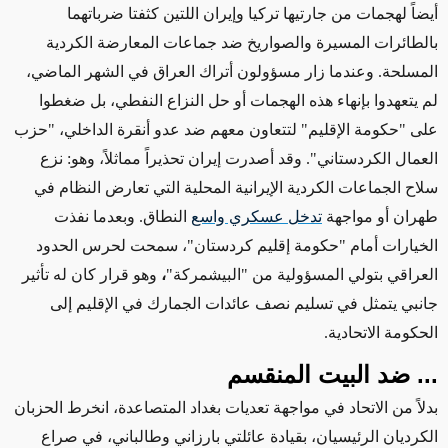
أيضاً لهجمات من جارتيها تركيا وإيران اللتين كثفتا ضرباتهما
بالطائرات
المسيرة والصواريخ
ضد جماعات المعارضة الكردية
المسلحة. وعندما زار مسؤولون أتراك العراق في الشهر الماضي،
لم يتعهدوا بإنهاء هذه الهجمات أو حل النزاع النفطي، بل ضغطوا
على "حكومة الإقليم" لتتعاون معهم ضد عدو أنقرة الداخلي، "حزب
العمال الكردستاني".
وقد
أصدرت إيران تحذيراً مماثلاً، وهو: نزع
سلاح الجماعات الكردية الإيرانية المحلية التي تعارض النظام في
طهران أو مواجهة
تدخل عسكري واسع
النطاق
. وبعدما نفذت
الخيارات أمام "حكومة إقليم كردستان"، سمحت لحرس الحدود
العراقي
بتولي المسؤولية
من "البيشمركة"
،
وهو قرار كان له تأثير
جانبي يتمثل في تسليم نصف عائدات الجمارك في الإقليم إلى
الحكومة الاتحادية
.
... ضد البيت المنقسم
بدلاً من الاتحاد في مواجهة تعديات بغداد
المتصاعدة
، انخرط الحزبان
الكرديان الرئيسيان، بقيادة عائلتي بارزاني وطالباني، في صراع