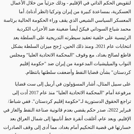
لتقويض
الحكم الذاتي في الإقليم
- وذلك جزئياً
من خلال الأعمال
العسكرية
، بمساعدة كبيرة من إيران وتركيا (انظر أدناه)
. أما
المعسكر السياسي الشيعي
الذي يقف وراء
الحكومة الحالية برئاسة
محمد شياع السوداني فيكنّ أيضاً ضغينة ضد الأحزاب الكردية
الرئيسية على خلفية
تعقيد
سيطرته التدريجية على السلطة بعد
انتخابات عام 2021. ومنذ ذلك الحين، رُجح ميزان السلطة بشكل
قاطع لصالح بغداد،
مع وقوف
"المحكمة الاتحادية العليا" ومجلس
النواب والميليشيات المدعومة من إيران ضد "حكومة إقليم
كردستان"
بشأن
قضايا النفط وأضعفت سلطتها بانتظام.
على سبيل المثال، أشار المسؤولون في أربيل إلى ست قضايا
مرفوعة أمام "المحكمة الاتحادية العليا" منذ عام 2017 أدت إلى
تراجع الحقوق الدستورية لـ"حكومة إقليم كردستان". ففي شباط/
فبراير 2022، صدر حكم يقضي بعدم قانونية صناعة النفط والغاز في
الإقليم. وبعد
عام
، أغلقت أنقرة خط أنابيبها إلى شمال العراق
بعد
خسارتها في
قضية التحكيم أمام بغداد، مما أدى إلى وقف الصادرات