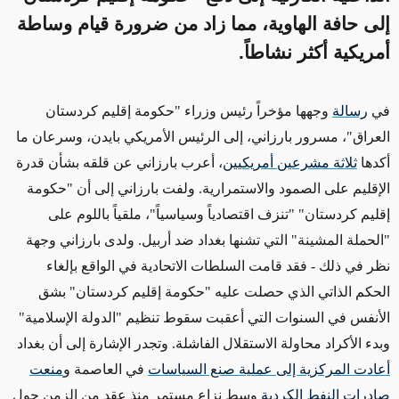
إلى حافة الهاوية، مما زاد من ضرورة قيام وساطة
أمريكية أكثر نشاطاً.
في
رسالة
وجهها مؤخراً رئيس وزراء "حكومة إقليم كردستان
العراق"، مسرور بارزاني، إلى الرئيس الأمريكي بايدن، وسرعان
ما
أكدها
ثلاثة مشرعين أمريكيين
، أعرب بارزاني عن قلقه بشأن قدرة
الإقليم على الصمود والاستمرارية. ولفت بارزاني إلى أن "حكومة
إقليم كردستان" "تنزف اقتصادياً وسياسياً"، ملقياً باللوم على
"الحملة المشينة" التي تشنها بغداد ضد أربيل.
ولدى بارزاني وجهة
نظر في ذلك - فقد قامت السلطات الاتحادية في الواقع بإلغاء
الحكم الذاتي الذي حصلت عليه "حكومة إقليم كردستان" بشق
الأنفس في السنوات التي أعقبت سقوط تنظيم "الدولة الإسلامية"
وبدء الأكراد محاولة الاستقلال الفاشلة.
وتجدر الإشارة إلى أن بغداد
أعادت المركزية إلى عملية صنع السياسات
في العاصمة و
منعت
صادرات النفط الكردية
وسط نزاع مستمر منذ عقد
من الزمن
حول