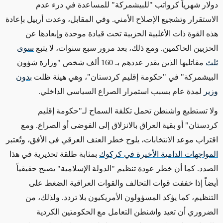
دولار شهرياً كرواتب "للبيشمركة"
للمساعدة في درء
عدم
الاستقرار وتشجيع الإصلاح الأمني. وفي المقابل، وعدت أربيل بإعادة
هذه القوة
ذات الأغلبية
الحزبية تحت قيادة موحدة وإبعادها عن
الحزبين الحاكمين.
ومع ذلك،
بعد مرور سبع سنوات، لا يتبع
سوى
ثلث
مقاتليها الذين يقدر عددهم بـ 160
ألف شخص "
وزارة شؤون
البيشمركة" في "حكومة إقليم كردستان"، وهي هيئة ظلت
بدون
وزير
لمدة عام بسبب
استمرار الصراع
السياسي الداخلي.
ولا تستطيع واشنطن تحمل تكلفة السماح لـ"حكومة إقليم
كردستان" أو بقية العراق بالانزلاق إلى الفوضى أو الصراع. ومع
اقتراب موعد الانتخابات، يلوح خطر العنف العرقي في الأفق
، وتُعتبر
المواجهات الدامية الأخيرة في كركوك
بمثابة طلقة تحذيرية في هذا
الصدد
. كما أن خطر عودة تنظيم "الدولة الإسلامية" يصبح حقيقياً
أيضاً إذا خففت قوات التحالف والقوات العراقية الضغط على
التنظيم، كما يؤكد المسؤولون الأمريكيون بلا تردد. ولذلك، من
الضروري أن تعيد واشنطن التعامل مع الحكومتين الكردية