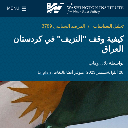
Skip to main content
MENU
معهد واشنطن لسياسات الشرق الأدنى
le Main Menu
تحليل السياسات
المرصد السياسي 3789
كيفية وقف "النزيف" في كردستان
العراق
بلال وهاب
بواسطة
28 أيلول/سبتمبر 2023
متوفر أيضًا باللغات:
English