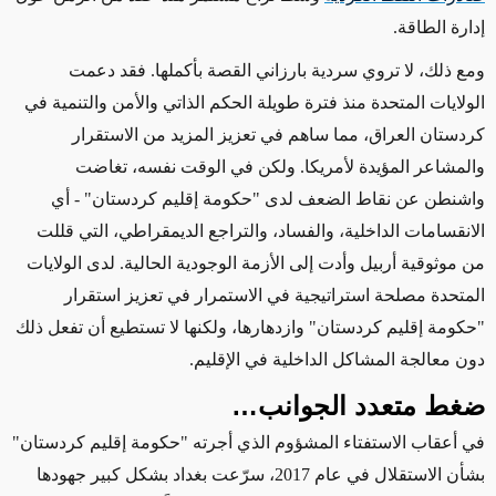
إدارة الطاقة.
ومع ذلك،
لا تروي سردية بارزاني القصة بأكملها.
فقد دعمت
الولايات المتحدة منذ فترة طويلة
الحكم الذاتي والأمن والتنمية في
كردستان العراق، مما ساهم في تعزيز
المزيد من
الاستقرار
والمشاعر
المؤيدة لأمريكا.
ولكن
في الوقت
نفسه
،
تغاضت
واشنطن عن نقاط
الضعف لدى "حكومة إقليم كردستان"
- أي
الانقسامات الداخلية، والفساد، والتراجع الديمقراطي، التي قللت
من موثوقية أربيل وأدت إلى الأزمة الوجودية الحالية
. لدى الولايات
المتحدة مصلحة استراتيجية في
الاستمرار في
تعزيز استقرار
"حكومة إقليم كردستان" وازدهارها، ولكنها لا تستطيع أن تفعل ذلك
دون معالجة المشاكل الداخلية في الإقليم.
ضغط متعدد الجوانب…
في أعقاب الاستفتاء المشؤوم الذي أجرته "حكومة إقليم كردستان"
بشأن الاستقلال في عام 2017، سرّعت بغداد بشكل كبير جهودها