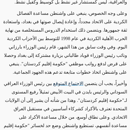
والعراقية، ليس كمستشار غير نشط بل كوسيط وكفيل نشط.
وعلى وجه الخصوص، ينبغي على واشنطن مساعدة الفصائل
الكردية على الاتحاد مجدداً، وإعادة إيصال صوتها في بغداد، واستعادة
ثقة جمهورها. ويتضمن ذلك استخدام الدروس المستخلصة من نهاية
الحرب الأهلية الكردية في عام 1998 للتوسط بين الأحزاب الكردية
اليوم. وفي وقت سابق من هذا الشهر، قام رئيس الوزراء بارزاني
ونائب رئيس الوزراء قوباد طالباني بزيارة مشتركة إلى بغداد وحصلا
على قرض لدفع رواتب موظفي "حكومة إقليم كردستان". ينبغي
على
واشنطن اتخاذ خطوات متابعة
تدعم
هذه الجهود الجماعية.
وأخيراً، يجب أن يتضمن
الاجتماع المتوقع
بين رئيس الوزراء العراقي
السوداني والرئيس بايدن في البيت الأبيض تمثيلاً رفيع المستوى
لـ"حكومة إقليم كردستان". وهذا من شأنه أن يشير إلى أن الولايات
المتحدة تعترف بالأكراد كشركاء أساسيين في مستقبل العراق
الاتحادي.
وعلى نطاق أوسع،
من خلال مساعدة الأكراد على
مساعدة أنفسهم، تستطيع واشنطن وضع حد لخسائر "حكومة إقليم