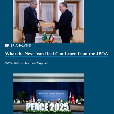
BRIEF ANALYSIS
What the Next Iran Deal Can Learn from the JPOA
Richard Nephew
◆
٠٧‏/٠٨‏/٢٠٢٦