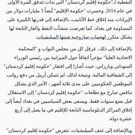
النفطية لـ"حكومة إقليم كردستان" التي بدأت تتدفق للمرة الأولى
في عام 2014. وخسرت "حكومة الإقليم" أيضاً 5 مليارات دولار من
الإيرادات منذ إغلاق خط الأنابيب، بالإضافة إلى قدرتها الكبيرة على
المساومة في بغداد. كما تعرضت منشآت النفط والغاز التابعة لها
بشكل متكرر
لهجمات صاروخية شنتها الميليشيات
.
بالإضافة إلى ذلك، عرقل كل من مجلس النواب و "المحكمة
الاتحادية العليا" مؤخراً اتفاقاً حول الميزانية بين رئيسي الوزراء
السوداني وبارزاني،
حيث أشارا إلى
افتقار "حكومة إقليم كردستان"
إلى الشفافية المالية. ونتيجة لذلك،
لم تتمكن أربيل من
دفع رواتب
الموظفين الحكوميين على مدى ثلاثة أشهر
- الأمر الذي يشكل
تناقض صارخ مع تطلعات
"حكومة إقليم كردستان"
إلى الاستقلال
قبل بضع سنوات فقط
. ويسعى بعض السياسيين في بغداد
أيضاً
إلى
إغلاق المراكز الدبلوماسية التابعة للإقليم في ما يصل إلى أربع
عشرة دولة.
وبالإضافة إلى عنف الميليشيات، تتعرض "حكومة إقليم كردستان"