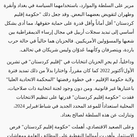
مرير على السلطة والموارد،
باستخدامهما
السياسة في بغداد وأنقرة
وطهران لتقويض بعضهما البعض.
وقد جعل
ذلك "حكومة إقليم
كردستان"
أقل أماناً
وأقل قدرة
على حماية حقوقها، مما أدى بشكل
أساسي إلى تبديد سجلات أربيل في مجال إرساء الديمقراطية
بين
شعبها والمسؤولين الأمريكيين. فالحزبان هما حالياً في حالة حرب
باردة، ويتصرفان
وكأنهما عَدوّان
وليس
شريكان
في تحالف.
وداخلياً، لم يجرِ الحزبان انتخابات في "إقليم كردستان" في تشرين
الأول/أكتوبر 2022 كما كان مقرراً، واختارا بدلاً من ذلك تمديد فترة
ولاية حكومة الإقليم
- في خطوة رفضتها "المحكمة الاتحادية العليا"
باعتبارها غير قانونية
. ومن دون وجود لجنة انتخابية ذات صلاحيات،
فقدت "حكومة إقليم كردستان" قدرتها على تنظيم الانتخابات
المحلية استعداداً للموعد المحدد الجديد في شباط/فبراير 2024،
وتنازلت عن هذه السلطة لصالح بغداد.
وعلى الصعيد الاقتصادي، أهملت "حكومة إقليم كردستان" فرص
الاستثمار وأهدرت أموالها النفطية على الوظائف العامة ومعاشات