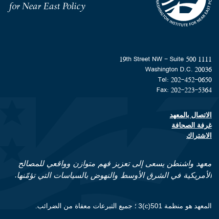
Homepage
1111 19th Street NW - Suite 500
Washington D.C. 20036
Tel: 202-452-0650
Fax: 202-223-5364
الاتصال بالمعهد
Footer contact links
غرفة الصحافة
الاشتراك
معهد واشنطن يسعى إلى تعزيز فهم متوازن وواقعي للمصالح
الأمريكية في الشرق الأوسط والنهوض بالسياسات التي تؤمّنها.
المعهد هو منظمة 501(c)3 ؛ جميع التبرعات معفاة من الضرائب.