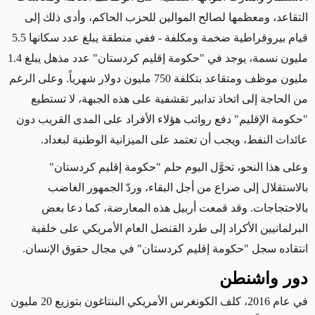
التقاعد، ومعظمها لصالح الموالين للحزب الحاكم، وأدى ذلك إلى
قيام بيروقراطية ضخمة ومكلفة
- ففي منطقة يبلغ عدد سكانها 5.5
مليون نسمة، يوجد في "حكومة إقليم كردستان" عدد مذهل يبلغ 1.4
مليون موظف ومتقاعد بتكلفة 750 مليون دولار شهرياً
.
وعلى الرغم
من
الحاجة إلى اتخاذ تدابير تقشفية على هذه الجبهة، لا تستطيع
"حكومة الإقليم" دفع رواتب هؤلاء الأفراد على المدى القريب دون
عائدات النفط، ويجب أن تعتمد على الميزانية الوطنية لبغداد.
وعلى هذا النحو
، تحوَّل اليوم حلم "حكومة إقليم كردستان"
بالاستقلال إلى صراع من أجل البقاء، وردّ الجمهور الغاضب
بالاحتجاجات.
وقد
قمعت أربيل هذه المعارضة، كما دعا بعض
البرلمانيين الأكراد إلى طرد القنصل العام الأمريكي على خلفية
انتقاده سجل "حكومة إقليم كردستان" في مجال حقوق الإنسان.
دور واشنطن
في عام 2016، كلف الكونغرس الأمريكي البنتاغون بتوزيع 20 مليون