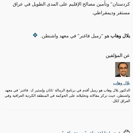
كردستان" وتأمين مصالح الإقليم على المدى الطويل في عراق
مستقر وديمقراطي.
بلال وهاب
هو "زميل فاغنر" في معهد واشنطن.
عن المؤلفين
بلال وهاب
الدكتور بلال وهاب هو زميل أقدم في برنامج الزمالة "ناثان وإسثير ك. فاغنر" في معهد
واشنطن، حيث تركز مقالاته وتحليلاته على الحوكمة في المنطقة الكردية العراقية وفي
العراق ككل.
عرض / طباعة ملف "پي. دي. إف."