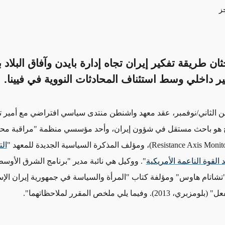
ز
ان طريقة تفكير إيران تجاه إدارة بايدن وآفاق البلاد 
ر داخلي وسط استئناف المحادثات النووية في فيينا.
2 تشرين الثاني/نوفمبر، عقد معهد واشنطن منتدى سياسي افتراضي مع أمير 
ج هو باحث مستقل في شؤون إيران، وأحد مؤسسي منظمة "مراقبة مح
Resistance Axis Monit
)، ومؤلف المذكرة السياسية الجديدة للمعهد "
ال
يد القوة الناعمة الأمريكية
". ووكيل هي نائبة مدير "برنامج الشرق الأو
"تشاتام هاوس" ومؤلفة كتاب "المرأة والسياسة في جمهورية إيران الإس
20). وفيما يلي ملخص المقرر لملاحظاتهما".