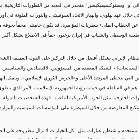
راني أو "ويستوكسيفيكيشن" متجذر في العديد من التطورات التاريخية، ب
كي
خلال عهد بهلوي، وانهيار الاتحاد السوفييتي، والثورات الملونة في أور
ن الخطاب المليء بنظريات المؤامرة، قد يكون خامنئي محقاً بخوفه م
طبقة الوسطى والشباب في إيران يرغبون حقاً في الاطلاع بشكل أكبر ع
نظام الإيراني
بشكل أفضل
من خلال التركيز على
الدولة العميقة [
الشخ
 السياسات] - الشبكة المعقدة من المسؤولين الاقتصاديين والسياسيين
يين التي تتخطى المرشد الأعلى و
«
الحرس الثوري الإسلامي
»
. ويتمثل ال
هم في السلطة في حماية رؤية الجمهورية الإسلامية، الأمر الذي ينطو
يرات الخارجية
مثل الحرب الأمريكية الناعمة
. فهذه الشخصيات [
الدولة ا
وتكبح المعارضة من خلال السيطرة على المؤسسات السياسية والموارد ا
 تستخدم واشنطن عبارات
مثل "كل الخيارات لا تزال مطروحة على الط