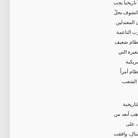
تاريخياً يجب
باتشوف بحلّ
ن المعتدلين
رب الناعمة
نظام ضعيف
غيرة التي
ريكية
نظام
أمراً
 الشعب.
تاريخية
ذهب أبعد من
، على
مثال، وافقت