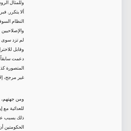
وللمثال الروس
ألا يتكرر. ف
النظام السوفي
والإصلاحيين 
لم تزد سوى بع
وقابل للاخترا
دعمت سابقاً 
المتصورة
كذر
غير مرجح
، إ
ومن جهتهم، يع
للعدائية مع 
ذلك بسبب عجز
الحكومتين أن 