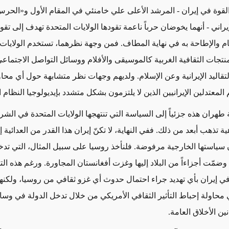
القوة في إيران - المرشد الأعلى علي خامنئي في المقام الأول و
«
الحرس
يراني - أنهما يخوضان حرباً ناعمة تقودها الولايات المتحدة تهدف إلى ت
م والإطاحة به في نهاية المطاف. فمن وجهة نظرهما، تستخدم الولايات 
نتجات الثقافية الغربية كالموسيقى والأفلام ووسائل التواصل الاجتماعي
اليد الإيرانية وعن الإسلام. و
لديهم وجهات نظر متشابهة حول أي محا
المعتدلين الإيرانيين
الذين لا يلتزمون
بشكل متشدد بإيديولوجيا النظام ال
 طهران هذه جزئياً إلى السياسة التي تنتهجها الولايات المتحدة في الش
ية تذهب أبعد من ذلك. ففي النهاية، لا تكنّ إيران هذا القدر من العدائية 
سياستها الخارجية مرفوضة. فلنأخذ روسيا على سبيل المثال،
التي
تدخ
 وضمّت
أجزاء
اً من البلاد إليها وغزت أفغانستان المجاورة. ورغم هذه الت
في إيران بأي تهديد جراء احتمال حدوث أي غزو ثقافي من روسيا، ولكنه
محاولة إحباط
التأثير
الثقافي الأمريكي من خلال تدخل الدولة في وسائ
نين الأخلاق العامة.