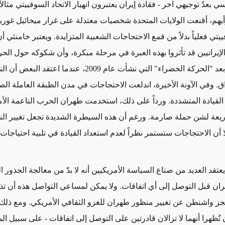
ي بعدٌ توجيهي آخر - فقادة إيران يعتبرون انهيار الاتحاد السوفييتي مثالاً 
برأيهم، أقنعت الولايات المتحدة شخصيات معتدلة على غرار ميخائيل غور
يتي فعلياً بدلاً من قمع الاحتجاجات الشعبية المتزايدة. ويعتبر خامنئي أ
الإيرانيين قد تأثروا بهذه العبرة في مرحلة مبكرة، وأن شكوكه حول الح
د "الحركة الخضراء" التي نشأت عام 2009،
عندما
اعتقد البعض أن ال
ق. و
في الآونة الأخيرة، اندلعت الاحتجاجات في مدن الطبقة العاملة الص
القيادة المتشددة
. ورداً على
ذلك
، استخدمت طهران الحرب الناعمة الأم
يعة لشن حملة صارمة
. ورغم أن هذه السيطرة الشديدة تجعل تغيير ال
لا أن الاحتجاجات ستستمر
نظراً لعدم
استعداد القيادة
في تلبية
احتياجات
تقد العديد من صناع السياسة الأمريكيين أنه لا بدّ من معالجة الجذور ال
إيران قبل التوصل إلى أي اتفاقات. ولا يمكن لمساعي التواصل هذه أن ت
 واشنطن عن تغيير منظور طهران للغزو الثقافي الأمريكي. ومع ذلك
تُظهرا أنهما لا تزالان قادرتين على التوصل إلى اتفاقات - على سبيل ال