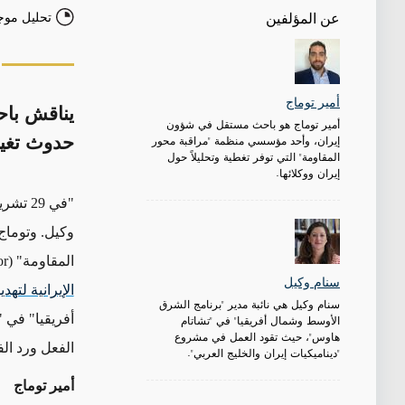
تحليل موج
عن المؤلفين
أمير توماج
يناقش باحث
أمير توماج هو باحث مستقل في شؤون
إيران، وأحد مؤسسي منظمة "مراقبة محور
حدوث تغيي
المقاومة" التي توفر تغطية وتحليلاً حول
إيران ووكلائها.
"في 9
وكيل. وتوما
المقاومة" (
or
سنام وكيل
الإيرانية لتهد
سنام وكيل هي نائبة مدير "برنامج الشرق
أفريقيا" في 
الأوسط وشمال أفريقيا" في "تشاتام
هاوس"، حيث تقود العمل في مشروع
الفعل ورد الفعل" (بلومزبري، 13
"ديناميكيات إيران والخليج العربي".
أمير توماج