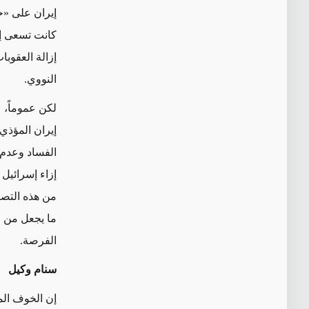
إيران على
«خ
كانت تسعى إل
إزالة العقوب
النووي.
لكن عموماً، 
إيران المؤذي
الفساد وعدم 
إزاء إسرائيل
من
هذه التصر
ما يجعل من ا
الفرصة.
سنام وكيل
إن الخوف الم