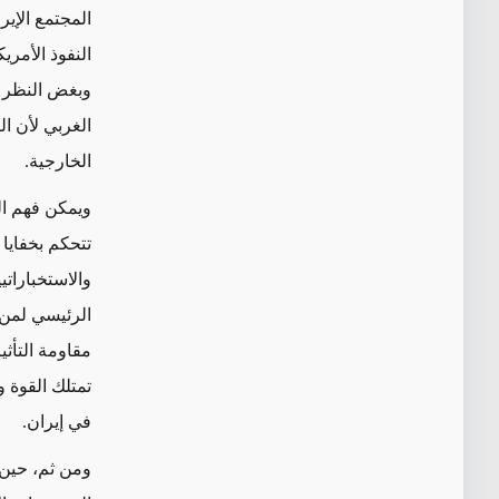
المجتمع الإي
النفوذ الأمري
وبغض النظر
ع
الغربي
لأن
ال
الخارجية.
ويمكن فهم ال
تتحكم بخفايا
والاستخبارات
الرئيسي لمن 
مقاومة التأث
تمتلك القوة 
في إيران.
ومن ثم
، حين