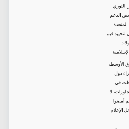
 الثوري
قويض الدعم
المتحدة
 لتحييد قيم
ولات
إسلامية.
رق الأوسط،
إزاء دول
لت في
جاوزات، لا
م أمضوا
ل الإعلام