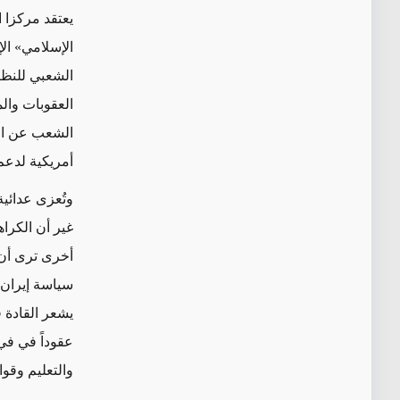
يعتقد مركزا 
الإسلامي
»
الإ
الشعبي للنظا
العقوبات والم
الشعب عن التق
أمريكية لدعم 
وتُعزى عدائية
غير أن الكراه
أخرى ترى أن 
سياسة إيران
يشعر القادة 
عقوداً في
في 
والتعليم وقوا