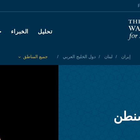
F
Main navigation
تحليل
الخبراء
ح
إيران
لبنان
دول الخليج العربي
جميع المناطق
Toggle List of
شنطن