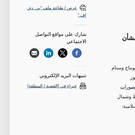
عرض / طباعة ملف "پي. دي.
إف."
شارك على مواقع التواصل
بشأن
الاجتماعي
توماج وسنام
تنبيهات البريد الإلكتروني
ور
خبراء في [القضية / المنطقة]
تصورات
سط وشمال
لامية: