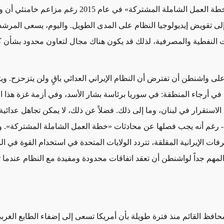
طة العمل الشاملة المشتركة»
في عام 2015 رغم مزاعم خامنئي 
ى تقويض إيديولوجيا النظام على المدى الطويل. واليوم، يسعى المرشد 
ات النفطية والمصرفية
،
لذلك قد يكون هناك مجال لتعاون محدود بشأن
ك
على واشنطن أن تفترض أن النظام الإيراني العدائي باقٍ ولن يتزحزح. وي
 في أرجاء المنطقة: في سوريا برئاسة بشار الأسد، وفي أزمة غزة هذا ا
الاستقرار في لبنان،
وما إلى ذلك
. فضلاً عن ذلك، لا يمكن تجاهل عدائية 
 - رغم أنه يجب فصلها عن محادثات
«خطة العمل الشاملة المشتركة»
. 
فات الإيرانية المقلقة
، تتردد الولايات المتحدة في استخدام القوة في ال
لمهم جداً لواشنطن أن تعقد اتفاقات محدودة ومفيدة مع النظام
عندما 
حافظ القائم منذ فترة طويلة بأن أمريكا تسعى إلى إضفاء الطابع الغر