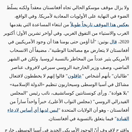
ولا يزال موقف موسكو الحالي تجاه أفغانستان معقداً ولكنه يسلّط
الضوء في النهاية على الأولويات المعادية لأمريكا. وفي الواقع،
يعكس هذا الموقف تاريخاً طويلاً
من ابتغاء المساعدة التي يقدمها
الغرب والاستياء من التفوق الغربي. وفي أواخر تشرين الأول/ أكتوبر
2020،
قال
بوتين: "أنا أؤمن حتى يومنا هذا أن وجود الأمريكيين في
أفغانستان لا يتعارض مع مصالحنا الوطنية"، مضيفاً أن الانسحاب
الأمريكي يثير عدداً من المخاطر بالنسبة
لروسيا
. ولكن في الشهر
الماضي، وصف وزير الخارجية الروسي سيرغي لافروف عناصر
"طالبان" بأنهم أشخاص "
عاقلون
" قالوا إنهم لا يخططون لافتعال
مشاكل في آسيا الوسطى وسيحاربون تنظيم
«
الدولة الإسلامية
»
"بلا هوادة".
ورأى كونستانتين كوساتشيف، نائب رئيس "المجلس
الفيدرالي الروسي" (مجلس النواب الأعلى)، خبراً واحداً ساراً من
أفغانستان - وهو أن الولايات المتحدة "
ليس لديها أي أساس لادعاء
القيادة
" فيما يتعلق بالتسوية في أفغانستان.
واقترح لافروف أنّ الوجود الأمريكي الجديد في آسيا الوسطى خارج