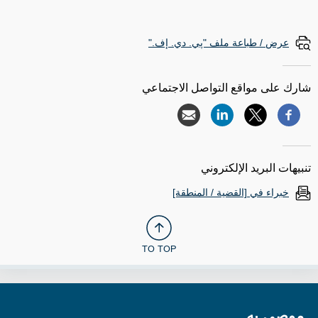
عرض / طباعة ملف "پي. دي. إف."
شارك على مواقع التواصل الاجتماعي
تنبيهات البريد الإلكتروني
خبراء في [القضية / المنطقة]
TO TOP
موصى به