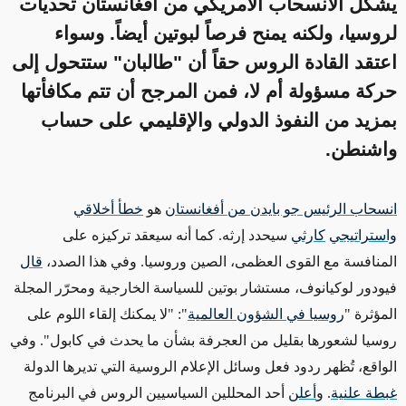
يشكّل الانسحاب الأمريكي من أفغانستان تحديات
لروسيا، ولكنه يمنح فرصاً لبوتين أيضاً. وسواء
اعتقد القادة الروس حقاً أن "طالبان" ستتحول إلى
حركة مسؤولة أم لا، فمن المرجح أن تتم مكافأتها
بمزيد من النفوذ الدولي والإقليمي على حساب
واشنطن.
انسحاب الرئيس جو بايدن من أفغانستان
هو
خطأ أخلاقي
واستراتيجي
كارثي
سيحدد إرثه.
كما أنه سيعقد
تركيزه على
المنافسة مع القوى العظمى، الصين وروسيا. وفي هذا الصدد،
قال
فيودور لوكيانوف، مستشار بوتين للسياسة الخارجية ومحرّر المجلة
المؤثرة "
روسيا في الشؤون العالمية
": "لا يمكنك إلقاء اللوم على
روسيا لشعورها بقليل من
العجرفة
بشأن
ما يحدث في كابول". وفي
الواقع، تُظهر ردود فعل وسائل الإعلام الروسية التي تديرها الدولة
غبطة علنية
. و
أعلن
أحد المحللين السياسيين الروس في البرنامج