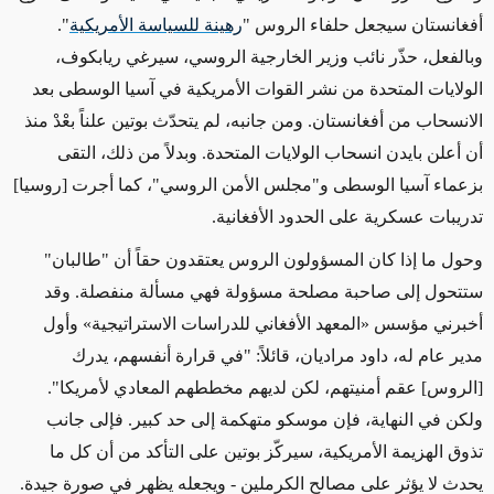
أفغانستان سيجعل حلفاء الروس "
رهينة للسياسة الأمريكية
".
وبالفعل، حذّر نائب وزير الخارجية الروسي، سيرغي ريابكوف،
الولايات المتحدة من نشر القوات الأمريكية في آسيا الوسطى بعد
الانسحاب من أفغانستان. ومن جانبه، لم يتحدّث بوتين علناً بعْدْ منذ
أن أعلن بايدن انسحاب الولايات المتحدة. وبدلاً من ذلك، التقى
بزعماء آسيا الوسطى و"مجلس الأمن الروسي"، كما أجرت [روسيا]
تدريبات عسكرية على الحدود الأفغانية.
وحول ما إذا كان المسؤولون الروس يعتقدون حقاً أن "طالبان"
ستتحول إلى صاحبة مصلحة مسؤولة فهي
مسألة منفصلة
. وقد
أخبرني مؤسس
«
المعهد الأفغاني للدراسات الاستراتيجية
»
وأول
مدير عام له، داود مراديان، قائلاً: "في قرارة أنفسهم، يدرك
[الروس] عقم أمنيتهم، لكن لديهم مخططهم المعادي لأمريكا".
و
لكن
في النهاية، فإن موسكو متهكمة إلى حد كبير. فإلى جانب
تذوق الهزيمة الأمريكية، سيركّز بوتين على التأكد من أن كل ما
يحدث لا يؤثر على مصالح الكرملين - ويجعله يظهر في صورة جيدة.