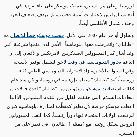
لروسيا.
وعلى مر
السنين، عملَتْ موسكو على بناء نفوذها في
أفغانستان ليس لاعتبارات أمنية فحسب، بل بهدف إضعاف الغرب
وحلف شمال الأطلسي أيضاً.
وبحلول أواخر عام 2007
على الأقل
،
فتحت موسكو خطاً للاتصال
مع
"طالبان" وانخرطت معها دبلوماسياً - الأمر الذي منحها شرعية أكبر.
وقد أشار كبار المسؤولين العسكريين الأمريكيين والأفغان إلى أن
الدعم
تجاوز الدبلوماسية في وقت لاحق
ليشمل توفير الأسلحة.
وفي السنوات الأخيرة، زاد الانخراط الدبلوماسي العلني كثافة.
ورسمياً، تُعد "طالبان" منظمة إرهابية
في
روسيا، ولكن منذ عام
2018،
استضافت موسكو
مسؤولين من
"طالبان" لعدة جولات من
محادثات السلام، التي حققت القليل من التقدم الملموس، إلاّ أنها
أعطت موسكو فرصة لأن تظهر كمنظِّمة لمبادرة دبلوماسية كبرى
لم تلعب الولايات المتحدة فيها دوراً رئيسياً. كما التقى المسؤولون
الروس بشكل روتيني مع [ممثلي] "طالبان" في قطر على مر
السنين.