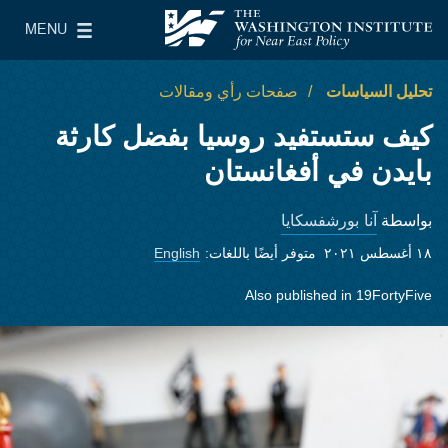
Skip to main content
MENU
معهد واشنطن لسياسات الشرق الأدنى
le Main Menu
تحليل السياسات
صفحات رأي ومقالات
كيف ستستفيد روسيا بفضل كارثة
بايدن في أفغانستان
آنا بورشفسكايا
بواسطة
١٨ أغسطس ٢٠٢١
متوفر أيضًا باللغات:
English
Also published in
19FortyFive