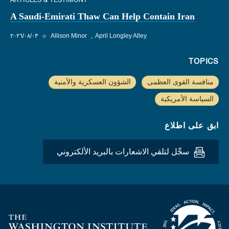
ARTICLES & TESTIMONY
A Saudi-Emirati Thaw Can Help Contain Iran
April Longley Alley
Allison Minor
◆
٠٣‏/٠٨‏/٢٠٢٦
TOPICS
منافسة القوى العظمى
الشؤون العسكرية والأمنية
السياسة الأمريكية
ابق على اطلاع
سجِّل لتلقي الاشعارات بالبريد الألكتروني