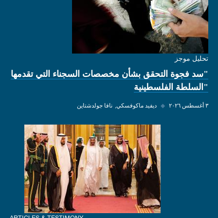
تحليل موجز
"سد فجوة التحقق بشأن مخصصات السجناء التي تقدمها
"السلطة الفلسطينية
٣ أغسطس ٢٠٢٦
◆
ديفيد ماكوفسكي
نافا جولدشتاين