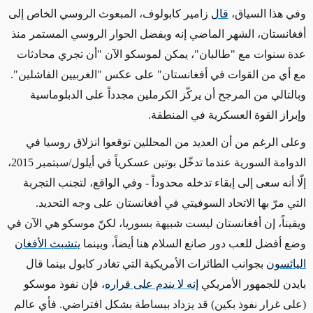
وفي هذا السياق،
قال
زامير كابولوف، المبعوث الروسي الخاص إلى
أفغانستان، الشهر الماضي إنه وبفضل الحوار الروسي المستمر منذ
عدة سنوات مع "طالبان"، يمكن لموسكو الآن "أن تجري محادثات
مع أي من القوات في أفغانستان" على عكس "الغربيين الفاشلين".
وبالتالي من المرجح أن يركّز الكرملين مجدداً على الدبلوماسية
وإبراز القوة العسكرية في المنطقة.
وعلى الرغم من أن العديد
من المحللين توقعوا انزلاق روسيا في
الدوامة السورية عندما تدخّل بوتين عسكرياً في أيلول/سبتمبر 2015،
إلّا أنه سعى إلى إبقاء تدخله محدوداً
- وفي الواقع، لتجنب التجربة
التي مرّ بها الاتحاد السوفيتي في أفغانستان
على وجه التحديد
.
ويقيناً، إن أفغانستان ليست شبيهة بسوريا، لكنّ موسكو هي الآن في
وضع أفضل للعب دور صانع السلام هنا أيضاً،
وبينما
يتشبث الأفغان
اليائسون
بجوانب الطائرات الأمريكية التي تغادر كابول بينما قال
بايدن للجمهور الأمريكي
إنه لا يندم على قراره
، فإن نفوذ موسكو
(على غرار نفوذ بكين)
قد يزداد ببساطة
بشكل افتراضي
. فأي عالم