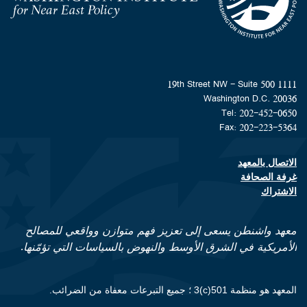
Homepage
1111 19th Street NW - Suite 500
Washington D.C. 20036
Tel: 202-452-0650
Fax: 202-223-5364
الاتصال بالمعهد
Footer contact links
غرفة الصحافة
الاشتراك
معهد واشنطن يسعى إلى تعزيز فهم متوازن وواقعي للمصالح
الأمريكية في الشرق الأوسط والنهوض بالسياسات التي تؤمّنها.
المعهد هو منظمة 501(c)3 ؛ جميع التبرعات معفاة من الضرائب.