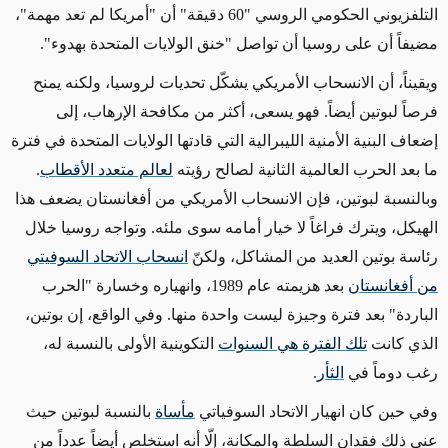
التلفزيوني الحكومي الروسي "60 دقيقة" أن "أمريكا لم تعد مهمة
"،
مضيفاً أن على روسيا أن تواصل "خنق الولايات المتحدة بهدوء"
.
ويقيناً، أن الانسحاب الأمريكي يشكّل تحديات لروسيا، ولكنه يمنح
فرصاً لبوتين أيضاً. فهو يسعى، أكثر من مكافحة الإرهاب، إلى
إضعاف البنية الأمنية الليبرالية التي قادتها الولايات المتحدة في فترة
ما بعد الحرب العالمية الثانية لصالح رؤيته
لعالم متعدد الأقطاب
.
وبالنسبة
لبوتين،
فإن الانسحاب الأمريكي من أفغانستان يضعف هذا
الهيكل
،
ويترك فراغاً لا خيار أمامه سوى ملئه.
وتواجه
روسيا خلال
رئاسة بوتين
العديد من
المشاكل، ولكنّ
انسحاب الاتحاد السوفيتي
من أفغانستان
بعد هزيمته عام 1989، وانهياره وخسارة "الحرب
الباردة" بعد فترة وجيزة ليست واحدة منها. وفي الواقع، إن بوتين،
الذي كانت
تلك الفترة هي السنوات
التكوينية الأولى بالنسبة له،
رغب دوماً في
الثأر
.
وفي حين كان انهيار الاتحاد السوفياتي
مأساة
بالنسبة
لبوتين
حيث
عنى
ذلك فقدان السلطة والمكانة، إلّا أنه استخلص أيضاً عدداً من