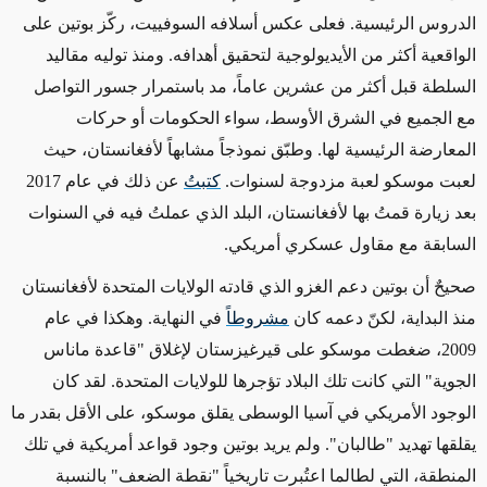
الدروس الرئيسية. فعلى عكس أسلافه السوفييت، ركّز بوتين على
الواقعية أكثر من الأيديولوجية لتحقيق أهدافه. ومنذ توليه مقاليد
السلطة قبل أكثر من عشرين عاماً، مد باستمرار جسور التواصل
مع الجميع في الشرق الأوسط، سواء الحكومات أو حركات
المعارضة الرئيسية
لها
. وطبّق نموذجاً مشابهاً لأفغانستان، حيث
لعبت موسكو
لعبة مزدوجة لسنوات.
كتبتُ
عن ذلك في عام 2017
بعد زيارة قمتُ بها لأفغانستان، البلد الذي عملتُ فيه في السنوات
السابقة مع مقاول عسكري أمريكي.
صحيحٌ أن بوتين دعم الغزو الذي قادته الولايات المتحدة لأفغانستان
منذ البداية، لكنّ دعمه كان
مشروطاً
في النهاية. وهكذا في عام
2009، ضغطت موسكو على قيرغيزستان لإغلاق "قاعدة ماناس
الجوية" التي كانت تلك البلاد تؤجرها للولايات المتحدة. لقد كان
الوجود الأمريكي في آسيا الوسطى يقلق موسكو، على الأقل بقدر ما
يقلقها تهديد "طالبان". ولم يريد بوتين وجود قواعد أمريكية في تلك
المنطقة، التي لطالما اعتُبرت تاريخياً "نقطة الضعف" بالنسبة