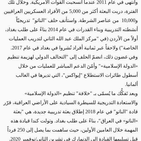
وانتهى في عام 2011 عندما انسحبت القوات الأمريكية. وخلال تلك
الفترة، دربت البعثة أكثر من 5,000 من الأفراد العسكريين العراقيين
و10,000 من عناصر الشرطة. واستأنف حلف "الناتو" تدريجيّاً
أنشطته التدريبية وبناء القدرات في عام 2014 بناءً على طلب بغداد،
أولاً من الأردن (في "مركز الملك عبد الله الثاني لتدريب العمليات
الخاصة") ولاحقاً عبر ثمانية أفراد نُشروا في بغداد في عام 2017.
وفي غضون ذلك، انضمّ الحلف إلى "التحالف الدولي لهزيمة تنظيم
«الدولة الإسلامية»" وأمّنَ الدعم المباشر للعمليات من خلال
أسطول طائرات الاستطلاع "إيواكس"، التي تديرها في الغالب
ألمانيا.
وبعد تَفكُّك ما يُسمّى بـ "خلافة" تنظيم «الدولة الإسلامية»
والاستعادة التدريجية للسيطرة السيادية على الأراضي العراقية، قرّر
قادة "الناتو" في عام 2018 إطلاق بعثة تدريبية جديدة، هي "بعثة
«الناتو» في العراق"، بناءً على طلب بغداد. وتولت كندا قيادة هذه
المهمة خلال العامين الأولين، حيث ساهمت بما يصل إلى 250 فرداً
قبل تسليمها القيادة إلى الدنمارك في تشرين الثاني/نوفمبر 2020.