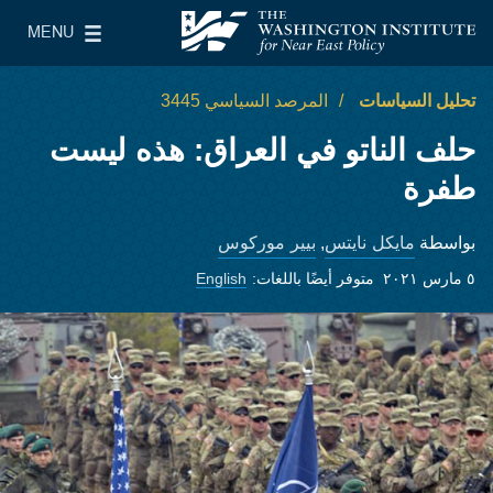
Skip to main content
MENU
معهد واشنطن لسياسات الشرق الأدنى
le Main Menu
تحليل السياسات
المرصد السياسي 3445
حلف الناتو في العراق: هذه ليست
طفرة
مايكل نايتس
بيير موركوس
بواسطة
,
٥ مارس ٢٠٢١
متوفر أيضًا باللغات:
English