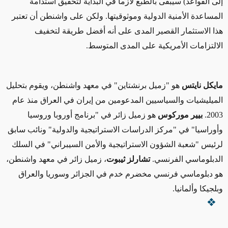
إلى القواعد) سيبقى بالطبع لازماً في البداية لتحقيق استدامة
المساعدة الأمنية الدولية وموثوقيتها. ولكن على واشنطن أن تعتبر
هذا الاستثمار القصير المدى على أنه أفضل طريقة لتخفيف
الالتزامات الأمريكية على المدى المتوسط.
مايكل نايتس
هو "زميل برنشتاين" في معهد واشنطن، ويقوم بتحليل
الميليشيات والسياسيين المدعومين من إيران في العراق منذ عام
2003.
بيير
موركوس
هو زميل زائر في "برنامج أوروبا وروسيا
وأوراسيا" في "مركز الدراسات الاستراتيجية والدولية" ونائب سابق
لرئيس "شعبة الشؤون الاستراتيجية والأمن السيبراني" في السلك
الدبلوماسي الفرنسي.
تشارلز ثيبوت
، زميل زائر في معهد واشنطن،
هو دبلوماسي فرنسي مخضرم خدم في الجزائر وسوريا والعراق
وبلجيكا وألمانيا.