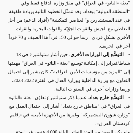
"بعثة «الناتو» في العراق" في مقرّ وزارة الدفاع ففط وفي
"المنطقة الدولية" ببغداد. وقد تتمثّل الخطوة التالية بزيادة طفيفة
في عدد المستشارين و"العناصر التمكينية" (أفراد الدعم) من أجل
التعاطي مع الجيش والقوات الجوّيّة والقوات البحرية والقوات
الأخرى بشكلٍ فردي - ربما حوالي 150 فرداً هذا الصيف و 70 فرداً
آخر في الخريف.
•
التوسُّع إلى الوزارات الأخرى
. حين أشار ستولتنبرغ في 18
شباط/فبراير إلى إمكانية توسيع "بعثة «الناتو» في العراق" مهمتها
إلى "المزيد من مؤسسات الأمن العراقية"، كان يشير إلى احتمال
التعاون مع وزارة الداخلية ووزارة العدل في الفترة 2022-2023،
وربما وزارات أخرى في السنوات التالية.
•
التوسُّع خارج بغداد
. عندما ذكر ستولتنبرغ تعاوُن "بعثة «الناتو»
في العراق" في "مناطق خارج بغداد" أشار إلى احتمال العمل مع
"وزارة شؤون البيشمركة" وغيرها من الأجهزة الأمنية في «إقليم
كردستان العراق».
ولم يكن القصد من العدد النهائي البالغ 4,000 عنصر في "بعثة