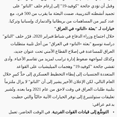
وقبل أن تؤدي جائحة "كوفيد-19" إلى إرغام حلف "الناتو" على
تجميد أنشطته التدريبية، ضمت البعثة ما يقرب من 500 فرد، مع
عدد كبير من المساهمات من بريطانيا والدنمارك وإسبانيا وتركيا.
خيارات لـ "بعثة «الناتو» في العراق"
خلال اجتماع وزراء الدفاع في شباط/فبراير 2020، قرّر حلف "الناتو"
دراسة توسيع "بعثة «الناتو» في العراق" من أجل تلبية متطلبات
العراق للمساعدة في إصلاح القطاع الأمني تحت عنوان جديد،
وكذلك لمواجهة ضغوط إدارة ترامب لمزيد من تقاسم الأعباء. وأدى
تفشي جائحة "كوفيد-19" وهجمات الميليشيات على القواعد
المتعددة الجنسيات إلى إبطاء التخطيط العسكري إلى حدٍّ كبيرٍ خلال
العام التالي، لكن الإعلان الأخير يشير إلى أن "الناتو" لا يزال ملتزماً
بتلبية طلبات العراق في وقت لاحق من عام 2021 وما بعده. وتُشير
تعليقات ستولتنبرغ إلى توفر الخيارات الآتية حاليّاً والتي حظيت
بدعم عراقي:
•
التوسُّع إلى قيادات القوات الفردية
. في الوقت الحاضر، تعمل