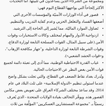
ومجموعة من الشركاء الذين يساعدون في تلبيتها. أما التحديات
الأكثر إلحاحاً التي يواجهها القطاع اليوم فهي:
• قصور في أداء الوزارات الأمنيّة والمؤسسات الأخرى التي
أضعفها الفساد والتغلغل الحزبي وعدم كفاية التدريب والتنظيم.
• تَضاؤل الموارد الماليّة، مما يُشير إلى الحاجة إلى الترشيد.
• ازدواجية الأدوار والمهام لمختلف وكالات الاستخبارات وقوات
الأمن (على سبيل المثال، القوات المسلحة التابعة لوزارة الدفاع،
وقوات الشرطة التابعة لوزارة الداخلية، و"جهاز مكافحة الإرهاب"،
و«قوات الحشد الشعبي»).
• غياب القدرة الاحتياطية الوطنية، مما أدى إلى تعبئة دائمة لجميع
قوات الأمن بغض النظر عن الاحتياجات الحالية.
وتُدرك بغداد نقاط الضعف في القطاع، والتي تجلت بشكل واضح
عندما استولى تنظيم «الدولة الإسلامية» على ثلث البلاد في عام
2014. وقد ساعدَ مختلف الشركاء العراق على تعويض بعض مكامن
القصور هذه. ويوفّر التحالف بقيادة الولايات المتحدة - الذي يُعرف
رسميّاً بـ "مجموعة المستشارين العسكريين" المؤلَّفة من ثلاث