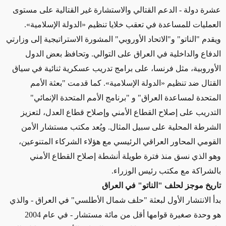
عشرة دولة - الدعم القتالي والاستشارة غير القتالية على مستوى
العمليات للمساعدة في تعقب خلايا تنظيم «الدولة الإسلامية».
ويقدم "الناتو" و"الاتحاد الأوروبي" المشورة الاستراتيجية إلى وزارتي
الدفاع والداخلية في العراق على التوالي. وتحافظ بعض الدول
الأوروبية، مثل فرنسا، على برامج تدريب عسكرية ثنائية في سياق
القتال ضد تنظيم «الدولة الإسلامية». كما قدمت "بعثة الأمم
المتحدة لمساعدة العراق" و "برنامج الأمم المتحدة الإنمائي"
التدريب على إصلاح القطاع الأمني وإصلاح قطاع العدل، لتعزيز
الشرطة المحلية على سبيل المثال. ويُعد مكتب مستشار الأمن
القومي المحاور العراقي الرئيسي مع هؤلاء الشركاء المتنوعين،
وهو الذي نسق منذ فترة طويلة أنشطة إصلاح القطاع الأمني
بالشراكة مع مكتب رئيس الوزراء.
تاريخ موجز لحلف "الناتو" في العراق
بدأ الانتشار الأول لبعثة "حلف شمال الأطلسي" في العراق - والذي
هو وحدة صغيرة قوامها أقل من مائة مستشار - في عام 2004