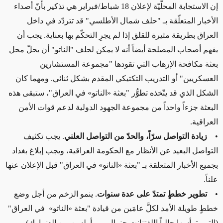
إن الاستجابة المحلّيّة لإعلان 18 شباط/فبراير هي تذكير بأنّ أصداء
الأخبار المتعلّقة بـ "حلف شمال الأطلسي" قد تتردّد في داخل
العراق بطريقة مثيرة للقلق إذا لم يجرِ التحكّم بها بعناية. يجب أن
يفهم أصحاب المصلحة أيضاً أنه لا يمكن لحلف "الناتو" أن يحلّ محل
بعثة مكافحة الإرهاب التي تقودها "مجموعة المستشارين
العسكريين" أو التدريب التكتيكي المقدم بشكل ثنائي. ومهما كان
الشكل الذي قد يتّخذه تطوُّر "بعثة «الناتو» في العراق"، ستبقى هذه
البعثة جزءاً واحداً من مجموعة الجهود الدولية لدعم قوات الأمن
العراقية.
•
زيادة التواصل سرّاً، والحدّ من التواصل العلني
. يجب تكثيف
التواصل البعيد عن الأنظار مع الحكومة العراقية، ويجب إبلاغ بغداد
بجميع الأخبار المتعلقة بـ "بعثة «الناتو» في العراق" قبل الإعلان عنها
علناً.
•
تطوير خططٍ تمتدّ على عدة سنوات
. ينمو الزخم من أجل وضع
خططٍ طويلة الأمد لكلَّ عامَين من قيادة "بعثة «الناتو» في العراق"
(التي يترأسها حالياً اللفتنانت جنرال بيير أولسن من الدنمارك).