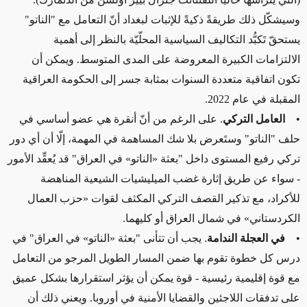
وسيشكّل ذلك طريقةً ذكيةً للإثبات لبغداد أنّ التعامل مع "الناتو"
يستحقّ تَكبُّد التكاليف السياسية المحلّيّة بالنظر إلى أهمية
الالتزامات الكبيرة المعروضة على المدى المتوسط. ويمكن أن
تكون اتفاقية متعددة السنوات بمثابة جسر إلى الحكومة العراقية
المقبلة في عام 2022.
•
العامل التركي
. على الرغم من أنّ أنقرة هي عضو أساسي في
حلف "الناتو" وستَعرض بلا شك المساهمة في المهمة، إلّا أن أي دور
تركي رفيع المستوى داخل "بعثة «الناتو» في العراق" قد يُعقِّد الأمور
- سواء عن طريق إثارة غضب الميليشيات الشيعية المناهضة
للأكراد، مع تذكير القصف التركي المكثف لقوات «حزب العمال
الكردستاني» في شمال العراق أو كليهما.
•
في العجلة الندامة
. يجب أن تتأنى "بعثة «الناتو» في العراق" في
درس كل خطوة تقوم بها ضمن المسار الطويل المرجو من التعامل
مع قوة إقليمية رئيسية - قوة يمكن أن يؤثر استقرارها بشكل عميق
على تدفقات اللاجئين والقضايا الأمنية في أوروبا. ويعني ذلك أن