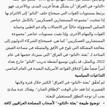
«الناتو» في العراق" أن يشكّل هدفاً قريب المدى. وبالأحرى، فهو
يرتبط بمستويات القوات التي سيحتاج حلف "الناتو" إلى الالتزام بها
إذا سَحَبت "مجموعة المستشارين العسكريين" بالكامل عناصر
التمكين المسؤولة حاليّاً عن الاتصالات والدعم الطبي وحماية
القوات والمهام الأخرى. وإذا بقيت مستويات عناصر "مجموعة
المستشارين العسكريين" كما هي، فسيحتاج الشركاء الدوليون إلى
معالجة المشكلة التي تلوح في الأفق والمتمثلة في مساحة العيش
المتاحة لـ "بعثة «الناتو» في العراق" التي سيزداد حجمها في عام
2022. وبالمثل، قد يكون توسيع أنشطة تدريب "الناتو" خارج بغداد
أمراً صعباً نظراً لإغلاق القواعد الأمريكية البعيدة في العام الماضي.
التداعيات السياسية
لم تُحقّق "بعثة «الناتو» في العراق" الكثير خلال فترة ولايتها
القصيرة، لذا فقد حان الوقت "لإطلاق العنان". وهناك عدة مبادئ
يجب أن توجه التطوّرَ المستقبلي للبعثة:
•
توضيح طبيعة
"بعثة
«الناتو»
"
لأصحاب المصلحة العراقيين كافة
.