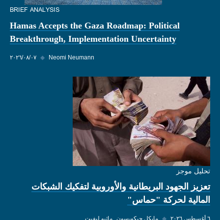
BRIEF ANALYSIS
Hamas Accepts the Gaza Roadmap: Political
Breakthrough, Implementation Uncertainty
Neomi Neumann
◆
٠٧‏/٠٨‏/٢٠٢٦
تحليل موجز
تعزيز الجهود البريطانية والأوروبية لتفكيك الشبكات
المالية لحركة "حماس"
٦ أغسطس ٢٠٢٦
◆
مايكل جيكوبسون
ماثيو ليفيت