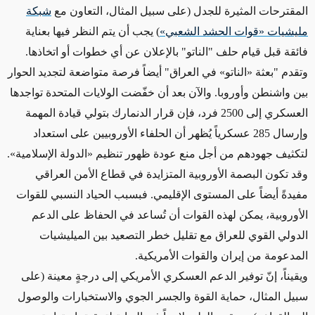
المقترحات المثيرة للجدل (على سبيل المثال، التعاون مع
شبكة
مليشيات «قوات الحشد الشعبي»
) يجب أن يتم النظر فيها بعناية
فائقة قبل قيام حلف "الناتو" بالإعلان عن أي خطوات أو اتخاذها.
وتقدم "بعثة «الناتو» في العراق" أيضاً فرصة متواضعة لتجديد الحوار
بين واشنطن وأوروبا. والآن بعد أن خفّضت الولايات المتحدة تواجدها
العسكري إلى 2500 فرد، فإن قرار الدنمارك بتولي قيادة المهمة
وإرسال 285 عسكرياً يُظهر أن الحلفاء الأوروبيين على استعداد
لتكثيف جهودهم من أجل منع عودة ظهور تنظيم «الدولة الإسلامية».
وقد تكون البصمة الأوروبية المتزايدة في قطاع الأمن العراقي
مفيدةً أيضاً على المستوى الإقليمي. فبسبب الحياد النسبي للقوات
الأوروبية، يمكن لهذه القوات أن تُساعد في الحفاظ على الدعم
الدولي القوي للعراق مع تقليل خطر التصعيد بين الميليشيات
المدعومة من إيران والقوات الأمريكية.
ويقيناً، إنّ توفير الدعم العسكري الأمريكي إلى درجةٍ معينة (على
سبيل المثال، حماية القوة والجسر الجوي والاستخبارات والوصول