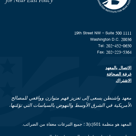
1111 19th Street NW - Suite 500
Washington D.C. 20036
Tel: 202-452-0650
Fax: 202-223-5364
الاتصال بالمعهد
Footer contact links
غرفة الصحافة
الاشتراك
معهد واشنطن يسعى إلى تعزيز فهم متوازن وواقعي للمصالح
الأمريكية في الشرق الأوسط والنهوض بالسياسات التي تؤمّنها.
المعهد هو منظمة 501(c)3 ؛ جميع التبرعات معفاة من الضرائب.