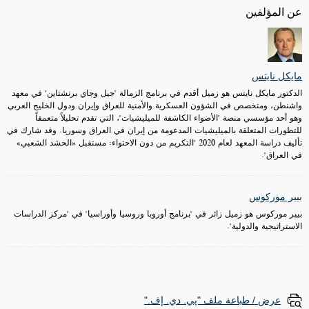
عن المؤلفين
مايكل نايتس
الدكتور مايكل نايتس هو زميل أقدم في برنامج الزمالة "جيل وجاي برنشتاين" في معهد
واشنطن، ومتخصص في الشؤون العسكرية والأمنية للعراق وإيران ودول الخليج العربي
وهو أحد مؤسسي منصة "الأضواء الكاشفة للميليشيات"، التي تقدم تحليلاً متعمقاً
للتطورات المتعلقة بالميليشيات المدعومة من إيران في العراق وسوريا. وقد شارك في
تأليف دراسة المعهد لعام 2020 "التكريم من دون الاحتواء: مستقبل «الحشد الشعبي»
في العراق".
بيير موركوس
بيير موركوس هو زميل زائر في "برنامج أوروبا وروسيا وأوراسيا" في "مركز الدراسات
الاستراتيجية والدولية".
عرض / طباعة ملف "پي. دي. إف."