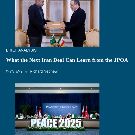
BRIEF ANALYSIS
What the Next Iran Deal Can Learn from the JPOA
Richard Nephew
◆
٠٧‏/٠٨‏/٢٠٢٦