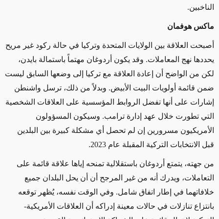
الناخبين.
ماكس هوفمان
أصبحت العلاقة بين الولايات المتحدة وتركيا في حالة ركود غير مريح
يحددها نهج المعاملات.
وقد يكون أردوغان مهتماً ب
استمالة بايدن،
لكن من الواضح أن إعادة العلاقة مع تركيا إلى وضعها السابق ليست
ضمن قائمة أولويات البيت الأبيض.
وبدلاً من
ذلك، ترسل واشنطن
إشارات على أنها تفضل الروابط المؤسسية على العلاقات الشخصية
التي تطورت خلال عهد إدارة ترامب. وسيكون المسؤولون
الأمريكيون مسرورين إن لم تحصل أي مشكلة كبيرة بين البلدين
قبل الانتخابات التركية المقبلة عام 2023.
من جهته،
يتمتع
أردوغان باستقلالية تمنحه إياها علاقة قائمة على
التعاملات، ويدرك أنه من
غير المرجح
أن
أن يحل البلدان جميع
خلافاتهما في إطار اتفاق شامل. وفي الوقت نفسه، يُظهر توقعه
بانتزاع تنازلات في
حالات معينة
إدراكه أن العلاقات الأمريكية-