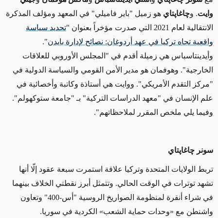
وايت
. و
چاغاپتاي
هو
زميل "باير فاميلي
"
في المعهد ومؤلف المذكرة
الانتقالية لعام 2021 التي صدرت مؤخراً بعنوان "
تحديد سياسة
واقعية تجاه تركيا في عهد أردوغان: نصائح لإدارة بايدن
".
وأيدينتاسباس هي زميلة أقدم في "المجلس الأوروبي للعلاقات
الخارجية". وهوفمان هو مدير الأمن القومي والسياسة الدولية في
"مركز التقدم الأمريكي". ووايت هي أستاذة وكاتبة وأخصائية في
علم الإنسان في "معهد الدراسات التركية" بـ "جامعة ستوكهولم".
وفيما يلي ملخص المقرر لملاحظاتهم".
سونر
چاغاپتاي
تربط الولايات المتحدة وتركيا علاقة استمرت سبعة عقود إلّا أنها
تشهد توترات في الوقت الحالي. وتتمثل أبرز نقطتي الخلاف بينهما
في شراء أنقرة لمنظومة الصواريخ الروسية "أس-400" وتعاون
واشنطن مع
«وحدات حماية الشعب»
الكردية في سوريا.