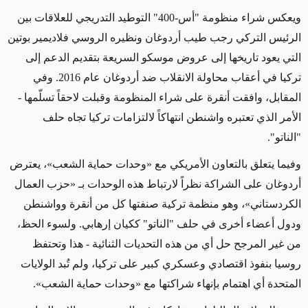
ويعكس شراء منظومة "أس-400" التوطيد التدريجي للعلاقات بين
الرئيس التركي رجب طيب أردوغان ونظيره الروسي فلاديمير بوتين
التي يعود تاريخها إلى عروض موسكو السريعة بتقديم الدعم إلى
تركيا
في أعقاب محاولة الانقلاب
ضد أردوغان عام 2016. وفي
المقابل، وافقت أنقرة على شراء المنظومة
وقبلت
لاحقاً تسلّمها
-
الأمر الذي تعتبره واشنطن انتهاكاً لالتزامات تركيا تجاه حلف
"الناتو"
.
وفيما يتعلق بالتعاون الأمريكي
مع
«وحدات حماية الشعب»، يعترض
أردوغان على
الشراكة نظراً لارتباط هذه الوحدات بـ
«
حزب العمال
الكردستاني
»
، وهو منظمة تركية صنفتها كل من أنقرة وواشنطن
ودول أعضاء أخرى في حلف "الناتو"
ككيان إرهابي
. ولسوء الحظ،
من
غير المرجح
حل أي من هذه التحديات الثنائية
- هذا وتحتفظ
روسيا بنفوذ اقتصادي وعسكري كبير على تركيا، ولم تُبد الولايات
المتحدة أي اهتمام بإنهاء شراكتها مع «وحدات حماية الشعب»
.