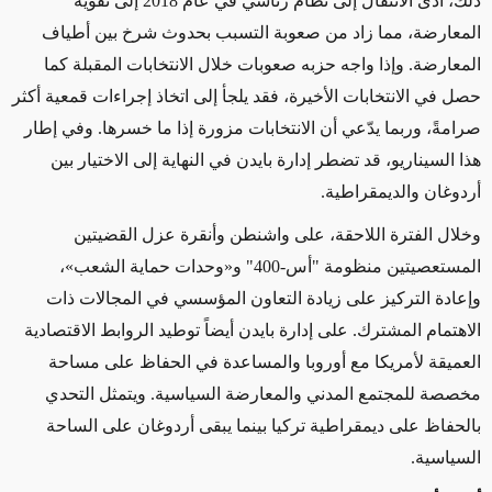
ذلك،
أدى
الانتقال إلى نظام رئاسي في عام 2018
إلى تقوية
المعارضة
،
مما زاد من صعوبة
التسبب بحدوث شرخ بين أطياف
المعارضة.
وإذا
واجه حزبه صعوبات خلال الانتخابات المقبلة كما
حصل في الانتخابات الأخيرة، فقد يلجأ إلى اتخاذ
إجراءات
قمعية أكثر
صرامةً، وربما
يدّعي
أن الانتخابات مزورة
إذا
ما خسرها. وفي إطار
هذا السيناريو، قد تضطر إدارة بايدن في النهاية إلى الاختيار بين
أردوغان والديمقراطية.
وخلال الفترة اللاحقة، على واشنطن وأنقرة عزل القضيتين
المستعصيتين
منظومة "أس-400"
و«وحدات حماية الشعب»
،
وإعادة التركيز على زيادة التعاون المؤسسي في
المجالات ذات
الاهتمام المشترك
.
على إدارة بايدن أيضاً
توطيد الروابط الاقتصادية
العميقة لأمريكا
مع أوروبا والمساعدة
في
الحفاظ على مساحة
مخصصة للمجتمع المدني والمعارضة السياسية. ويتمثل التحدي
بالحفاظ على ديمقراطية تركيا
بينما
يبقى أردوغان على الساحة
السياسية.