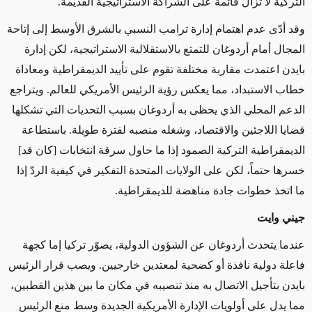
التركية لا تزال قائمة على الشراكة الاستراتيجية القديمة.
وقد أدّى عدم اهتمام إدارة ترامب النسبي بالشرق الأوسط إلى إتاحة
المجال أمام أردوغان للتمتع بالاستقلالية الاستراتيجية، لكن إدارة
بايدن اعتمدت مقاربة مختلفة تقوم على تأييد الديمقراطية ومعاداة
خطاب الاستبداد،
مما يعكس
رؤية الرئيس الأمريكي للعالم. ويتراجع
الدعم المحلي الذي يحظى به أردوغان بسبب التحديات التي تشكلها
قضايا اللاجئين والاقتصاد،
وشغله
منصبه لفترة طويلة. باستطاعة
الديمقراطية التركية الصمود إذا ما حاول سرقة انتخابات [كان قد]
خسرها حتماً، لكن على الولايات المتحدة التفكير في كيفية الردّ إذا
ما اتخذ خطوات
جادة
مناهضة للديمقراطية.
جيني وايت
عندما يتحدث أردوغان عن الشؤون الدولية، يصوّر تركيا إما كجهة
فاعلة دولية نافذة أو كضحية لمعتدين خارجيين. ويصب قرار الرئيس
بايدن
بتأجيل
الاتصال به منذ تنصيبه
في مكان ما بين هذين القطبين
،
مما يدل على
أولويات الإدارة الأمريكية الجديدة وسط منع الرئيس