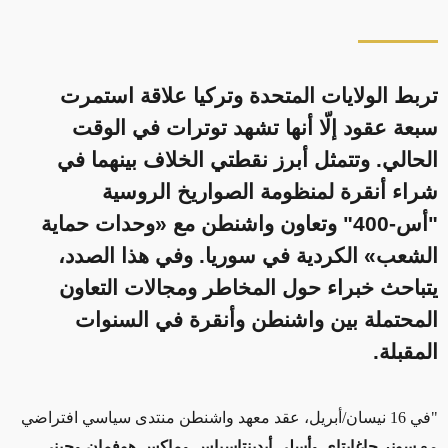
تربط الولايات المتحدة وتركيا علاقة استمرت
سبعة عقود إلّا أنها تشهد توترات في الوقت
الحالي. وتتمثل أبرز نقطتي الخلاف بينهما في
شراء أنقرة لمنظومة الصواريخ الروسية
"أس-400" وتعاون واشنطن مع «وحدات حماية
الشعب» الكردية في سوريا. وفي هذا الصدد،
يتباحث خبراء حول المخاطر ومجالات التعاون
المحتملة بين واشنطن وأنقرة في السنوات
المقبلة.
"في 16 نيسان/أبريل، عقد معهد واشنطن منتدى سياسي افتراضي
مع
سونر
چاغاپتاي
و
أسلي أيدينتاسباس
و
ماكس هوفمان
و
جيني