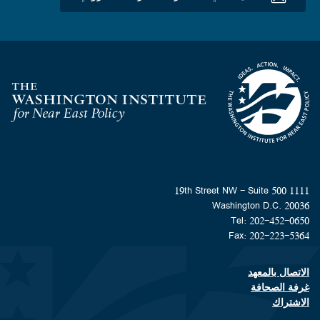
Homepage
1111 19th Street NW - Suite 500
Washington D.C. 20036
Tel: 202-452-0650
Fax: 202-223-5364
الاتصال بالمعهد
Footer contact links
غرفة الصحافة
الاشتراك