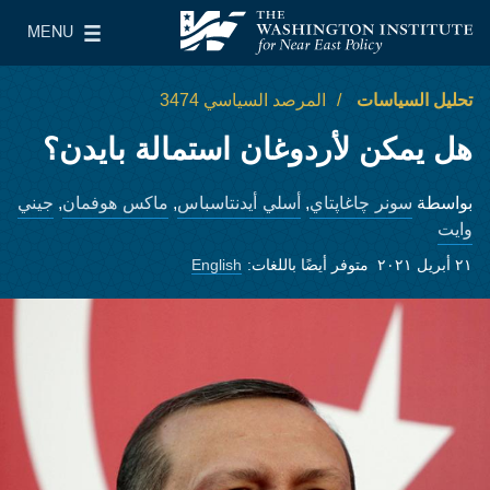
Skip to main content
MENU
معهد واشنطن لسياسات الشرق الأدنى
le Main Menu
تحليل السياسات
المرصد السياسي 3474
هل يمكن لأردوغان استمالة بايدن؟
سونر چاغاپتاي
أسلي أيدنتاسباس
ماكس هوفمان
جيني
بواسطة
,
,
,
وايت
٢١ أبريل ٢٠٢١
متوفر أيضًا باللغات:
English