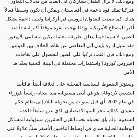
ومع ذلك، لا يزال البلدان
يشاركان في العديد من مجالات التعاون
.
فتركيا تملك قوة ناعمة في أفغانستان ويمكن أن تكون وسيطاً فعالاً
هناك. كما تصدت للعدوان الروسي في أوكرانيا وليبيا، داعمةً بشكل
أكبر للمصالح الأمريكية.
وإذا
انتهجت أنقرة موقفاً
أكثر انتقاداً
ضد
الصين، لا سيما فيما يتعلق بطريقة معاملة بكين
لمسلمي الأويغور
،
فقد تميل إدارة بايدن إلى
التغاضي عن نقاط الخلاف
بين الدولتين.
ومع ذلك، فإن
اعتماد تركيا على الصين للحصول على لقاحات
[فيروس كورونا] واستثمارات محتملة في البنية التحتية يعقّد هذا
الأمر.
وستؤثر الضغوط السياسية المحلية على العلاقة أيضاً. فالتأييد
الشعبي لأردوغان هو
في أدنى مستوياته
منذ انتخابه رئيساً للوزراء
في عام 2002، أي قبل سنوات من تحويله البلاد إلى نظام حكم
تنفيذي. كذلك، تبخر النمو الاقتصادي الذي عزز سابقاً قاعدته
الشعبية، ولم يلقَ تحميله نخب القرن العشرين مسؤولية المشاكل
الوطنية الحالية صدى في أوساط الناخبين
الأصغر سناً
. علاوةً على