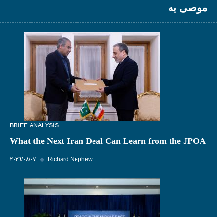
موصى به
BRIEF ANALYSIS
What the Next Iran Deal Can Learn from the JPOA
Richard Nephew
◆
٠٧‏/٠٨‏/٢٠٢٦