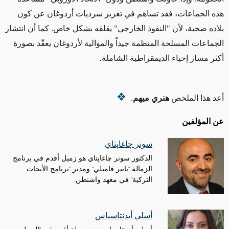
هذه الجماعات، فقد تساهم في تعزيز سرديات أردوغان عن كون
بلاده ضحية، لأن "النفوذ الخارجي" يقلقه بشكل خاص. كما أن انتشار
الجماعات المسلحة المنظمة جيداً والموالية لأردوغان يعقّد بصورة
أكثر مسار إحياء الديمقراطية الشاملة
.
أعد هذا الملخص
هنري ميهم
.
عن المؤلفين
سونر چاغاپتاي
الدكتور سونر چاغاپتاي هو زميل أقدم في برنامج
الزمالة "بايير فاميلي" ومدير "برنامج الأبحاث
التركية" في معهد واشنطن.
أسلي أيدنتاسباس