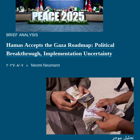
BRIEF ANALYSIS
Hamas Accepts the Gaza Roadmap: Political
Breakthrough, Implementation Uncertainty
Neomi Neumann
◆
٠٧‏/٠٨‏/٢٠٢٦
تحليل موجز