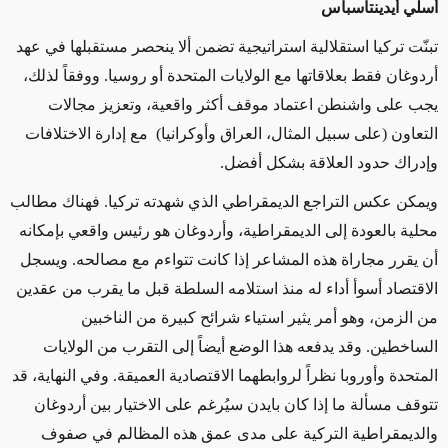
أسلي أيدينتاسباس
تبنّت
تركيا استقلالية استراتيجية تضمن ألا ينحصر مستقبلها في عهد
أردوغان فقط بعلاقاتها مع الولايات المتحدة أو روسيا.
ووفقاً لذلك،
يجب على
واشنطن اعتماد موقف أكثر واقعية، وتعزيز مجالات
التعاون
(على سبيل المثال، العراق وأوكرانيا)
مع إدارة الاختلافات
وإدراك حدود العلاقة بشكل أفضل.
ويمكن عكس
التراجع
الديمقراطي الذي شهدته تركيا. فهناك مطالب
محلية بالعودة إلى الديمقراطية، وأردوغان هو رئيس واقعي بإمكانه
أن يقرر مجاراة هذه المشاعر إذا كانت تتواءم مع مصالحه. ويسجل
الاقتصاد أسوأ أداء له منذ استلامه السلطة قبل
ما يقرب من
عقدين
من الزمن، وهو أمر يثير استياء شرائح كبيرة من الناخبين
الساخطين
.
وقد يدفعه
هذا الوضع
أيضاً إلى
التقرب من الولايات
المتحدة وأوروبا نظراً لروابطهما الاقتصادية
العميقة
. وفي النهاية، قد
تتوقف مسألة ما إذا كان بايدن سيُرغم على الاختيار بين أردوغان
والديمقراطية التركية
على مدى عمق هذه المظالم في صفوف