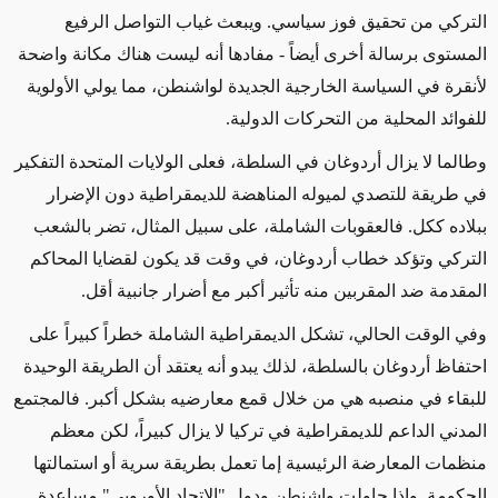
التركي من تحقيق فوز سياسي. ويبعث غياب التواصل
الرفيع
المستوى برسالة أخرى
أيضاً - مفادها أنه ليست هناك مكانة واضحة
لأنقرة في
السياسة الخارجية الجديدة لواشنطن،
مما ي
ولي الأولوية
للفوائد المحلية من التحركات الدولية.
وطالما لا يزال أردوغان في السلطة، فعلى الولايات المتحدة التفكير
في طريقة للتصدي لميوله المناهضة للديمقراطية
دون الإضرار
ببلاده ككل. فالعقوبات الشاملة، على سبيل المثال، تضر بالشعب
التركي وتؤكد خطاب أردوغان، في وقت قد يكون لقضايا المحاكم
المقدمة ضد المقربين منه
تأثير أكبر مع
أضرار جانبية أقل.
وفي الوقت الحالي، تشكل
الديمقراطية الشاملة خطراً كبيراً على
احتفاظ أردوغان بالسلطة، لذلك يبدو أنه يعتقد أن الطريقة الوحيدة
للبقاء في منصبه هي من خلال قمع معارضيه بشكل أكبر. فالمجتمع
المدني الداعم للديمقراطية في تركيا لا يزال كبيراً، لكن معظم
منظمات المعارضة الرئيسية إما تعمل بطريقة سرية أو استمالتها
الحكومة. وإذا حاولت واشنطن ودول "الاتحاد الأوروبي" مساعدة