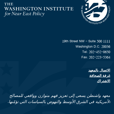
Homepage
1111 19th Street NW - Suite 500
Washington D.C. 20036
Tel: 202-452-0650
Fax: 202-223-5364
الاتصال بالمعهد
Footer contact links
غرفة الصحافة
الاشتراك
معهد واشنطن يسعى إلى تعزيز فهم متوازن وواقعي للمصالح
الأمريكية في الشرق الأوسط والنهوض بالسياسات التي تؤمّنها.