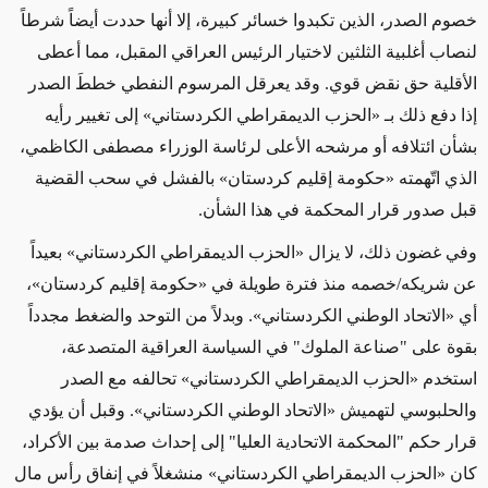
خصوم الصدر، الذين تكبدوا خسائر كبيرة، إلا أنها حددت أيضاً شرطاً
لنصاب أغلبية الثلثين لاختيار الرئيس العراقي المقبل، مما أعطى
الأقلية حق نقض قوي. وقد يعرقل المرسوم النفطي خططَ الصدر
إذا دفع ذلك بـ «الحزب الديمقراطي الكردستاني» إلى تغيير رأيه
بشأن ائتلافه أو مرشحه الأعلى لرئاسة الوزراء مصطفى الكاظمي،
الذي اتّهمته «حكومة إقليم كردستان» بالفشل في سحب القضية
قبل صدور قرار المحكمة في هذا الشأن.
وفي غضون ذلك، لا يزال «الحزب الديمقراطي الكردستاني» بعيداً
عن شريكه/خصمه منذ فترة طويلة في «حكومة إقليم كردستان»،
أي «الاتحاد الوطني الكردستاني». وبدلاً من التوحد والضغط مجدداً
بقوة على "صناعة الملوك" في السياسة العراقية المتصدعة،
استخدم «الحزب الديمقراطي الكردستاني» تحالفه مع الصدر
والحلبوسي لتهميش «الاتحاد الوطني الكردستاني». وقبل أن يؤدي
قرار حكم "المحكمة الاتحادية العليا" إلى إحداث صدمة بين الأكراد،
كان «الحزب الديمقراطي الكردستاني» منشغلاً في إنفاق رأس مال