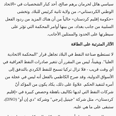
سياسي هائل لحرمان برهم صالح، أحد كبار الشخصيات في «الاتحاد
الوطني الكردستاني»، من ولاية ثانية كرئيس للبلاد. وتخشى
«حكومة إقليم كردستان» حالياً من أن هناك المزيد من ردود الفعل
السلبية من جانب بغداد، من بينها أوامر المحكمة التي تؤثر على
سيطرتها على الحدود والممثلين الأجانب.
الآثار المترتبة على الطاقة
لا تستطيع صناعة النفط في البلاد تجاهل قرار "المحكمة الاتحادية
العليا". ويقيناً، ليس من المقرر أن تتغير صادرات النفط العراقية في
أي وقت قريب - فلا تزال تركيا تسمح للنفط الكردي بالتدفق إلى
الأسواق الدولية، وقد صرح الكاظمي بالفعل أنه ليس في عجلة من
أمره لتنفيذ الحكم. علاوةً على ذلك، يكاد يكون من المؤكد أنّ
شركات النفط التي لديها تكاليف باهظة وحصص كبيرة في «إقليم
كردستان»، مثل شركة "جينيل إنرجي" وشركة "دي إن أو" (DNO)،
ستبقى على ما هي عليه.