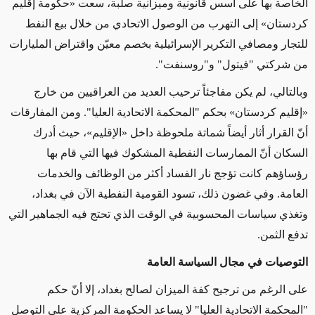
الخاصة بها على أسس قانونية وميزانية صلبة، سعت «حكومة إقليم
كردستان» إلى التهرب من الوصول الاتحادي من خلال بيع النفط
للتجار ومصافي التكرير الإسرائيلية بخصم معيّن واقتراض المليارات
من شركتي "فيتول" و"روسنفت".
وبالتالي،
لم يكن مفاجئاً
ترحيب
العديد
من العراقيين من خارج
«إقليم كردستان» بحكم "المحكمة الاتحادية العليا". ومن المفارقات
أنّ القرار أثار أيضاً شماتة ملحوظة داخل «الإقليم»، حيث أدرك
السكان أنّ الممارسات النفطية المشكوك فيها التي قام بها
رؤساؤهم كانت تؤجج نار الفساد أكثر من الوظائف والخدمات
العامة. وفي غضون ذلك، تسود القومية النفطية الآن في بغداد،
وتغذي سياسات المحسوبية في الوقت الذي تحتج فيه الجماهير التي
تدفع الثمن.
التوصيات في مجال السياسة العامة
على الرغم من ترجيح كفة الميزان لصالح بغداد، إلا أنّ حكم
"المحكمة الاتحادية العليا" لا يساعد الحكومة المركزية على التوصل