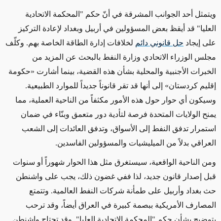
ويتمثل أحد الجوانب المشرقة في أنّ حكم "المحكمة الاتحادية
العليا" ​​قد أيقظ بعض المسؤولين في أربيل وبغداد لإعادة التركيز
على إيجاد
حل قانوني دائم
لخلافات إدارة الطاقة الخاصة بهم. وكلّف
مجلس الوزراء الاتحادي وزارة النفط بالبحث عن المزيد من
الخبرات الأجنبية والمحلية بشأن هذه القضية، بينما أشارت «حكومة
إقليم كردستان» إلى أنها قد تقر قانوناً جديداً للموارد الطبيعية.
وسيكون أي حوار حول هذه الأمور مكثفاً من الناحية العملية، مما
يمنح الولايات المتحدة فرصة لتأدية دور متعمق وبنّاء في ضمان
استمرار تدفق النفط إلى الأسواق، وتدفق العائدات إلى الشعب
العراقي بدلاً من الميليشيات والمسؤولين الفاسدين.
ومن الناحية الواقعية، سيستغرق
مثل هذا الحوار
شهوراً أو سنوات
قبل إصدار قانون جديد، لذا ففي غضون ذلك، يجب على واشنطن
حث بغداد وأربيل على طمأنة شركات النفط العالمية. وتتمتع
المصارف الأمريكية ببصمة كبيرة في العراق أيضاً، وقد ترحب
بتوضيح بشأن حكم "المحكمة الاتحادية العليا". وقد تحتاج واشنطن