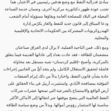
مبادئ فدرالية النفط مع وضع هدفين رئيسيين في الاعتبار، هما
تجنب عودة ظهور دكتاتورية مركزية أخرى، وضمان خدمة الصناعة
المعيلة في البلاد للمصلحة العامة وبقاؤها مسؤولة أمام الشعب.
ودعا الميثاق إلى قانون جديد للنفط والغاز يكرّس إدارة
الهيدروكربونات المشتركة بين الحكومات الاتحادية والإقليمية
والمحلية.
ومع ذلك، فمن الناحية العملية، لا يزال لدى العراق صناعتان
متشعبتان للطاقة - فقد عادت بغداد إلى عاداتها القديمة فيما يتعلق
بالمركزية، وأصبح «إقليم كردستان» شبه مستقل بعد محاولة
فاشلة لتحقيق الاستقلال الكامل، ولم يتخذ أيٌّ من
الجانبين
إجراءات
جادة بشأن قانون النفط، واختارا بدلاً من ذلك إبرام الصفقات
المؤقتة بمصافحة الأيادي. واستثمرت أربيل في بناء الحقائق على
أرض الواقع والاستمتاع بالشرعية التي تمنحها عشرات شركات
النفط العالمية التي يتضح موقفها عبر انتقالها إلى الأماكن الأكثر
مناسبة لها لاستثمار رؤوس أموالها. وبدلاً من وضع سياسة الطاقة