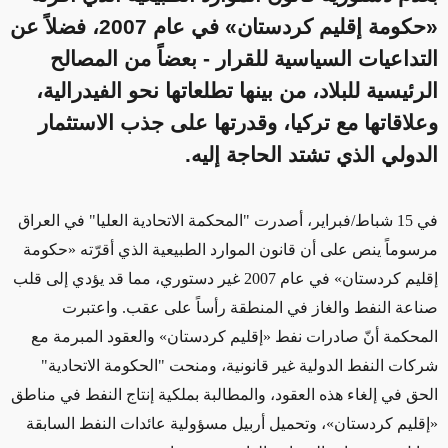
«حكومة إقليم كردستان» في عام 2007، فضلاً عن
التداعيات السياسية للقرار - بعضاً من المصالح
الرئيسية للبلاد، من بينها تطلعاتها نحو الفيدرالية،
وعلاقاتها مع تركيا، وقدرتها على جذب الاستثمار
الدولي الذي تشتد الحاجة إليه.
في 15 شباط/فبراير، أصدرت "المحكمة الاتحادية العليا" في العراق
مرسوماً ينص على أن قانون الموارد الطبيعية الذي أقرّته «حكومة
إقليم كردستان» في عام 2007 غير دستوري، مما قد يؤدي إلى قلب
صناعة النفط والغاز في المنطقة رأساً على عقب. واعتبرت
المحكمة أنّ صادرات نفط «إقليم كردستان» والعقود المبرمة مع
شركات النفط الدولية غير قانونية، ومنحت "الحكومة الاتحادية"
الحق في إلغاء هذه العقود، والمطالبة بملكية إنتاج النفط في مناطق
«إقليم كردستان»، وتحميل أربيل مسؤولية
عائدات النفط
السابقة