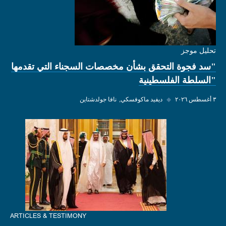
تحليل موجز
"سد فجوة التحقق بشأن مخصصات السجناء التي تقدمها
"السلطة الفلسطينية
٣ أغسطس ٢٠٢٦
◆
ديفيد ماكوفسكي
نافا جولدشتاين
ARTICLES & TESTIMONY