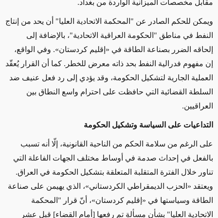
مقابل مخصصات الميزانية الواردة من بغداد.
ويمكن للحكم الصادر عن "المحكمة الاتحادية العليا" أن يحد من إنتاج
النفط في مناطق "الحكومة العراقية الاتحادية"، بالإضافة إلى
إلحاقه الضرر بصناعة الطاقة في «إقليم كردستان». وفي الواقع،
إن مفهوم فدرالية النفط بحد ذاته معرض للخطر.
كما
أن القرار
يُعقّد
العملية الجارية لتشكيل الحكومة، وقد يؤدي إلى رد فعل عنيف ضد
السلطة القضائية التي حافظت على احترام
واسع النطاق بين
العراقيين
.
التداعيات على السياسة وتشكيل الحكومة
على الرغم من سلامة الحكم من الناحية القانونية، إلّا أنه تسبب
بالفعل في إحداث صدمة في أوساط مختلف الجهات الفاعلة التي
تناور خلال الفترة المتقلبة المتعلقة بتشكيل الحكومة في العراق.
ويعتقد «الحزب الديمقراطي الكردستاني»، الذي يهيمن على صناعة
الطاقة وسياستها في «إقليم كردستان»، أنّ قرار "المحكمة
الاتحادية العليا" بشأن مسألةٍ
تم رفعها
[أمام القضاء] قبل عشر