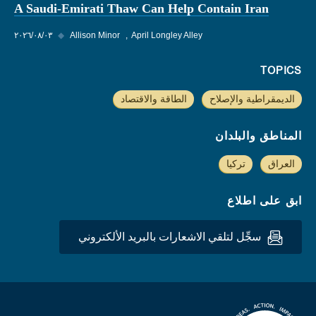
A Saudi-Emirati Thaw Can Help Contain Iran
April Longley Alley
Allison Minor
◆
٠٣‏/٠٨‏/٢٠٢٦
TOPICS
الديمقراطية والإصلاح
الطاقة والاقتصاد
المناطق والبلدان
العراق
تركيا
ابق على اطلاع
سجِّل لتلقي الاشعارات بالبريد الألكتروني