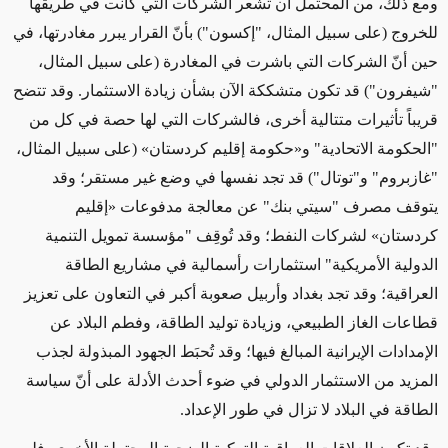
ومع ذلك، من المحتمل أن تشعر الشركات التي كانت في طريقها
للخروج (
على سبيل المثال،
"إكسون") بأنّ القرار يبرر مغادرتها، في
حين أنّ الشركات التي باشرت في المغادرة (
على سبيل المثال،
"شيفرون") قد تكون متشككة الآن بشأن زيادة الاستثمار. وقد تتضح
قريباً تأثيرات
متتالية
أخرى، فالشركات التي لها حصة في كل من
"الحكومة الاتحادية" و«حكومة إقليم كردستان» (
على سبيل المثال،
"غازبروم" و"توتال") قد تجد نفسها في وضع غير مستقر؛ وقد
يتوقف مصرف "سيتي بنك" عن معالجة مدفوعات «إقليم
كردستان» لشركات النفط؛ وقد تُوقِف "
مؤسسة تمويل التنمية
الدولية الأمريكية
" استثمارات رأسمالية في مشاريع الطاقة
العراقية؛ وقد تجد بغداد وأربيل صعوبة أكبر في التعاون على تعزيز
قطاعات الغاز الطبيعي، وزيادة توليد الطاقة، وفطم البلاد عن
الإمدادات الإيرانية المبالغ فيها؛ وقد تُحبَط الجهود المبذولة لجذب
المزيد من الاستثمار الدولي في ضوء أحدث الأدلة على أنّ سياسة
الطاقة في البلاد لا تزال في طور الإعداد.