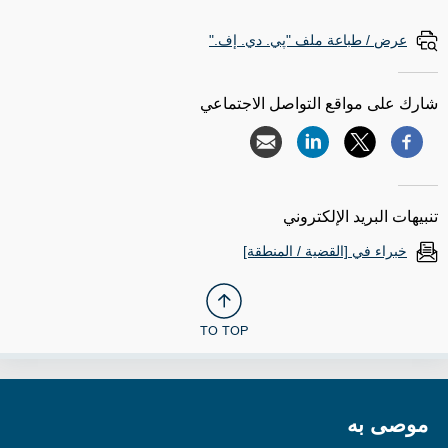
عرض / طباعة ملف "پي. دي. إف."
شارك على مواقع التواصل الاجتماعي
تنبيهات البريد الإلكتروني
خبراء في [القضية / المنطقة]
TO TOP
موصى به