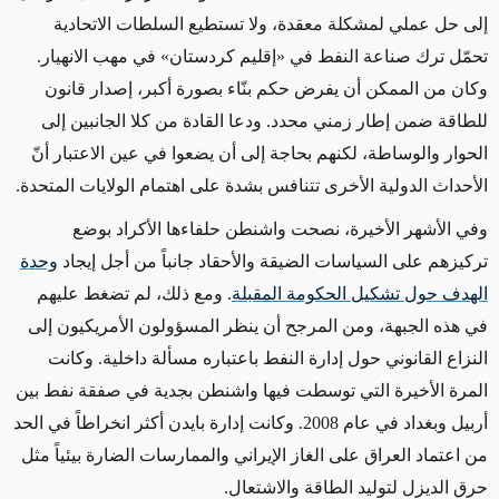
إلى حل عملي لمشكلة معقدة، ولا تستطيع السلطات الاتحادية
تحمّل ترك صناعة النفط في «إقليم كردستان» في مهب الانهيار.
وكان من الممكن أن يفرض حكم بنّاء بصورة أكبر، إصدار قانون
للطاقة ضمن إطار زمني محدد. ودعا القادة من كلا الجانبين إلى
الحوار والوساطة، لكنهم بحاجة إلى أن يضعوا في عين الاعتبار أنّ
الأحداث الدولية الأخرى تتنافس بشدة على اهتمام الولايات المتحدة.
وفي الأشهر الأخيرة، نصحت واشنطن حلفاءها الأكراد بوضع
تركيزهم على السياسات الضيقة والأحقاد جانباً من أجل إيجاد
وحدة
الهدف حول تشكيل الحكومة المقبلة
. ومع ذلك، لم تضغط عليهم
في هذه الجبهة، ومن المرجح أن ينظر المسؤولون الأمريكيون إلى
النزاع القانوني حول إدارة النفط باعتباره مسألة داخلية. وكانت
المرة الأخيرة التي توسطت فيها واشنطن بجدية في صفقة نفط بين
أربيل وبغداد في عام 2008. وكانت إدارة بايدن أكثر انخراطاً في الحد
من اعتماد العراق على الغاز الإيراني والممارسات الضارة بيئياً مثل
حرق الديزل لتوليد الطاقة والاشتعال.