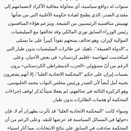
سنوات له دوافع سياسية، أي محاولة معاقبة الأكراد لانضمامهم إلى
مقتدى الصدر، الذي يطمح لقيادة حكومة الأغلبية التي من شأنها
تهميش منافسيه الرئيسيين من الشيعة. ويتزعم هؤلاء المنافسون
رئيس الوزراء السابق نوري المالكي وقد تحالفوا مع الميليشيات
الموالية لإيران، وهو تحالف يمنحهم نفوذاً كبيراً على ما يسمّى
بـ"الدولة العميقة"، ناهيك عن طائرات الميليشيات بدون طيار التي
استُخدمت لمهاجمة «إقليم كردستان» في بعض الأحيان. وعلى
الرغم من أنّ مسؤولي «الحزب الديمقراطي الكردستاني» يرون
بصمات إيران على حكم "المحكمة الاتحادية العليا"، إلا أنهم يشعرون
بخيبة أمل أيضاً لأن الصدر ورئيس مجلس النواب محمد الحلبوسي،
وهو الركيزة الثالثة في تحالفهم، لم يفعلا شيئاً يُذكر لوقف إجراءات
المحكمة أو هجمات الطائرات بدون طيار.
وسواء كانت "المحكمة الاتحادية العليا" قد تأثرت بطهران أم لا، فإن
دخولها في المسائل السياسية قد عرضها للنقد. وعلى الرغم من أن
المحكمة صادقت في السابق على نتائج الانتخابات، مما أثار استياء