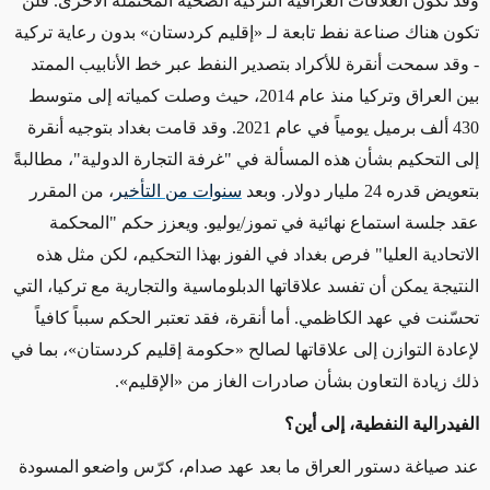
وقد تكون العلاقات العراقية التركية الضحية
المحتملة
الأخرى.
فلن
تكون هناك
صناعة نفط تابعة لـ «إقليم كردستان» بدون رعاية تركية
- وقد سمحت أنقرة للأكراد بتصدير النفط عبر خط الأنابيب الممتد
430 ألف برميل يومياً في عام 2021. وقد قامت بغداد بتوجيه أنقرة
إلى التحكيم بشأن هذه المسألة في "غرفة التجارة الدولية"، مطالبةً
بتعويض قدره 24 مليار دولار. وبعد
سنوات من التأخير
، من المقرر
عقد جلسة استماع نهائية في تموز/يوليو. ويعزز حكم "المحكمة
الاتحادية العليا" فرص بغداد في الفوز بهذا التحكيم، لكن مثل هذه
النتيجة يمكن أن تفسد علاقاتها الدبلوماسية والتجارية مع تركيا، التي
تحسّنت في عهد الكاظمي. أما أنقرة، فقد تعتبر الحكم سبباً كافياً
لإعادة التوازن إلى علاقاتها لصالح «حكومة إقليم كردستان»، بما في
ذلك زيادة التعاون بشأن صادرات الغاز من «الإقليم».
الفيدرالية النفطية، إلى أين؟
عند صياغة دستور العراق ما بعد عهد صدام، كرّس واضعو المسودة