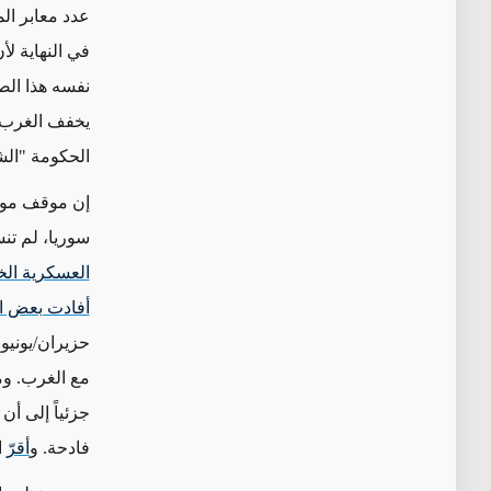
عدد معابر ال
في النهاية ل
نفسه هذا الصي
يخفف الغرب ا
الحكومة "ال
إن موقف مو
سوريا، لم ت
العسكرية ال
أفادت بعض ال
حزيران/يونيو.
مع الغرب. وم
جزئياً إلى أ
فادحة. و
أقرّ
ا