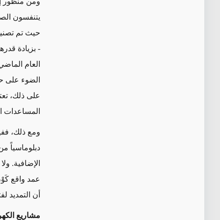
ومن منظور إ
يتنفسون الصعد
حيث
تم تصن
الضوء على حد
على ذلك،
تعت
المساعدات الت
ومع ذلك، ففي
دبلوماسياً م
الإضافية. ول
عمد واقع كَوْ
أن التمديد ل
مشاريع الكهر