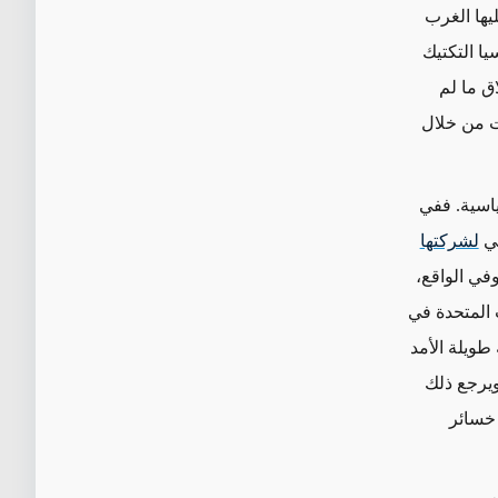
يها الغرب
ا التكتيك
اق ما لم
ت من خلال
اسية. ففي
كي
لشركتها
في الواقع،
 المتحدة في
طويلة الأمد
ويرجع ذلك
 خسائر