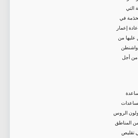
ة
التي
خدَمة في
عادة
إعمار
2، وهي الصيغة المتفق عليها من
 واشنطن
 من أجل
ساعدة
بتقديم مساعدات
ولون الروس
من المناطق
ل منهجي في تقليص