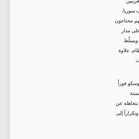
ربيين
سوريا،
هم
محتاجون
ليون شخص شهرياً على مدار
لاد ويسلّط
ام. علاوة
ت
سكو فوزاً
لستة
بتجاهله عن
تكراراً إلى