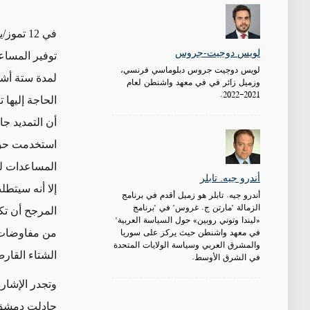
في 12 تموز/يوليو، تبنّى "مجلس الأمن الدولي" القرار رقم 2642،
لويس دوجيت-جروس
توفير المساع
لويس دوجيت جروس دبلوماسي فرنسي،
لمدة ستة أشه
وزميل زائر في في معهد واشنطن لعام
2021-2022.
أن التمديد ج
استخدمت حق ا
المساعدات لم
أندرو جيه. تابلر
إلا أنه سيتط
أندرو جيه. تابلر هو زميل أقدم في برنامج
الزمالة "مارتن ج. غروس" في "برنامج
المرجح أن ت
«ليندا وتوني روبين» حول السياسة العربية"
في معهد واشنطن حيث يركز على سوريا
من مفاوضات "
والمشرق العربي وسياسة الولايات المتحدة
الشتاء القار
في الشرق الأوسط.
وتجدر الإشار
جادلت
دمشق