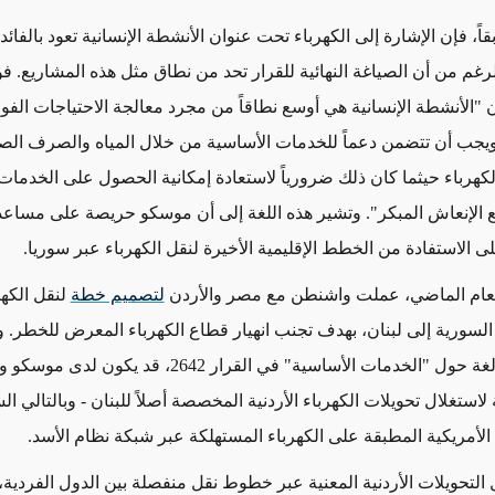
قاً، فإن
الإشارة إلى الكهرباء تحت عنوان الأنشطة الإنسانية تعود بالفائ
لرغم من أن الصياغة النهائية للقرار تحد من نطاق مثل هذه المشاريع
. ف
 "
الأنشطة الإنسانية هي أوسع نطاقاً من مجرد معالجة الاحتياجات الفو
ويجب أن تتضمن دعماً للخدمات
الأساسية من خلال المياه والصرف ال
لكهرباء
حيثما كان ذلك ضرورياً
لاستعادة
إمكانية الحصول على الخدمات 
ع
الإنعاش
المبكر".
وتشير هذه اللغة إلى أن موسكو حريصة على مساعدة
الاستفادة من الخطط الإقليمية الأخيرة لنقل الكهرباء عبر سوريا.
لعام الماضي، عملت واشنطن مع مصر والأردن
لتصميم خطة
لنقل الكهر
السورية إلى لبنان، بهدف تجنب انهيار قطاع الكهرباء المعرض للخطر. 
ضمان إدراج لغة حول "الخدمات الأساسية" في القرار 2642، قد
 لاستغلال تحويلات الكهرباء الأردنية المخصصة أصلاً للبنان - وبالتالي ا
الأمريكية المطبقة على الكهرباء المستهلكة عبر شبكة نظام الأسد.
 التحويلات الأردنية المعنية عبر خطوط نقل منفصلة بين الدول الفردية،