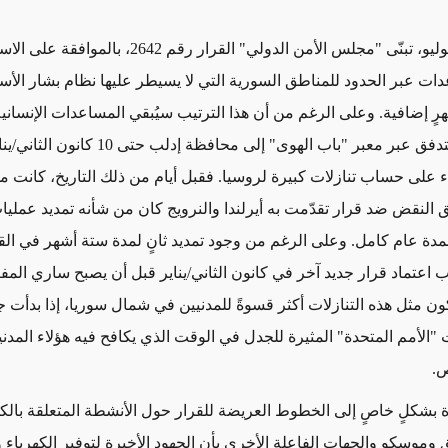
بالموافقة
على الاس
دات عبر الحدود للمناطق السورية التي لا يسيطر عليها نظام
بشار
الأس
رٍ إضافية.
وعلى الرغم من أن هذا الترتيب سيُبقي المساعدات الإنسانية
اء على حساب تنازلات كبيرة لروسيا. فقبل أيام من ذلك التاريخ، كانت 
لنقض ضد قرار تقدّمت به أيرلندا والنرويج كان من شأنه تمديد عمليا
دة عام كامل. وعلى الرغم من وجود تمديد ثانٍ لمدة ستة أشهر في القر
لب اعتماد قرار جديد آخر في كانون الثاني/يناير قبل أن يصبح ساري الم
كون مثل هذه
التنازلات أكثر قسوةً
للمدنيين
في شمال سوريا، إذا بدأت ج
الأمم المتحدة" المثيرة للجدل
في الوقت الذي يكافح فيه هؤلاء المد
ص
.
ة بشكلٍ خاصٍ إلى
الخطوط العريضة للقرار حول ا
لأنشطة المتعلقة بالكه
 وموسكو
والجهات الفاعلة الأخرى بأن
الجهود الأخيرة
لتوفير الكهرباء 