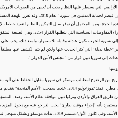
الأراضي التي يسيطر عليها النظام يجب أن تُعفى من العقوبات الأمريكي
 قيصر لحماية المدنيين في سوريا" لعام 2019
. وقد تعزز اللهجة المست
ومن المحتمل أن توفر سبل التمكين للنظام لتنفيذ خططه لإ
البلاد دون إجراء المفاوضات السياسية التي يتطلبها القرار 254
لى تسوية للحرب تكون عادلة وقابلة للاستمرار.
ولمنع ذلك، يجب على
ير "خطة بديلة" التي كثر الحديث عنها ولكن لم يتم الكشف عنها مطلقاً
دات إلى سوريا دون قرار من "مجلس الأمن الدولي".
وسيا
اريخ من الرضوخ لمطالب موسكو في سوريا مقابل الحفاظ على آلية م
مخففة بشكل مطرد. فمنذ تموز/يوليو 2014، عندما سمحت "الأمم المتحدة" 
ن طريق العراق والأردن وتركيا دون موافقة نظام الأسد، وصف المسؤ
ستمرة بأنه "إجراء مؤقت طارئ" يجب التراجع عنه مع دخول المزيد 
تحت سيطرة الأسد. وفي كانون الأول/ديسمبر 2019، بدأت موسكو وبشك