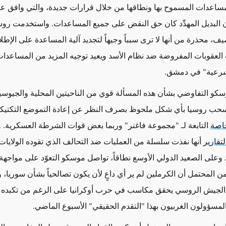
مساعدات المسموح بها ونطاقها من خلال قرارات جديدة، والتي وافق عل
أن البديل المهدِّد كان حق النقض على جميع المساعدات. واستخدمت روسي
ف، محذرة من أنها لا ترى سبباً وجيهاً لتجديد آلية المساعدة على الإطل
لعقوبات المفروضة ضد نظام الأسد ويعيد توجيه المزيد من المساعدا
شرعية" في دمشق.
سكو التفاوضي
بشأن هذه المسألة
قوي من
الناحيتين المحلية و
الجيوسي
نسحب روسيا بأي شكل ملحوظ بصرف النظر عن إعادة التموضع التكتي
خاصة
التابعة لـ
"مجموعة فاغنر"
وربما بعض قوات الشرطة العسكرية. و
تقارير
أنها نفذت سلسلة من العمليات ضد التحالف الذي تقوده الولايات
 وعلى الصعيد الدولي الأوسع نطاقاً، تواصل موسكو التعوّد على مواجهة 
ن المحتمل أن الكرملين لم ير أي داعٍ لأن يكون تصالحياً بشأن سوريا، 
ن الجيش الروسي يحقق مكاسب في حرب أوكرانيا على الرغم من تكبده
لمسؤولون الغربيون بهذا "التقدم الحقيقي" الأسبوع الماضي.