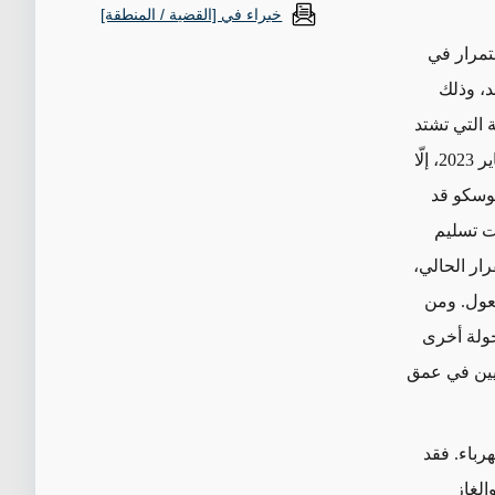
خبراء في [القضية / المنطقة]
تمرار في
د، وذلك
 التي تشتد
الحاجة إليها تتدفق عبر معبر "باب الهوى" إلى محافظة إدلب حتى 10 كانون الثاني/يناير 2023، إلّا
موسكو قد
ت تسليم
ار الحالي،
فعول. ومن
ولة أخرى
نيين في عمق
رباء. فقد
و
الغاز