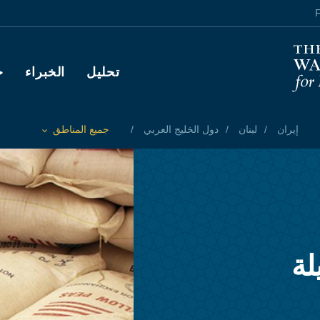
F
Main navigation
تحليل
الخبراء
ح
إيران
لبنان
دول الخليج العربي
جميع المناطق
Toggle List of
لة