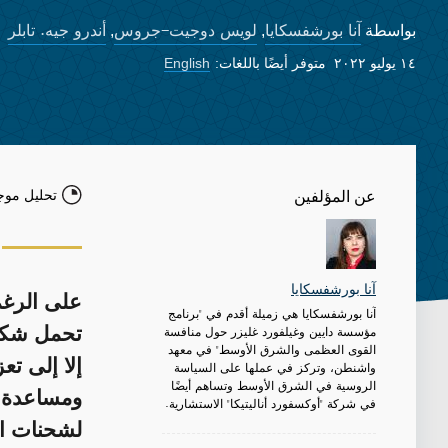
آنا بورشفسكايا
لويس دوجيت-جروس
أندرو جيه. تابلر
بواسطة
,
,
١٤ يوليو ٢٠٢٢
متوفر أيضًا باللغات:
English
تحليل موج
عن المؤلفين
آنا بورشفسكايا
على الرغم
آنا بورشفسكايا هي زميلة أقدم في "برنامج
مؤسسة دايين وغيلفورد غليزر حول منافسة
تحمل شكوكا
القوى العظمى والشرق الأوسط" في معهد
إلا إلى ت
واشنطن، وتركز في عملها على السياسة
الروسية في الشرق الأوسط وتساهم أيضًا
ومساعدة ن
في شركة "أوكسفورد أناليتيكا" الاستشارية.
لشحنات ال