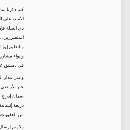
كما ذكرنا ساب
الأسد
، على ا
ذي الصلة
فإن
المتضررين، 
والتعليم [و] ا
وإيواء مشاري
في دمشق على 
وعلى مدار ا
عبر الأراضي 
ذريعة إنسانية
من العقوبات 
ولا يتم إرسال