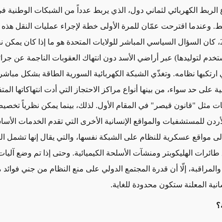
لربط الكهربائي لثماني دول، الذي يربط عدداً من الشبكات الوطنية 
ط. وعندما اقترحت عمّان للمرة الأولى خطة لإجراء عمليات النقل هذه 
في عام 2021، كان السؤال السياسي المباشر للولايات المتحدة هو ما إذا كان يمكن 
ستخدم لتوليدها) عبر أراضي الأسد دون انتهاك العقوبات الناجمة عن جر
 ارتكبها نظامه. وتغذّي الشبكة الكهربائية السورية الطاقة بشكل مباش
نية على حد سواء، من بينها أنواع مراكز الاحتجاز التي أدت انتهاكاتها الم
ت مثل "قانون قيصر" في المقام الأول. لذلك، بينما يمكن نظرياً تخصيص
لأردن للمستشفيات والمواقع الإنسانية الأخرى التي تقدم الخدمات الأسا
 إلى مواقع عسكرية للنظام على الشبكة نفسها، والتي يقال إنها تشمل ال
طائرات الهليكوبتر ومنشآت الأسلحة الكيميائية. وحتى إذا تم وضع آليا
ة والمراقبة، إلّا أن قدرة المجتمع الدولي على منع النظام من جني فوائد
سانية المعلنة ستكون محدودة للغاية.
؟