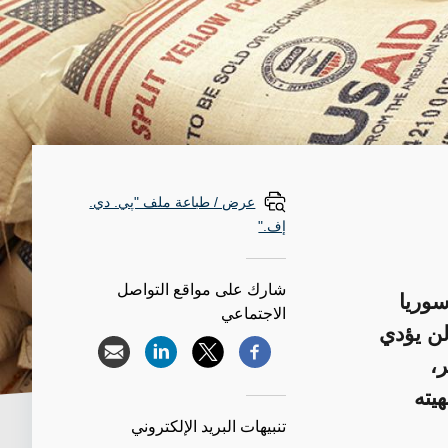
عرض / طباعة ملف "پي. دي.
إف."
شارك على مواقع التواصل
سوريا
الاجتماعي
لن يؤدي
،
يته
تنبيهات البريد الإلكتروني