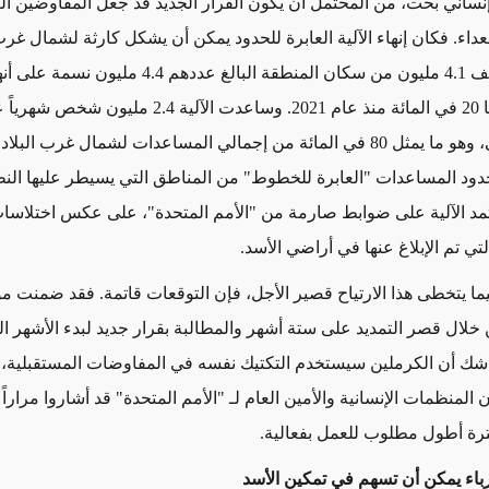
نساني بحت،
من المحتمل أن يكون القرار الجديد قد
جعل المفاوضين الغ
اء. فكان إنهاء الآلية العابرة للحدود يمكن أن يشكل كارثة
لشمال
غرب 
يف
4.1 مليون
من سكان المنطقة البالغ عددهم 4.4 مليون
نسمة على أن
- بزيادة قدرها 20 في المائة منذ عام 2021. وساعدت الآلية 2.4 م
العام الماضي، وهو ما يمثل 80 في المائة من إجمالي المساعدات لشمال غرب الب
ود المساعدات "العابرة للخطوط" من المناطق التي يسيطر عليها النظ
مد الآلية على ضوابط صارمة من "الأمم المتحدة"، على عكس اختلاسا
ي تم الإبلاغ عنها في أراضي الأسد.
ما يتخطى هذا الارتياح قصير الأجل، فإن التوقعات قاتمة. فقد ضمنت مو
ن خلال قصر التمديد على ستة أشهر والمطالبة بقرار جديد لبدء الأشهر ا
ا شك أن الكرملين سيستخدم التكتيك نفسه في المفاوضات المستقبلية، 
ن المنظمات الإنسانية والأمين العام لـ "الأمم المتحدة" قد أشاروا مراراً و
فترة أطول مطلوب للعمل بفعالية.
باء يمكن أن تسهم في تمكين الأسد