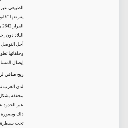
الطبيعي عبر 
يفرضها "قانون
القرار 2642 هذه الحجج،
أجل التوصل إ
وحلفائها تطو
إيصال المساع
ربح صافي لر
لدى الغرب ت
عبر الحدود ع
ذلك وبصورة م