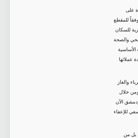
دة على
وفقاً للمقطع
رية للسكان
صحي والصحة
الأساسية
 عملائها
باء والغاز
ومن خلال
 يكون لدى موسكو ودمشق الآن
لسعي للإعفاء
 بل من