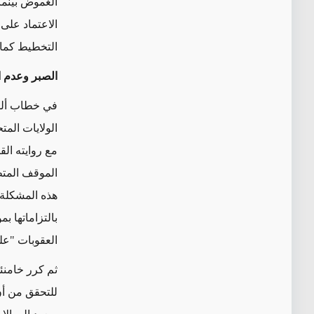
الغموض بينما 
الاعتماد على
التخطيط كما 
الصبر وعدم ا
في خطاب ألقاه في 7 شباط/ فب
الولايات المت
مع روايته الق
الموقف المت
هذه المشكلة 
العقوبات "عل
ثم كرر خامن
للتحقق من
أ