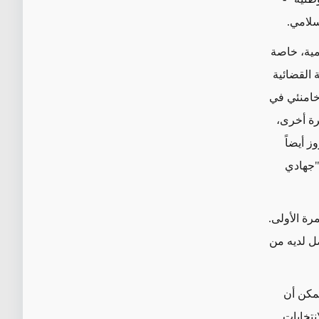
سلامي.
ية،
خاصة
 القضائية
 خامنئي في
رة أخرى،
ز أيضاً
"جهادي
رة الأولى.
لمفضل لديه من
يمكن أن
نتخابات.