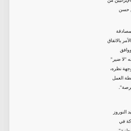
إيرانيين
من
س حسن
لمصادقة
الأمر
بالاتفاق
وافق
ه "لا ضير"
جهة نظره،
ة العمل
رصة".
 النوروز
ركة في
وطنية" -