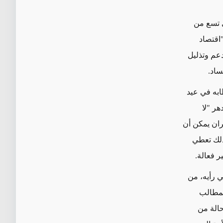
ى تسع من
"اقتصاد
لدعم وتذليل
ساد.
ابه في عيد
هر "لا
ران يمكن
أن
ذلك تعطي
ر فعالة.
 رأيه، من
المطالب
حالة من