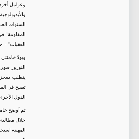
وعوامل أخرى 
والأيديولوجية)
السنوات العشر
المقاومة" في 
العقبات" - ح
ويودّ خامنئي 
النوروز صورة 
يتطلب معجزة 
تصبح في المر
الدول الأخرى 
ثم أوضح خامن
خلال مطالبة و
المهينة استجا