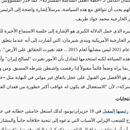
متثال الكامل لـ
«خطة العمل الشاملة المشتركة»
. كما
حذر
المسؤولين ال
لهم يجب أن تتوافق مع هذه السياسة، مرسلاً إشارة واضحة إلى الرئي
ر الخارجية محمد جواد ظريف
.
يره الذي حمل الدلالة الكبرى هو الإشارة إلى جلسة الاستماع الأخيرة ل
ر الخارجية
الأمريكية
ويندي شيرمان، التي
أشارت إلى أنه عندما يتعلق 
 الحقائق على الأرض".
و
هذه الصياغة
لكنه استخدمها ليجادل بأن الأمور تغيرت "لصالح إيران" وأن
ما يراه وضعاً قائماً مقبولاً
إذا
رفضت واشنطن شرطه المسبق.
ومن و
ر هو الأفضل من القبول على عجل باتفاق غير مواتي في النهاية مثل
«خط
تركة»
، لأن "الاستعجال قد يكون له عواقب أكثر خطورة من فقدان الف
انتخابات
رئيسها المقبل
في 18 حزيران/يونيو،
لذلك
استغل خامنئي خطابه في عيد
 للشعب الإيراني الأسباب التي تدعوه إلى
تنحية
خلافاته جانباً والمشا
رأيه أن ارتفاع نسبة إقبال الناخبين يؤكد كرامة البلاد وقدرتها و"قوتها ال