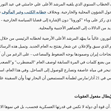
الخطاب السنوي الذي يلقيه المرشد الأعلى علي خامنئي في عيد النور
ول الشؤون المحلية والخارجية. وبخلاف
خطابه الكئيب وغير المألوف
ف
ذي ركز على وباء "كورونا" دون الإشارة إلى قضايا السياسة الخارجية -
ق
يد من ال
دلالات
إلى الجماهير
الأجنبية والمحلية.
وروز، غالباً ما
يمهّد المرشد الأعلى
الأرضية
لخطابه الرئيسي من خلال
 الذي سبق والإعلان عن شعار يفتتح به العام الجديد.
وتميل هذه الرسائ
جاحات إيران وصمودها بوجه الضغوط والمصاعب -
على الرغم من
أن آ
 من بضع كلمات في المرة السابقة لوصف العام "المضطرب" و"الصعب
ة تبحر في مياه عاصفة وتصارع للوصول إلى
الساحل
.
وفي هذا العام، ا
خطابه الرئيسي في 21 آذار/مارس لطمأنة المستمعين أن البحار تهدأ وأن السفين
 لإبطال مفعول العقوبات
 أن قوة أي
دولة
لا تكمن في
قدرتها
العسكرية فحسب، بل في نموها الا