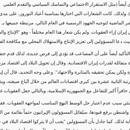
أيضاً
(مثل الاستقرار الاجتماعي والتماسك السياسي والتقدم العلمي
. ولذلك، كانت الشعارات التي اختارها بمناسبة أعياد النوروز، على مد
 الماضية لتوجيه الجهود الرسمية في العام التالي، مرتبطة جميعها بـ 
إيران إزاء العقوبات. ولم يكن شعار هذا العام مختلفاً - وهو "الإنتاج وا
يث دعا المسؤولين إلى تعزيز الإنتاج والاستهلاك المحلي
مع
مكافحة الف
التأكيد أيضاً على أن المصاعب
قد تؤدي إلى فرص جديدة
، لذلك قدم خط
متفائلة لقدرات إيران الاقتصادية
. وقال إن تحويل البلاد إلى اقتصاد مزد
ولكن يمكن تحقيقه بالمثابرة والاجتهاد".
وعلى وجه التحديد، قال أن إي
تبة الثانية عشرة بين كبرى اقتصادات العالم
من خلال اتّباع صيغته، وب
حافزاً أكبر للتفاعل مع الجمهورية الإسلامية، وبالتالي جعل العقوبات غي
ئي سبب عدم اعتبار حل الوسط النهج المناسب لمواجهة العقوبات. ففي
اشنطن برفع قيودها، سيُقابَل المسؤولون الإيرانيون حتماً بقائمة من 
بة لذلك. كما جادل بأن المسؤولين "يجب أن لا يتركوا اقتصاد البلاد في 