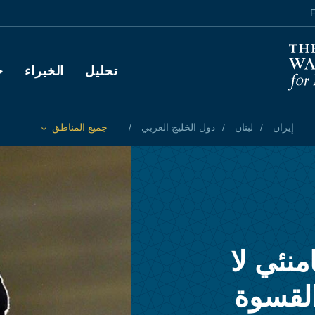
F
Main navigation
تحليل
الخبراء
ح
إيران
لبنان
دول الخليج العربي
جميع المناطق
Toggle List of
نئي لا
القسوة