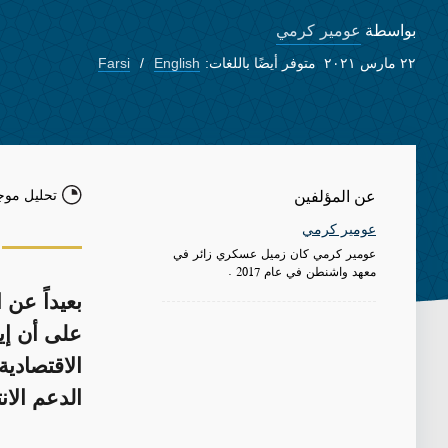
عومير كرمي
بواسطة
٢٢ مارس ٢٠٢١
متوفر أيضًا باللغات:
English
Farsi
تحليل موج
عن المؤلفين
عومير كرمي
عومير كرمي كان زميل عسكري زائر في
معهد واشنطن في عام 2017 .
بعيداً عن
على أن إي
الاقتصادية
الدعم الا