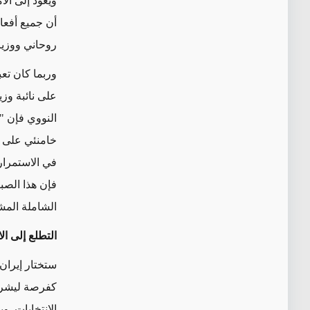
ويعود إلى الا
أن جميع أفعا
روحاني ووزي
وربما كان
تعب
على نائبة وزي
النووي فإن "عام 2021 ليس مشابهاً لعام 2015 ... فقد تغيرت
خامنئي على 
في الاستمرار ب
فإن هذا الصب
الشاملة المش
التطلع إلى ال
ستختار
إيران
كفرصة
ليشرح
الانتخابات. وب