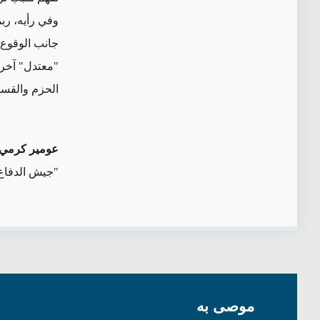
و
في رأيه، رب
جانب الوقوع 
"معتدل" آخر.
الحزم والقسو
عومير كرمي
"جيش الدفاع 
موصى به