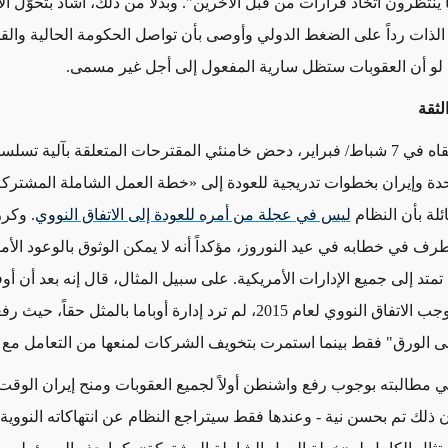
ينتظرون اتخاذ قرارات من قبل الآخرين". وبدلاً من ذلك، أشاد بتحوّل ال
 الذات رداً على الضغط الدولي وأوصى بأن تواصل الحكومة الحالية والق
لو أن العقوبات ستظل سارية المفعول إلى أجل غير مسمى.
لثقة
راير، دحض خامنئي
المقترحات المتعلقة بآلية تسلسلي
حدة وإيران بخطوات تدريجية للعودة إلى
«خطة العمل الشاملة المشترك
ائلة بأن النظام
ليس في عجلة من أمره للعودة إلى الاتفاق النووي
.
وكر
طرف في خطابه في عيد النوروز
، مؤكداً
أنه لا يمكن الوثوق
بالوعود الأم
تمتد إلى جميع الإدارات الأمريكية. على سبيل المثال، قال إنه بعد أن 
بالتزاماتها بموجب الاتفاق النووي لعام 2015، لم ترد إدارة أوباما بالمثل حقاً، حي
ى الورق" فقط بينما استمرت بتخويف الشركات لمنعها من التعامل مع إ
ئي
مطالبته بوجوب رفع واشنطن أولاً لجميع
العقوبات ومنح إيران الوقت 
ن ذلك تم بحسن نية - وعندها فقط سيتراجع النظام عن انتهاكاته النووية 