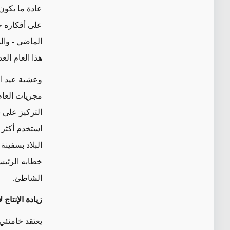
عادة ما يكون
على أفكاره ح
الماضي
- وال
هذا العام
العد
وعشية عيد الن
مجريات العام
التركيز
على ن
استخدم أكثر
البلاد بسفين
الشاطئ.
زيادة الإنتاج
يعتقد خامنئي