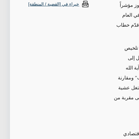
خبراء في [القضية / المنطقة]
وز
مؤشراً
ي العام
دّم خطاب
 تلخيص
ل إلى
ية الله
" ومقارنة
ستغل عشية
ة على مقربة من
قتصادي