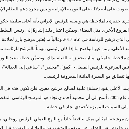
تصويت على أنه دلالة على القومية الإيرانية وليس مجرد دعم للنظام الإ
رى جديرة بالملاحظة
هي وصفه للرئيس
الإيراني
بأنه أعلى سلطة حكوم
 الفروع الأخرى
مثل القضاء
. ويمكن اعتبار ذلك إشارةً إلى رئيس السلطة
ي الذي تَرَشح للرئاسة
في
عام 2017
وغالباً ما يُعتبر مرشح بارز لخلافة
الأعلى. ومن غير الواضح ما إذا كان رئيسي مهتماً بالترشح للرئاسة م
ملاحظة خامنئي بمثابة تحفيز له للقيام بذلك. وتضمَّن خطاب عيد النورو
ئص المرغوبة للرئيس المقبل - "كفؤ"، "مخلص"، "ساعي إلى العدالة"، 
ا تتطابق مع السيرة الذاتية المعروفة لرئيسي
.
رشد الأعلى يقود [حملة] علنية لصالح مرشح معين، فلن تكون هذه هي الم
ففي انتخابات عام 2005، ألمح إلى أن محمود أحمدي نجاد هو المرشح الرئاسي ا
 إلى السمات المميزة لأحمدي نجاد في خطبه.
ن مرشحه المثالي
يمثل تناقضاً حاداً
مع النهج العملي للرئيس روحاني، 
د خامنئي في التخلي عن موقفه المتشدد تجاه الولايات المتحدة قبل الا