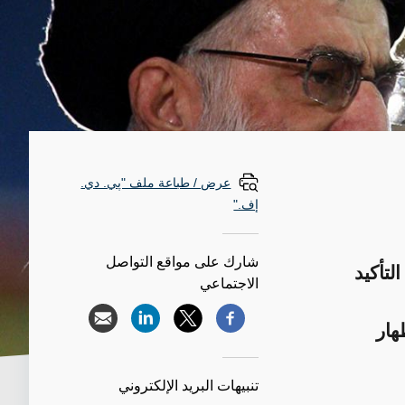
عرض / طباعة ملف "پي. دي.
إف."
شارك على مواقع التواصل
لتأكيد
الاجتماعي
هار
تنبيهات البريد الإلكتروني