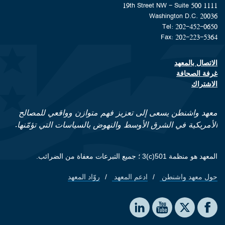
1111 19th Street NW - Suite 500
Washington D.C. 20036
Tel: 202-452-0650
Fax: 202-223-5364
الاتصال بالمعهد
Footer contact links
غرفة الصحافة
الاشتراك
معهد واشنطن يسعى إلى تعزيز فهم متوازن وواقعي للمصالح
الأمريكية في الشرق الأوسط والنهوض بالسياسات التي تؤمّنها.
المعهد هو منظمة 501(c)3 ؛ جميع التبرعات معفاة من الضرائب.
حول معهد واشنطن
ادعم المعهد
روّاد المعهد
Footer quick links
Social media
The Washington Institute on LinkedIn
The Washington Institute on YouTube
The Washington Institute on Facebook
The Washington Institute on X