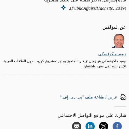
PublicAffairs/Hachette
، 2019).
(
عن المؤلفين
ديفيد ماكوفسكي
ديفيد ماكوفسكي هو زميل "زيغلر" المتميز ومدير "مشروع كوريت حول العلاقات العربية
الإسرائيلية" في معهد واشنطن.
عرض / طباعة ملف "پي. دي. إف."
شارك على مواقع التواصل الاجتماعي