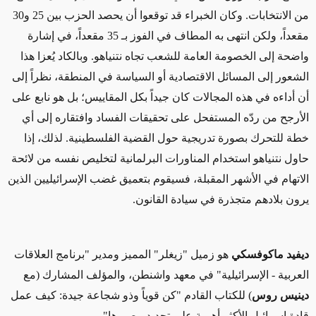
من الانتخابات. وكان الخبراء قد توقعوا أن يحصد الحزب بين 25 و30
مقعداً، ولكن انتهى به المطاف في الفوز بـ 35 مقعداً، في إشارة
واضحة إلى الخصومة العامة للشعب تجاه نتنياهو. وبالكاد يُعزا هذا
الشعور إلى المسائل الاقتصادية أو السياسة في المنطقة، نظراً إلى
أن أداءه في هذه المجالات كان جيداً بكل المقاييس؛ بل هو نابع على
الأرجح من ردّه المستفحل على تحقيقات الفساد وافتقاره إلى أي
خطة للتحرك بصورة تدريجية حول القضية الفلسطينية. لذلك، إذا
حاول نتنياهو استخدام المناورات البرلمانية لتخليص نفسه من لائحة
الاتهام في الأشهر المقبلة، فسيقوم بتعميق غضب الإسرائيليين الذين
يرون بلادهم متجذرة في سيادة القانون.
ديفيد ماكوفسكي
هو زميل "زيغلر" المميز ومدير "برنامج العلاقات
العربية - الإسرائيلية" في معهد واشنطن، والمؤلف المشارك (مع
دينيس روس
) للكتاب القادم "كن قوياً وذو شجاعة جيدة: كيف عمل
قادة إسرائيل الأكثر أهمية على تحديد مصيرها"