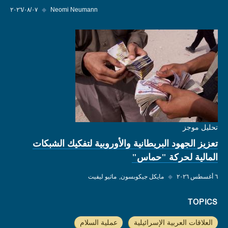
Neomi Neumann
◆
٠٧‏/٠٨‏/٢٠٢٦
تحليل موجز
تعزيز الجهود البريطانية والأوروبية لتفكيك الشبكات
المالية لحركة "حماس"
٦ أغسطس ٢٠٢٦
◆
مايكل جيكوبسون
ماثيو ليفيت
TOPICS
العلاقات العربية الإسرائيلية
عملية السلام