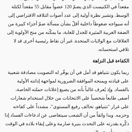
مقعداً في الكنيست الذي يضمّ 120 عضواً مقابل 55 مقعداً لكتلة
الوسط. وتشير نظرة أولية إلى عدد أصوات ائتلافه الافتراضي إلى
أنه سيواجه ضغوطاً داخلية أقلّ بشأن مسألة ضمّ أجزاء كبيرة من
الضفة الغربية المثيرة للجدل للغاية، ما يمكّنه من منح الأولوية إلى
العلاقات مع الولايات المتحدة. غير أن نقاط رئيسية أخرى قد لا
تلاقي استحسانه.
الكفاءة قبل النزاهة
ربما يكون نتنياهو قد أمل في أن يوفّر له التصويت مصادقة شعبية
على قيادته ويمنحه الموافقة الضرورية لمواجهة إدانته الأولية
بالفساد. وإذ يُعرف غالباً بأنه من يصيغ إعلانات حملته الخاصة،
أضفى طابعاً شخصياً على الانتخابات من خلال استخدام شعارات
على غرار "نتنياهو، تحالف رفيع المستوى"، مشدداً على كفاءته
وحزمه. وبدا واثقاً من أن الشعب سيتغاضى عن ادعاءات الفساد إذا
ذكّره بقدرته على التحدث بنبرة صارمة وعلى إبقاء بلاده في الوقت