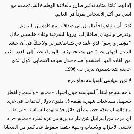
إلا أنهما كانتا بمثابة تذكير صارخ بالعلاقة الوطيدة التي تجمعه مع
اثنين من أكثر الأشخاص نفوذاً في العالم.
يُذكر أن نتنياهو لجأ بالمثل إلى صداقاته مع قادة من البرازيل
وقبرص واليونان إضافةً إلى أوروبا الشرقية وقادة خليجيين خلال
"مؤتمر وارسو" الذي عُقد في شباط/فبراير. ولا شكّ في أن حشد
الدعم الدولي يصبّ في مصلحة رئيس الوزراء نظراً إلى العدد الكبير
من القادة الذين احتشدوا ضده خلال سباقه الانتخابي الأول الذي
خاضه ضد شمعون بيريز عام 1996.
لا ثمن سياسي للسياسة تجاه غزة
واجه نتنياهو انتقاداً لسياسته حول احتواء «حماس» والسماح لقطر
بتسهيل مساعدات شهرية بقيمة 15 مليون دولار للجماعة في غزة.
مع ذلك، لم يقدّم خصومه أي بدائل جدّية لهذه السياسة. فلم يطلب
أي حزب من إسرائيل شنّ غارات برية في غزة لطرد «حماس»، إذ
تخشى الأحزاب ولأسباب وجيهة حتمية سقوط عدد كبير من الضحايا