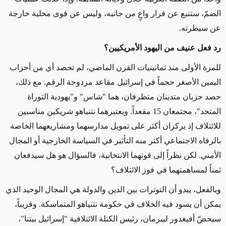
الضمّ، ستنبع عن قرار واعٍ من جانبه، وليس عن قوى محلية خارجة
عن سيطرته.
رد فعل عنيف من اليهود الأمريكيين؟
للمرة الأولى منذ ثمانينيات القرن الماضي، لم تحصد أي من أحزاب
اليمين الأصغر حجماً في إسرائيل مقاعد مزدوجة الرقم. مع ذلك،
حصد حزبان متدينان متطرفان، هما "شاس" و"يهودية التوراة
المتحد"، مجتمعان 15 مقعداً. ويعتبرهما نتنياهو شريكين مناسبين
للائتلاف إذ يركزان أكثر على تمويل مدارسهما ومشاريعهما الخاصة
بالرفاه الاجتماعي أكثر منه التأثير في السياسة الخارجية أو المجال
الأمني. لكن نظراً إلى قوتهما الانتخابية، فالسؤال هو هل سيدفعان
ثمناً لمساهمتهما في فوز الائتلاف؟
وبالفعل، يبدو أن التوترات بين الدين والدولة هي المجال الوحيد الذي
يمكن أن يسود فيه الخلاف في حكومة نتنياهو المتماسكة. وقريباً،
سيحضّ أفيغدور ليبرمان، رئيس الكتلة الائتلافية "إسرائيل بيتنا"،