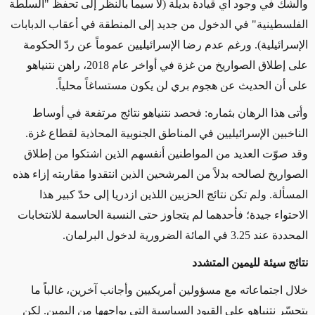
والشك في وجود أي قيادة بديلة (لا سيما بالنظر إلى تحفظ "السلطة
الفلسطينية" في الدخول من جديد إلى المنطقة في أعقاب الدبابات
الإسرائيلية). ورغم عدم رضا الإسرائيليين عموماً عن ردّ الحكومة
على إطلاق الصواريخ من غزة في أواخر عام 2018، راهن نتنياهو
على أن الحديث عن هجوم بري لن يكون مستساغاً محلياً.
وأتى هذا الرهان بثماره: فحصد نتنياهو نتائج مرتفعة في أوساط
الناخبين الإسرائيليين في المناطق الجنوبية المحاذية لقطاع غزة.
وقد صوّت العديد من المواطنين أنفسهم الذين اشتكوا من إطلاق
الصواريخ لصالحه بدلاً من المرشحين الذين انتقدوا مقاربته إزاء هذه
المسألة. ولم تكن نتائج الحزبين اللذين ازدريا إلى حدّ كبير هذا
الاحتواء جيدة؛ فأحدهما لم يتجاوز حتى النسبة الحاسمة للانتخابات
المحددة عند 3.25 في المائة الضرورية لدخول البرلمان.
نتائج سيئة لليمين المتشدد
خلال اجتماعاته مع مسؤولين أمريكيين وأجانب آخرين، غالباً ما
يتحسّر نتنياهو على القيود السياسية التي يواجهها من اليمين. لكن