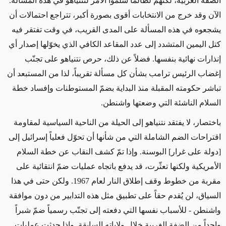
الضفة الغربية، لكنهم لطالما سلّموا الأمر لنتنياهو في هذه المسألة.
الآن وقد خرج من الانتخابات أقوى بصورة أكبر، تتراجع احتمالات أن
يشجعوه في هذه المسألة على المدى القريب، في وقت تفتقر فيه
كتل اليمين المتشدد إلى عدد المقاعد الكافي الذي يخوّلها إصدار أي
إنذارات نهائية بنفسها. فضلاً عن ذلك، حرص نتنياهو على تجنّب
إغضاب الرئيس ترامب بشأن كل مسألة تقريباً، لذا من المستبعد أن
تباشر حكومته المقبلة منذ البداية بضمّ المستوطنات وإفساد خطة
السلام الناشئة التي وضعتها واشنطن.
باختصار، لا يفتقد نتنياهو إلى الحيلة من الناحية السياسية لمقاومة
اقتراحات الضم الشاملة التي من شأنها أن تحوّل فعلياً إسرائيل إلى
[دولة على غرار] البوسنة. وإذا تمّ كشف النقاب عن خطة السلام
الأمريكية ولكنها تعثّرت، قد يدفع باتجاه عمليات ضمّ انتقائية على
مقربة من خطوط وقف إطلاق النار لعام 1967. ولكن حتى في هذا
السياق، لن يُقدم حقاً على تطبيق مثل هذه التدابير من دون موافقة
واشنطن - للأسباب نفسها التي دفعته إلى تجنّب رسمياً ضمّ شبراً
واحداً من الضفة الغربية خلال ولاياته السابقة. وإذا حدثت عمليات