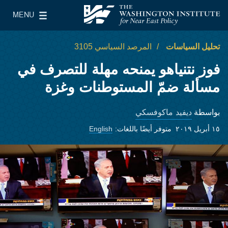
Skip to main content
MENU
معهد واشنطن لسياسات الشرق الأدنى
le Main Menu
تحليل السياسات
المرصد السياسي 3105
فوز نتنياهو يمنحه مهلة للتصرف في
مسألة ضمّ المستوطنات وغزة
ديفيد ماكوفسكي
بواسطة
١٥ أبريل ٢٠١٩
متوفر أيضًا باللغات:
English