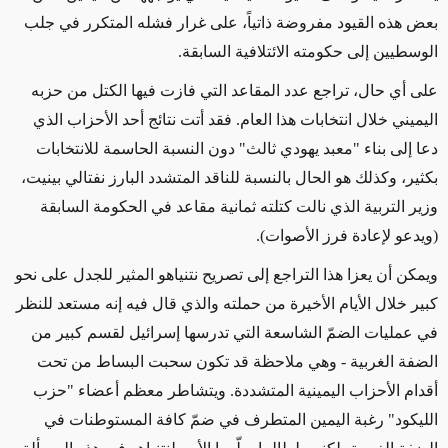
بعض هذه القيود مفروضة ذاتياً، على غرار فشله المتكرر في جلب
الوسطيين إلى حكومته الائتلافية السابقة.
على أي حال، تراجع عدد المقاعد التي فازت فيها الكتل من حزبه
اليميني خلال انتخابات هذا العام. فقد أتت نتائج أحد الأحزاب الذي
دعا إلى بناء "معبد يهودي ثالث" دون النسبة الحاسمة للانتخابات
بكثير، وكذلك هو الحال بالنسبة للناقد المتشدد البارز نفتالي بينيت،
وزير التربية الذي نالت كتلته ثمانية مقاعد في الحكومة السابقة
(ويدعو لإعادة فرز الأصوات).
ويمكن أن يعزا هذا التراجع إلى تصريح نتنياهو المثير للجدل على نحو
كبير خلال الأيام الأخيرة من حملته والذي قال فيه إنه مستعد للنظر
في عمليات الضمّ الشاسعة التي تدرسها إسرائيل لقسم كبير من
الضفة الغربية - وهي ملاحظة قد تكون سحبت البساط من تحت
أقدام الأحزاب اليمينية المتشددة. ويتشاطر معظم أعضاء "حزب
الليكود" رغبة اليمين المتطرف في ضمّ كافة المستوطنات في