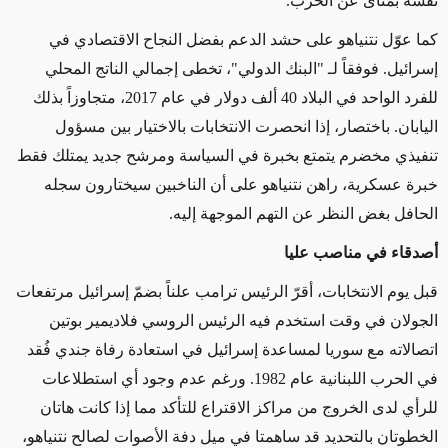
نفسه بمنأى عن الحرب.
كما عوّل نتنياهو على حشد الدعم بفضل النجاح الاقتصادي في
إسرائيل. فوفقاً لـ "البنك الدولي"، تخطى إجمالي الناتج المحلي
للفرد الواحد في البلاد 40 ألف دولار في عام 2017، متجاوزاً بذلك
اليابان. باختصار، إذا انحصرت الانتخابات بالاختيار بين مسؤول
تنفيذي مخضرم يتمتع بخبرة في السياسة ومرشح جديد يمتلك فقط
خبرة عسكرية، راهن نتنياهو على أن الناخبين سيختارون سجله
الحافل بغض النظر عن التهم الموجهة إليه.
أصدقاء في مناصب عليا
قبل يوم الانتخابات، أقرّ الرئيس ترامب علناً بضمّ إسرائيل مرتفعات
الجولان في وقت استخدم فيه الرئيس الروسي فلاديمير بوتين
اتصالاته مع سوريا لمساعدة إسرائيل في استعادة رفاة جندي فُقد
في الحرب اللبنانية عام 1982. ورغم عدم وجود أي استطلاعات
للرأي لدى الخروج من مراكز الاقتراع للتأكد مما إذا كانت هاتان
الخطوتان بالتحديد قد ساهمتا في ميل دفة الأصوات لصالح نتنياهو،