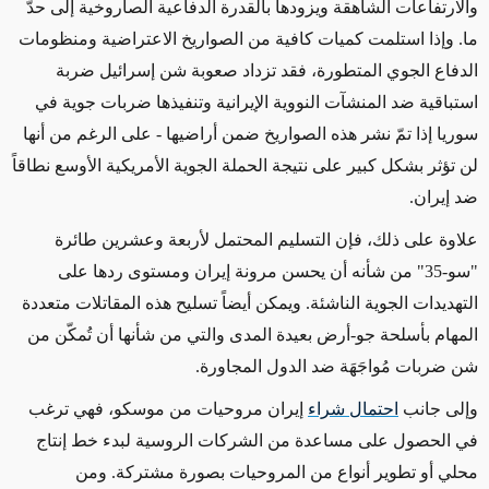
والارتفاعات الشاهقة
ويزودها بالقدرة الدفاعية الصاروخية
إلى حدّ
ما. و
إذا
استلمت كميات كافية من الصواريخ الاعتراضية ومنظومات
الدفاع الجوي المتطورة، فقد تزداد صعوبة شن إسرائيل ضربة
استباقية ضد المنشآت النووية الإيرانية وتنفيذها ضربات جوية في
سوريا إذا تمّ نشر هذه الصواريخ ضمن أراضيها
- على الرغم من أنها
لن تؤثر بشكل كبير على نتيجة الحملة الجوية الأمريكية الأوسع نطاقاً
ضد إيران
.
علاوة على ذلك، فإن التسليم المحتمل لأربعة وعشرين طائرة
"سو-35"
من شأنه أن يحسن مرونة إيران ومستوى ردها على
التهديدات الجوية الناشئة. ويمكن أيضاً تسليح هذه المقاتلات متعددة
المهام بأسلحة جو-أرض بعيدة المدى والتي من شأنها أن تُمكّن من
شن ضربات مُواجَهَة ضد الدول المجاورة.
وإلى جانب
احتمال شراء
إيران مروحيات من موسكو، فهي ترغب
في الحصول على مساعدة من الشركات
الروسية لبدء خط إنتاج
محلي أو
تطوير أنواع من المروحيات
بصورة مشتركة
. ومن