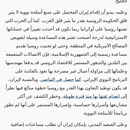
الخليج
.
وعليه، يبدو أن إقدام إيران المحتمل على صنع أسلحة نووية لا يثير
قلق الحكومة الروسية بقدر ما يثير قلق الغرب. كما أن الحرب التي
تشنها روسيا على أوكرانيا
ربما تكون قد أحدثت
تغييراً في حساباتها
الاستراتيجية
لدرجة أصبحت تعتبر هذه المساعدة وسيلة لتقويض
المصالح الأمريكية
في المنطقة. وحتى
لو
تجنبت روسيا تقديم
مساعدة رسمية إلى الجمهورية الإسلامية،
فإن الاتصالات المتعمقة
بين البلدين والتدهور المستمر للاقتصاد الروسي
قد يدفعا مهندسيها
وعلمائها إلى مزاولة أعمال
غير مصرحة بها
تعود بالفائدة على
البرنامج النووي الإيراني،
كما حصل في الماضي
. وبالنسبة لإيران،
قد يكون توطيد التعاون بهذا القدر مع روسيا خطوة مبالغ فيها نظراً
إلى
انعدام ثقتها بها منذ فترة طويلة
،
وخطر الكشف عن أكثر
مشاريعها وأسرارها حساسية
، وإصرارها
المستمر
على أنها لم تطور
برنامجاً للأسلحة النووية.
وعلى الصعيد المدني،
بإمكان إيران أن تطلب
مساعدات إضافية