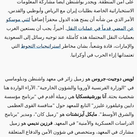
على أمن المنطقة. ويجدر بواشنطن أيضاً مشاركة المعلومات
الاستخباراتية الخاصة بطلبات إيران مع الرياض وأبوظبي والقدس،
الأمر الذي
من شأنه أن
يمنح هذه الدول محفزاً إضافياً
لثني موسكو
عن المضي قدماً في عمليات النقل
. أخيراً، يجب أن يستعين الغرب
بعمليات النقل المحتملة هذه كأمثلة عند توجيه رسائل إلى السعودية
والإمارات، قادة وشعباً، بشان مخاطر
استراتيجيات التحوط
التي
تعتمدانها إزاء الحرب في أوكرانيا.
لويس دوجيت-جروس
هو زميل زائر في معهد واشنطن ودبلوماسي
في "الوزارة الفرنسية لأوروبا والشؤون الخارجية". الآراء الواردة هنا
شخصية بحتة.
آنا بورشيفسكايا
هي زميلة أقدم في "برنامج مؤسسة
دايين وغيلفورد غليزر" التابع للمعهد حول "منافسة القوى العظمى
والشرق الأوسط".
مايكل آيزنشتات
هو "زميل كان"، ومدير "برنامج
الدراسات العسكرية والأمنية" في المعهد.
فرزين نديمي
هو زميل
مشارك في المعهد، ومتخصص
في شؤون الأمن والدفاع المتعلقة