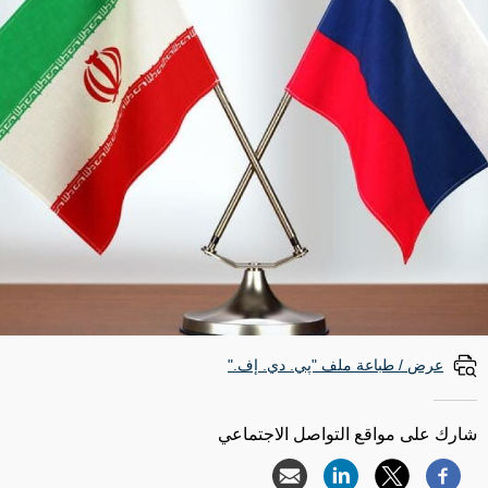
عرض / طباعة ملف "پي. دي. إف."
شارك على مواقع التواصل الاجتماعي