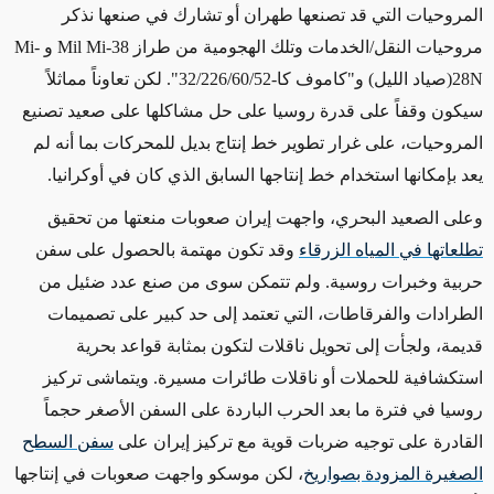
المروحيات التي قد تصنعها طهران أو تشارك في صنعها نذكر
مروحيات النقل/الخدمات وتلك الهجومية من طراز Mil Mi-38 و Mi-
28N(صياد الليل) و"كاموف كا-32/226/60/52". لكن تعاوناً مماثلاً
سيكون وقفاً على قدرة روسيا على حل مشاكلها على صعيد تصنيع
المروحيات، على غرار تطوير خط إنتاج بديل للمحركات بما أنه لم
يعد بإمكانها استخدام خط إنتاجها السابق الذي كان في أوكرانيا.
وعلى الصعيد البحري، واجهت إيران صعوبات منعتها من تحقيق
تطلعاتها في المياه الزرقاء
وقد تكون مهتمة بالحصول على سفن
حربية وخبرات روسية.
ولم تتمكن سوى من صنع عدد ضئيل من
الطرادات والفرقاطات
، التي تعتمد إلى حد كبير على تصميمات
قديمة، ولجأت
إلى تحويل ناقلات
لتكون بمثابة
قواعد بحرية
استكشافية
للحملات
أو ناقلات طائرات مسيرة
. ويتماشى تركيز
روسيا
في فترة ما
بعد الحرب الباردة على السفن الأصغر حجماً
القادرة على توجيه ضربات قوية مع تركيز إيران على
سفن السطح
الصغيرة المزودة بصواريخ
، لكن موسكو
واجهت صعوبات في إنتاجها