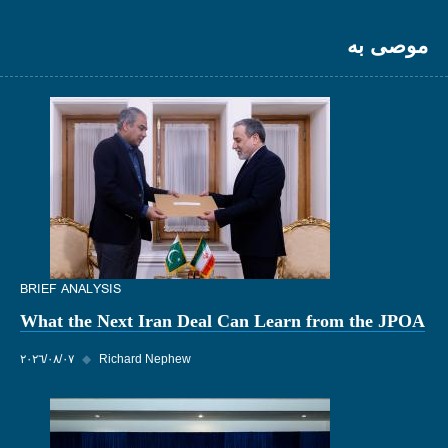
موصى به
BRIEF ANALYSIS
What the Next Iran Deal Can Learn from the JPOA
Richard Nephew
◆
٠٧‏/٠٨‏/٢٠٢٦