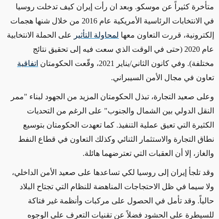
متأخرة كثيراً عن موسكو. وبعد ان رأت إيران كيف تدخلت روسيا
في الانتخابات الرئاسية الأمريكية عام 2016 من خلال شنها هجمات
إلكترونية، قررت التعاون معها
لمحاولة التأثير
على الحملة الانتخابية
عام 2020
(حتى في الوقت الذي سعت فيه إلى تحقيق نتائج
مختلفة)
. وفي كانون الثاني/يناير 2021، وقّعت الحكومتان
اتفاقية
تعاون في مجال الأمن السيبراني.
وعلى صعيد التجارة، تبذل الحكومتان المزيد من الجهود لبناء "ممر
النقل الدولي بين الشمال والجنوب" على الرغم من التحديات
الكثيرة التي تعيق عملية التنفيذ.
كما تعهدت
الحكومتان بتوسيع
نطاق التجارة والاستثمار الثنائي
وكذلك
التعاون في قطاع النفط
والغاز، إلا أن العقبات التي تعترضهما هائلة.
وقد تلجأ إيران إلى روسيا لكي تساعدها على صعيد الأمن الداخلي،
ولا سيما في ظل الاحتجاجات المناهضة للنظام التي تجتاح البلاد
حالياً. وقد تأمل في الحصول على مركبات وأنظمة غير فتاكة
للسيطرة على الحشود فضلاً عن تقنيات التعرف على الوجوه