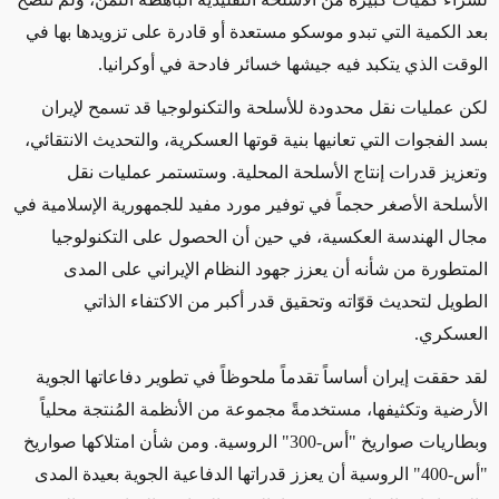
بعد الكمية التي تبدو موسكو مستعدة أو قادرة على تزويدها بها في
الوقت الذي يتكبد فيه
جيشها خسائر فادحة في أوكرانيا.
لكن عمليات نقل محدودة للأسلحة والتكنولوجيا قد تسمح لإيران
بسد الفجوات التي تعانيها بنية قوتها العسكرية
، والتحديث الانتقائي،
وتعزيز قدرات إنتاج الأسلحة المحلية
.
وستستمر
عمليات نقل
الأسلحة الأصغر حجماً في توفير مورد مفيد للجمهورية الإسلامية في
مجال الهندسة العكسية، في حين أن
الحصول على التكنولوجيا
المتطورة من شأنه أن يعزز
جهود النظام الإيراني
على المدى
الطويل
لتحديث
قوّاته
وتحقيق قدر أكبر من الاكتفاء الذاتي
العسكري
.
لقد حققت إيران أساساً
تقدماً ملحوظاً
في
تطوير دفاعاتها الجوية
الأرضية وتكثيفها، مستخدمةً
مجموعة من الأنظمة المُنتجة محلياً
و
بطاريات صواريخ "أس-300" الروسية. ومن شأن امتلاكها صواريخ
"أس-400"
الروسية
أن يعزز قدراتها
الدفاعية الجوية بعيدة المدى