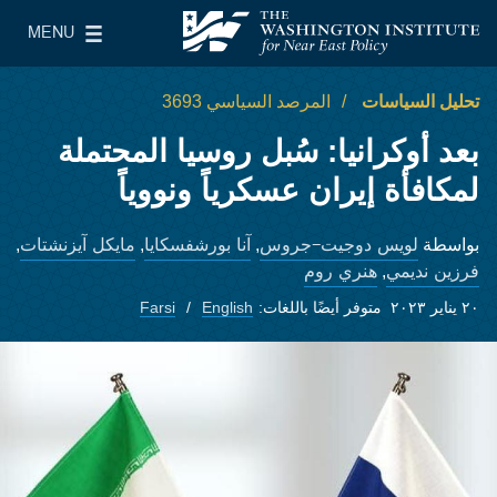
Skip to main content
MENU
معهد واشنطن لسياسات الشرق الأدنى
le Main Menu
تحليل السياسات
المرصد السياسي 3693
بعد أوكرانيا: سُبل روسيا المحتملة
لمكافأة إيران عسكرياً ونووياً
لويس دوجيت-جروس
آنا بورشفسكايا
مايكل آيزنشتات
بواسطة
,
,
,
فرزين نديمي
هنري روم
,
٢٠ يناير ٢٠٢٣
متوفر أيضًا باللغات:
English
Farsi