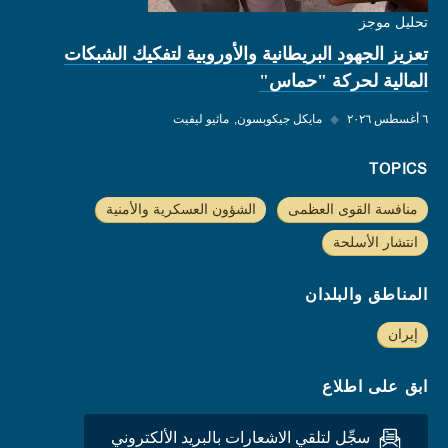
تحليل موجز
تعزيز الجهود البريطانية والأوروبية لتفكيك الشبكات
المالية لحركة "حماس"
٦ أغسطس ٢٠٢٦
◆
مايكل جيكوبسون
ماثيو ليفيت
TOPICS
منافسة القوى العظمى
الشؤون العسكرية والأمنية
انتشار الأسلحة
المناطق والبلدان
إيران
ابق على اطلاع
سجِّل لتلقي الاشعارات بالبريد الألكتروني