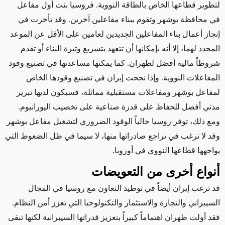
لتطوير قطاعها الخاص بالطاقة النووية. فروسيا بنت أول مفاعل
في محافظة بوشهر
وتقوم ببناء
مفاعلين آخرين. وقد تأخرت في
إنجاز أعمال بناء المفاعلين الجديدين لعامين على الأقل
عن الموعد
المحدد لهما
، إلا أنه بإمكانها أن تتعهد بتسريع وتيرة البناء أو تقدم
شروطاً مالية أفضل لطهران. كما يمكنها مساعدتها في تصنيع وقود
المفاعلات النووية.
وإذا
نجحت إيران في تصنيع
وقودها الخاص
لمفاعل بوشهر ومفاعلات مستقبلية مماثلة، فسيكون لديها
تبرير
مدني
أفضل
للحفاظ على قدرة صناعية على تخصيب اليورانيوم
.
ومع ذلك، توفر
روسيا حالياً الوقود الضروري لتشغيل مفاعل بوشهر
وقد لا ترغب في تراجع صادراتها منها، لا سيما في ظل الضغوط التي
يواجهها قطاعها النووي في أوروبا.
أنواع أخرى من التعويضات
قد ترغب إيران
أيضاً
في توطيد التعاون مع روسيا في المجال
السيبراني والتجارة والاستثمار والتكنولوجيا التي تعزز أمن النظام.
فقد أولت طهران اهتماماً كبيراً بتعزيز قدراتها السيبرانية لكنها تبقى