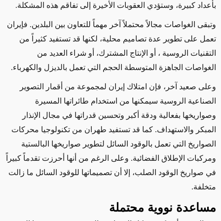
بأعداد كبيرة، وستؤدي العقوبات الأخيرة إلى تفاقم هذه المشكلة
.
وتبقى الغواصات مجالاً
محتملاً
آخر مهماً للتعاون بين البلدين. فإيران
تعمل
على
تطوير عدة تصاميم محلية، لكنها قد تستفيد كثيراً من
التقنيات الروسية
، أو الإنتاج المشترك،
أو شراء العديد من
الغواصات الجاهزة المتوسطة الحجم التي تعمل بالديزل والكهرباء.
وعلى صعيد آخر،
فإن
امتلاك إيران لمجموعة من
أقمار التصوير
الصناعية
الروسية سيمكنها من استخدام طائراتها المسيرة
وصواريخها بفعالية ودقة أكبر
وتحسين قدراتها في مجال الإنذار
المبكر والاستهداف
. كما قد تستفيد طهران من تكنولوجيا محركات
الصواريخ
التي تعمل
بالوقود السائل لتطوير صواريخها البالستية
ومركبات الإطلاق الفضائية. وعلى الرغم من أنها أحرزت تقدماً كبيراً
في صواريخ الوقود الصلب، إلا أن تصميماتها للوقود السائل ما زالت
متخلفة
.
مساعدة نووية محتملة