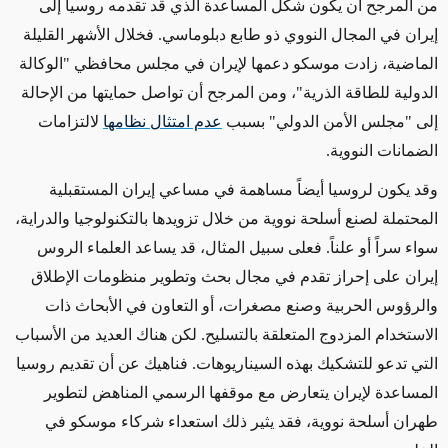
من المرجح أن يكون
شكل المساعدة
الذي قد تقدمه روسيا إلى
إيران في المجال النووي ذو طابع دبلوماسي. فخلال الأشهر القليلة
الماضية، زادت موسكو دعمها لإيران في مجلس محافظي "الوكالة
الدولية للطاقة الذرية"، ومن
المرجح
أن تواصل حمايتها من الإحالة
إلى "مجلس الأمن الدولي" بسبب
عدم امتثال نظامها
ل
التزامات
الضمانات النووية.
وقد يكون لروسيا أيضاً مساهمة في مساعي إيران المستقبلية
المحتملة لصنع أسلحة نووية من خلال تزويدها بالتكنولوجيا والدراية،
سواء سراً أو علناً. فعلى سبيل المثال، قد يساعد العلماء الروس
إيران على إحراز تقدم في مجال بحث وتطوير منظومات الإطلاق
والرؤوس الحربية وصنع مصغرات
، أو التعاون في الأبحاث ذات
الاستخدام المزدوج المتعلقة بالتسليح
. لكن
هناك العديد من الأسباب
التي
تدعو للتشكيك بهذه السيناريوهات. فناهيك عن أن تقديم روسيا
المساعدة لإيران يتعارض مع موقفها الرسمي المناهض لتطوير
طهران أسلحة نووية، فقد يثير ذلك
استعداء شركاء موسكو في