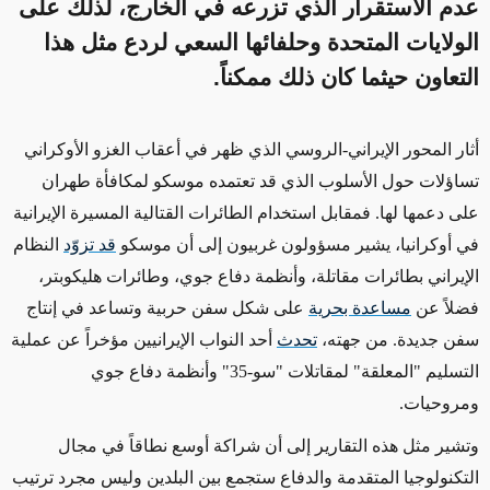
عدم الاستقرار الذي تزرعه في الخارج، لذلك على
الولايات المتحدة وحلفائها السعي لردع مثل هذا
التعاون حيثما كان ذلك ممكناً.
أثار المحور الإيراني-الروسي
الذي ظهر في أعقاب الغزو الأوكراني
تساؤلات حول الأسلوب الذي قد تعتمده موسكو لمكافأة طهران
على دعمها لها. فمقابل استخدام الطائرات القتالية المسيرة الإيرانية
في أوكرانيا،
يشير مسؤولون غربيون
إلى أن موسكو
قد تزوّد
النظام
الإيراني بطائرات مقاتلة،
وأنظمة دفاع جوي، وطائرات هليكوبتر،
فضلاً عن
مساعدة بحرية
على شكل سفن حربية وتساعد في إنتاج
سفن جديدة
. من جهته،
تحدث
أحد النواب الإيرانيين مؤخراً عن عملية
التسليم "المعلقة" لمقاتلات "سو-35"
وأنظمة دفاع جوي
ومروحيات
.
وتشير
مثل هذه التقارير
إلى أن شراكة أوسع نطاقاً في مجال
التكنولوجيا المتقدمة والدفاع ستجمع بين البلدين وليس مجرد ترتيب