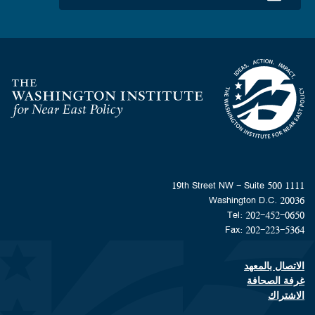
Homepage
1111 19th Street NW - Suite 500
Washington D.C. 20036
Tel: 202-452-0650
Fax: 202-223-5364
الاتصال بالمعهد
Footer contact links
غرفة الصحافة
الاشتراك