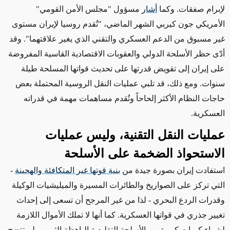
لإبرام صفقات.
وكما
أشار
مسؤول "مجلس الأمن القومي"
الأمريكي جون كيربي الشهر الماضي، "تُقدم روسيا لإيران مستوى
غير مسبوق من الدعم العسكري والتقني الذي يغير علاقتهما".
وقد
أدّى حظر الأسلحة الدولي
والعقوبات الاقتصادية القاسية
المفروضة
على إيران إلى تقويض قدرتها على تحديث قواتها المسلحة طيلة
سنوات.
ومع ذلك،
قد تلبي عمليات النقل الروسية المحتملة بعض
حاجات النظام الأكثر إلحاحاً
وتُقدم مساهمات مهمة في قدراته
العسكرية
.
عمليات النقل التقنية، وليس عمليات
الاستحواذ الضخمة على الأسلحة
استفادت إيران بصورة جيدة من
بنية قوتها غير المتكافئة والهجينة
-
التي تركز على الصواريخ والطائرات المسيرة و
الميليشيات الوكيلة
وقدرات الردع البحري - لذا من
غير المرجح أن تسعى
إلى إحداث
تغيير جذري في قواتها العسكرية. كما أنها لا تملك الأموال
اللازمة
لشراء كميات كبيرة من الأسلحة التقليدية الباهظة
الثمن،
ولم تتضح