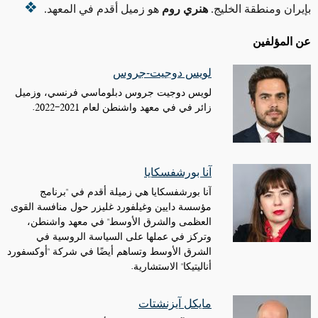
بإيران ومنطقة الخليج
.
هنري روم
هو زميل أقدم في المعهد.
عن المؤلفين
لويس دوجيت-جروس
لويس دوجيت جروس دبلوماسي فرنسي، وزميل
زائر في في معهد واشنطن لعام 2021-2022.
آنا بورشفسكايا
آنا بورشفسكايا هي زميلة أقدم في "برنامج
مؤسسة دايين وغيلفورد غليزر حول منافسة القوى
العظمى والشرق الأوسط" في معهد واشنطن،
وتركز في عملها على السياسة الروسية في
الشرق الأوسط وتساهم أيضًا في شركة "أوكسفورد
أناليتيكا" الاستشارية.
مايكل آيزنشتات