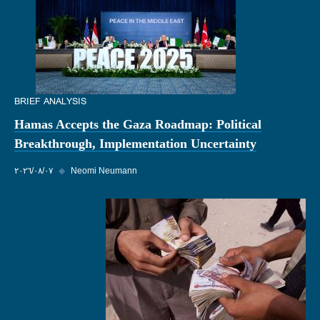
BRIEF ANALYSIS
Hamas Accepts the Gaza Roadmap: Political
Breakthrough, Implementation Uncertainty
Neomi Neumann
◆
٠٧‏/٠٨‏/٢٠٢٦