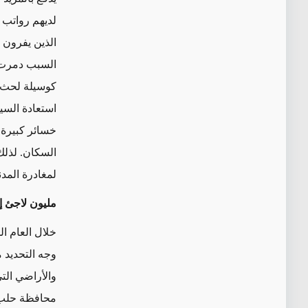
لديهم رواتب 
الذين يفرون
السبب دمرت ب
كوسيلة لحث ا
استعادة السي
خسائر كبيرة ف
السكان. لذلك
لمغادرة المدني
مليون لاجئ إلى
خلال العام ا
وجه التحديد 
والأراضي الت
محافظة حلب. إ