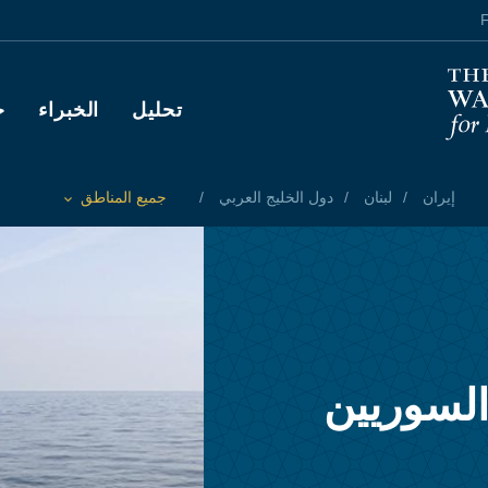
F
Main navigation
تحليل
الخبراء
ح
إيران
لبنان
دول الخليج العربي
جميع المناطق
Toggle List of
السوريين