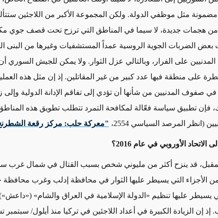
مضمونة مثل موظفي الدولة. ولكن المجموعة الأكبر من اللاجئين ستتأ
 من هجمات جديدة، لا سيما في المناطق التي ترزح تحت قصف جوي مكث
عض الضربات الجوية الروسية عمداً المستشفيات وغيرها من البنى الت
لمدنيين على الفرار، وبالتالي عزل الثوار. ولا يمكن للجيش السوري أن
طرة على منطقة فيها عدد كبير من غير المقاتلين. إذ إن مثل هذه العم
ي صفوف المدنيين من شأنها أن تؤدي إلى تفاقم الإدانة الدولية وإلى زي
، فإن تطبيق سياسة فعّالة لمكافحة التمرد تتطلب تطويق هذه المناطق 
ين (انظر المرصد السياسي 2554،
"معركة حلب: مركز رقعة الشطرنج
 الاتحاد الأوروبي في عام 2016؟
لمقبل، قد ينزح أكثر من مليوني شخص بسبب القتال في شمال غرب سو
من الأجزاء التي يسيطر عليها الثوار في محافظة إدلب وغرب محافظة 
ي يسيطر عليها تنظيم «الدولة الإسلامية في العراق والشام» («داعش»
ذ إن الزيادة الكبيرة في أعداد اللاجئين في تركيا منذ أيلول/ سبتمبر 