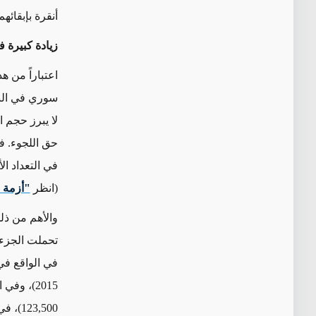
أنقرة بإبقائهم
زيادة كبيرة ف
لا يبرز حجم
حق اللجوء. ف
في التعداد ا
(انظر
"أزمة ا
والأهم من ذل
في الواقع في 
2015)، وفي الأردن (انخفض من
123,500
)، في