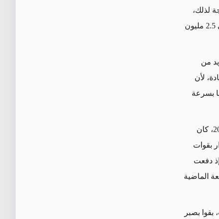
جة لذلك،
ارتفع عدد اللاجئين المزعوم في أنقرة من 1.5 مليون في كانون الثاني/ يناير 2015 إلى 2.5 مليون
يد من
دة، لأن
با بسرعة
ويعود السبب الرئيسي لهذا التدفق المتسارع إلى التدخل الروسي. ففي ربيع عام 2015، كان
ر بقوات
إذ دفعت
شهر الأربعة الماضية
 بقوا بصبر