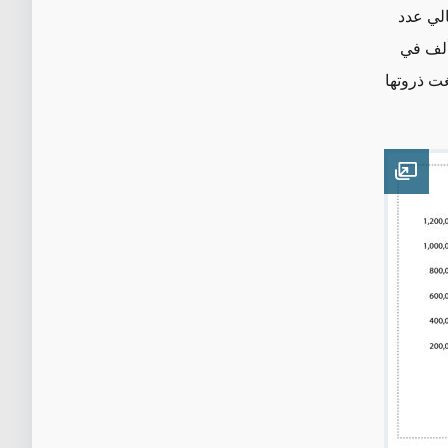
الي عدد
ء السوريين في الاتحاد الأوروبي 897 ألف بعد أن ارتفع هذا العدد من235 ألف في
ت ذروتها
Open image