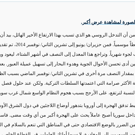
صورة لمشاهدة عرض أكبر.
 أن التدخل الروسي هو الذي تسبب بهذا الارتفاع الأخير الهائل، بيد أن 
تظهر أيضاً نمطاً موسمياً. فمن حزيران/ يو
ب لجوء شهرياً. وتراجع هذا المعدل إلى النصف في أشهر الشتاء، ليعود و
 2015، حين أدى تحسن الأحوال الجوية وهدوء البحار إلى تسهيل عميلة العبور. بع
بمقدار النصف مرة أخرى في تشرين الثاني/ نوفمبر الماضي بسبب الظ
بة الأكثر صرامة التي اعتمدتها السلطات التركية. ولكن عند حلول فصل ا
النسبة لترتفع، على الأرجح بسبب هجوم النظام الواسع شمال غرب سوري
ط تدفق الهجرة إلى أوروبا بتدهور أوضاع اللاجئين في دول الشرق الأ
داخل سوريا أصبح عاملاً يحث على الهجرة أكبر من أي وقت مضى. فاستم
من الضرر بالوضع الاقتصادي حتى في المناطق التي تنعم بالسلام في البل
من السوريين إلى المغادرة، لا سيما أولئك العاملين في القطاع الخاص، 