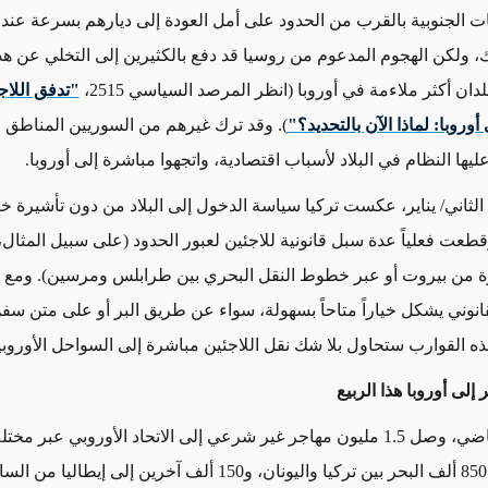
 الجنوبية بالقرب من الحدود على أمل العودة إلى ديارهم بسرعة عند
 ولكن الهجوم المدعوم من روسيا قد دفع بالكثيرين إلى التخلي عن هذا
لدان أكثر ملاءمة في أوروبا (انظر المرصد السياسي 2515،
"تدفق اللاج
أوروبا: لماذا الآن بالتحديد؟"
). وقد ترك غيرهم من السوريين المناطق الآ
يها النظام في البلاد لأسباب اقتصادية، واتجهوا مباشرة إلى أوروبا.
انون الثاني/ يناير، عكست تركيا سياسة الدخول إلى البلاد من دون تأشيرة 
قطعت فعلياً عدة سبل قانونية للاجئين لعبور الحدود (على سبيل المثال
 من بيروت أو عبر خطوط النقل البحري بين طرابلس ومرسين). ومع ذل
لقانوني يشكل خياراً متاحاً بسهولة، سواء عن طريق البر أو على متن س
ذه القوارب ستحاول بلا شك نقل اللاجئين مباشرة إلى السواحل الأوروبي
 إلى أوروبا هذا الربيع
في العام الماضي، وصل 1.5 مليون مهاجر غير شرعي إلى الاتحاد الأوروبي عبر
عبر أكثر من 850 ألف البحر بين تركيا واليونان، و150 ألف آخرين إلى إيط