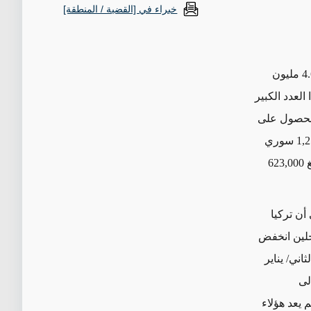
خبراء في [القضية / المنطقة]
اعتباراً من هذا الشهر، سجلت "المفوضية السامية للأمم المتحدة لشؤون اللاجئين" 4.6 مليون
 في كانون الثاني/ يناير 2015. وحتى هذا العدد الكبير
للحصول على
1,2
سوري
غ
623,000
أن تركيا
20. فعدد اللاجئين المسجلين انخفض
اني/ يناير
لى
م يعد هؤلاء