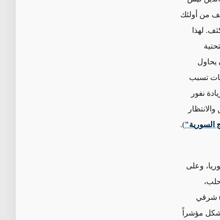
لف من أولئك
ف. لهذا
حتية
 يحاول
ليات تسبب
ادة نفور
والانتظار
 السورية"
).
ريا، وعلى
حلب،
) شرقي
تشكل مؤشراً