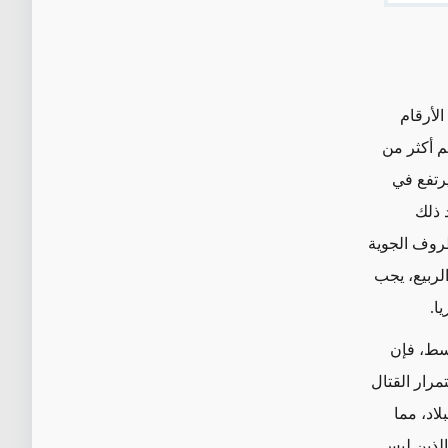
الأرقام
نيو إلى تشرين الثاني/ نوفمبر 2014، تم تقديم أكثر من
يرتفع في
د ذلك
روف الجوية
لربيع، يجب
ا.
وسط، فإن
رار القتال
اد، مما
الذين ليس