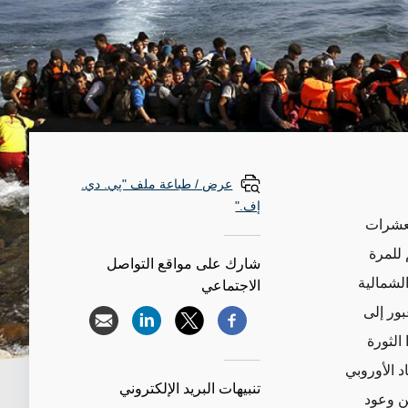
عرض / طباعة ملف "پي. دي.
إف."
بعشرات
 للمرة
شارك على مواقع التواصل
لشمالية
الاجتماعي
بور إلى
الثورة
د الأوروبي
تنبيهات البريد الإلكتروني
ن وعود