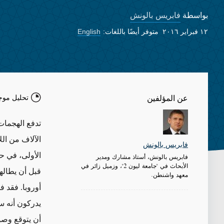
فابريس بالونش
بواسطة
١٢ فبراير ٢٠١٦
متوفر أيضًا باللغات:
English
تحليل موج
عن المؤلفين
تدفع الهجمات
الآلاف من الل
فابريس بالونش
الأولى، في ح
فابريس بالونش، أستاذ مشارك ومدير
الأبحاث في "جامعة ليون 2"، وزميل زائر في
قبل أن يطالهم
معهد واشنطن.
أوروبا. فقد ف
يدركون أنه سي
أن يتوقع وصو