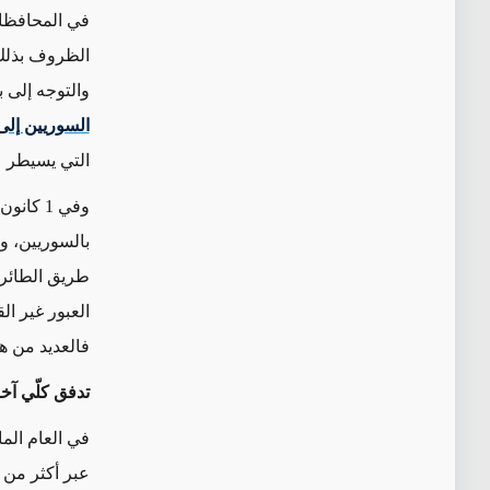
في المحافظات
الظروف بذلك،
والتوجه إلى ب
السوريين إلى 
التي يسيطر عل
وفي 1 ك
بالسوريين، و
طريق الطائرة
العبور غير ا
فالعديد من ه
تدفق كلّي آخر