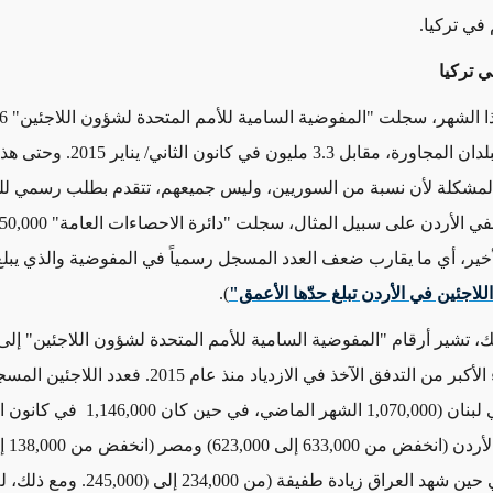
 في تركيا.
ي تركيا
سوري في البلدان المجاورة، مقابل 3.3 مليون
 المشكلة لأن نسبة من السوريين، وليس جميعهم، تتقدم بطلب رسمي 
في الأردن على سبيل المثال، سجلت "دائرة الاحصاءات العامة"
50,000
لأخير، أي ما يقارب ضعف العدد المسجل رسمياً في المفوضية والذي يبل
للاجئين في الأردن تبلغ حدّها الأعمق"
).
ك، تشير أرقام "المفوضية السامية للأمم المتحدة لشؤون اللاجئين" إلى 
تحملت الجزء الأكبر من التدفق الآخذ في الازدياد منذ عام 15
لبنان (
1,070,000
الشهر الماضي، في حين كان
1,146,000
في كانون الث
633,000
إلى
623,000
) ومصر (انخفض من
138,000
إ
 حين شهد العراق زيادة طفيفة (من
234,000
إلى
(245,000
. ومع ذلك، ل