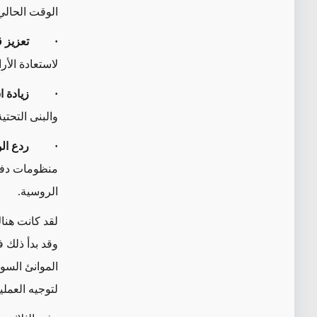
الوقت الحالي
·
تعزيز 
لاستعادة الأ
·
زيادة 
والبنى التحتية
·
ردع الو
منظومات دفا
الروسية.
لقد كانت هناك
وقد بدأ ذلك 
الموانئ السور
لتوجيه العملي