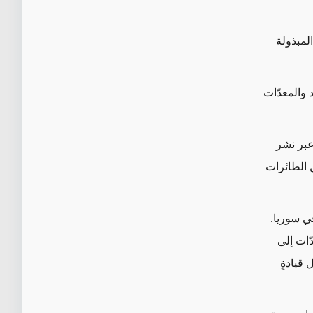
لمبذولة
والمعدّات
بر نشر
 الطائرات
في سوريا.
ّات إلى
 قيادةٍ