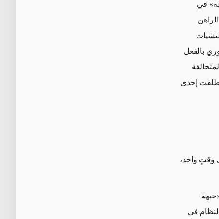
له» في
لراهن،
ليشيات
وري بالفعل
لمتحالفة
انطلقت إحدى
 وقتٍ واحد،
«جبهة
النظام في