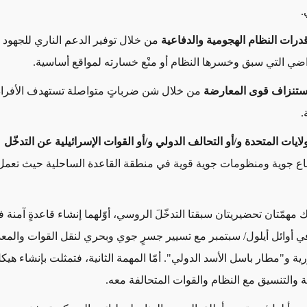
.
قدرات النظام الهجومية والدفاعية
من خلال توفير الدعم الناري للجهود ا
راضي التي سبق وخسرها النظام أو منْع خسارته لمواقع أساسية.
استنزاف قوى المعارضة
من خلال شن ضرباتٍ متواصلة تستهدف الأفراد 
.
لايات المتحدة و/أو التحالف الدولي و/أو القوات الإسرائيلية عن التدخّل
ع
ع جوية ومنظومات جوية قوية في منطقة القاعدة الساحلية حيث تعمل
 مهمّتان تحضيريتان سبقتا التدخّلَ الروسي، أوّلهما إنشاء قاعدةٍ آمنة 
في أوائل أيلول/ سبتمبر مع تسيير جسرٍ جوي وبحري لنقل القوات والمعد
ية و"مطار باسل الأسد الدولي". أمّا المهمة الثانية، فتمثلت بإنشاء هيكل
ة والتنسيق مع النظام والقوات المتحالفة معه.