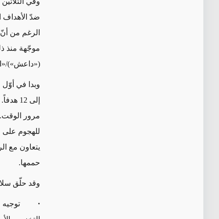
وفي الثلاثين
ضدّ الأهداف 
الرغم من أنّ
موجّهة منذ ذل
(«داعش»)/«ال
إلى 12 
مرور الوقت. 
للهجوم على حم
يتعاون مع ال
حممها.
وقد حلّق سلا
·
توجيه الضرب