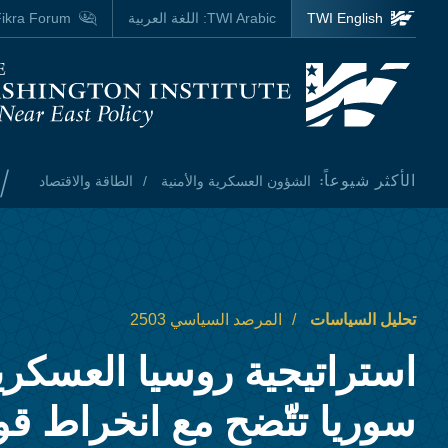
Skip to main content
TWI English
TWI Arabic:
اللغة العربية
ikra Forum
Homepage
/
الأكثر شيوعاً:
الشؤون العسكرية والأمنية
الطاقة والاقتصاد
تحليل السياسات
المرصد السياسي 2503
استراتيجية روسيا العسكر
سوريا تتّضح مع انخراط قو