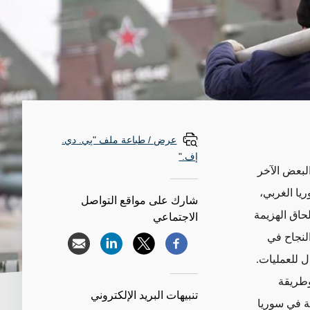
عرض / طباعة ملف "پي. دي.
إف."
البعض الآخر
ريا الغربي،
شارك على مواقع التواصل
حاق الهزيمة
الاجتماعي
النجاح في
ل للعمليات.
وطريقة
تنبيهات البريد الإلكتروني
ة في سوريا