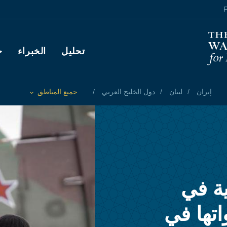
F
Main navigation
تحليل
الخبراء
ح
إيران
لبنان
دول الخليج العربي
جميع المناطق
Toggle List of
ية في
اتها في