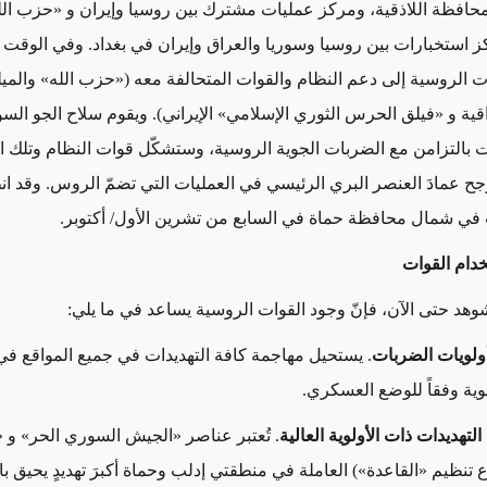
حافظة اللاذقية، ومركز عمليات مشترك بين روسيا وإيران و «حزب ال
استخبارات بين روسيا وسوريا والعراق وإيران في بغداد. وفي الوقت ا
ت الروسية إلى دعم النظام والقوات المتحالفة معه («حزب الله» والمي
اقية و «فيلق الحرس الثوري الإسلامي» الإيراني). ويقوم سلاح الجو الس
ت بالتزامن مع الضربات الجوية الروسية، وستشكّل قوات النظام وتلك ا
جح عمادَ العنصر البري الرئيسي في العمليات التي تضمّ الروس. وقد 
 في شمال محافظة حماة في السابع من تشرين الأول/ أكتوبر.
دام القوات
شوهد حتى الآن، فإنّ وجود القوات الروسية يساعد في ما يلي:
أولويات الضربات
. يستحيل مهاجمة كافة التهديدات في جميع المواقع في
لوية وفقاً للوضع العسكري.
لتهديدات ذات الأولوية العالية
. تُعتبر عناصر «الجيش السوري الحر» و 
 تنظيم «القاعدة») العاملة في منطقتي إدلب وحماة أكبرَ تهديدٍ يحيق ب