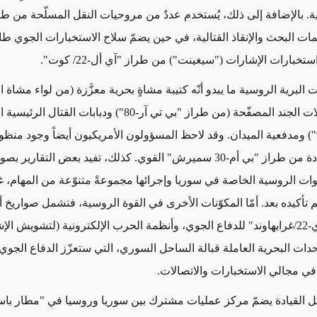
ت البحث والإنقاذ القتالية، في حين يضمّ سلاح الاستخبارات الجوي طا
خبارات الإشارات ("سيغينت") من طراز "آي أل-22/ كوت".
البرية الروسية ما يبدو أنّه كتيبة مشاةٍ بحرية معزَّزة (من لواء مشاة ال
810)، مع ناقلات الجند المصفّحة (من طراز "بي تي آر-80") ودبابات ا
طراز "تي-90") ومدفعية الميدان. وقد لاحظ المسؤولون الأمريكيون أيضاً وجود من
صواريخ متعدّدة من طراز "بي أم-30 سميرش" القوي. كذلك، تفيد بعض التقا
وات الروسية الخاصة في سوريا وإجرائها مجموعةً متنوّعة من المهام، غ
م تأكيده بعد. أمّا المكوّنات الأخرى في القوة الروسية، فتشمل صواري
طراز "أس آي-22/غرايهاوند" للدفاع الجوي، وأنظمة الحرب الإلكترونية (لتشويش ال
حدات البحرية العاملة قبالة الساحل السوري، التي ستعزّز الدفاع الجوي
 في مجالي الاستخبارات والاتصالات.
يكل القيادة يضمّ مركز عمليات مشترك بين سوريا وروسيا في "مطار باس