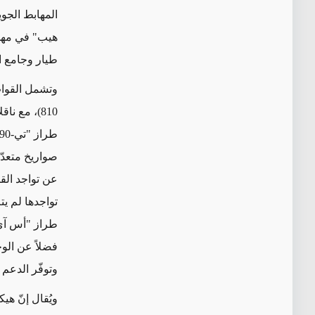
هيب" في مهما
طيار وجامع است
وتشمل القوات 
عن تواجد الق
تواجدها لم يت
فضلاً عن الو
وتوفّر الدعم
ويُقال إنّ ه