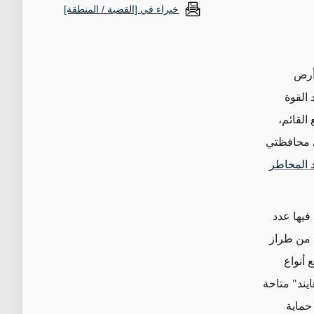
خبراء في [القضية / المنطقة]
 أرض
 القوة
القائم،
ي محافظتي
د المخاطر
فيها عدد
ت من طراز
 وتشارك جميع أنواع
شاطٍ في العمليات القتالية، منها 12 مروحية هجومية من طراز "مي-24 هايند" متاحة
حماية