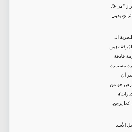
المهابط الجوية. بالإضافة إلى ذلك، يُستخدم عددٌ من مروحيات النقل المسلّحة من طراز "مي-8/
ئراتٍ بدون
بحرية الـ
لقتال الرئيسية المُرفقة (من
ظومة قاذفة
رير بصورة مستمرة
ير أن
خ أرض جو من
إشارات)،
 كما يرجح،
ل الأسد