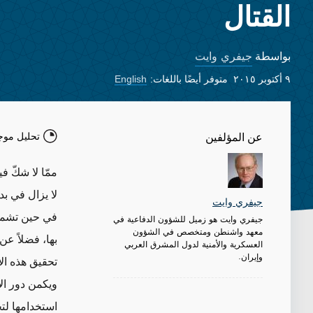
القتال
جيفري وايت
بواسطة
٩ أكتوبر ٢٠١٥
متوفر أيضًا باللغات:
English
تحليل موج
عن المؤلفين
ممّا لا شكّ ف
لا يزال في بد
جيفري وايت
في حين تشمل 
جيفري وايت هو زميل للشؤون الدفاعية في
معهد واشنطن ومتخصص في الشؤون
بها، فضلاً عن
العسكرية والأمنية لدول المشرق العربي
وإيران.
تحقيق هذه ال
ويكمن دور ال
استخدامها لت