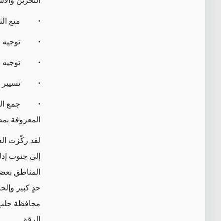
التخزين والأس
·
منع الثوار 
·
توجيه الضرب
·
توجيه الضرب
·
تسيير دوري
·
جمع المعلوم
المعروفة بمص
لقد ركّزت الع
إلى جنوب إدل
المناطق بعضا
حدٍ كبير وإل
محافظة حلب، 
الرقة.