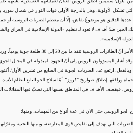
 من أيلول/ سبتمبر، أطلق الروس العنان لعملياتهم العسكرية بشنهم ضرب
التي تشكل الأولوية، وهي بالدرجة الأولى قوات الثوار في شمال سوريا و
 عددها الدقيق هو موضوعُ نقاش، إلّا أن معظم الضربات الروسية أو جمي
ك الحين ضدّ أهداف لا تعود لـ تنظيم «الدولة الإسلامية في العراق والش
دولة الإسلامية».
هدفاً. وقد أشار المسؤولون الروس إلى أنّ الجهود المبذولة في المجال الجو
وبالفعل، ارتفع عدد الضربات الجوية في السابع من تشرين الأول/ أكتوبر
اة ورافقها إطلاق صواريخ "كروز". أمّا سلاح الجو التابع لنظام الأسد، في
روس، فيقصف الأهداف في المناطق نفسها التي تصبّ فيها المقاتلات ال
ح الجو الروسي حتى الآن في عدة أنواع من المهمات، ومنها:
ات التي تهدف إلى تقليص قوى المعارضة، وبنيتها التحتية ومقرّاتها