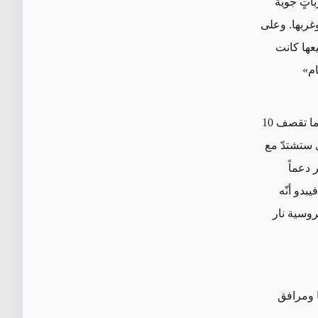
اتٍ جوية
غربها. وعلى
عها كانت
ام»
وبدا في أوّل الأمر أنّ الطائرات الروسية تنفذ ما بين 20 إلى 30 طلعة جوية يومياً، وربما تقصف 10
ي ستشتدّ مع
 دعماً
بدو أنّه
روسية نار
 ومرافق