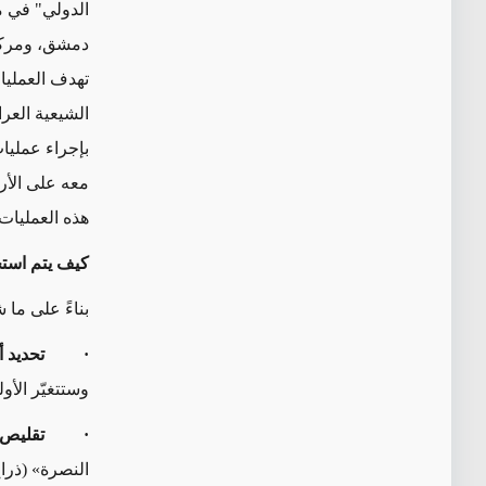
الدولي" في م
دمشق، ومركز 
تهدف العمليا
الشيعية العر
بإجراء عمليا
معه على الأر
هذه العمليات
كيف يتم استخ
بناءً على ما 
·
تحديد 
وستتغيّر الأو
·
تقليص ا
النصرة» (ذراع