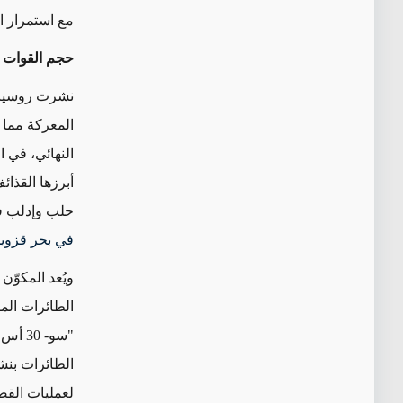
مع استمرار ا
حجم القوات و
نشرت روسيا ق
المعركة مما 
النهائي، في 
أبرزها القذا
حلب وإدلب في
في بحر قزوي
ويُعد المكوّن
الطائرات المق
لعمليات القص