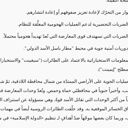
لحة الثقيلة.
من التحرّك لإعادة تعزيز صفوفهم أو إعادة انتشارهم.
ات التحضيرية لدعم العمليات الهجومية المعلَّقة للنظام.
ات التي تسهتدف قوى المعارضة التي تُعدّ تهديداً هجومياً محتملاً.
ات أمنية جوية في محيط "مطار باسل الأسد الدولي".
ات الاستخباراتية بالاعتماد على الطائرات ("سيغينت" والاستخبارا
طلح "إيمينت").
مليات الجوية على الأراضي الممتدّة من شمال محافظة اللاذقية، ثمّ شرق
ب، وأخيراً جنوباً في محافظتَي حماة وحمص. وتُعدّ وحدات المعارضة ف
ً من أكثر الوحدات التي تقاتل الأسد قوةً، وهي مسؤولة عن استنزاف ال
حاق الخسائر الموقعية به. وقد حلّقت الطائرات الروسية أيضاً في مهما
وربما كان بعضها موجّهاً ضدّ أهدافٍ لـ تنظيم «الدولة الإسلامية» في