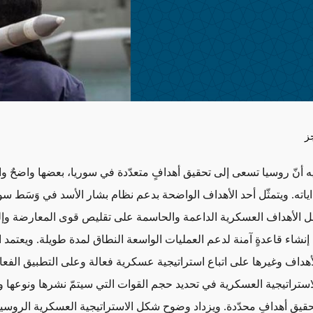
ز
يه أنّ روسيا تسعى إلى تحقيق أهدافٍ متعدّدة في سوريا، بعضها واضحٌ و
اياته. ويتمثّل أحد الأهداف الواضحة بدعم نظام بشار الأسد في وَسَط سو
الأهداف العسكرية الداعمة والحاسمة على تقليص قوى المعارضة وإل
 إنشاء قاعدةٍ آمنة لدعم العمليات الواسعة النطاق لمدة طويلة. ويعتمد 
أهداف وغيرها على اتباع استراتيجية عسكرية فعالة وعلى التطبيق الفعا
استراتيجية العسكرية في تحديد حجم القوات التي سيتمّ نشرها ونوعها 
حقيق أهدافٍ محدّدة. ويزداد وضوح شكل الاستراتيجية العسكرية الروسي