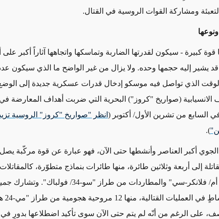
لتعبئة ومشاركة القوات الروسية في القتال.
نوعها
وة كبيرة - سيكون لقدرتها الضاربة وتماسكها واتجاهها آثاراً أكبر على
قد يشير إليه حجمها وحده. ولا يزال من غير الواضح ما الذي سيكون عدد
الوقت الذي تواصل فيه موسكو إدخال قدرات عسكرية جديدة إلى الوضع 
ئف الانسيابية (صواريخ "كروز") البحرية التي ضربت أهداف المعارضة ف
 السابع من تشرين الأول/ أكتوبر (
انظر "صواريخ "كروز" الروسية تزي
ن"
).
 الجوي أكبر العناصر وأنشطها حتى الآن، فهو عبارة عن قوة مركّبة يصل 
اتلة إلى أربعة وثلاثين طائرة، منها طائرات بنماذج متطوّرة، كالمقاتلا
"سو- 30 أس أم/ فلانكر-سي" والمطاردات من طراز "سو-34/ فولباك".
الطائرات بن
ف، على الرغم من أنّه لم يتم حتى الآن سوى تأكيد اضطلاعها بدورٍ في 