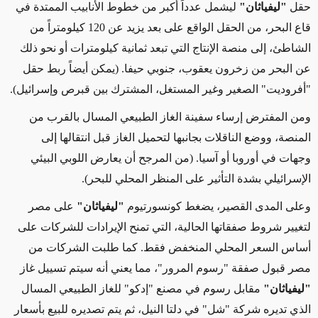
حقل
"ليفياثان"
ليشمل عدداً أكبر من خطوط الأنابيب الممتدة في
قاع البحر، من الحقل الواقع على بعد يزيد عن 120 كيلومتراً من
الشاطئ، إلى منصة الإنتاج التي تبعد ثمانية كيلومترات أو نحو ذلك
عن البحر من زخرون يعقوب، جنوبي حيفا.
(يمكن أيضاً ربط حقل
"أفروديت" الصغير وغير المستغل، المشترك بين قبرص وإسرائيل).
ومن المفترض إرساء سفينة الغاز الطبيعي المسال بالقرب من
المنصة، ووضع الناقلات بجانبها لتحميل الغاز قبل انتقالها إلى
وجهات في أوروبا أو آسيا.
(من المرجح أن يعارض اللوبي البيئي
الإسرائيلي بشدة التأثير على المنظر المحلي للبحر).
وعلى المدى القصير، يضغط كونسورتيوم
"ليفياثان"
على مصر
لتغيير شروط صفقاتها الحالية، التي تمنح الإيرادات للشركات
على
أساس
السعر المحلي المنخفض
فقط
. كما طلبت الشركات من
مصر قبول صفقة "رسوم
المرور
"، مما يعني أنه سيتم تسييل غاز
"ليفياثان"
مقابل رسوم في مصنع "إدكو" للغاز الطبيعي المسال
الذي تديره شركة "شل" في دلتا النيل، ثم
يتم
تصديره للبيع بأسعار