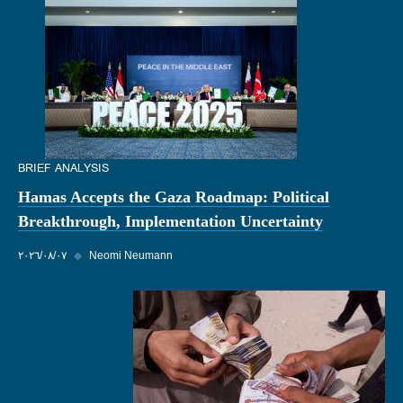
BRIEF ANALYSIS
Hamas Accepts the Gaza Roadmap: Political
Breakthrough, Implementation Uncertainty
Neomi Neumann
◆
٠٧‏/٠٨‏/٢٠٢٦