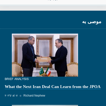
موصى به
BRIEF ANALYSIS
What the Next Iran Deal Can Learn from the JPOA
Richard Nephew
◆
٠٧‏/٠٨‏/٢٠٢٦