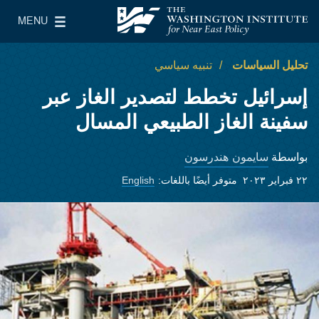
Skip to main content
MENU
معهد واشنطن لسياسات الشرق الأدنى
le Main Menu
تحليل السياسات
تنبيه سياسي
إسرائيل تخطط لتصدير الغاز عبر
سفينة الغاز الطبيعي المسال
سايمون هندرسون
بواسطة
٢٢ فبراير ٢٠٢٣
متوفر أيضًا باللغات:
English