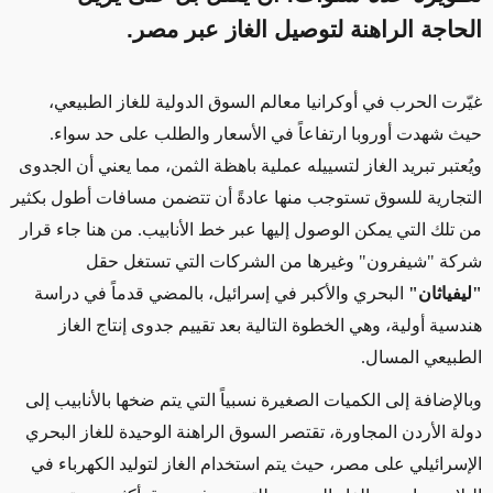
الحاجة الراهنة لتوصيل الغاز عبر مصر.
غيّرت الحرب في أوكرانيا معالم السوق الدولية للغاز الطبيعي،
حيث شهدت أوروبا ارتفاعاً في الأسعار والطلب
على حد سواء
.
ويُعتبر
تبريد الغاز لتسييله عملية
باهظة الثمن
، مما يعني أن الجدوى
التجارية للسوق تستوجب منها عادةً أن تتضمن مسافات أطول بكثير
من تلك التي يمكن الوصول إليها عبر خط الأنابيب. من هنا جاء قرار
شركة "شيفرون" وغيرها من الشركات التي تستغل حقل
"ليفياثان"
البحري والأكبر في إسرائيل، بالمضي قدماً في دراسة
هندسية أولية، وهي الخطوة التالية بعد تقييم جدوى إنتاج الغاز
الطبيعي المسال.
وبالإضافة إلى الكميات الصغيرة نسبياً التي يتم ضخها بالأنابيب إلى
دولة الأردن المجاورة، تقتصر السوق الراهنة
الوحيدة
للغاز البحري
الإسرائيلي على مصر، حيث يتم استخدام الغاز لتوليد الكهرباء في