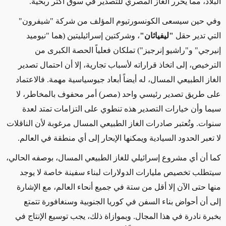
البلاد، مما يحرر الغاز المصري للتصدير في سوق أكثر ربحية.
وفي حين سيسعى الكونسورتيوم المؤلف من شركة "شيفرون"
التي تدير
حقل
"ليفياثان"
، وشركتين إسرائيليتين (هما "نيوميد
إنيرجي" و"راشيو إنرجيز") تملكان فعلياً الحصة الكبرى من
الترخيص
، إلى اتخاذ قراراته لأسباب تجارية، إلا أن احتمال تصدير
الغاز الطبيعي المسال، له أيضاً أبعاد جيوسياسية مهمة. فالاعتماد
على طريق تصدير رئيسي واحد (مصر)
أمر
محفوف بالمخاطر،
لا
سيما
وأن خيارات التصدير هذه تنطوي على التزامات تمتد لعدة
سنوات.
وتُعتبر
صادرات الغاز الطبيعي المسال مرغوبة لأن الناقلات
لا تعبر الحدود السيادية
ويمكنها الإبحار
إلى أي منطقة في العالم.
كما أن أي مشروع إسرائيلي للغاز الطبيعي المسال، بوصفه الحالي،
سيتطلب تخصيص مليارات الدولارات لبناء سفينة خاصة لا يوجد
منها حتى الآن إلا أقل من ستة في جميع أنحاء العالم، مع الإشارة
إلى أن أحواض بناء السفن في كوريا الجنوبية وسنغافورة تتمتع
بخبرة نادرة في هذا المجال. وبموازاة ذلك، يجب توسيع الإنتاج في