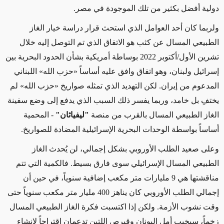
دولية أفضل بكثير من تلك الموجودة في مصر.
ولربما كان أحد العوامل الذي استحث قرار دراسة خيار الغاز
الطبيعي المسال عن كثب هو الاتفاق الذي تم التوصل إليه خلال
تشرين الأول/أكتوبر 2022 بوساطة أمريكية بشأن الحدود البحرية بين
إسرائيل ولبنان، وهو اتفاق وافق عليه أساساً
«
حزب الله
»
اللبناني
المدعوم من إيران. لكن التهديد الذي تمثله صواريخ
«
حزب الله
»
لم
يختفِ بل خامد،
وربما يفسر
ذلك السبب الذي يدفع إلى وضع سفينة
الغاز الطبيعي المسال بالقرب من منصة
"ليفياثان"
- المحمية
أساساً بواسطة الوحدات البحرية الإسرائيلية المضادة للصواريخ.
وعلى صعيد الطلب الأوروبي بشكل إجمالي، لن يُحدث الغاز
الطبيعي المسال الإسرائيلي سوى فارق بسيط. فالكمية التي تتم
مناقشتها هي 9 مليارات متر مكعب إضافية سنوياً، في حين أن
إجمالي الطلب الأوروبي كان يناهز 400 مليار متر مكعب سنوياً حتى
وقت نشوب الأزمة. ولكن إذا اكتسبت فكرة الغاز الطبيعي المسال
زخماً، سيخيب أمل اليونان وقبرص اللتين تدعمان اقتراحاً ل
إنشاء