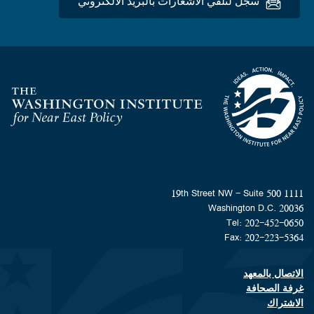
سجِّل لتلقي الاشعارات بالبريد الألكتروني
Homepage
1111 19th Street NW - Suite 500
Washington D.C. 20036
Tel: 202-452-0650
Fax: 202-223-5364
الاتصال بالمعهد
Footer contact links
غرفة الصحافة
الاشتراك