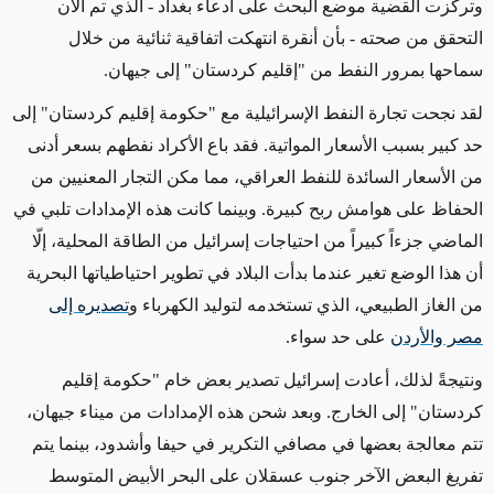
وتركزت القضية موضع البحث
على ادعاء بغداد
- الذي تم الآن
التحقق من صحته -
بأن أنقرة انتهكت
اتفاقية ثنائية من خلال
سماحها
بمرور النفط من "إقليم كردستان" إلى جيهان.
لقد نجحت تجارة النفط الإسرائيلية مع "حكومة إقليم كردستان"
إلى
حد كبير بسبب
الأسعار المواتية. فقد باع الأكراد نفطهم بسعر أدنى
من
الأسعار السائدة للنفط العراقي
،
مما مكن التجار المعنيين من
الحفاظ على
هوامش ربح كبيرة. وبينما كانت هذه الإمدادات تلبي في
الماضي جزءاً كبيراً من احتياجات إسرائيل من الطاقة
المحلية
،
إلّا
أن هذا الوضع تغير
عندما بدأت البلاد في تطوير احتياطياتها
البحرية
من الغاز الطبيعي
، الذي تستخدمه لتوليد الكهرباء و
تصديره إلى
مصر والأردن
على حد سواء.
ونتيجةً لذلك، أعادت إسرائيل تصدير بعض خام "حكومة إقليم
كردستان" إلى الخارج. وبعد شحن هذه الإمدادات من ميناء جيهان،
تتم معالجة بعضها في مصافي التكرير في حيفا وأشدود،
بينما
يتم
تفريغ البعض الآخر جنوب عسقلان
على
البحر الأبيض المتوسط