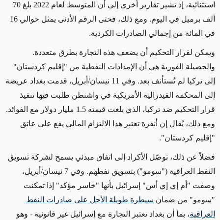
استثنائية، إذ تشير تقارير أخرى إلى أن المتوسط لعام 2022 بلغ 70
ألف برميل في اليوم.
ومع ذلك، فحتى الرقم الأدنى يمثل حوالي 16
في المائة من إجمالي الصادرات الكردية.
ويمكن لقرار التحكيم
أن
يضعف
هذه التجارة بطرق متعددة.
والحصيلة الفورية هي أن الإمدادات النفطية من "إقليم كردستان"
إلى تركيا لم تُستأنف بعد. وفي 11 نيسان/أبريل، قدمت بغداد عريضة
إلى المحكمة الفيدرالية الأمريكية في واشنطن طلبت فيها تنفيذ
قرار التحكيم ضد تركيا، الذي بلغت قيمته
1.5
مليار دولار مع
الفوائد
.
ومع ذلك، يُقال إن أنقرة تعتبر هذا الالتزام المالي يقع على عاتق
"إقليم كردستان".
فضلاً عن ذلك، توصّل الأكراد إلى اتفاق مبدئي يسمح لشركة تسويق
النفط العراقية ("سومو") بتسويق نفطهم. وفي 7 نيسان/أبريل،
وصفت "أم إي إي أس" إسرائيل بأنها "خاسر مؤكد" إذا تمكنت
"سومو" من ضمان
سيطرة طويلة الأجل على صادرات النفط
العراقية
، بما أن بغداد تعتبر التجارة مع إسرائيل غير قانونية
- وهو