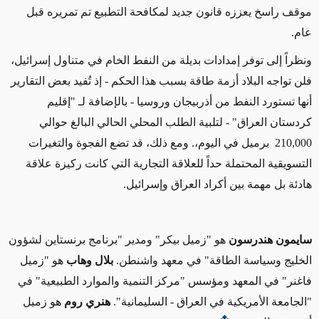
موقف راسخ يعززه قانون جديد لمكافحة التطبيع تم تمريره قبل
عام.
ونظراً إلى توفر إمدادات بديلة من النفط الخام في متناول إسرائيل،
فلن تواجه البلاد أزمة طاقة بسبب هذا الحكم - إذ تُفيد بعض التقارير
أنها تستورد النفط من أذربيجان
وروسيا - بال
إضافة لـ "إقليم
كردستان العراق" -
لتلبية الطلب المحلي الحالي البالغ حوالي
210,000
برميل في اليوم،
. ومع ذلك، قد تضع الفجوة والتغيرات
التسويقية المحتملة حداً للعلاقة التجارية التي كانت ركيزة علاقة
هادئة بل مهمة بين أكراد العراق وإسرائيل.
سايمون هندرسون
هو "زميل بيكر" ومدير "
برنامج برنستاين لشؤون
الخليج
وسياسة الطاقة" في معهد واشنطن.
بلال وهاب
هو "زميل
فاغنر" في المعهد ومؤسس "مركز التنمية والموارد الطبيعية" في
"الجامعة الأمريكية في العراق - السليمانية".
هنري روم
هو زميل