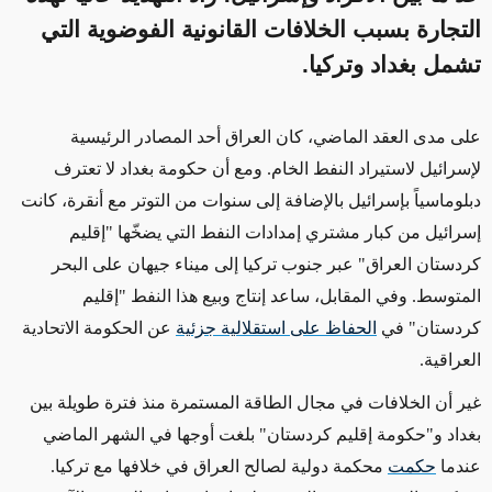
التجارة بسبب الخلافات القانونية الفوضوية التي
تشمل بغداد وتركيا.
على مدى العقد الماضي، كان العراق أحد المصادر الرئيسية
لإسرائيل لاستيراد النفط الخام. ومع أن حكومة بغداد لا تعترف
دبلوماسياً بإسرائيل
بالإضافة إلى سنوات من التوتر مع أنقرة
، كانت
إسرائيل
من كبار
مشتري إمدادات النفط
التي يضخّها "إقليم
كردستان العراق" عبر جنوب تركيا إلى ميناء جيهان على البحر
المتوسط.
وفي المقابل، ساعد إنتاج وبيع هذا النفط "إقليم
كردستان" في
الحفاظ على استقلالية جزئية
عن الحكومة الاتحادية
العراقية.
غير أن الخلافات
في مجال الطاقة
المستمرة منذ فترة طويلة
بين
بغداد و"حكومة إقليم كردستان" بلغت أوجها في الشهر الماضي
عندما
حكمت
محكمة دولية لصالح العراق
في خلافها مع تركيا
.