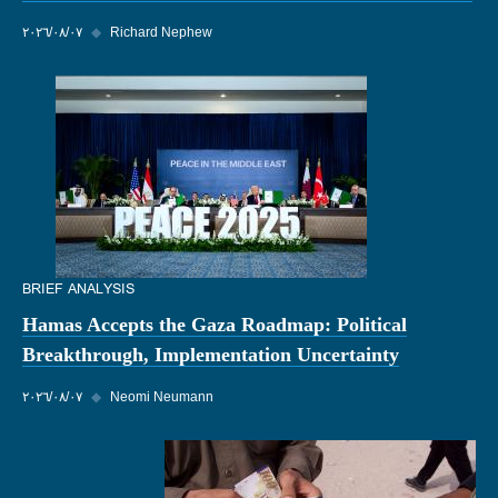
Richard Nephew
◆
٠٧‏/٠٨‏/٢٠٢٦
BRIEF ANALYSIS
Hamas Accepts the Gaza Roadmap: Political
Breakthrough, Implementation Uncertainty
Neomi Neumann
◆
٠٧‏/٠٨‏/٢٠٢٦