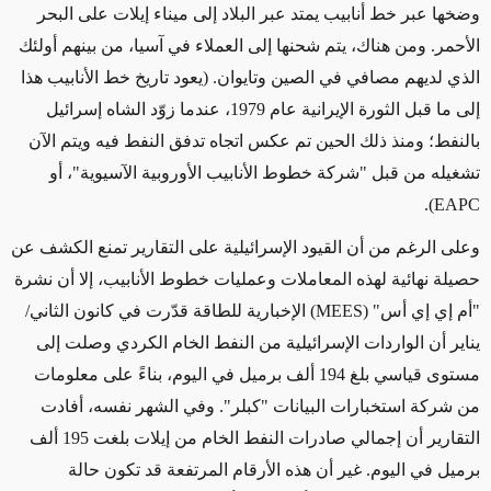
وضخها عبر خط أنابيب يمتد عبر البلاد
إلى
ميناء إيلات على البحر
الأحمر.
ومن هناك، يتم شحنها إلى العملاء في آسيا، من بينهم أولئك
الذي لديهم مصافي في الصين وتايوان. (يعود تاريخ خط الأنابيب هذا
إلى ما قبل الثورة الإيرانية عام 1979، عندما زوّد الشاه إسرائيل
بالنفط؛ ومنذ ذلك الحين تم عكس اتجاه تدفق النفط فيه ويتم الآن
تشغيله من قبل "شركة خطوط الأنابيب الأوروبية الآسيوية"، أو
).
EAPC
وعلى الرغم من أن القيود الإسرائيلية على التقارير تمنع الكشف عن
حصيلة نهائية لهذه المعاملات وعمليات خطوط الأنابيب، إلا أن نشرة
"أم إي إي أس" (MEES) الإخبارية للطاقة قدّرت في كانون الثاني/
يناير أن الواردات الإسرائيلية من النفط الخام الكردي وصلت إلى
مستوى قياسي بلغ 194 ألف برميل في اليوم،
بناءً على
معلومات
من شركة استخبارات البيانات "كبلر". وفي الشهر نفسه، أفادت
التقارير أن إجمالي صادرات النفط الخام من إيلات بلغت 195 ألف
برميل في اليوم. غير أن هذه الأرقام المرتفعة قد تكون حالة