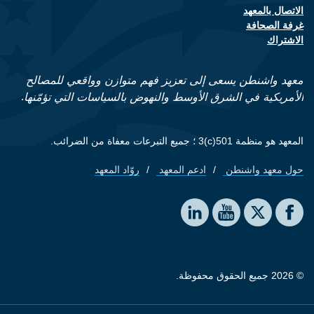
الاتصال بالمعهد
Footer contact links
غرفة الصحافة
الاشتراك
معهد واشنطن يسعى إلى تعزيز فهم متوازن وواقعي للمصالح
الأمريكية في الشرق الأوسط والنهوض بالسياسات التي تؤمّنها.
المعهد هو منظمة 501(c)3 ؛ جميع التبرعات معفاة من الضرائب.
حول معهد واشنطن
ادعم المعهد
روّاد المعهد
Footer quick links
Social media
The Washington Institute on LinkedIn
The Washington Institute on YouTube
The Washington Institute on Facebook
The Washington Institute on X
© 2026 جميع الحقوق محفوظة.