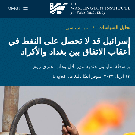
Skip to main content
MENU
معهد واشنطن لسياسات الشرق الأدنى
le Main Menu
تحليل السياسات
تنبيه سياسي
إسرائيل قد لا تحصل على النفط في
أعقاب الاتفاق بين بغداد والأكراد
سايمون هندرسون
بلال وهاب
هنري روم
بواسطة
,
,
١٣ أبريل ٢٠٢٣
متوفر أيضًا باللغات:
English