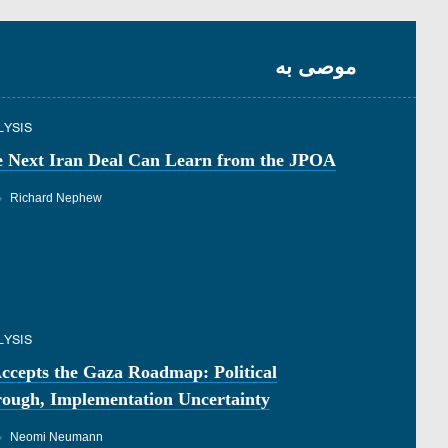
موصى به
LYSIS
e Next Iran Deal Can Learn from the JPOA
◆
Richard Nephew
LYSIS
cepts the Gaza Roadmap: Political
ough, Implementation Uncertainty
◆
Neomi Neumann