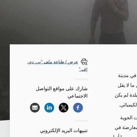
عرض / طباعة ملف "پي. دي.
إف."
 في مدينة
ما لا يقل
شارك على مواقع التواصل
بلدة لم يكن
الاجتماعي
لكيميائي.
 الجوية
معارضة في
تنبيهات البريد الإلكتروني