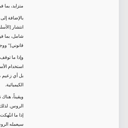
متزايد، بما 
بالإضافة إلى
انتشار [الأس
شامل، بما فيه
قانوني]" ووجه
وإذا ما توقف
استخدام الأسل
بل أي زعيم م
الكيميائية.
ويقيناً، هناك
الروس. لذلك ف
إذا ما انتُهك
سيعمله الرو