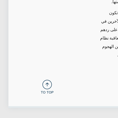
ها.
 تكون
لآخرين في
س على ردهم
عاقبة نظام
 الهجوم
TO TOP