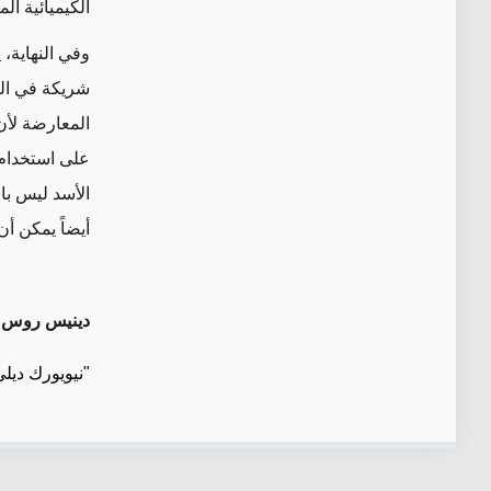
الكيميائية ال
وفي النهاية،
شريكة في الم
المعارضة لأن 
على استخدام ا
الأسد ليس ب
أيضاً يمكن أن
دينيس روس
ه
"نيويورك ديلي