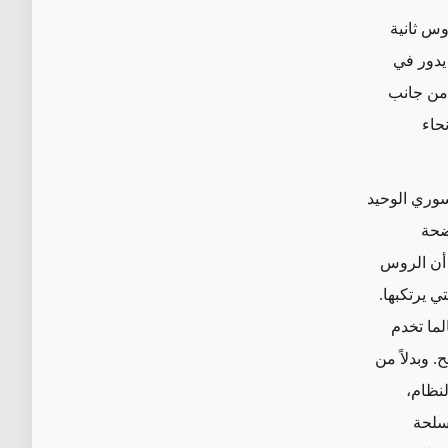
وس ثانية
 يدور في
 من جانب
حاء
لسوري الوحيد
ضحة
 أن الروس
 يرتكبها.
ما تخدم
. وبدلاً من
لنظام،
أسلحة