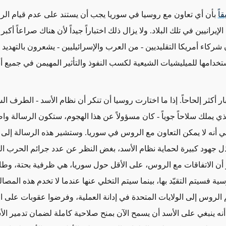
اً
بأن أي تعاون مع روسيا في سوريا يجب أن يستند على عدم قيام الر
إيرانيين في تلك البلاد. ولا يزال ذلك اختباراً جيداً لأن هناك صراعاً أكبر
شركاء أمريكا التقليديين - من العرب والإسرائيليين - يشعرون بالتهديد
تخدامها للميليشيات الشيعية لكسب النفوذ والتأثير المهيمن في جميع أن
ار أكثر إلحاحاً. إذا ما اختارت روسيا أن تنكر أن نظام الأسد - الطرف ا
ي يملك سلاحاً جوياً - كان مسؤولاً عن هذا الهجوم، ستكون الرسالة وا
 أنه لا يمكن التعاون مع الروس في سوريا. وستشير هذه الرسالة إلى
 جهود كبيرة لحماية نظام الأسد، بغض النظر عن عدد جرائم الحرب التي
ن الاتفاقات مع الروس، على الأقل حول سوريا، هي ظرفية بحتة، وطال
ية فسيتم التقيّد بها، بينما سيتم التخلي عنها عندما لا تخدم هذه المصالح
م الروس إلى الولايات المتحدة في إدانة العملية، وفرضوا عقوبات على ا
نه ينبغي على الأسد أن يسمح الآن بمنح صلاحية كاملة لضمان تدمير ال