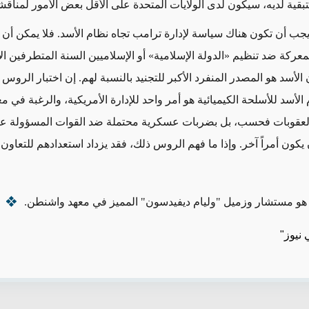
متبقية لديه، سيكون لدى الولايات المتحدة على الأقل بعض الأمور لمناقشت
 يجب أن تكون هناك سياسة لإدارة ترامب تجاه نظام الأسد. فلا يمكن أن
عركة ضد تنظيم «الدولة الإسلامية» أو الإسلاميين السنة المتطرفين ا
الأسد هو المصدر المنفرد الأكبر للتجنيد بالنسبة لهم. إن اختبار الرو
لأسد للأسلحة الكيميائية هو أمر واحد للإدارة الأمريكية، والرغبة في م
العقوبات فحسب، بل بضربات عسكرية محتملة ضد القوات المسؤولة عن
 يكون أمراً آخر. وإذا ما فهم الروس ذلك، فقد يزداد استعدادهم للتعاون.
و مستشار وزميل "وليام ديفيدسون" المميز في معهد واشنطن.
 نيوز"