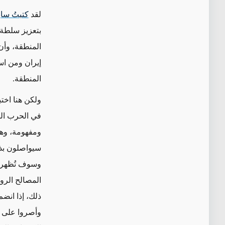
لقد
كتبتُ سابق
بتعزيز سلطة ال
المنطقة، وأن 
إيران ومن اس
المنطقة.
ولكن هنا اختب
في الحرب الذ
ومفهومة، وهي
سيواصلون بذل
وسوف تُظهر أ
المصالح الروس
ذلك، إذا انض
وأصروا على أ