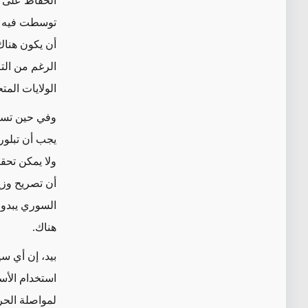
الحفاظ على و
توسطت فيه مع 
أن يكون هناك 
الولايات المت
وفي حين تست
يجب أن تبلور 
ولا يمكن تحقي
أن تصريح وزي
السوري يبدو 
هناك.
بيد، إن أي سي
استخدام الأس
لمواصلة الحر