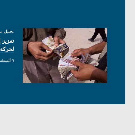
تحليل م
تعزيز ا
لحركة
٦ أغسطس ٢٠٢٦