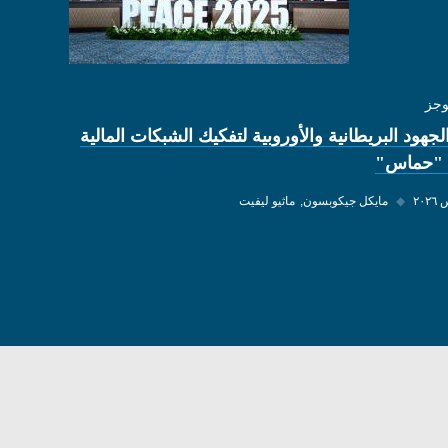
وجز
لجهود البريطانية والأوروبية لتفكيك الشبكات المالية
 "حماس"
◆
مايكل جيكوبسون
ماثيو ليفيت