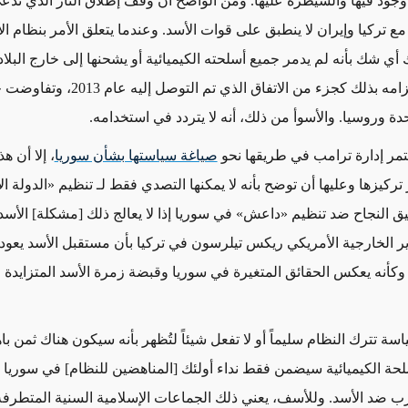
جود فيها والسيطرة عليها. ومن الواضح أن وقف إطلاق النار الذي تدّعي
تركيا وإيران لا ينطبق على قوات الأسد. وعندما يتعلق الأمر بنظام الأ
أي شك بأنه لم يدمر جميع أسلحته الكيميائية أو يشحنها إلى خارج البلاد
الرغم من التزامه بذلك كجزء من الاتفاق الذي تم التوصل إليه 
حدة وروسيا. والأسوأ من ذلك، أنه لا يتردد في استخدامه.
مر إدارة ترامب في طريقها نحو
صياغة سياستها بشأن سوريا
، إلا أن ه
تركيزها وعليها أن توضح بأنه لا يمكنها التصدي فقط لـ تنظيم «الدولة ال
ق النجاح ضد تنظيم «داعش» في سوريا إذا لا يعالج ذلك [مشكلة] الأسد أ
ر الخارجية الأمريكي ريكس تيلرسون في تركيا بأن مستقبل الأسد يعود
وكأنه يعكس الحقائق المتغيرة في سوريا وقبضة زمرة الأسد المتزايدة
اسة تترك النظام سليماً أو لا تفعل شيئاً لتُظهر بأنه سيكون هناك ثمن 
لحة الكيميائية سيضمن فقط نداء أولئك [المناهضين للنظام] في سوريا 
ب ضد الأسد. وللأسف، يعني ذلك الجماعات الإسلامية السنية المتطرفة