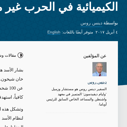
الكيميائية في الحرب غير 
دينس روس
بواسطة
٤ أبريل ٢٠١٧
متوفر أيضًا باللغات:
English
مقالات وش
عن المؤلفين
بشار الأسد ه
خان شيخون. و
دينس روس
عن 00
السفير دينس روس هو مستشار وزميل
"وليام ديفيدسون" المتميز في معهد
كافياً، استهد
واشنطن والمساعد الخاص السابق للرئيس
أوباما.
وتشكل هذه ال
لنظام الأسد