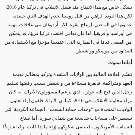
بشكل خاص مع هذا الانفتاح منذ فشل الانقلاب في تركيا عام 2016،
لكن هذا التودد الراهن من قبل روسيا يخدم الهدف الذي جسدته
عداوتها في الماضي: إزعاج أنقرة. لكن أردوغان بنى علاقات مهمة
في أوراسيا وأفريقيا، لذا فإن تعافى اقتصاد تركيا قريبًا، قد يتمكن
من المضي قدمًا في المقاربة التي اعتمدها مؤخرًا مع الاستفادة من
العداوة بين موسكو وواشنطن.
أماندا سلوت
تتسّم العلاقة الحالية بين الولايات المتحدة وتركيا بمظالم قديمة
العهد ومتراكمة. فأنقرة مستاءة من واشنطن بسبب رفضها تسليم
رجل الدين فتح الله غولن، الذي يزعم المسؤولون الأتراك أنه كان
وراء محاولة الانقلاب في 2016. كما أن الأتراك قلقون إزاء تعاون
الولايات المتحدة مع "وحدات حماية الشعب"، الجماعة الكردية التي
تسيطر على مساحات شاسعة من شمالي سوريا. أما صناع
السياسة الأمريكيون، فتتنامى شكوكهم إزاء ما إذا كانت تركيا شريكًا