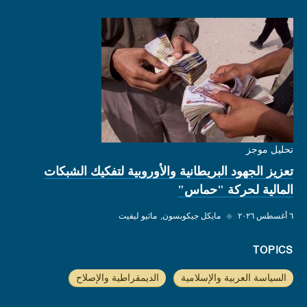
تحليل موجز
تعزيز الجهود البريطانية والأوروبية لتفكيك الشبكات
المالية لحركة "حماس"
٦ أغسطس ٢٠٢٦
◆
مايكل جيكوبسون
ماثيو ليفيت
TOPICS
السياسة العربية والإسلامية
الديمقراطية والإصلاح