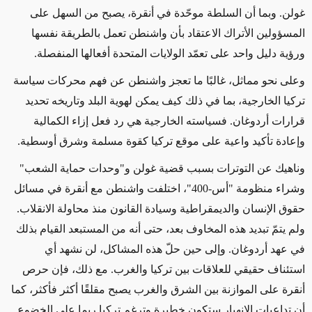
غولن. وبما أن السلطة موحّدة في أنقرة، يصبح من السهل على
المسؤولين الأتراك الاعتقاد بأن واشنطن تعمل بالطريقة نفسها
ورؤية دليل واحد على تعمّد الولايات المتحدة أفعالها المنفصلة.
وعلى نحو مماثل، غالبًا ما تعجز واشنطن عن فهم محركات سياسة
تركيا الخارجية، بما في ذلك كيف يمكن لهوية البلد وتاريخه تحديد
قرارات أردوغان. فسياسته الخارجية هي رد فعل إزاء الكمالية
وإعادة تأكيد واعية على موقع تركيا كقوة مسلمة وشرق أوسطية.
وناهيك عن التوترات بسبب قضية غولن و"وحدات حماية الشعب"
وشراء منظومة "أس-400"، اختلفت واشنطن مع أنقرة في مسائل
حقوق الإنسان والديمقراطية وسيادة القانون منذ محاولة الانقلاب.
ولم يتمّ تبديد هذه المخاوف بعد، حتى أنه من المستبعد القيام بذلك
في عهد أردوغان. وإلى حين حلّ هذه المشاكل، لن نشهد أي
استئناف حقيقي للعلاقات بين تركيا والغرب. مع ذلك، فإن حرص
أنقرة على الموازنة بين الشرق والغرب يصبح مقلقًا أكثر فأكثر، كما
أن تداعيات الانهيار ستكون خطيرة وترغم تركيا ربما على الخضوع