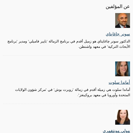
عن المؤلفين
سونر چاغاپتاي
الدكتور سونر چاغاپتاي هو زميل أقدم في برنامج الزمالة "بايير فاميلي" ومدير "برنامج
الأبحاث التركية" في معهد واشنطن.
أماندا سلوت
أماندا سلوت هي زميلة أقدم في زمالة "روبرت بوش" في "مركز شؤون الولايات
المتحدة وأوروبا في معهد بروكينغز".
مولي مونتغمري