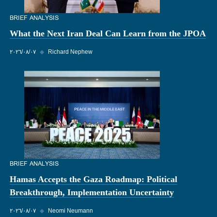
BRIEF ANALYSIS
What the Next Iran Deal Can Learn from the JPOA
Richard Nephew
◆
٠٧‏/٠٨‏/٢٠٢٦
BRIEF ANALYSIS
Hamas Accepts the Gaza Roadmap: Political
Breakthrough, Implementation Uncertainty
Neomi Neumann
◆
٠٧‏/٠٨‏/٢٠٢٦