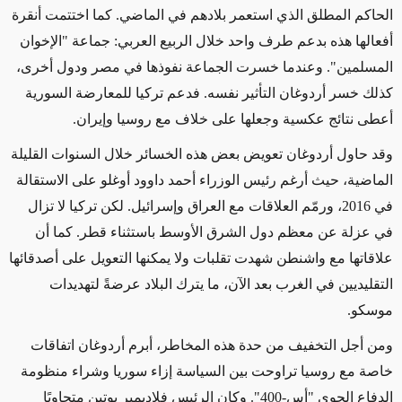
الحاكم المطلق الذي استعمر بلادهم في الماضي. كما اختتمت أنقرة
أفعالها هذه بدعم طرف واحد خلال الربيع العربي: جماعة "الإخوان
المسلمين". وعندما خسرت الجماعة نفوذها في مصر ودول أخرى،
كذلك خسر أردوغان التأثير نفسه. فدعم تركيا للمعارضة السورية
أعطى نتائج عكسية وجعلها على خلاف مع روسيا وإيران.
وقد حاول أردوغان تعويض بعض هذه الخسائر خلال السنوات القليلة
الماضية، حيث أرغم رئيس الوزراء أحمد داوود أوغلو على الاستقالة
في 2016، ورمّم العلاقات مع العراق وإسرائيل. لكن تركيا لا تزال
في عزلة عن معظم دول الشرق الأوسط باستثناء قطر. كما أن
علاقاتها مع واشنطن شهدت تقلبات ولا يمكنها التعويل على أصدقائها
التقليديين في الغرب بعد الآن، ما يترك البلاد عرضةً لتهديدات
موسكو.
ومن أجل التخفيف من حدة هذه المخاطر، أبرم أردوغان اتفاقات
خاصة مع روسيا تراوحت بين السياسة إزاء سوريا وشراء منظومة
الدفاع الجوي "أس-400". وكان الرئيس فلاديمير بوتين متجاوبًا