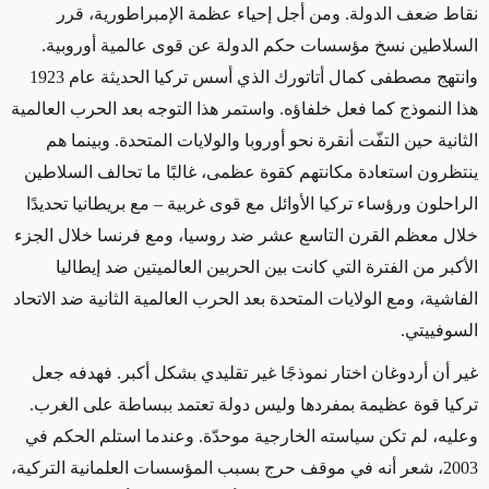
نقاط ضعف الدولة. ومن أجل إحياء عظمة الإمبراطورية، قرر
السلاطين نسخ مؤسسات حكم الدولة عن قوى عالمية أوروبية.
وانتهج مصطفى كمال أتاتورك الذي أسس تركيا الحديثة عام 1923
هذا النموذج كما فعل خلفاؤه. واستمر هذا التوجه بعد الحرب العالمية
الثانية حين التفّت أنقرة نحو أوروبا والولايات المتحدة. وبينما هم
ينتظرون استعادة مكانتهم كقوة عظمى، غالبًا ما تحالف السلاطين
الراحلون ورؤساء تركيا الأوائل مع قوى غربية – مع بريطانيا تحديدًا
خلال معظم القرن التاسع عشر ضد روسيا، ومع فرنسا خلال الجزء
الأكبر من الفترة التي كانت بين الحربين العالميتين ضد إيطاليا
الفاشية، ومع الولايات المتحدة بعد الحرب العالمية الثانية ضد الاتحاد
السوفييتي.
غير أن أردوغان اختار نموذجًا غير تقليدي بشكل أكبر. فهدفه جعل
تركيا قوة عظيمة بمفردها وليس دولة تعتمد ببساطة على الغرب.
وعليه، لم تكن سياسته الخارجية موحدّة. وعندما استلم الحكم في
2003، شعر أنه في موقف حرج بسبب المؤسسات العلمانية التركية،