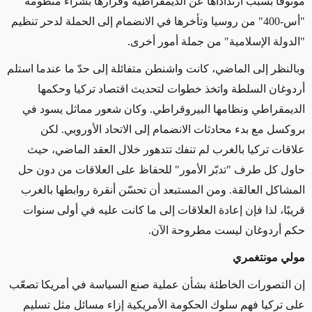
موثوقًا بسبب ارتداداها عن الديمقراطية وقرارها بشراء منظومة
"أس-400" من روسيا وتأخرها في الانضمام إلى الحملة لدحر تنظيم
"الدولة الإسلامية" من جملة أمور أخرى.
وبالنظر إلى الماضي، كانت واشنطن متفائلة إلى حدّ ما عندما استلم
أردوغان السلطة واتخذ خطوات لتحديث اقتصاد تركيا وحكمها
الديمقراطي ونظامها البيروقراطي. وكان شعور مماثل يسود في
بروكسل مع بدء محادثات الانضمام إلى الاتحاد الأوروبي. لكن
علاقات تركيا بالغرب لم تنفك تتدهور خلال العقد الماضي، حيث
حاول كل طرف "تدبّر الأمور" للحفاظ على العلاقات من دون حل
المشاكل العالقة. ومن المستبعد أن تحسّن أنقرة روابطها بالغرب
قريبًا، لذا فإن إعادة العلاقات إلى ما كانت عليه في أولى سنوات
حكم أردوغان ليست مطروحة الآن.
مولي مونتغمري
إن التصورات الخاطئة بشأن عملية صنع السياسة في أمريكا تصعّب
على تركيا فهم سلوك الحكومة الأمريكية إزاء مسائل مثل تسليم