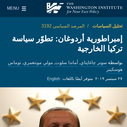
Skip to main content
MENU
معهد واشنطن لسياسات الشرق الأدنى
le Main Menu
تحليل السياسات
المرصد السياسي 3192
إمبراطورية أردوغان: تطوّر سياسة
تركيا الخارجية
سونر چاغاپتاي
أماندا سلوت
مولي مونتغمري
توماس
بواسطة
,
,
,
هوسكينز
٢٧ سبتمبر ٢٠١٩
متوفر أيضًا باللغات:
English