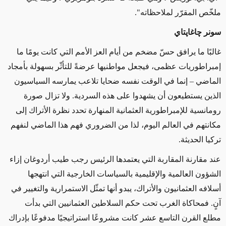
ملخّص المقرّر لملاحظاته
".
سونر چاغاپتاي
غالبًا ما يرافق حسّ مضخم من أيام العز الأمم التي كانت يومًا ما
إمبراطوريات عظمى، فيجعل مواطنيها عرضةً للتأثّر بسهولة بأمجاد
الماضي – إنما في الوقت نفسه ضحايا تلاعب يمارسه السياسيون
الذين يستطيعون أن يشهدوا على هذه السردية. ولا تزال صورة
رومانسية للإمبراطورية العثمانية المنهارة تحدد نظرة الأتراك إلى
مكانتهم في العالم اليوم، لذا من الضروري فهم هذا الماضي لنفهم
تركيا الحديثة.
عند مقارنة المقاربة التي يعتمدها الرئيس رجب طيب أردوغان إزاء
الشؤون العالمية والإقليمية بالسياسات الخارجية التي انتهجها
أسلافه العثمانيون والأتراك، يبدو أنها تمثّل الاستمرارية والتغيير في
آنٍ. فمحاكاة الغرب تحت حكم السلاطين العثمانيين التي بدأت
مطلع القرن التاسع عشر كانت مشروعًا استراتيجيًا مدفوعًا بإدراك