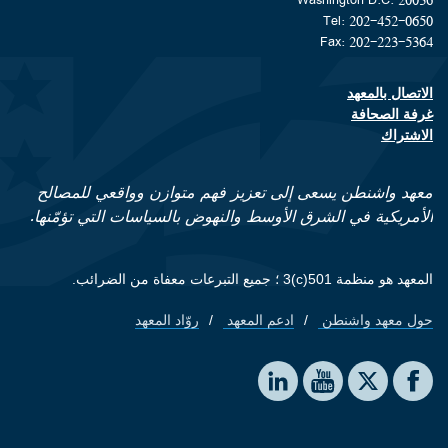
Tel: 202-452-0650
Fax: 202-223-5364
الاتصال بالمعهد
Footer contact links
غرفة الصحافة
الاشتراك
معهد واشنطن يسعى إلى تعزيز فهم متوازن وواقعي للمصالح
الأمريكية في الشرق الأوسط والنهوض بالسياسات التي تؤمّنها.
المعهد هو منظمة 501(c)3 ؛ جميع التبرعات معفاة من الضرائب.
حول معهد واشنطن
ادعم المعهد
روّاد المعهد
Footer quick links
Social media
The Washington Institute on LinkedIn
The Washington Institute on YouTube
The Washington Institute on Facebook
The Washington Institute on X