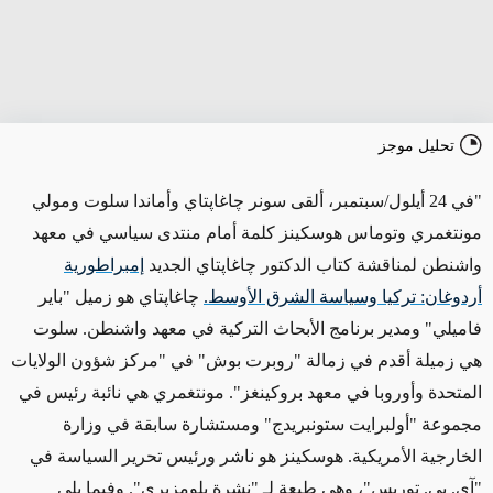
تحليل موجز
"في 24 أيلول/سبتمبر، ألقى سونر چاغاپتاي وأماندا سلوت ومولي
مونتغمري وتوماس هوسكينز كلمة أمام منتدى سياسي في معهد
واشنطن لمناقشة كتاب الدكتور چاغاپتاي الجديد
إمبراطورية
أردوغان: تركيا وسياسة الشرق الأوسط.
چاغاپتاي هو زميل "باير
فاميلي" ومدير برنامج الأبحاث التركية في معهد واشنطن. سلوت
هي زميلة أقدم في زمالة "روبرت بوش" في "مركز شؤون الولايات
المتحدة وأوروبا في معهد بروكينغز". مونتغمري هي نائبة رئيس في
مجموعة "أولبرايت ستونبريدج" ومستشارة سابقة في وزارة
الخارجية الأمريكية
.
هوسكينز هو ناشر ورئيس تحرير السياسة في
"آي. بي. توريس"، وهي طبعة لـ "نشرة بلومزبري". وفيما يلي