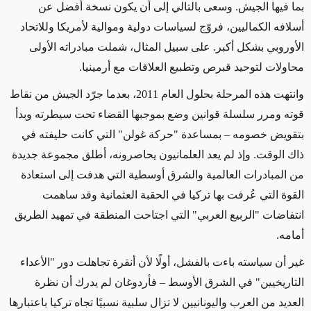
بما فيها الجيش. وسعى بالتالي إلى أن يكون نسخة أفضل عن
أسلافه الكماليين، فروّج لسياسات دولية وموالية لأمريكا وللاتحاد
الأوروبي بشكل أكبر. على سبيل المثال، شملت مبادراته الأولى
محاولات لتوحيد قبرص وتطبيع العلاقات مع أرمينيا.
وانتهت هذه المرحلة بحلول العام 2011، بعدما جرّد الجيش من نقاط
قوته ومرر سلسلة قوانين وضع بموجبها القضاء تحت سيطرته وبدأ
بتقويض خصومه – بمساعدة "حركة غولن" التي كانت حليفته في
ذاك الوقت. وإذ لم يعد العلمانيون يحاصرونه، أطلق مجموعة جديدة
من المبادرات العالمية والشرق أوسطية التي هدفت إلى استعادة
القوة التي عُرفت بها تركيا في الحقبة العثمانية وقد ساهمت
انتفاضات "الربيع العربي" التي اجتاحت المنطقة في تمهيد الطريق
أمامه.
غير أن سياسته باءت بالفشل، أولًا لأن أنقرة تجاهلت دور "الأعداء
التاريخيين" في الشرق الأوسط – فأردوغان لم يدرك أن نظرة
العديد من العرب واليونانيين لا تزال سلبية نسبيًا تجاه تركيا باعتبارها