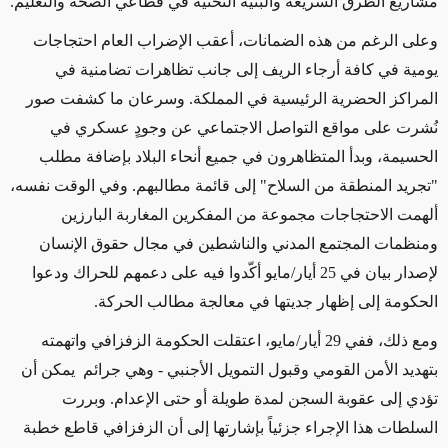
مشاريع الطرق السريعة والبنية التحتية في قطاعي الصحة والتعليم.
وعلى الرغم من هذه الضمانات، أعقب الإضراب العام احتجاجات
يومية في كافة أرجاء الريف إلى جانب تظاهرات تضامنية في
المراكز الحضرية الرئيسية في المملكة. وسرعان ما كشفت صور
نُشرت على مواقع التواصل الاجتماعي عن وجودٍ عسكري في
الحسيمة، وبدأ المتظاهرون في جميع أنحاء البلاد بإضافة مطلب
"تجريد المنطقة من السلاح" إلى قائمة مطالبهم. وفي الوقت نفسه،
ألهمت الاحتجاجات مجموعة من المفكرين المغاربة البارزين
ومنظمات المجتمع المدني والناشطين في مجال حقوق الإنسان
لإصدار بيان في 25 أيار/مايو أكّدوا فيه على دعمهم للحراك ودعوا
الحكومة إلى إظهار جديتها في معالجة مطالب الحركة
.
ومع ذلك، ففي 29 أيار/مايو، اعتقلت الحكومة الزفزافي واتهمته
بتهديد الأمن القومي وقبول التمويل الأجنبي - وهي جرائم يمكن أن
تؤدي إلى عقوبة السجن لمدة طويلة أو حتى الإعدام. وبررت
السلطات هذا الإجراء جزئياً بإشارتها إلى أن الزفزافي قاطع خطبة