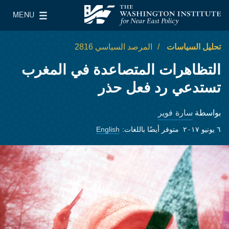
Skip to main content
MENU
معهد واشنطن لسياسات الشرق الأدنى
le Main Menu
تحليل السياسات
المرصد السياسي 2816
التظاهرات المتصاعدة في المغرب
تستدعي رد فعل حذر
سارة فوير
بواسطة
٦ يونيو ٢٠١٧
متوفر أيضًا باللغات:
English