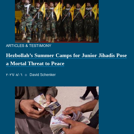
ARTICLES & TESTIMONY
Hezbollah’s Summer Camps for Junior Jihadis Pose
a Mortal Threat to Peace
David Schenker
◆
٠٦‏/٠٨‏/٢٠٢٦