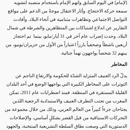
[لإمام] في اليوم السابق واتهم الإمام باستخدام منصبه لتشويه
سمعة حركة الاحتجاج. وأثار الاعتقال موجةً من الدعم على مواقع
التواصل الاجتماعي وتظاهرات متنامية في أنحاء البلاد. وأفادت
التقارير عن اندلاع اشتباكات بين المتظاهرين والشرطة في شمال
البلاد. وحدث إضراب عام آخر في 31 أيار/مايو، بينما تم احتجاز
أربعين ناشطاً وصحفياً بارزاً اعتباراً من الأول من حزيران/يونيو، من
بينهم 32 شخصاً يواجهون تهماً جنائية
.
المخاطر
يدلّ الرد العنيف المتزايد الشدّة للحكومة والارتفاع الناجم عن
التوترات على المخاطر الكبيرة التي يواجهها الوضع في أحد البلدان
القليلة المستقرة في المنطقة. فمنذ اضطرابات عام 2011، تمكن
المغرب من تجنب التطرف العنيف والاستبدادية الرجعية اللذين
يجتاحان جزءاً كبيراً من العالم العربي، وذلك من خلال مجموعة من
التحركات الاستباقية من قبل القصر بشكلٍ أساسي، والإصلاحات
الدستورية التي وسعت نطاق السلطة التشريعية المنتخبة، والجهود