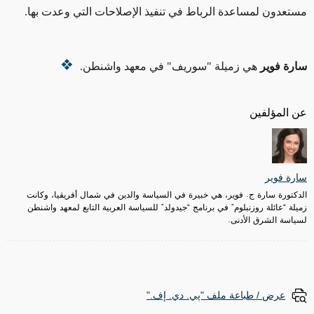
مستعدون لمساعدة الرباط في تنفيذ الإصلاحات التي وعدت بها
.
سارة فوير
هي زميلة "سوريف" في معهد واشنطن.
عن المؤلفين
سارة فوير
الدكتورة سارة ج. فوير، هي خبيرة في السياسة والدين في شمال أفريقيا، وكانت
زميلة “عائلة روزنبلوم” في برنامج “جيدولد” للسياسة العربية التابع لمعهد واشنطن
لسياسة الشرق الأدنى.
عرض / طباعة ملف "پي. دي. إف."