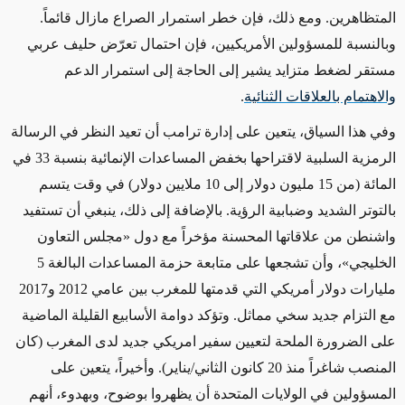
المتظاهرين. ومع ذلك، فإن خطر استمرار الصراع مازال قائماً.
وبالنسبة للمسؤولين الأمريكيين، فإن احتمال تعرّض حليف عربي
مستقر لضغط متزايد يشير إلى الحاجة إلى استمرار الدعم
والاهتمام بالعلاقات الثنائية
.
وفي هذا السياق، يتعين على إدارة ترامب أن تعيد النظر في الرسالة
الرمزية السلبية لاقتراحها بخفض المساعدات الإنمائية بنسبة 33 في
المائة (من 15 مليون دولار إلى 10 ملايين دولار) في وقت يتسم
بالتوتر الشديد وضبابية الرؤية. بالإضافة إلى ذلك، ينبغي أن تستفيد
واشنطن من علاقاتها المحسنة مؤخراً مع دول «مجلس التعاون
الخليجي»، وأن تشجعها على متابعة حزمة المساعدات البالغة
5
مليارات دولار أمريكي التي قدمتها للمغرب بين عامي 2012 و2017
مع التزام جديد سخي مماثل. وتؤكد دوامة الأسابيع القليلة الماضية
على الضرورة الملحة لتعيين سفير امريكي جديد لدى المغرب (كان
المنصب شاغراً منذ 20 كانون الثاني/يناير). وأخيراً، يتعين على
المسؤولين في الولايات المتحدة أن يظهروا بوضوح، وبهدوء، أنهم