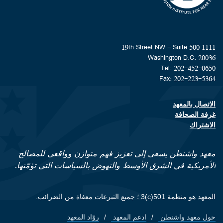
1111 19th Street NW - Suite 500
Washington D.C. 20036
Tel: 202-452-0650
Fax: 202-223-5364
الاتصال بالمعهد
Footer contact links
غرفة الصحافة
الاشتراك
معهد واشنطن يسعى إلى تعزيز فهم متوازن وواقعي للمصالح
الأمريكية في الشرق الأوسط والنهوض بالسياسات التي تؤمّنها.
المعهد هو منظمة 501(c)3 ؛ جميع التبرعات معفاة من الضرائب.
حول معهد واشنطن
ادعم المعهد
روّاد المعهد
Footer quick links