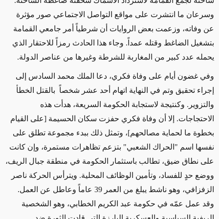
شاحنة لجمع القمامة لاسترداد الأسماك سحقته ضاغطة الشاحنة.
وسرعان ما انتشرت على مواقع التواصل الاجتماعي صور مؤثرة
عن وفاته، وزعمت بعض الروايات أن شرطياً أمر جامعي القمامة
بتشغيل الضاغط وقتله عمداً. وجاء هذا الحادث رمزاً للاحتقار الذي
يحمله عدد كبير من المغاربة للشرطة وغيرها من عناصر الدولة.
وفي غضون أيام على وفاة فكري، دعا الملك محمد السادس إلى
إجراء تحقيق وتم في النهاية اتهام أحد عشر شخصاً بالقتل الخطأ
والتزوير. وكنتيجة لاستجابة الحكومة السريعة، هدأت هذه
الاحتجاجات. إلا أن وفاة فكري حفزت سكان الحسيمة [على القيام
بخطوة ما لحماية مصالحهم]، وتمثل ذلك ببدء مجموعة تطلق على
نفسها اسم "الحراك الشعبي" بتزعم تظاهرات مستمرة، وإن كانت
على نطاق ضيق، تطالب باستثمار الحكومة في منطقة جبال الريف،
ووضع حدٍ للفساد، وتأمين الوظائف المحلية. ويترأس الحركة ناصر
الزفزافي، وهو ناشط يبلغ من العمر 39 عاماً وعاطل عن العمل.
وقد عمل عمّه في حكومة عبد الكريم الخطابي، وهو الشخصية
الريفية السياسية والعسكرية البارزة التي قادت الثورة ضد