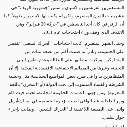
المستعمرين الفرنسيين والإسبان وأسس "جمهورية الريف" في
عشرينيات القرن المنصرم، ولكن لم يكتب لها الاستمرار طويلاً. كما
أن الزفزافي كان أحد الناشطين في "حركة 20 فبراير"، وهي
الائتلاف الذي وقف وراء احتجاجات عام 2011.
وحتى الشهر المنصرم، كانت احتجاجات "الحراك الشعبي" تقتصر
على الحسيمة، ونادراً ما ضمت أكثر من بضعة مئات من
المشاركين. وركزت مطالبها على البطالة وعدم تطوير البنى
التحتية، وغيرها من المظالم الاجتماعية الاقتصادية المحلية. إلا أن
المتظاهرين بدأوا في طرح بعض المواضيع السياسية مثل وحشية
الشرطة والفساد المنسوب إلى نخب الدولة (أو "المخزن" باللغة
المغربية). ومن جهتها، اعتمدت الحكومة لهجةً تصالحية، حيث قام
وزير الداخلية عبد الوافي لفتيت بزيارة الحسيمة في نيسان/أبريل
وأثنى على الطبيعة اللاعنفية لـ "الحراك الشعبي"، وطالب بإجراء
حوار سلمي
.