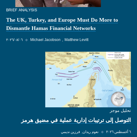
BRIEF ANALYSIS
The UK, Turkey, and Europe Must Do More to
Dismantle Hamas Financial Networks
Matthew Levitt
Michael Jacobson
◆
٠٦‏/٠٨‏/٢٠٢٦
تحليل موجز
التوصل إلى ترتيبات إدارية عملية في مضيق هرمز
٦ أغسطس ٢٠٢٦
◆
نعوم ريدان
فرزين نديمي