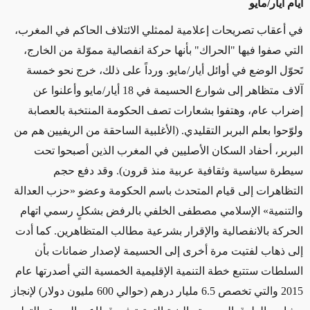
أيام أيار/مايو
في أعقاب تصريحات إعلامية لممثلي الائتلاف الحاكم في المغرب،
التي صفوا فيها "الحراك" بأنها حركة انفصالية مموّلة من الخارج،
تَحوّل الوضع في أوائل أيار/مايو. ورداً على ذلك، خرج نحو خمسة
آلاف متظاهر إلى شوارع الحسيمة في 18 أيار/مايو وأعلنوا عن
إضراب عام، وهتفوا بشعارات تصف الحكومة المنتخبة بالعصابة
ولوّحوا بعلم البربر التقليدي. (الأغلبية الساحقة من الريفيين هم من
البربر، أحفاد السكان الأصليين في المغرب الذين أصبحوا تحت
سيطرة سياسية وثقافية عربية منذ قرون). وقد دفع حجم
التظاهرات إلى قيام المتحدث باسم الحكومة وعضو «حزب العدالة
والتنمية» الإسلامي مصطفى الخلفي بالرفض بشكلٍ رسمي اتهام
الحركة بالانفصالية والإقرار بشرعية مطالب المتظاهرين. كما أدت
إلى ذهاب لفتيت مرة أخرى إلى الحسيمة لإصدار ضمانات بأن
السلطات ستتبع خطة التنمية الإقليمية الخمسية التي أصدرتها عام
2015 والتي تخصص 6.5 مليار درهم (حوالي 600 مليون دولار) لإنجاز