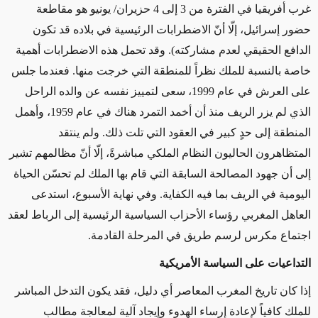
غرب أفريقيا في الفترة من 3 إلى 4 حزيران/ يونيو هو مقاطعة
حضور إسرائيل، إلّا أنّ الاضطرابات الرئيسية في بلاده قد تكون
الدافع الحقيقي لعدم مشاركته). وقد تحمل هذه الاضطرابات أهمية
خاصة بالنسبة للملك نظراً للمنطقة التي خرجت منها. فعندما جلس
على العرش في عام 1999، سعى لتمييز نفسه عن والده الراحل
الذي لم يزر الريف منذ أن أخمد التمرد هناك في عام 1959، وأهمل
المنطقة إلى حدٍ كبير في العقود التي تلت ذلك. ولم ينتقد
المتظاهرون الحاليون النظام الملكي مباشرةً، إلّا أنّ مظالمهم تشير
إلى أن جهود المصالحة السابقة التي قام بها الملك لم تحسّن الحياة
اليومية في الريف بما فيه الكفاية. وفي نهاية الأسبوع، استدعى
العاهل المغربي رؤساء الأحزاب السياسية الرئيسية إلى الرباط لعقد
اجتماع مكرس لرسم طريق في المرحلة القادمة
.
التداعيات على السياسة الأمريكية
إذا كان تاريخ المغرب المعاصر أي دليل، فقد يكون التدخل المباشر
للملك كافياً لإعادة إرساء الهدوء وإيجاد آلية لمعالجة مطالب