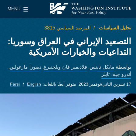
Skip to main content
MENU
معهد واشنطن لسياسات الشرق الأدنى
le Main Menu
تحليل السياسات
المرصد السياسي 3815
التصعيد الإيراني في العراق وسوريا:
التداعيات والخيارات الأمريكية
مايكل نايتس
فلاديمير فان ويلجنبرغ
ديفورا مارغولين
بواسطة
,
,
,
أندرو جيه. تابلر
17 تشرين الثاني/نوفمبر 2023
متوفر أيضًا باللغات:
English
Farsi