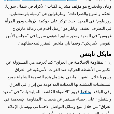
وفان ويلجنبرغ هو مؤلف مشارك لكتاب "الأكراد في شمال سوريا:
الحكم والتنوع والصراعات". ومارغولين هي "زميلة بلومنشتاين-
روزنبلوم" في المعهد، حيث تركز على حوكمة الإرهاب ودور المرأة
في التطرف العنيف. وتابلر هو "زميل أقدم في زمالة مارتن ج.
غروس" في المعهد ومدير سابق لشؤون سوريا في "مجلس الأمن
القومي الأمريكي". وفيما يلي ملخص المقرر لملاحظاتهم".
مايكل نايتس
إن "المقاومة الإسلامية في العراق" كما تُعرف، هي المسؤولة عن
الكثير من الأنشطة الحركية ضد القوات الأمريكية في العراق
وسوريا خلال الشهر الماضي. وتشمل هذه التسمية الشاملة جميع
الميليشيات المشتبه بها المعتادة المدعومة من إيران في العراق.
وفي الواقع،
يحافظ
فريق "الأضواء الكاشفة للميليشيات" في "معهد
واشنطن"
على إحصاء مستمر عن
هجمات "المقاومة الإسلامية في
العراق" من خلال تتبع وسائل التواصل الاجتماعي ووسائل الإعلام
الأخرى التي يجري عبرها تبني هذه الأنشطة.