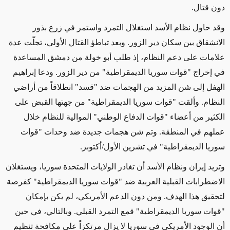
دون
قتال
.
وقد حاول نظام الأسد استغلال التمرد واستمر في زرع
بذور
الانشقاق
بين سكان دير الزور. وبعد تباطؤ القتال الأولي، تجلّت عدة
علامات على دعم النظام، إذ طلب أبو خولة
من دمشق المساعدة
في
إخراج "قوات سوريا الديمقراطية" من دير الزور. ودعا إبراهيم
الهفل إلى شن المزيد من الهجمات ضد "قسد" انطلاقاً من أراضي
النظام. وألقت "قوات سوريا الديمقراطية" من جهتها القبض على
الكثير من أعضاء "قوات الدفاع الوطني" الموالية للنظام خلال
عملهم في المنطقة. وتم شن هجمات جديدة ضد وحدات "قوات
سوريا الديمقراطية" في تشرين الأول/أكتوبر.
وتريد إيران ونظام الأسد
أن تغادر
الولايات المتحدة سوريا، ويستغلان
الاضطرابات القبلية العربية ضد "قوات سوريا الديمقراطية"
كفرصة
لتحقيق هذا الهدف. ومن دون الدعم الأمريكي،
لم يكن بإمكان
"قوات سوريا الديمقراطية"
قمع التمرد القبلي. وبالتالي، في حين
أن الوجود الأمريكي في سوريا لا يزال مرتكزاً على مكافحة تنظيم