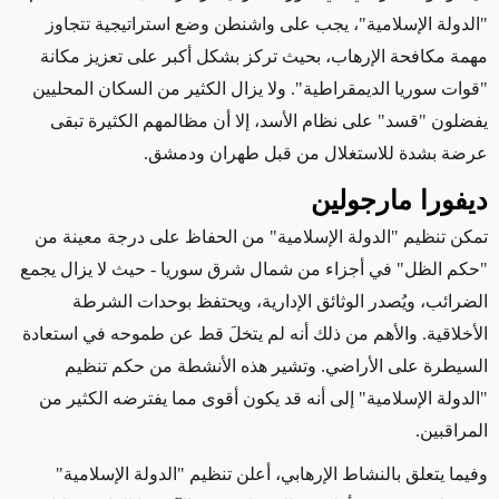
"الدولة الإسلامية"، يجب على واشنطن وضع استراتيجية تتجاوز
مهمة مكافحة الإرهاب،
بحيث تركز بشكل أكبر على تعزيز مكانة
"قوات سوريا الديمقراطية"
. ولا يزال الكثير من السكان المحليين
يفضلون "قسد" على نظام الأسد، إلا أن مظالمهم الكثيرة تبقى
عرضة بشدة للاستغلال من قبل طهران ودمشق.
ديفورا مارجولين
تمكن تنظيم "الدولة الإسلامية" من الحفاظ على درجة معينة من
"حكم الظل" في أجزاء من شمال شرق سوريا
- حيث لا يزال يجمع
الضرائب، ويُصدر الوثائق الإدارية، ويحتفظ بوحدات الشرطة
الأخلاقية
. والأهم من ذلك أنه لم يتخلَ قط عن طموحه في استعادة
السيطرة على الأراضي. وتشير هذه الأنشطة من حكم تنظيم
"الدولة الإسلامية" إلى
أنه
قد يكون أقوى مما يفترضه الكثير من
المراقبين.
وفيما يتعلق بالنشاط الإرهابي، أعلن تنظيم "الدولة الإسلامية"