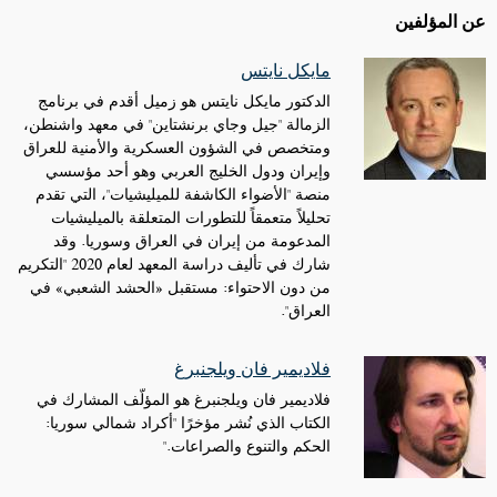
عن المؤلفين
مايكل نايتس
الدكتور مايكل نايتس هو زميل أقدم في برنامج
الزمالة "جيل وجاي برنشتاين" في معهد واشنطن،
ومتخصص في الشؤون العسكرية والأمنية للعراق
وإيران ودول الخليج العربي وهو أحد مؤسسي
منصة "الأضواء الكاشفة للميليشيات"، التي تقدم
تحليلاً متعمقاً للتطورات المتعلقة بالميليشيات
المدعومة من إيران في العراق وسوريا. وقد
شارك في تأليف دراسة المعهد لعام 2020 "التكريم
من دون الاحتواء: مستقبل «الحشد الشعبي» في
العراق".
فلاديمير فان ويلجنبرغ
فلاديمير فان ويلجنبرغ هو المؤلّف المشارك في
الكتاب الذي نُشر مؤخرًا "أكراد شمالي سوريا:
الحكم والتنوع والصراعات."