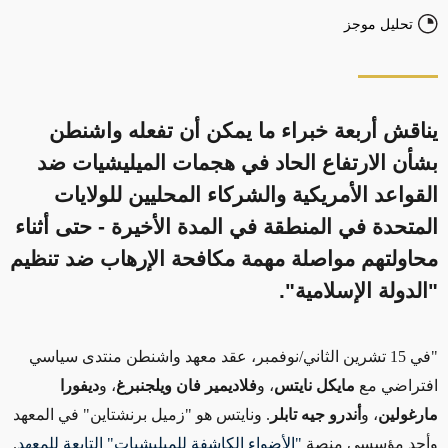
تحليل موجز
يناقش أربعة خبراء ما يمكن أن تفعله واشنطن
بشأن الارتفاع الحاد في هجمات الميليشيات ضد
القواعد الأمريكية والشركاء المحليين للولايات
المتحدة في المنطقة في المدة الأخيرة - حتى أثناء
محاولتهم مواصلة مهمة مكافحة الإرهاب ضد تنظيم
"الدولة الإسلامية".
"في 15 تشرين الثاني/نوفمبر، عقد معهد واشنطن منتدى سياسي
افتراضي مع
مايكل نايتس
، و
فلاديمير فان ويلجنبرغ
، و
ديفورا
مارغولين
، و
أندرو جيه تابلر
. ونايتس هو "زميل برنشتاين" في المعهد
وأحد مؤسسي منصة
"الأضواء الكاشفة للميليشيات" التابعة للمعهد
.