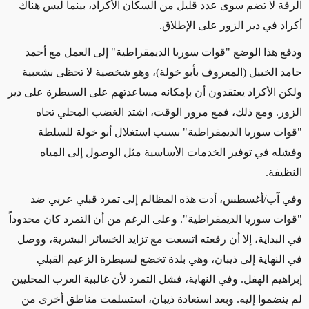
الرقة لا تضم سوى عدد قليل من السكان الأكراد،
بينما
ليس هناك
أكراد في دير الزور على الإطلاق.
ودفع هذا الوضع "قوات سوريا الديمقراطية" إلى العمل مع أحمد
حامد الخبيل
(المعروف بأبو خولة)
، وهو شخصية لا تحظى بشعبية
ولكن
الأكراد يعتقدون
أن بإمكانه مساعدتهم على
السيطرة على دير
الزور.
ومع ذلك،
فمع مرور الوقت، اشتد الغضب المحلي تجاه
"
قوات سوريا الديمقراطية"
بسبب استغلال أبو خولة للسلطة
وفشله في توفير الخدمات الأساسية مثل الوصول إلى المياه
النظيفة.
وفي آب/أغسطس، أدت هذه المظالم إلى تمرد قبلي عربي ضد
"قوات سوريا الديمقراطية". وعلى الرغم من أن التمرد كان محدوداً
في البداية،
إلا أن
رقعته اتسعت مع تزايد الخسائر البشرية، ووصل
في النهاية إلى ذيبان، وهي بلدة تخضع لسيطرة الزعيم القبلي
إبراهيم الهفل. وفي النهاية، فشل التمرد
لأن
غالبية العرب المحليين
لم ينضموا إليه. وبعد استعادة ذيبان، استسلمت مناطق أخرى من