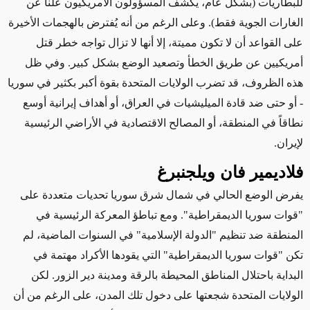
للبطاريات
(بشكل عام، يكشف المسؤولون الأمريكيون علناً عن
الغارات الجوية فقط)
. وعلى الرغم من أنه يُفترض بالهجمات الأخيرة
على القواعد أن لا تكون مميتة،
إلا أنها لا تزال تواجه
خطر قتل
أمريكيين عن طريق الخطأ وتصعيد الوضع بشكل كبير. وفي ظل
هذه الظروف، قد تضرب الولايات المتحدة بقوة أكبر بكثير في سوريا
- أو حتى ضد قادة الميليشيات في العراق، أو أهداف إيرانية أوسع
نطاقاً في المنطقة، أو المصالح الاقتصادية في الأراضي الرئيسية
لإيران
.
فلاديمير فان ويلجنبرغ
يفرض الوضع الحالي في شمال شرق سوريا تحديات متعددة على
"قوات سوريا الديمقراطية". ومع تباطؤ المعركة الرئيسية في
المنطقة ضد تنظيم "الدولة الإسلامية" في السنوات الماضية، لم
تكن "قوات سوريا الديمقراطية" التي يقودها الأكراد مهتمة في
البداية باحتلال المناطق المحيطة بالرقة ومدينة دير الزور. لكن
الولايات المتحدة شجعتها على دخول تلك المدن، على الرغم من أن