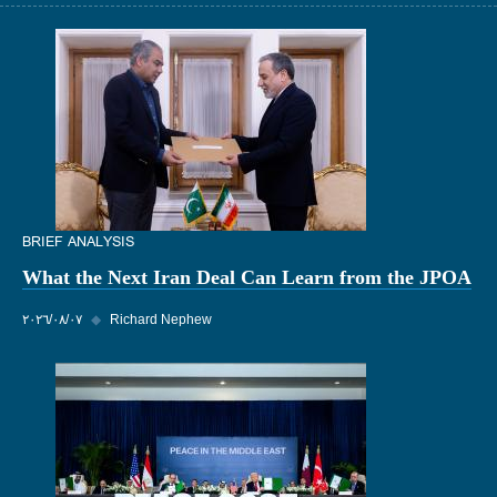
BRIEF ANALYSIS
What the Next Iran Deal Can Learn from the JPOA
Richard Nephew
◆
٠٧‏/٠٨‏/٢٠٢٦