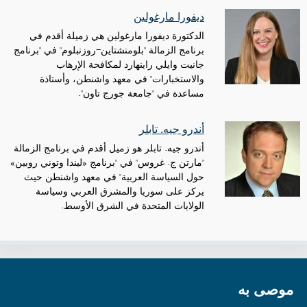
ديفورا مارغولين
الدكتورة ديفورا مارغولين هي زميلة أقدم في
برنامج الزمالة "بلومنشتاين-روزنبلوم" في "برنامج
جانيت وايلي راينهارد لمكافحة الإرهاب
والاستخبارات" في معهد واشنطن، وأستاذة
مساعدة في "جامعة جورج تاون".
أندرو جيه. تابلر
أندرو جيه. تابلر هو زميل أقدم في برنامج الزمالة
"مارتن ج. غروس" في "برنامج «ليندا وتوني روبين»
حول السياسة العربية" في معهد واشنطن حيث
يركز على سوريا والمشرق العربي وسياسة
الولايات المتحدة في الشرق الأوسط.
موصى به