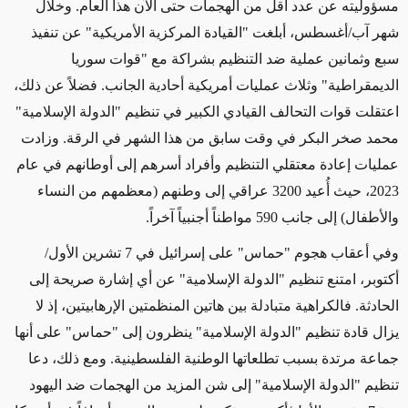
مسؤوليته عن عدد أقل من الهجمات حتى الآن هذا العام.
وخلال
شهر آب/أغسطس،
أبلغت
"القيادة المركزية الأمريكية" عن تنفيذ
سبع وثمانين عملية ضد التنظيم بشراكة مع "قوات سوريا
الديمقراطية" وثلاث عمليات أمريكية أحادية الجانب. فضلاً عن ذلك،
اعتقلت قوات التحالف القيادي الكبير في تنظيم "الدولة الإسلامية"
محمد صخر البكر في وقت سابق من هذا الشهر في الرقة. وزادت
عمليات إعادة معتقلي التنظيم وأفراد أسرهم إلى أوطانهم في عام
2023،
حيث
أُعيد 3200 عراقي إلى وطنهم
(معظمهم من النساء
والأطفال)
إلى جانب 590 مواطناً أجنبياً آخراً.
وفي أعقاب هجوم "حماس" على إسرائيل في 7 تشرين الأول/
أكتوبر، امتنع تنظيم "الدولة الإسلامية" عن أي إشارة صريحة إلى
الحادثة. فالكراهية متبادلة بين هاتين المنظمتين الإرهابيتين
، إذ لا
يزال قادة تنظيم "الدولة الإسلامية" ينظرون إلى "حماس" على أنها
جماعة مرتدة بسبب تطلعاتها الوطنية الفلسطينية
. ومع ذلك، دعا
تنظيم "الدولة الإسلامية"
إلى شن المزيد من الهجمات ضد اليهود