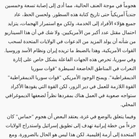
هجوماً في موجة العنف الحالية، مما أدى إلى إصابة تسعة وخمسين
جندياً أمريكياً حتى تاريخ كتابة هذه السطور. ولحسن الحظ، عاد
جميع هؤلاء الأفراد إلى الخدمة، ولكن مع استمرار الهجمات، يتزايد
احتمال مقتل عدد أكبر من الأمريكيين. ولا شك في أن هذا السيناريو
من شأنه أن يولد المزيد من الدعوات في الولايات المتحدة لسحب
القوات الأمريكية، وهذا بالضبط ما تريده إيران ونظام الأسد وروسيا.
وفي سوريا، تحرص هذه الجهات الفاعلة بشكل خاص على إثارة
النعرات في المناطق الخاضعة لسيطرة "قوات سوريا
الديمقراطية". ويمنح الوجود الأمريكي
"قوات سوريا الديمقراطية"
القوة اللازمة للعمل في دير الزور، لكن القوة التي يقودها الأكراد
ستواجه صعوبة في العمل هناك بمفردها نظراً لضعفها الديموغرافي
المحلي.
وفيما يتعلق بالوضع في غزة، يعتقد البعض أن هجوم "حماس" كان
جزءاً من خطة إيرانية تهدف إلى تطويق إسرائيل واستدراج الولايات
المتحدة إلى أزمة إقليمية. لكن
هذا ليس هو الحال
بالضرورة. ومع