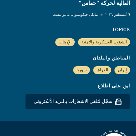
المالية لحركة "حماس"
٦ أغسطس ٢٠٢٦
◆
مايكل جيكوبسون
ماثيو ليفيت
TOPICS
الشؤون العسكرية والأمنية
الإرهاب
المناطق والبلدان
إيران
العراق
سوريا
ابق على اطلاع
سجِّل لتلقي الاشعارات بالبريد الألكتروني