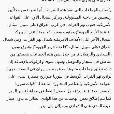
وتُصنف الجماعات التي تنفذ هذه الضربات بأنها تقع ضمن مجالَين
رئيسيين من ناحية المسؤولية. ويركز المجال الأول على القواعد
الأمريكية جنوب نهر الفرات، في غرب العراق
(على سبيل المثال،
"قاعدة الأسد الجوية")
وجنوب سوريا
("حامية التنف")
. ويركز
المجال الآخر على الأهداف الأمريكية شمال نهر الفرات، وفي شمال
العراق
(على سبيل المثال، "قاعدة حرير الجوية")
وشرق سوريا
(الشدادي والرميلان)
، من خلال شن هذه الجماعات هجماتها من
مناطق في سنجار والموصل وسهل نينوى وكركوك. بالإضافة إلى
ذلك، تَطلق جماعات متنوعة مدعومة من إيران في الضفة الغربية
لوادي نهر الفرات الأوسط في سوريا صواريخ قصيرة المدى على
القواعد الأمريكية والعناصر المجاورة التابعة لـ "قوات سوريا
الديمقراطية" ("قسد") حول حقول النفط في محافظة دير الزور.
كما
يتم إطلاق بعض
الهجمات
من هذا الوادي،
بطائرات بدون طيار
بعيدة المدى على الشدادي ورميلان وتل بيدر.