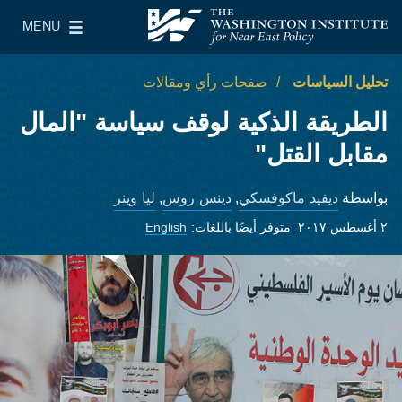
Skip to main content
MENU
معهد واشنطن لسياسات الشرق الأدنى
le Main Menu
تحليل السياسات
صفحات رأي ومقالات
الطريقة الذكية لوقف سياسة "المال
مقابل القتل"
ديفيد ماكوفسكي
دينس روس
ليا وينر
بواسطة
,
,
٢ أغسطس ٢٠١٧
متوفر أيضًا باللغات:
English