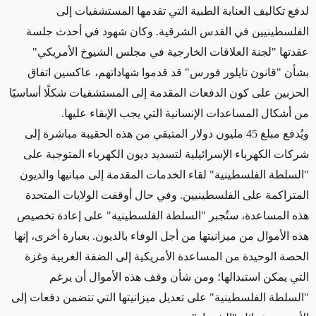
لدفع تكاليف العناية الطبية التي تقدمها المستشفيات إلى
الفلسطينيين في القدس الشرقية. وكان شهود في أحدث جلسة
عقدتها "لجنة العلاقات الخارجية في مجلس الشيوخ الأمريكي"
بشأن "قانون تايلور فورس" قد قدموا شهاداتهم، عاكسين اتفاق
الحزبين على كون الدفعات المقدمة إلى المستشفيات شكلًا أساسيًا
من أشكال المساعدات الإنسانية التي يجب الإبقاء عليها.
ويُدفع مبلغ 45 مليون دولار المتبقي من هذه الحقيبة مباشرة إلى
شركات الكهرباء الإسرائيلية لتسديد ديون الكهرباء المتوجبة على
"السلطة الفلسطينية" لقاء الخدمات المقدمة إلى مبانيها والديون
المتراكمة على الفلسطينيين. وفي حال أوقفت الولايات المتحدة
هذه المساعدة، ستُجبر "السلطة الفلسطينية" على إعادة تخصيص
هذه الأموال من ميزانيتها من أجل الوفاء بالديون. بعبارة أخرى، إنها
الحصة الوحيدة من المساعدة الأمريكية إلى الضفة الغربية وغزة
التي يمكن استبدالها؛ ومن شأن وقف هذه الأموال أن يرغم
"السلطة الفلسطينية" على تعديل ميزانيتها التي تتضمن دفعات إلى