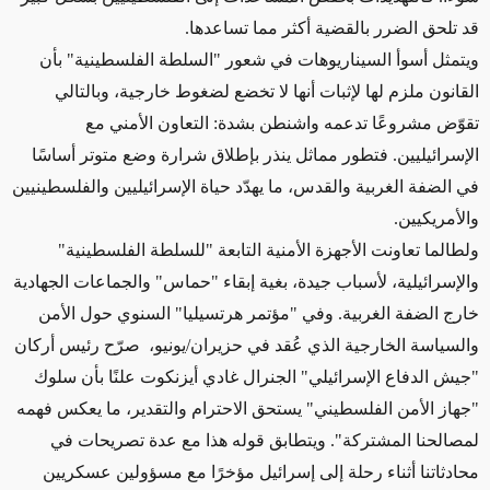
قد تلحق الضرر بالقضية أكثر مما تساعدها.
ويتمثل أسوأ السيناريوهات في شعور "السلطة الفلسطينية" بأن
القانون ملزم لها لإثبات أنها لا تخضع لضغوط خارجية، وبالتالي
تقوّض مشروعًا تدعمه واشنطن بشدة: التعاون الأمني مع
الإسرائيليين. فتطور مماثل ينذر بإطلاق شرارة وضع متوتر أساسًا
في الضفة الغربية والقدس، ما يهدّد حياة الإسرائيليين والفلسطينيين
والأمريكيين.
ولطالما تعاونت الأجهزة الأمنية التابعة "للسلطة الفلسطينية"
والإسرائيلية، لأسباب جيدة، بغية إبقاء "حماس" والجماعات الجهادية
خارج الضفة الغربية. وفي "مؤتمر هرتسيليا" السنوي حول الأمن
والسياسة الخارجية الذي عُقد في حزيران/يونيو، صرّح رئيس أركان
"جيش الدفاع الإسرائيلي" الجنرال غادي أيزنكوت علنًا بأن سلوك
"جهاز الأمن الفلسطيني" يستحق الاحترام والتقدير، ما يعكس فهمه
لمصالحنا المشتركة". ويتطابق قوله هذا مع عدة تصريحات في
محادثاتنا أثناء رحلة إلى إسرائيل مؤخرًا مع مسؤولين عسكريين