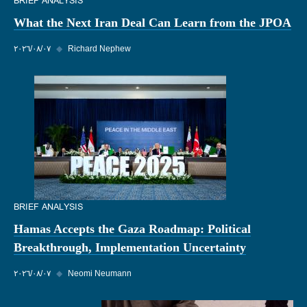
BRIEF ANALYSIS
What the Next Iran Deal Can Learn from the JPOA
Richard Nephew
◆
٠٧‏/٠٨‏/٢٠٢٦
BRIEF ANALYSIS
Hamas Accepts the Gaza Roadmap: Political
Breakthrough, Implementation Uncertainty
Neomi Neumann
◆
٠٧‏/٠٨‏/٢٠٢٦