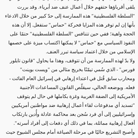
يلقى أقرباؤها حتفهم خلال أعمال عنف ضد أبرياء. وقد بررت
"السلطة الفلسطينية" هذه الممارسة إلى حدّ كبير من خلال الادعاء
بأنها إن لم توفر هذه المزايا فحركة "حماس" ستفعل. إلا أن هذه
الحجة واهية؛ ففي حين تتنافس "السلطة الفلسطينية" حتمًا على
النفوذ السياسي مع "حماس" لا يمكنها اكتساب ميزة على خصمها
الإسلامي من خلال اعتماد سياسة تبرر العنف.
ولا بدّ لهذه الممارسة من أن تتوقف، وهذا ما يحاول "قانون تايلور
فورس" - الذي سُمي تيمّنًا بخريج مثالي من "ويست بوينت"
ومحارب سابق قُتل في اعتداء إرهابي في إسرائيل العام الفائت -
فعله. وبوضعه الحالي، سيقلّص القانون المساعدات الأجنبية
الأمريكية إلى الضفة الغربية وغزة بكاملها في حال لم يتوقف
"تسديد أي مدفوعات لقاء أعمال إرهابية ضد مواطنين أمريكيين
وإسرائيليين إلى أي فرد سُجن بعد محاكمة عادلة وأُدين بارتكاب
أفعال إرهابية مماثلة، بما في ذلك أي دفعات إلى أفراد أسرته".
وأصبح التشريع حاليًا في مرحلة الصياغة أمام مجلس الشيوخ حيث