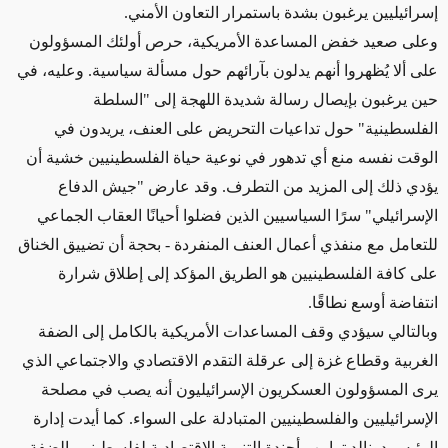
إسرائيليين يرغبون بشدة باستمرار التعاون الأمني.
وعلى صعيد خفض المساعدة الأمريكية، حرص أولئك المسؤولون
على ألا يُظهروا أنهم يدلون بآرائهم حول مسألة سياسية. وعليه، في
حين يرغبون بإيصال رسالة شديدة اللهجة إلى "السلطة
الفلسطينية" حول تداعيات التحريض على العنف، يريدون في
الوقت نفسه منع أي تدهور في نوعية حياة الفلسطينيين خشية أن
يؤدي ذلك إلى المزيد من التطرف. وقد عارض "جيش الدفاع
الإسرائيلي" سرًا السياسيين الذين فضلوا أحيانًا العقاب الجماعي
للتعامل مع منفذي أعمال العنف المنفردة - بحجة أن تضييق الخناق
على كافة الفلسطينيين هو الطريق المؤكد إلى إطلاق شرارة
انتفاضة أوسع نطاقًا.
وبالتالي سيؤدي وقف المساعدات الأمريكية بالكامل إلى الضفة
الغربية وقطاع غزة إلى عرقلة التقدم الاقتصادي والاجتماعي الذي
يرى المسؤولون العسكريون الإسرائيليون أنه يصب في مصلحة
الإسرائيليين والفلسطينيين المتبادلة على السواء. كما أيدت إدارة
الرئيس دونالد ترامب أجندة التنمية الاقتصادية لفلسطينيي الضفة