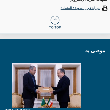
خبراء في [القضية / المنطقة]
TO TOP
موصى به