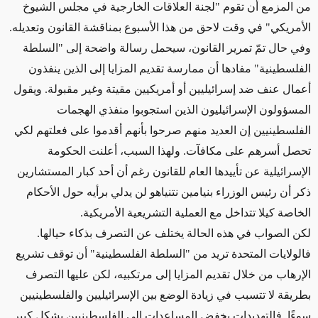
من المزمع أن تقوم "لجنة العلاقات الخارجية في مجلس الشيوخ
الأمريكي" في وقت لاحق من هذا الأسبوع بمناقشة القانون وتعديله.
وفي حال تمّ تمرير القانون، سيحمل رسالة واضحة إلى "السلطة
الفلسطينية" مفادها أن ممارسة تقديم المزايا إلى الذين ينفذون
أعمال عنف ضد إسرائيليين أو أمريكيين مقيتة وغير مقبولة. ويقول
المسؤولون الإسرائيليون الذين استجوبوا منفذي الهجمات
الفلسطينيين إن العديد منهم صرحوا بأنهم أقدموا على فعلتهم لكي
تحصل أسرهم على مكافآت. ولهذا السبب، أعلنت الحكومة
الإسرائيلية عن تأييدها العام للقانون رغم أن أحد كبار المستشارين
ذكر أن رئيس الوزراء بنيامين نتنياهو لن يدلي برأيه حول الأحكام
الخاصة كيلا تتداخل مع العملية التشريعية الأمريكية.
لكن الصواب في هذه الحالة يختلف عن التصرف بذكاء حيالها.
فالولايات المتحدة تريد من "السلطة الفلسطينية" أن توقف تشريع
الإرهاب من خلال تقديم المزايا إلى مرتكبيه، لكن عليها التصرف
بطريقة لا تتسبب في زيادة الوضع بين الإسرائيليين والفلسطينيين
سوءًا. فالتهديدات بخفض المساعدات إلى الفلسطينيين بشكل كبير