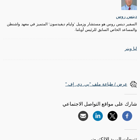
دينس روس
السفير دينس روس هو مستشار وزميل "وليام ديفيدسون" المتميز في معهد واشنطن
والمساعد الخاص السابق للرئيس أوباما.
ليا وينر
عرض / طباعة ملف "پي. دي. إف."
شارك على مواقع التواصل الاجتماعي
تنبيهات البريد الإلكتروني