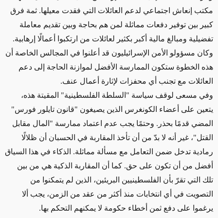
مكتب إنعاش اجتماعي لدعم العائلات التي فقدت معيلها. ثمة فرق
كبير بين توفير دفعات مماثلة لمن هم بحاجة وبين تقديم معاملة
تفضيلية ومبالغ مالية أكبر بكثير لعائلات من ارتكبوا أعمالًا إرهابية.
وكان مسؤولو الأمن الإسرائيليون قد أعلنوا في المجالس الخاصة أن
هذه الخطوة ستكون الممارسة الأفضل لموازنة الحاجة إلى دعم
العائلات مع تجنب أي محفزات لإثارة أعمال عنف.
وفي مسعى لوقف سياسة "السلطة الفلسطينية" المقيتة هذه،
يتعين على أعضاء الكونغرس الذين يصيغون "قانون تايلور فورس"
المضي قدمًا بحذر. وحتمًا يجب عدم اعتماد ممارسة "المال مقابل
القتل"، غير أنه لا بدّ من أن تأخذ المقاربة في الحسبان أن ظلالًا
رمادية تدخل ضمن التعامل مع مسألة مماثلة. الذكاء في هذا السياق
أفضل من أن تكون على حق. كما أن المقاربة الذكية هي من بين
تلك التي تقرّ بأن الفلسطينيين البريئين، الذين لم يتمكنوا من
التصويت في أي انتخابات منذ أكثر من عقد من الزمن، يجب ألا
يرغموا على دفع ثمن أخطاء حكومة لا يمكنهم التحكم بها.