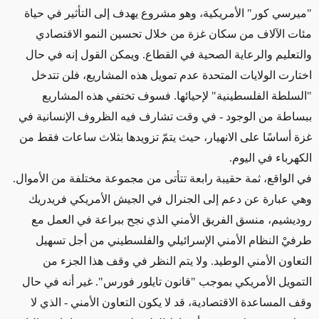
"ميرسي كور" الأمريكية، وهو مشروع يهدف إلى التأثير في حياة
مئات الآلاف من سكان غزة من خلال تحسين النمو الاقتصادي
والتعليم والرعاية الصحية في القطاع. ويمكن القول إنه في حال
اختارت الولايات المتحدة عدم تمويل هذه المشاريع، فلن تتدخل
"السلطة الفلسطينية" لإحيائها. فسوف تختفي هذه المشاريع
ببساطة من الوجود - في وقت تشارف فيه الظروف الإنسانية في
غزة أساسًا على الانهيار، حيث يتمّ تزويدها بثلاث ساعات فقط من
الكهرباء في اليوم.
في الواقع، ثمة حقيبة رابعة تتأتى من مجموعة مختلفة من الأموال.
وهي عبارة عن دعم إلى الجنرال في الجيش الأمريكي فريدريك
روديشيم، منسق الفريق الأمني الذي نجح ببراعة في العمل مع
طرفيْ النظام الأمني الإسرائيلي والفلسطيني من أجل تسهيل
التعاون الأمني الوطيد. ولا يتم النظر في وقف هذا الجزء من
التمويل الأمريكي بموجب "قانون تايلور فورس". غير أنه في حال
وقف المساعدة الاقتصادية، قد لا يكون التعاون الأمني - الذي لا