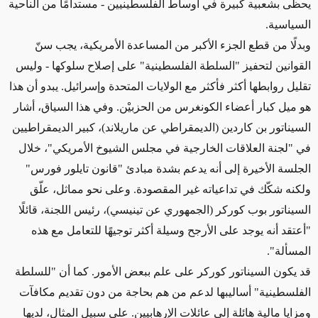
يحظى بشعبية كبيرة في أوساط الفلسطينيين - مستدامًا من الناحية
السياسية.
وبدلًا من قطع الجزء الأكبر من المساعدة الأمريكية، يجب سنّ
القوانين لتحفيز "السلطة الفلسطينية" على إصلاح سلوكها - وليس
تقليل روابطها أكثر فأكثر مع الولايات المتحدة وإسرائيل. يبدو أن هذا
هو ميل كبار أعضاء الكونغرس من الحزبيْن. وفي هذا السياق، أشار
السيناتور بن كاردين (الديمقراطي عن ماريلاند)، كبير الديمقراطيين
في "لجنة العلاقات الخارجية في مجلس الشيوخ الأمريكي"، خلال
الجلسة الأخيرة إلى أنه يدعم بشدة مبادئ "قانون تايلور فورس"
ولكنه شكّك في تداعياته غير المقصودة. وعلى نحو مماثل، علّق
السيناتور بوب كوركر (الجمهوري عن تينيسي)، رئيس اللجنة، قائلًا
"أعتقد أنه يوجد على الأرجح وسيلة أكثر توجيهًا للتعامل مع هذه
المسألة".
قد يكون السيناتور كوركر على علم ببعض الأمور. كما أن "للسلطة
الفلسطينية" أساليبها لدعم من هم بحاجة من دون تقديم مكافآت
ومزايا مالية هائلة إلى عائلات الإرهابيين. على سبيل المثال، لديها