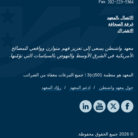
Fax: 202-223-5364
الاتصال بالمعهد
Footer contact links
غرفة الصحافة
الاشتراك
معهد واشنطن يسعى إلى تعزيز فهم متوازن وواقعي للمصالح
الأمريكية في الشرق الأوسط والنهوض بالسياسات التي تؤمّنها.
المعهد هو منظمة 501(c)3 ؛ جميع التبرعات معفاة من الضرائب.
حول معهد واشنطن
ادعم المعهد
روّاد المعهد
Footer quick links
Social media
The Washington Institute on LinkedIn
The Washington Institute on YouTube
The Washington Institute on Facebook
The Washington Institute on X
© 2026 جميع الحقوق محفوظة.