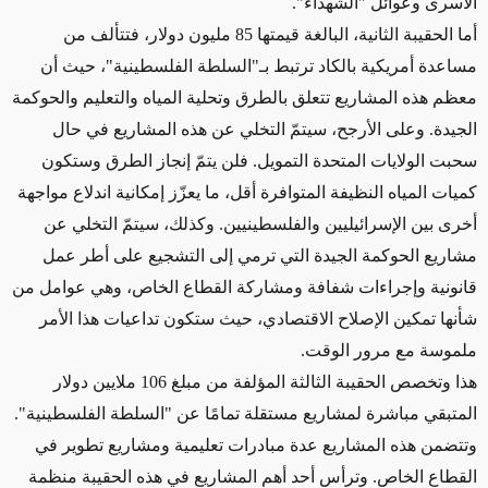
الأسرى وعوائل "الشهداء".
أما الحقيبة الثانية، البالغة قيمتها 85 مليون دولار، فتتألف من
مساعدة أمريكية بالكاد ترتبط بـ"السلطة الفلسطينية"، حيث أن
معظم هذه المشاريع تتعلق بالطرق وتحلية المياه والتعليم والحوكمة
الجيدة. وعلى الأرجح، سيتمّ التخلي عن هذه المشاريع في حال
سحبت الولايات المتحدة التمويل. فلن يتمّ إنجاز الطرق وستكون
كميات المياه النظيفة المتوافرة أقل، ما يعزّز إمكانية اندلاع مواجهة
أخرى بين الإسرائيليين والفلسطينيين. وكذلك، سيتمّ التخلي عن
مشاريع الحوكمة الجيدة التي ترمي إلى التشجيع على أطر عمل
قانونية وإجراءات شفافة ومشاركة القطاع الخاص، وهي عوامل من
شأنها تمكين الإصلاح الاقتصادي، حيث ستكون تداعيات هذا الأمر
ملموسة مع مرور الوقت.
هذا وتخصص الحقيبة الثالثة المؤلفة من مبلغ 106 ملايين دولار
المتبقي مباشرة لمشاريع مستقلة تمامًا عن "السلطة الفلسطينية".
وتتضمن هذه المشاريع عدة مبادرات تعليمية ومشاريع تطوير في
القطاع الخاص. وترأس أحد أهم المشاريع في هذه الحقيبة منظمة