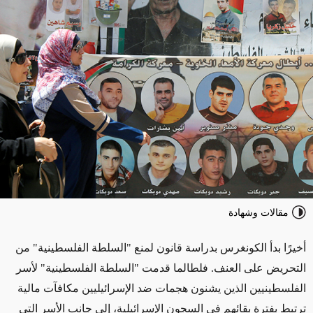
مقالات وشهادة
أخيرًا بدأ الكونغرس بدراسة قانون لمنع "السلطة الفلسطينية" من
التحريض على العنف. فلطالما قدمت "السلطة الفلسطينية" لأسر
الفلسطينيين الذين يشنون هجمات ضد الإسرائيليين مكافآت مالية
ترتبط بفترة بقائهم في السجون الإسرائيلية، إلى جانب الأسر التي