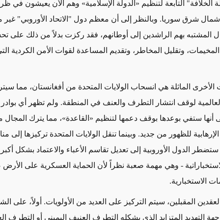
 الخلافة" التابعة لتنظيم «
الدولة الإسلامية
» وهم الآن يعيشون في ظر
شمال شرق سوريا.
وبالنظر إلى أن
معظم دول "الاتحاد الأوروبي" غير 
ال
المشتبه بهم ال
راشدين
إلى أوطانهم
،
فقد
ركزت بدلاً من ذلك على ت
المخيمات،
وتقليل
المخاطر، وتقديم المساعدة لقوات الأمن الكردية التي
الأخرى الماثلة هي انسحاب الولايات المتحدة من أفغانستان، مما سيترك أ
لعالمية
لوقف
انتشار التطرف والعنف في المنطقة. ولم تظهر أي بوادر
 أنها ستفي بوعدها بوقف
دعمها ل
تنظيم «القاعدة»، مما يترك المجال مت
لإرهابية
للظهور من جديد
. وبينما تنقل الولايات المتحدة تركيزها إلى 
 ستضطر الدول الأوروبية إلى تعديل تقاسم الأعباء
والاعتماد بشكل أكبر
ع
استخباراتية
- وهي مهمة صعبة نظراً لأن الحماية العسكرية على الأرض
ات الاستخبارية
.
لعقدين المقبلين، سيتم التركيز على العديد من الأولويات
. أولاً، على ال
هة التهديد
المتزايد
الذي
يشكله
التطرف العنيف اليميني أو التطرف الع