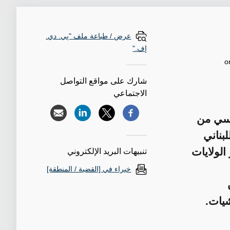
عرض / طباعة ملف "پي. دي.
إف."
o
شارك على مواقع التواصل
الاجتماعي
طلسي من
بناني
الولايات
تنبيهات البريد الإلكتروني
خبراء في [القضية / المنطقة]
شيات.