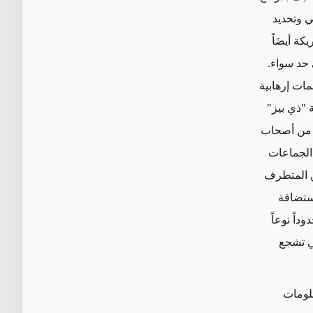
ي وتحديد
ة أيضَاً
 حد سواء.
ات إرهابية
 من أصحاب
 الجماعات
ين المتطرف
تضافة
وداً نوعاً
ي
تشجع
لومات