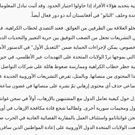
ية بتحديد هؤلاء الأفراد
إذا
حاولوا اجتياز الحدود.
وقد أثبت
تبادل المعلوما
تحدة وحلف "الناتو" في أفغانستان
أنه ذو دور فعال أيضاً
.
تخلو العلاقة بين الطرفين من العوائق. فعند التصدي لخطاب الكراهية،
فإ
ي التشريعات تجعل من الصعب التوفيق
بين حرية التعبير والتحديات الدس
لخصوص
، يمكن ل
إجراءات
الحماية ضمن "التعديل الأول" في الدستور الأ
التي بموجها ت
ردّ الولايات المتحدة على التهديدات عبر الأطلسي، في حين
وبية حظر خطاب الكراهية وممارسة ضغوط هائلة على شركات التواصل ا
ا المحتوى
من منصاتها.
وبالمثل
، تفرض التشريعات الأوروبية الجديدة
تماعي حذف أي محتوى إرهابي تمّ نشره على منصاتها في غضون ساعة 
دل حول كيفية
تعامل الدول مع
المشتبهين بالإرهاب
، أولاً في سجن غوانتا
ول ومخيمات سورية أخرى. ولطالما شجع قادة مكافحة الإرهاب
في أورو
جن
غوانتانامو واستئناف العمل بالمقاربة القضائية العادية في
الحرب ض
 الولايات المتحدة الدول الأوروبية على إعادة المواطنين الذين سافروا