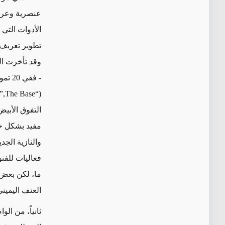
عنصرية وعرق
الأدوات التي
ي
تطوير تعريف 
وقد تأخرت ال
- ففي 20 تموز/يوليو، على سبيل المثال، أدرجت المملكة المتحدة المجموعة الأمريكية "ذي بيز"
“The Base,”)
(
التفوق الأبي
مفيد بشكل 
والنازية الجد
فعاليات للفنون
ما، لكن بعض 
العنف اليمين
ثانياً،
من الوا