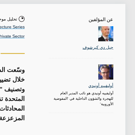
تحليل موج
عن المؤلفين
ecture Series
Private Sector
جيل دي كيرشوف
وسّعت الد
خلال تضيي
أوليفييه أونيدي
وتصنيف "ج
أوليفييه أونيدي هو نائب المدير العام
المتحدة ت
للهجرة والشؤون الداخلية في "المفوضية
الأوروبية"
المحادثات
المزعزعة 