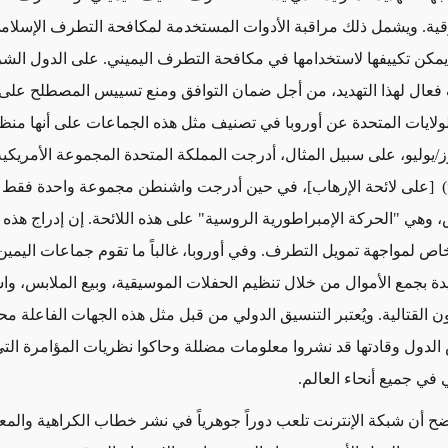
ية.
ويشمل ذلك
مراقبة الأدوات المستخدمة لمكافحة التطرف الإسلام
مكن
تكييفها
لاستخدامها في
مكافحة
التطرف اليميني. على الدول الشريك
فعال لهذا التهديد، من أجل ضمان التوافق ومنع تسييس المصطلح على
ولايات المتحدة عن أوروبا في تصنيف
مثل هذه الجماعات
على أنها منظم
[على لائحة الإرهاب]، في حين أدرجت واشنطن مجموعة واحدة فقط
ض، وهي "الحركة الإمبراطورية الروسية" على هذه اللائحة
.
إن إدراج هذه
خاص
لمواجهة تمويل التطرف. وفي أوروبا، غالباً ما تقوم جماعات اليم
يدة بجمع الأموال من خلال تنظيم
الحفلات الموسيقية، وبيع الملابس،
واس
 القتالية. ويُعتبر
التنسيق
الدولي من قبل
مثل هذه الجهات الفاعلة
محد
الدول وقادتها
قد
نشروا معلومات مضللة وحاكوا نظريات
المؤامرة الت
ي في
جميع
أنحاء العالم.
ضح أن
شبكة الإنترنت
تلعب دوراً جوهرياً
في نشر خطاب الكراهية والمع