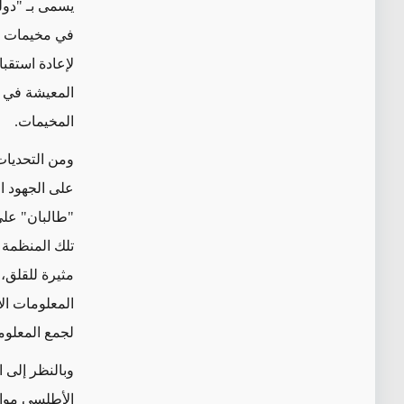
يسمى بـ "دولة
في مخيمات 
لإعادة استقب
المعيشة في 
المخيمات.
ومن التحديات 
على الجهود ا
"طالبان" على
تلك المنظمة ا
مثيرة للقلق
،
المعلومات ال
لجمع المعلوم
وبالنظر إلى ا
الأطلسي مواج