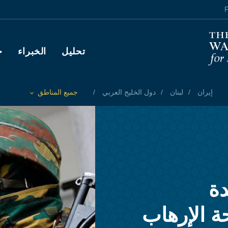
F
Main navigation
تحليل
الخبراء
ح
إيران
لبنان
دول الخليج العربي
جميع المناطق
Toggle List of
دة
حة الإرهاب