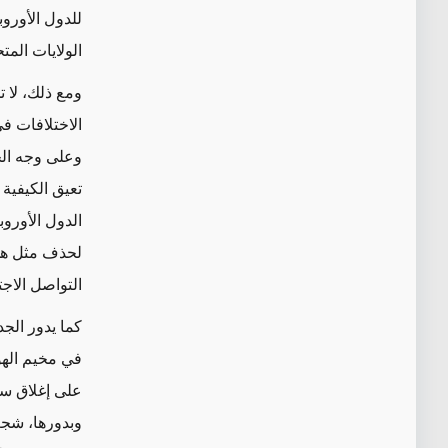
للدول الأوروب
الولايات الم
ومع ذلك، لا 
الاختلافات ف
وعلى وجه ا
تعيق
الكيفية 
الدول الأور
لحذف
مثل هذ
التواصل الاج
كما يدور الج
في مخيم اله
على
إغلاق س
وبدورها، شجعت