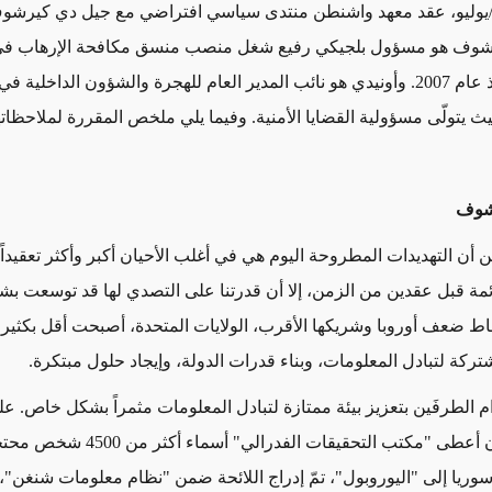
1 تموز/يوليو، عقد معهد واشنطن منتدى سياسي افتراضي مع جيل دي كيرشوف
رشوف هو مسؤول بلجيكي رفيع شغل منصب منسق مكافحة الإرهاب في "
الأوروبي" منذ عام 2007. وأونيدي هو نائب المدير العام للهجرة والشؤون الداخلي
يث يتولّى مسؤولية القضايا الأمنية. وفيما يلي ملخص المقررة لملاحظاته
شوف
 أن التهديدات المطروحة اليوم هي في أغلب الأحيان أكبر وأكثر تعقيداً
ئمة قبل عقدين من الزمن، إلا أن قدرتنا على التصدي لها
قد توسعت
بش
اط ضعف أوروبا
وشريكها الأقرب
، الولايات المتحدة، أصبحت أقل بكثير
تركة لتبادل المعلومات، وبناء قدرات الدولة، وإيجاد حلول مبتكرة.
ام الطرفَين بتعزيز بيئة ممتازة لتبادل المعلومات مثمراً بشكل خاص. ع
أعطى "مكتب التحقيقات الفدرالي" أسماء أكثر من 4500 شخص
محتج
يا إلى "اليوروبول"، تمّ إدراج اللائحة ضمن "نظام معلومات شنغن"،