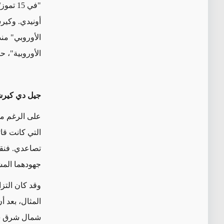
"في 5
أونيدي. وكي
الأوروبية"، ح
جيل دي كير
على الرغم من
التي كانت قا
تصاعدي. فنق
جهودهما المش
وقد كان التز
المثال، بعد
أن
شمال شرق سور