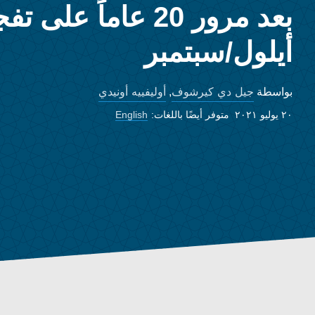
أيلول/سبتمبر
جيل دي كيرشوف
أوليفييه أونيدي
بواسطة
,
٢٠ يوليو ٢٠٢١
متوفر أيضًا باللغات:
English