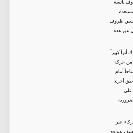
وف بائسة
مستعدة
حسين ظروف
 تدير هذه
ثراً كبيراً
 من حركة
احاً أمام
مناطق أخرى
لى
 ضرورية
شركاء عبر
نيف بدوافع