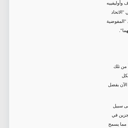
 وأوليفييه
الاتحاد
ة في "المفوضية
ما".
 من تلك
كل
 الآن بفضل
لى سبيل
زين
في
 مما يسمح