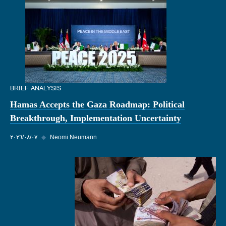
BRIEF ANALYSIS
Hamas Accepts the Gaza Roadmap: Political
Breakthrough, Implementation Uncertainty
Neomi Neumann
◆
٠٧‏/٠٨‏/٢٠٢٦