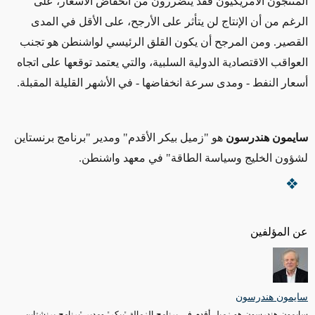
المنتجون الأمريكيون فقد يتضررون من انخفاض الأسعار، على
الرغم من أن الإنتاج لن يتأثر على الأرجح، على الأقل في المدى
القصير. ومن المرجح أن يكون القلق الرئيسي لواشنطن هو تجنب
العواقب الاقتصادية الدولية السلبية، والتي يعتمد توقعها على اتجاه
أسعار النفط - ومدى سرعة انخفاضها - في الأشهر القليلة المقبلة.
سايمون هندرسون
هو "زميل بيكر الأقدم" ومدير "
برنامج برنستاين
لشؤون الخليج
وسياسة الطاقة" في معهد واشنطن.
عن المؤلفين
سايمون هندرسون
سايمون هندرسون هو زميل أقدم في برنامج الزمالة "بيكر" ومدير "برنامج برنشتاين