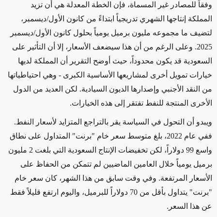
وفقاً للمصادر غير المسماة،
فإن
الخطة المعدلة هي أن تزيد
المملكة إنتاجها
الشهري
تدريجياً ابتداءً من كانون الأول/ديسمبر،
لتضيف
ما مجموعه
مليون برميل يومياً بحلول كانون الأول/ديسمبر
2025. وعلى الرغم من أن هذا سيضعف الأسعار، إلا أن التأثير على
السعودية قد يكون محدوداً، حيث أوضح التقرير أن المملكة لديها
خيارات تمويل أخرى لمشاريعها الأساسية الكبرى - وهي احتياطياتها
من النقد الأجنبي وإصدارها الديون السيادية. لكن العديد من الدول
الأخرى المنتجة للنفط تفتقر إلى هذه الخيارات.
ويبدو أن التحول في السياسة يقر بالتراجع المتزايد لأسعار النفط.
ففي عام 2022، بلغ متوسط سعر خام "برنت" المتداول على نطاق
واسع 99 دولاراً، لكن تخفيضات الإنتاج السعودية التي بلغت 2 مليون
برميل يومياً خلال العامين الماضيين لم تتمكن من الحفاظ على
الأسعار المرتفعة. وفي وقت سابق من هذا الشهر، كان سعر خام
"برنت"
يتداول
بأقل من 70 دولاراً للبرميل، واليوم ارتفع قليلاً فقط
عن هذا السعر.