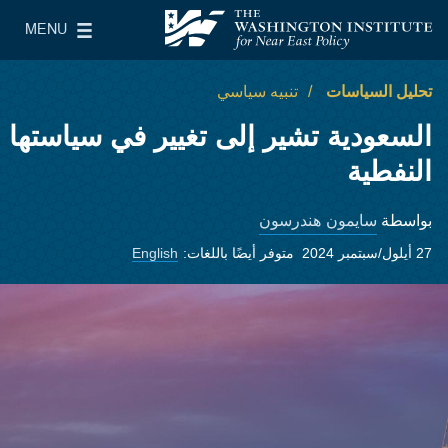
Skip to main content
MENU
معهد واشنطن لسياسات الشرق الأدنى
le Main Menu
تحليل السياسات
تنبيه سياسي
السعودية تشير إلى تغيير في سياستها
النفطية
سايمون هندرسون
بواسطة
27 أيلول/سبتمبر 2024
متوفر أيضًا باللغات:
English