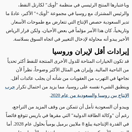
وباعتبارها المنتج الرئيسي في منظمة "أوبك"
لكارتل النفط
،
والرئيس المشترك مع روسيا في مجموعة "أوبك+" الأكبر، عادةً ما
تدير السعودية حصص الإنتاج التي تتعارض مع طموحات
الأسعار
.
وتاريخياً، كان هذا الأمر مؤلماً في بعض الأحيان، ولكن قرار الرياض
الأخير يبدو أنه محاولة
لإدخال
التغيير في اتجاه السوق بسلاسة.
إيرادات أقل لإيران وروسيا
قد تكون الخيارات المتاحة للدول الأخرى المنتجة للنفط أكثر تحدياً
من الناحية المالية. وإيران هي المثال
الأكثر وضوحاً
،
نظراً ل
أن
نجاحها في التهرب من العقوبات
من شأنه أن
يجلب
عائدات
أقل.
وينطبق الشيء نفسه على روسيا، مما يزيد من احتمال تكرار
حرب
الإنتاج بين روسيا والسعودية من عام 2020
.
ويبدو أن
السعودية
تأمل أن تتمكن من
وقف المزيد من التراجع،
رغم أن "وكالة الطاقة الدولية" التي مقرها في باريس تتوقع فائضاً
في القدرة الإنتاجية يبلغ 8 ملايين برميل يومياً بحلول عام 2028. أما