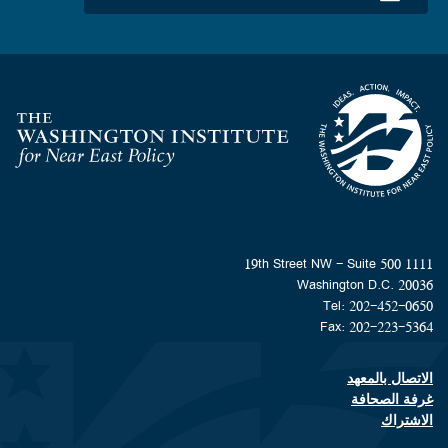
Homepage
1111 19th Street NW - Suite 500
Washington D.C. 20036
Tel: 202-452-0650
Fax: 202-223-5364
الاتصال بالمعهد
Footer contact links
غرفة الصحافة
الاشتراك