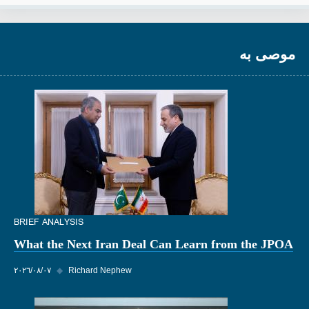
موصى به
BRIEF ANALYSIS
What the Next Iran Deal Can Learn from the JPOA
Richard Nephew
◆
٠٧‏/٠٨‏/٢٠٢٦