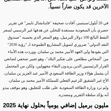
الآخرين قد يكون ضاراً نسبياً.
في 26 أيلول/سبتمبر، أفادت صحيفة "فاينانشال تايمز" في تقرير
حصري بأن السعودية مستعدة للتخلي عن هدفها غير الرسمي لسعر
النفط البالغ 100 دولار للبرميل، وهو السعر الذي يحسبه "صندوق
النقد الدولي"
ضروري
لتمويل المشاريع الطموحة لـ "رؤية 2030"
التي يقودها ولي العهد الأمير محمد بن سلمان. ووردت هذه الأنباء
من "أشخاص مطلعين على تفكير
البلاد
"، وهو تعبير صحفي لصانعي
القرار الرئيسيين الذين
يريدون
البقاء مجهولين، ولكن من المحتمل
أن يشمل هؤلاء وزير الطاقة السعودي الأمير عبد العزيز بن سلمان،
الأخ غير الشقيق للزعيم الفعلي للمملكة الأمير محمد بن سلمان.
ولم ترد وزارة الطاقة السعودية على طلب للتعليق، وهو موقف يبدو
أنه يؤكد سلطة التقرير ومصدره.
مليون برميل
إضافي
يومياً بحلول نهاية 2025