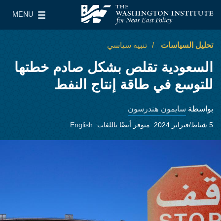
Skip to main content
MENU
معهد واشنطن لسياسات الشرق الأدنى
le Main Menu
تحليل السياسات
تنبيه سياسي
السعودية تقلص بشكل صادم خطتها
للتوسع في طاقة إنتاج النفط
سايمون هندرسون
بواسطة
5 شباط/فبراير 2024
متوفر أيضًا باللغات:
English