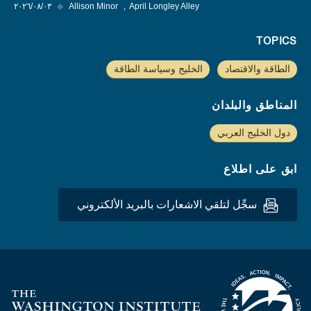
April Longley Alley
Allison Minor
◆
٠٣‏/٠٨‏/٢٠٢٦
TOPICS
الطاقة والاقتصاد
الخليج وسياسة الطاقة
المناطق والبلدان
دول الخليج العربي
ابق على اطلاع
سجِّل لتلقي الاشعارات بالبريد الألكتروني