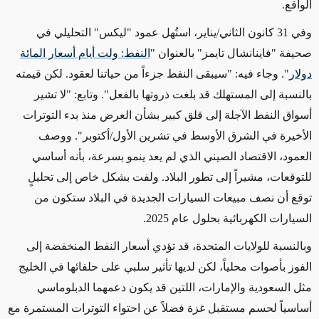
الواقع.
وفي 31 كانون الثاني/يناير، استُهل عمود "ليكس" التحليلي في
صحيفة "فاينانشال تايمز" بالعنوان "
النفط: ولت أيام أسعار المائة
دولار
". وجاء فيه: "سيبقى النفط جزءاً من حياتنا لعقود. لكن قيمته
بالنسبة إلى المستهلك قد بلغت ذروتها بالفعل". وتابع: "لا تشير
أسواق النفط الآجلة إلى قلق كبير بشأن العرض منذ بدء التوترات
الأخيرة في الشرق الأوسط في تشرين الأول/أكتوبر". ووصف
العمود، الاقتصاد الصيني الذي لم يعد ينمو بسرعة، بأنه أساسي
للتوقعات، مشيراً إلى تطور البلاد. ولفت بشكل خاص إلى تحليلٍ
توقع أن نصف مبيعات السيارات الجديدة في البلاد ستكون من
السيارات الكهربائية بحلول عام 2025.
وبالنسبة للولايات المتحدة، قد تؤدي أسعار النفط المنخفضة إلى
الفوز بأصوات محلياً، لكن لديها تأثير سلبي على حلفائها في الخليج
مثل السعودية والإمارات، اللتين قد يكون دعمهما الدبلوماسي
أساسياً لحسم مستقبل غزة فضلاً عن احتواء التوترات المستمرة مع