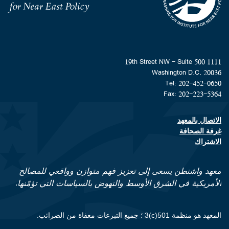
Homepage
1111 19th Street NW - Suite 500
Washington D.C. 20036
Tel: 202-452-0650
Fax: 202-223-5364
الاتصال بالمعهد
Footer contact links
غرفة الصحافة
الاشتراك
معهد واشنطن يسعى إلى تعزيز فهم متوازن وواقعي للمصالح
الأمريكية في الشرق الأوسط والنهوض بالسياسات التي تؤمّنها.
المعهد هو منظمة 501(c)3 ؛ جميع التبرعات معفاة من الضرائب.