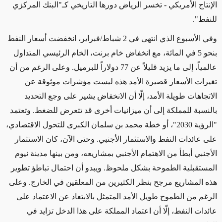
الإنتاج الأمريكي -
تخسر الرياض دورها التاريخي كـ"البنك المركزي
للنفط".
وفي الأسبوع الذي انتهى في 2 شباط/فبراير، انخفضت أسعار النفط
بنحو 5 في المائة، مع انخفاض خام برنت، الخام الرئيسي المتداول
عالمياً، إلى ما يزيد قليلاً عن 77 دولاراً للبرميل. وعلى الرغم من أن
تغيرات الأسعار قصيرة الأمد هذه ليست مؤشرات موثوقة عن
الاتجاهات طويلة الأمد، إلّا أن الانخفاض يشير على وجع التحديد
بالنسبة للمملكة إلى أن ميزانيات أخرى قد تتعرض للضغط. وتعتمد
"الرؤية 2030"، أو خطة محمد بن سلمان الكبرى للتحول الاقتصادي،
على عائدات النفط والاستثمار الأجنبي. وحتى الآن، كان الاستثمار
الأجنبي أبطأ من الاهتمام الأجنبي بمشاريعه، ومن بينها مدينة نيوم
المستقبلية الطموحة بشكل ملحوظ. ويبدو أن احتمال تباطؤ تطوير
هذه المشاريع مرجح بنظر الكثيرين من
المعلقين في الخارج
. وعلى
الرغم من الطموح طويل الأمد المتمثل بالابتعاد عن الاعتماد على
عائدات النفط، إلّا أن اعتماد المملكة على هذا الدخل تزايد في