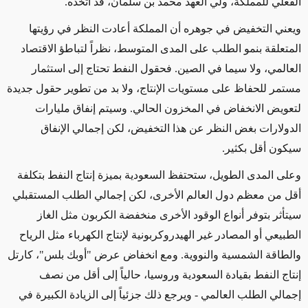
الفعلي للمملكة، ولي العهد محمد بن سلمان، قد اتخذه.
ويعني التخفيض في جوهره أن المملكة أعادت النظر في رؤيتها
المتعلقة بنمو الطلب على المدى المتوسط، نظراً لتباطؤ الاقتصاد
العالمي، ولا سيما في الصين. فحقول النفط تحتاج إلى استثمار
مستمر للحفاظ على مستويات الإنتاج، ولا بد من تطوير حقول جديدة
لتعويض الانخفاض في المخزون الحالي. وسيتم إنفاق مليارات
الدولارات بغض النظر عن هذا التخفيض، لكن إجمالي الإنفاق
سيكون أقل بكثير.
وعلى المدى الطويل، ستحتفظ السعودية بميزة إنتاج النفط بتكلفة
أقل من معظم دول العالم الأخرى، لكن إجمالي الطلب المستقبلي
سيتأثر بتوفر أنواع الوقود الأخرى منخفضة الكربون مثل الغاز
الطبيعي أو المصادر غير الهيدروكربونية لإنتاج الكهرباء مثل الرياح
والطاقة الشمسية والنووية. ومع انخفاض عرض "أوبك بلس"، كارتل
إنتاج النفط بقيادة السعودية وروسيا، حالياً إلى أقل من نصف
إجمالي الطلب العالمي
- ويرجع ذلك جزئياً إلى الزيادة الكبيرة في