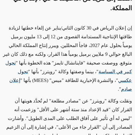
المملكة.
إن إعلان الرياض في 30 كانون الثاني/يناير عن إلغاء خطتها لزيادة
طاقتها الإنتاجية المستدامة القصوى من 12 إلى 13 مليون برميل
يومياً بحلول عام 2027، فاجأ المحللين. ويبرر إنتاج المملكة الحالي
البالغ حوالي 9 ملايين برميل يومياً هذا القرار، ولكنه مع ذلك كان غير
متوقع. ووصفت صحيفة "فاينانشال تايمز" هذه الخطوة بأنها "
تحول
كبير في السياسة
"، بينما وصفتها وكالة "رويترز" بأنها "
تحول
عكسي
"، والنشرة الإخبارية للطاقة "ميس" (MEES) بأنها "
إعلان
صادم
".
ونقلت وكالة "رويترز" عن "مصادر مطلعة" لم تُحدَّد هويتها أن
القرار كان "قيد الإعداد منذ ستة أشهر على الأقل" وزعمت أنه
"ليس له أي تأثير على آفاق الطلب على المدى الطويل". وأشارت
المصادر إلى أن "القرار جاء من الأعلى"، في إشارة إلى أن الزعيم