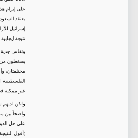
على إبرام هذه
يعتقد السعودي
إسرائيل للأرا
نتيجة إيجابية 
وتقاس جدية ا
يضغطون من أج
مختلفتان، وأن
الفلسطينية ا
غير ممكنة في
ولكن لديهم شر
واضحاً بين ما
على حل الدولت
(أقول النتيجة