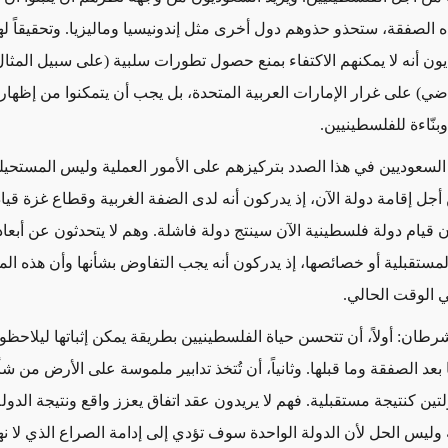
 الصفقة، ستحذو حذوهم دول أخرى مثل إندونيسيا وماليزيا. وتحقيقاً لهذ
ون أنه لا يمكنهم الاكتفاء بمنع حصول تطورات سلبية (
على سبيل المثال
ضي) على غرار الإمارات العربية المتحدة، بل يجب أن يتمكنوا من إظهار 
وبنّاءة للفلسطينيين.
لسعوديين في هذا الصدد بتركيزهم على الأمور العملية وليس المستحيلة
ل إقامة دولة الآن، إذ يدركون أنه لدى الضفة الغربية وقطاع غزة قياد
 قيام دولة فلسطينية الآن سينتج دولة فاشلة. وهم لا يتحدثون عن أبعاد
لمستقبلية أو خصائصها، إذ يدركون أنه يجب التفاوض بشأنها وأن هذه ا
 الوقت الحالي.
طان: أولاً، أن تتحسن حياة الفلسطينيين بطريقة يمكن إثباتها ليلاحظوا 
 بعد الصفقة وما قبلها. وثانياً، أن تُتخذ تدابير ملموسة على الأرض من شأ
ين كنتيجة مستقبلية. فهم لا يريدون عقد اتفاق يعزز واقع ونتيجة الدولة
 وليس الحل لأن الدولة الواحدة سوف تؤدي إلى إدامة الصراع الذي لا نها