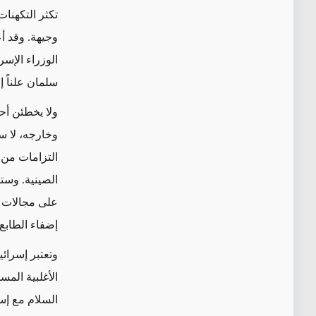
تكثر التكهنا
وجيهة. وقد أ
الوزراء الإسر
سلمان علناً 
ولا يخطئن أح
وخارجه، لا س
التزامات من 
الصينية
. وستظ
على مجالات 
إضفاء الطابع 
وتعتبر إسرائي
الأغلبية الم