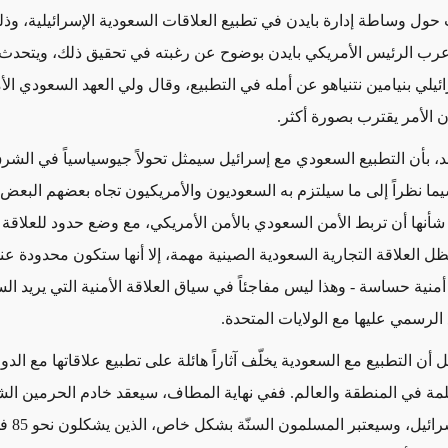
ت حول وساطة إدارة بايدن في تطبيع العلاقات السعودية الإسرائيلية، وذ
عرب الرئيس الأمريكي بايدن بوضوح عن رغبته في تحقيق ذلك، ويتحدث
ائيلي بنيامين نتنياهو عن أمله في التطبيع، وقال ولي العهد السعودي ال
إن
الأمر يقترب بصورة أكثر
.
د،
بأن
التطبيع السعودي مع إسرائيل سيمثل تحولاً جيوسياسياً في الشر
يما نظراً إلى ما سيلتزم به السعوديون والأمريكيون تجاه بعضهم
البعض 
شأنها أن تربط الأمن السعودي بالأمن الأمريكي، مع وضع حدود للعلاقة 
ل العلاقة التجارية السعودية الصينية مهمة، إلا أنها ستكون محدودة ع
أمنية حساسة
- وهذا ليس مفاجئاً في سياق العلاقة الأمنية التي يريد ا
الرسمي عليها مع الولايات المتحدة
.
ل أن التطبيع مع السعودية يخلّف آثاراً هائلة على تطبيع علاقاتها مع الد
سلمة في المنطقة والعالم. ففي نهاية المطاف، سيعقد خادم الحرمين ال
السلام مع إ