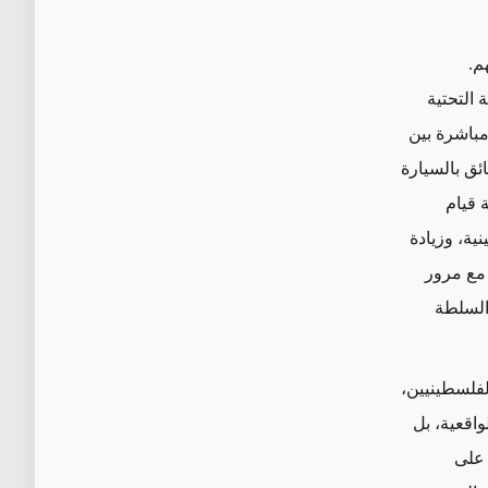
م.
 التحتية
مباشرة بين
ضفة الغربية، وبالتالي فإن المسافة التي ينبغي أن تستغرق 10 دقائق بالسيارة
 قيام
ية، وزيادة
مع مرور
 السلطة
لفلسطينيين،
واقعية، بل
على