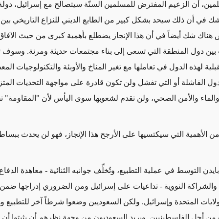
ين، أن الزعيم المفترض للمسلمين السنّة سيتصالح مع إسرائيل، دول
 شك في أن ذلك سيحد بشكل كبير من الطابع الديني للنزاع التاريخي بين
 هناك شك أيضاً في أن هذا الإنجاز يضطلع بأهمية كبرى من حيث الآفاق 
ت بين دول المنطقة التي تسعى إلى بناء مجتمعات حديثة ومرنة.
وسوف ت
بلية لهذه الدول في تعاملها مع تغير المناخ والأوبئة والتكنولوجيات الم
ل الفاشلة أو التي تفشل ولن تكون قادرة على مواجهة التحديات المتز
والماء والأمن الصحي، ولن تقدم لشعوبها سوى اليأس لأن "المقاومة"
ن الأهمية التي سيكتسيها على الأرجح هذا الإنجاز، فهو لن يحدث ببساط
بايدن التوسط في عملية التطبيع، وتُخلِّف جوانبه الثنائية
- معاهدة الدفا
والشراكة النووية -
تداعيات على إسرائيل ومن الضروري إدراجها ضمن 
الولايات المتحدة وإسرائيل. ولكن السعوديين وضعوا شرطاً آخر للتطبيع 
من أجل الفلسطينيين. ويريد السعوديون من وجهة نظرهم أن يثبتوا أن ب