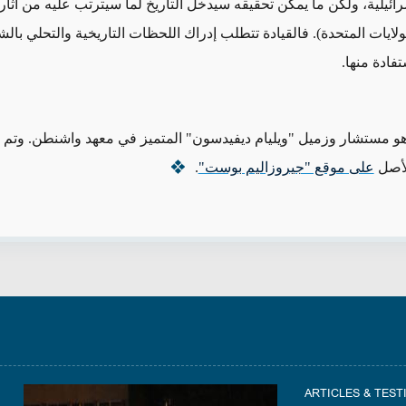
ائيلية، ولكن ما يمكن تحقيقه سيدخل التاريخ لما سيترتب عليه من آثار 
ولايات المتحدة)
. فالقيادة تتطلب إدراك اللحظات التاريخية والتحلي بال
فادة منها.
و مستشار وزميل "ويليام ديفيدسون" المتميز في معهد واشنطن. وتم 
لأصل
على موقع "جيروزاليم بوست"
.
ARTICLES & TES