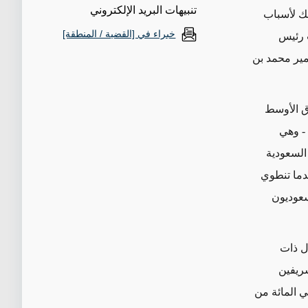
تنبيهات البريد الإلكتروني
لك لأسباب
خبراء في [القضية / المنطقة]
 رئيس
أمير محمد بن
ق الأوسط
- وهي
السعودية
ندما تنطوي
لسعوديون
ول ذات
شريفين
سرائيل، وسيعتبر المسلمون السنّة بشكل خاص، الذين يشكلون نحو 85 في المائة من