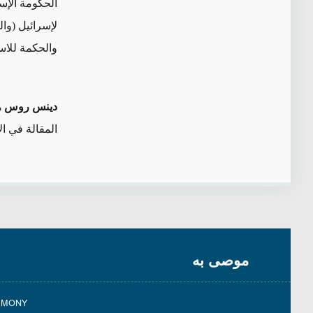
الحكومة الإسر
لإسرائيل
(وال
والحكمة للاست
دينس روس
ه
المقالة في ا
موصى به
TIMONY