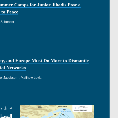
ummer Camps for Junior Jihadis Pose a
 to Peace
 Schenker
ey, and Europe Must Do More to Dismantle
ial Networks
el Jacobson
Matthew Levitt
تحليل م
التوصل