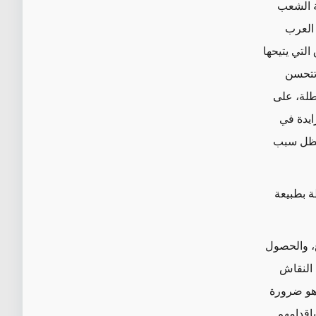
ة الشعب
 العرب
التي يتيحها
تحسن
عطلة، على
ايدة في
 تظل سبب
ة بطبيعة
ع، والحصول
النقاش
وهو ضرورة
إقدامهم