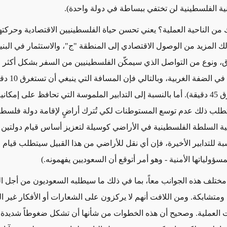
نية الفلسطينية لن تختفي ببساطة في دولة واحدة).
ك من الناحية العملية؟ يعني تحسن حياة الفلسطينيين الاقتصادية وحركته
 المزيد من الوصول الاقتصادي إلى المنطقة "ج"، والاستثمار في البنية
ق، ونوع من التواصل الذي سيمكّن الفلسطينيين من السفر بشكل أكثر 
نقاط مختلفة في ال
قة).
أما بالنسبة إلى التدابير الملموسة التي تحافظ على إمكانية
طلب ذلك عدم توسع المستوطنات لكي تُترك أراضٍ لإقامة دولة فلسطين
 السلطة الفلسطينية في الأراضي كوسيلة لتعزيز أساس قيام دولتين 
سبة للتدابير الأخيرة، فإن أي نقل للأراضي من هذا القبيل سيتطلب قيام
سؤولياتها الأمنية - وهو أمر أتوقع أن السعوديين يفهمونه.)
تلف هذه الجوانب معاً، بما في ذلك ما سيطلبه السعوديون من أجل ا
ومتشابكة. ومن اللافت أنهم لا يركزون على الشعارات أو الأفكار غير ال
 العملية. وصحيح أن هذه الخطوات
من شأنها أن تشكل ضغوطاً شديدة