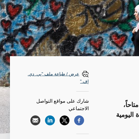
عرض / طباعة ملف "پي. دي.
إف."
شارك على مواقع التواصل
احاً،
الاجتماعي
 اليومية