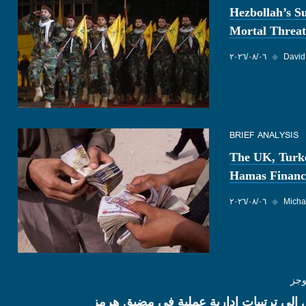
Hezbollah’s S
Mortal Threat
David
◆
٠٦‏/٠٨‏/٢٠٢٦
BRIEF ANALYSIS
The UK, Turk
Hamas Financ
Micha
◆
٠٦‏/٠٨‏/٢٠٢٦
وجز
 إلى ترتيبات إدارية عملية في مضيق هرمز