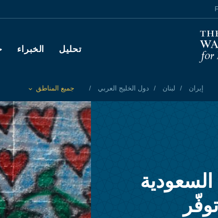
F
Main navigation
تحليل
الخبراء
ح
إيران
لبنان
دول الخليج العربي
جميع المناطق
Toggle List of
 السعودية
وفّر