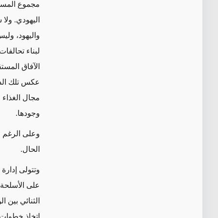
مجموع المسلم
اليهودي. ولا
واليهود، وليس
لبناء تحالفا
الآفاق المستق
عكس تلك الدو
مجال الغذاء 
وجودها.
وعلى الرغم م
الحال.
وتتولى إدارة 
على الأسلحة 
الثنائي بين 
اتخاذ خطوات 