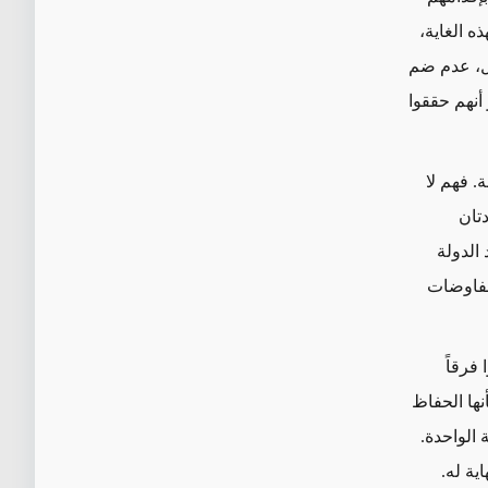
ه الغاية،
، عدم
ضم
أنهم حققوا
. فهم لا
تان
 الدولة
لمفاوضات
فرقاً
نها الحفاظ
 الواحدة.
ية له.