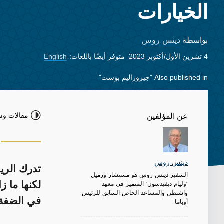
الخيارات
دينس روس
بواسطة
4 تشرين الأول/أكتوبر 2023
متوفر أيضًا باللغات:
English
Also published in
"جيروزاليم بوست"
مقالات وش
عن المؤلفين
دينس روس
تدرك الريا
السفير دينس روس هو مستشار وزميل
"وليام ديفيدسون" المتميز في معهد
لكنها ما 
واشنطن والمساعد الخاص السابق للرئيس
في الضفة 
أوباما.