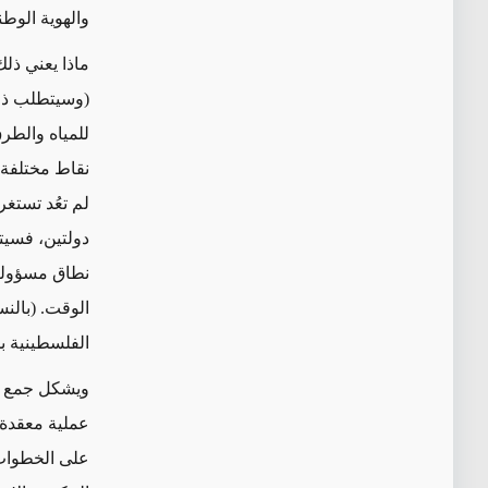
والهوية الوط
ماذا يعني ذل
(وسيتطلب ذلك
للمياه والطر
لم تعُد تستغرق 45 دقي
دولتين، فسيت
نطاق مسؤولية
الوقت.
(بالن
الفلسطينية بم
ويشكل جمع مخ
عملية معقدة 
على الخطوات