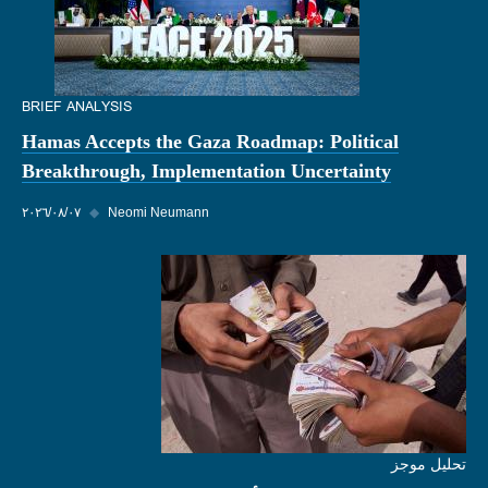
BRIEF ANALYSIS
Hamas Accepts the Gaza Roadmap: Political
Breakthrough, Implementation Uncertainty
Neomi Neumann
◆
٠٧‏/٠٨‏/٢٠٢٦
تحليل موجز