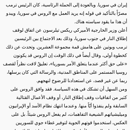
إيران في سوريا. وبالعودة إلى الحملة الرئاسية، كان الرئيس ترمب
مصرّاً بالتأكيد في قوله إنه يريد العمل مع الروس في سوريا، ويبدو
أن هذا ما يقود سياسته هناك.
أعلن وزير الخارجية الأميركي ريكس تيلرسون عن اتفاق لوقف
إطلاق النار في جنوب سوريا، وذلك بعد الاجتماع بين الرئيسين
ترمب وبوتين على هامش قمة مجموعة العشرين. وتحدث عن ذلك
كخطوة أولى، وقال أيضاً في ذلك الوقت إن الروس قد يكونون
«على حق أكثر عندما يتعلق الأمر بسوريا»، تعليقٌ لافت نظراً لقصف
روسيا المستمر على المناطق المدنية، والرسالة التي كان يرسلها،
ربما عن غير قصد، عن استعدادنا للرضوخ لنهجهم.
ومن السهل أن تشكك في هذه السياسة. فقد وافق الروس على
كثير من اتفاقيات وقف إطلاق النار، أو وقف الأعمال القتالية
السابقة ولم ينفذوا أيّاً منها. وعندما انتهك نظام الأسد أو الإيرانيون
وميليشياتهم الشيعية التفاهمات، لم يفعل الروس شيئاً. بل على
العكس، استخدموا قوتهم الجوية لتوفير غطاء جوي للسوريين