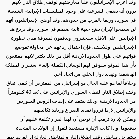
وقد أعرب الإسرائيليون علناً معارضتهم لوقف إطلاق النار لأنهم
يرون أنه يضفي الشرعية على وجود الميليشيات الإيرانية- الشيعية
في سوريا، وربما بالقرب من حدودهم. وقد أوضح الإسرائيليون أنهم
لن يسمحوا لإيران بفتح جبهة ثانية ضدهم في سوريا. وقد يردع هذا
الإيرانيين. على الأقل، سيختبرون ويدققون لمعرفة مدى خطورة
الإسرائيليين. وللأسف، فإن احتمال ردعهم عن محاولة تموضع
قواتهم على طول الحدود الأردنية أقل من ذلك بكثير لأنهم مقتنعون
بأن هذا الموقع سيؤمّن لهم الوسائل الكفيلة بإلغاء استقرار المملكة
الهاشمية وتهديد دول الخليج من اتجاه آخر.
وخلافاً لما هو عليه الحال مع إسرائيل، من المفترض أن يُبقي اتفاق
وقف إطلاق النار النظام السوري والإيرانيين على بُعد 40 كيلومتراً
من الحدود الأردنية. وذلك يعتمد على إيقاف الروس للسوريين
والإيرانيين إلا إذا قرروا تمديد الصراع وزيادة تكاليفهم.
ويمكن لإدارة ترمب أن توضح أن لهذا القرار تكلفة عليهم أن
يدفعوها. وإذا كانت الإدارة مستعدة لتقول إن الولايات المتحدة
ستفرض مناطق وقف إطلاق النار والمناطق العازلة إذا لم يفرضها