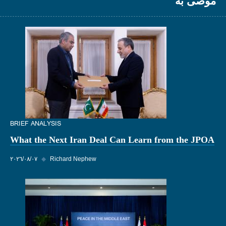
موصى به
BRIEF ANALYSIS
What the Next Iran Deal Can Learn from the JPOA
Richard Nephew
◆
٠٧‏/٠٨‏/٢٠٢٦