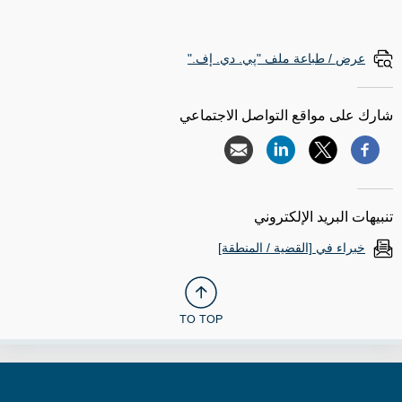
عرض / طباعة ملف "پي. دي. إف."
شارك على مواقع التواصل الاجتماعي
تنبيهات البريد الإلكتروني
خبراء في [القضية / المنطقة]
TO TOP