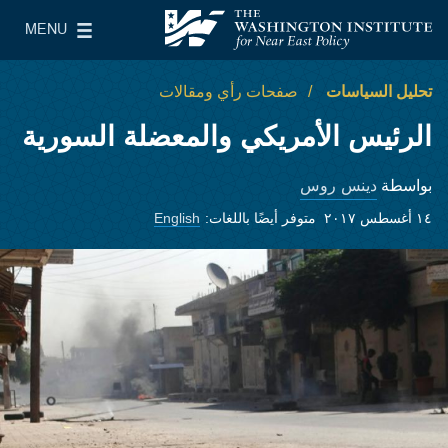
Skip to main content
MENU
معهد واشنطن لسياسات الشرق الأدنى
le Main Menu
تحليل السياسات
صفحات رأي ومقالات
الرئيس الأمريكي والمعضلة السورية
دينس روس
بواسطة
١٤ أغسطس ٢٠١٧
متوفر أيضًا باللغات:
English