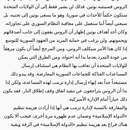
الروس فسينتبه بوتين. فذلك لن يشير فقط إلى أن الولايات المتحدة
ستكون حكماً للأحداث في سوريا، وهو ما يسعى بوتين إلى تجنبه، بل
سيعني أيضاً أننا سنعمل على معاقبة النظام السوري على تجاوزاته.
وكان أحد أهداف بوتين إظهار أن الروس يقفون إلى جانب أصدقائهم
ويحمونهم. ولن يرغب في حماية المزيد من الجهود السورية للتوسع
إذا كان هذا الأمر سيكلف الروس، ومن المرجح أيضاً أن يكون مرهقاً
من عودة التمرد بعدما بدا أنه احتواه. ومن الطرق التي يمكن
للولايات المتحدة أن تعاقب بها النظام هي استئناف إرسال
المساعدات الفتاكة للجماعات السورية المعارضة. وقد يبدو ذلك
مستبعداً جداً بعد إنهاء إرسال إدارة ترمب لهذه المساعدة، ولكن إذا
بدا أن الروس يتراجعون عن تنفيذ اتفاق وقف إطلاق النار، فقد يكون
ذلك خياراً أمام الإدارة الأميركية.
والمفارقة بالنسبة لإدارة ترمب هي أنها إذا أرادت هزيمة تنظيم
«الدولة الإسلامية» وضمان عدم ظهوره مرة أخرى، فيجب ألا يكون
هناك فراغ بعد هزيمة تنظيم «الدولة الإسلامية» في الرقة وبقية