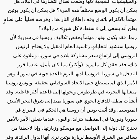
والميليشيات الشيعية لأنها وسّعت نطاق انتشارها في البلاد. هل
يمكن أن يكون الوضع مختلفاً هذه المرة؟ هل يمكن أن يكون بوتين
مهتماً بالالتزام باتفاق وقف إطلاق النار هذا، وفرضه فعلياً على نظامٍ
يعلن أنه يسعى إلى «استعادة كل شبرٍ» من البلاد؟
ربما، فقد يكون بوتين مهتماً بخفض تكاليف روسيا في سوريا؛ لأن
روسيا ستشهد انتخاباتٍ رئاسية العام المقبل ولا يحتاج الرئيس
الروسي إلى ارتفاعِ سعر مشاركة بلاده في سوريا. وعلاوة على
ذلك، فقد حقق كل ما يريد، (وأكثر) مما كان يأمل، عندما قرر
التدخل في سوريا. فروسيا لديها اليوم قاعدة جوية في سوريا، وهو
الأمر الذي لم يستطع حتى الاتحاد السوفياتي تحقيقه. وتوسع روسيا
منشآتها البحرية في طرطوس وتحولها إلى قاعدة أكثر فاعلية. وقد
أنشأت مظلة للدفاع الجوي في سوريا تمتد إلى شرق البحر الأبيض
المتوسط. وقد أثبت بوتين أن روسيا هي الحكم في الصراع في
سوريا ودورها في المنطقة يتزايد. واليوم، عندما يتعلق الأمر بالأمن
تحتاج كل دولة إلى التواصل مع موسكو وزيارتها، وإذا لاحظنا من
يسافر من الشرق الأوسط لزيارة بوتين نرى أنها الدول الرائدة. وفي