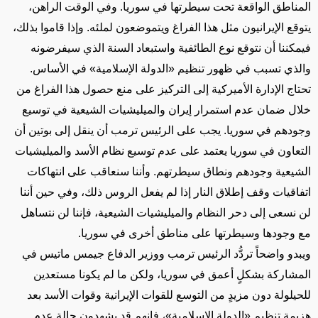
المناطق الواقعة تحت سيطرتها في سوريا. وفي الوقت الراهن،
يتوقع الإيرانيون مثل هذا الفراغ ويتموضعون لملئه. وإذا قاموا بذلك،
فيمكننا أن نتوقع نوع الطائفية واستبعاد السنة الذي سيفرضونه
والذي تسبب في ظهور تنظيم «الدولة الإسلامية» في الأساس.
تحتاج الإدارة الأميركية إلى التركيز على منع حصول هذا الفراغ من
خلال ضمان عدم استمرار إيران والميليشيات الشيعية في توسيع
وجودهم في سوريا. يجب على الرئيس ترمب أن ينقل إلى بوتين أن
التعاون في سوريا يعتمد على عدم توسيع نظام الأسد والميليشيات
الشيعية وجودهم ونطاق سيطرتهم. وأننا سنعاقب على انتهاكات
اتفاقيات وقف إطلاق النار إذا لم يفعل الروس ذلك، وفي حين أننا
لن نسعى إلى دحر النظام والميليشيات الشيعية، فإننا لن نتساهل
مع وجودها وسيطرتها على مناطق أخرى في سوريا.
ويبدو واضحاً تردُّد الرئيس ترمب ووزير الدفاع جيمس ماتيس في
المشاركة بشكلٍ أعمق في سوريا، ولكن ما لم يكونا مستعدين
للحيلولة دون مزيدٍ من التوسع للقوات الإيرانية وقوات الأسد بعد
هزيمة تنظيم «الدولة الإسلامية»، فإنهم قد يشهدون حالة عدم