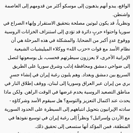
الواقع، يبدو أنهم يذهبون إلى موسكو أكثر من قدومهم إلى العاصمة
واشنطن.
ونظرياً، قد يكون لبوتين مصلحة بتحقيق الاستقرار وإنهاء الصراع في
سوريا واحتواء حربٍ دائرة قد تؤدي إلى استنزاف الخزانات الروسية
ووقوع عددٍ أكبر من الضحايا. والمشكلة في هذه المرحلة هي أن
نظام الأسد مع قوات «حزب الله» ووكلاء الميليشيات الشيعية
الإيرانية الأخرى، لا يعززون سيطرتهم فحسب، بل يوسعونها لتصل
إلى ضواحي دمشق ومحافظة إدلب وشرق سوريا على الطريق
السريع بين دمشق وبغداد. وهم يلبون رغبة إيران في إنشاء جسرٍ
بري من إيران عبر العراق وسوريا إلى لبنان، ووقف إطلاق النار في
مناطق التصعيد الروسية يخدم غرضها في الوقت الراهن. ولكن ماذا
يحدث عند اكتمال التعزيز والتوسع؟ هل سيقوم الأسد وشركاؤه -
سادته الإيرانيون بتحويل انتباههم إلى السيطرة على الحدود السورية
مع الأردن وإسرائيل؟ ونظراً إلى رغبة إيران في توسيع نفوذها في
المنطقة، فمن المؤكد أنها ستسعى إلى تحقيق ذلك.