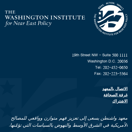
Homepage
1111 19th Street NW - Suite 500
Washington D.C. 20036
Tel: 202-452-0650
Fax: 202-223-5364
الاتصال بالمعهد
Footer contact links
غرفة الصحافة
الاشتراك
معهد واشنطن يسعى إلى تعزيز فهم متوازن وواقعي للمصالح
الأمريكية في الشرق الأوسط والنهوض بالسياسات التي تؤمّنها.