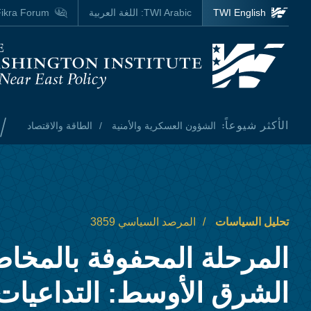
Skip to main content
TWI English
TWI Arabic:
اللغة العربية
ikra Forum
Homepage
/
الأكثر شيوعاً:
الشؤون العسكرية والأمنية
الطاقة والاقتصاد
تحليل السياسات
المرصد السياسي 3859
المرحلة المحفوفة بالمخا
الشرق الأوسط: التداعيات