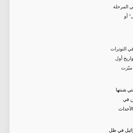
في المرحلة
" أو
في التوترات
واريخ أول
ميّزت
تي شنتها
ن في
الأحداث
رائيل في ظل