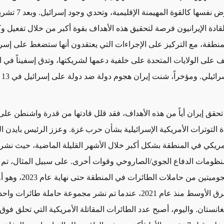
الأوسط، وفرض نفسها كالقوة المهيم
لقادة الإيرانيون فرصة لتحقيق هذه الأهداف بقوة أكبر من خلال تفعيل و
لمنطقة، مع التركيز على الإجراءات التي يعتقدون أنها ستضغط على إسرا
 على الولايات المتحدة على خلفية دعمها لشريكتها،
وتدق إسفيناً في 
رائيلي
. وم
 تحقق
إيران أياً من هذه الأهداف،
فقد قلل قادتها من
قدرة واشنطن على 
ة التوترات الأمريكية الإسرائيلية بشأن حرب غزة.
وعزز الرئيس بايدن
ال
مريكي في المنطقة
بشكل أكبر
خلال الأشهر القليلة الماضية، حيث نشر 
نظومات الدفاع الجوي/الصاروخي وقوات أخرى. على سبيل المثال، تم 
مجموعتين هجوميتين من حاملات ا
نوعه في الشرق الأوسط منذ عام 2021، عندما تم نشر مجموعة حاملة طائرات
غانستان. واليوم، أصبح عدد الطائرات المقاتلة الأمريكية التي تحلق فوق