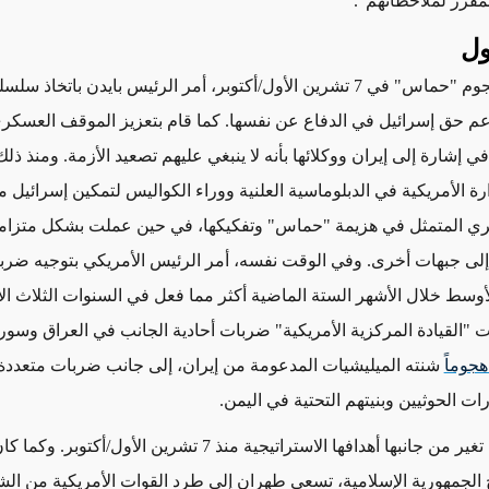
قرر لملاحظاتهم".
ول
في أعقاب هجوم "حماس" في 7 تشرين الأول/أكتوبر، أمر الرئيس بايدن باتخاذ س
عم حق إسرائيل في الدفاع عن نفسها. كما قام بتعزيز الموقف العسكر
 إشارة إلى إيران ووكلائها بأنه لا ينبغي عليهم تصعيد الأزمة. ومنذ ذلك
رة الأمريكية في الدبلوماسية العلنية ووراء الكواليس لتمكين إسرائيل 
ري المتمثل في هزيمة "حماس" وتفكيكها،
في حين
عملت بشكل متزامن
ع إلى جبهات أخرى. وفي الوقت
نفسه
، أمر الرئيس الأمريكي بتوجيه ضر
وسط خلال الأشهر الستة الماضية أكثر مما فعل في السنوات الثلاث ال
ت "القيادة المركزية
الأمريكية"
ضربات أحادية الجانب في العراق وسوريا
شنته الميليشيات المدعومة من إيران، إلى جانب ضربات متعددة
ت الحوثيين وبنيتهم التحتية في اليمن.
من جانبها أهدافها الاستراتيجية منذ 7 تشرين الأول/أكتوبر.
وكما كان
 الجمهورية الإسلامية، تسعى طهران إلى طرد القوات الأمريكية من ال