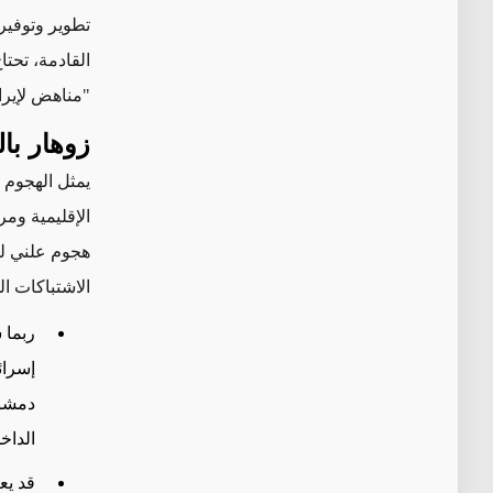
تطوير وتوفير 
القادمة، تحت
"مناهض لإيرا
زوهار بال
يمثل الهجوم ا
الإقليمية ومر
هجوم علني لل
الاشتباكات ال
ربما
ش
إسرائ
دمشق،
الداخل
قد يع