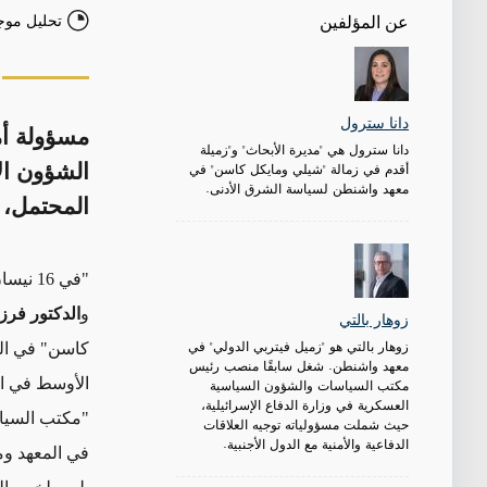
تحليل موج
عن المؤلفين
دانا سترول
مسؤولة أم
دانا سترول هي "مديرة الأبحاث" و"زميلة
أقدم في زمالة "شيلي ومايكل كاسن" في
الشؤون الأ
معهد واشنطن لسياسة الشرق الأدنى.
المحتمل، و
"في 16 نيسان/أبريل، عقد معهد واشنطن منتدى سياسي افتراضي مع
و
الدكتور
فرزي
زوهار بالتي
زوهار بالتي هو "زميل فيتربي الدولي" في
كاسن"
في ال
معهد واشنطن. شغل سابقًا منصب رئيس
الأوسط في الفترة 1
مكتب السياسات والشؤون السياسية
العسكرية في وزارة الدفاع الإسرائيلية،
"مكتب السياس
حيث شملت مسؤولياته توجيه العلاقات
الدفاعية والأمنية مع الدول الأجنبية.
في المعهد وم