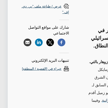
عرض / طباعة ملف "پي. دي.
إف."
شارك على مواقع التواصل
ر في
الاجتماعي
سرائيلي
لنطاق.
تنبيهات البريد الإلكتروني
زوهار بالتي
،
خبراء في [القضية / المنطقة]
مايكل
ن الشرق
السابق لـ
و زميل أقدم
انية
. وفيما