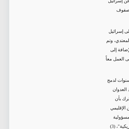
فاع عن إسرائيل
ي صفوف
ن طيار في 13 نيسان/إبريل على إسرائيل
لمعتدي، وتم
إضافة إلى
 العمل معاً
لسنوات لدمج
 العدوان
ترك بأن
 الإقليمي
يل من منطقة مسؤولية
"القيادة العسكرية الأمريكية في أوروبا" إلى منطقة مسؤولية "القيادة المركزية الأمريكية"، (3)