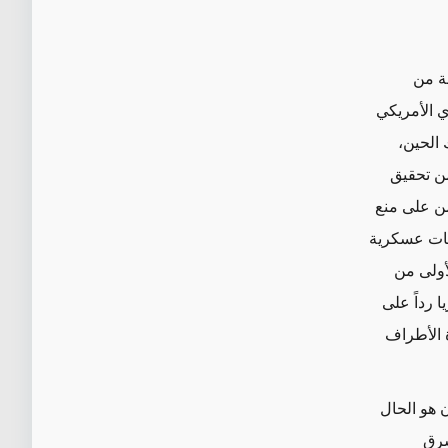
لسلة من
ي الأمريكي
 الحين،
من تحقيق
 على منع
بات عسكرية
أولى من
 رداً على
 الأطراف
 هو
الحال
شرق