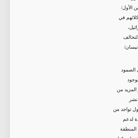
نة الإقليمية، وتحدي وجود إسرائيل. وبعد 7 تشرين الأول/
كلائهم في
ئيل،
التحالف
ؤخراً، شنت إيران هجوم دولة ضد دولة على إسرائيل في 13 نيسان/
الصمود
وجود
المزيد من
نشر
لطائرات في المنطقة حتى نهاية عام 2023، وهو أول تواجد من
 واحدة لدعم
 المنطقة