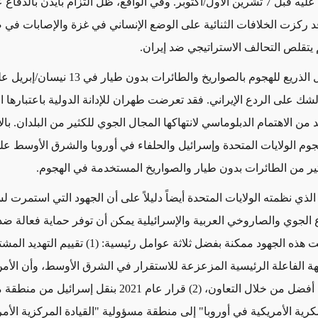
أكبر مما كان عليه قبل 7 تشرين الأول/أكتوبر. وفي الواقع، ظل التزام بايدن بالد
. وقد ركزت الخلافات الثنائية على الوضع الإنساني في غزة والإصابات ف
م يتقلص التحالف الاستراتيجي ضد إيران.
كما أن الفشل الذريع للهجوم بالصواريخ والطائرات بدو
شك على الردع الإيراني. فقد تعرضت طهران للإدانة الدولية باعتبارها ا
من الاهتمام الدبلوماسي لانتهاكها المجال الجوي للكثير من البلدان. بال
جوم الولايات المتحدة وإسرائيل والحلفاء في أوروبا والشرق الأوسط على
ير من الطائرات بدون طيار والصواريخ المستخدمة في الهجوم.
د الذي نظمته الولايات المتحدة أيضاً دليلاً على أن الجهود التي استمرت 
 الجوي والصاروخي العربية والإسرائيلية يمكن أن توفر حماية فعالة ضد
ت هذه الجهود ممكنة بفضل ثلاثة عوامل رئيسية: (1) تقييم
التهديد المش
هة الفاعلة الرئيسية المزعزعة للاستقرار في الشرق الأوسط، وأن الأمن
يتحقق بشكل أفضل من خلال التعاون، (2) قرار عام 2021 بنقل إسرائ