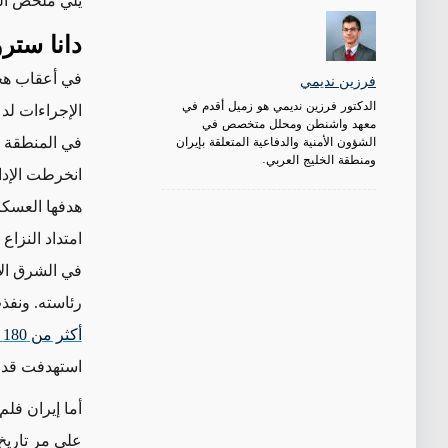
يلي ملخص الم
دانا ستر
فرزين نديمي
الدكتور فرزين نديمي هو زميل أقدم في
الإجراءات لد
معهد واشنطن ومحلل متخصص في
الشؤون الأمنية والدفاعية المتعلقة بإيران
في المنطقة في
ومنطقة الخليج العربي.
انخرطت الإدا
هدفها العسك
امتداد النزا
في الشرق الأ
رئاسته. ونفذ
أكثر من 180 هجوماً
استهدفت قدرا
أما إيران فلم تغير 
على مر تاريخ