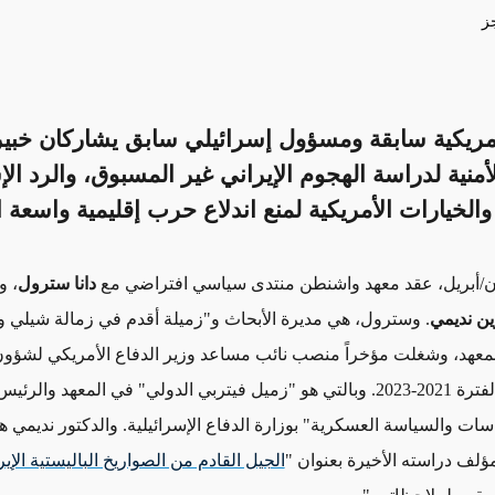
ز
ريكية سابقة ومسؤول إسرائيلي سابق يشاركان خبي
منية لدراسة الهجوم الإيراني غير المسبوق، والرد الإ
الخيارات الأمريكية لمنع اندلاع حرب إقليمية واسعة ا
دانا سترول
، و
ن نديمي
. وسترول،
هي مديرة الأبحاث و"زميلة أقدم في زمالة شيلي و
معهد، وشغلت مؤخراً
منصب نائب مساعد وزير الدفاع الأمريكي لشؤو
202-2023
. وبالتي
هو "زميل فيتربي الدولي" في المعهد والرئيس 
ات والسياسة العسكرية" بوزارة الدفاع الإسرائيلية
.
والدكتور نديمي ه
ؤلف دراسته الأخيرة بعنوان "
الجيل القادم من الصواريخ الباليستية الإير