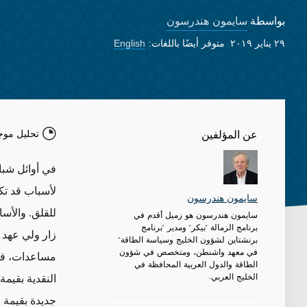
سايمون هندرسون
بواسطة
٢٩ يناير ٢٠١٩
متوفر أيضًا باللغات:
English
تحليل موج
عن المؤلفين
في أوائل شبا
لأسباب قد تك
سايمون هندرسون
للقلق. والأسا
سايمون هندرسون هو زميل أقدم في
برنامج الزمالة "بيكر" ومدير "برنامج
برنشتاين لشؤون الخليج وسياسة الطاقة"
في معهد واشنطن، ومتخصص في شؤون
مساعدات، في 
الطاقة والدول العربية المحافظة في
الخليج العربي.
جديدة بقيمة 