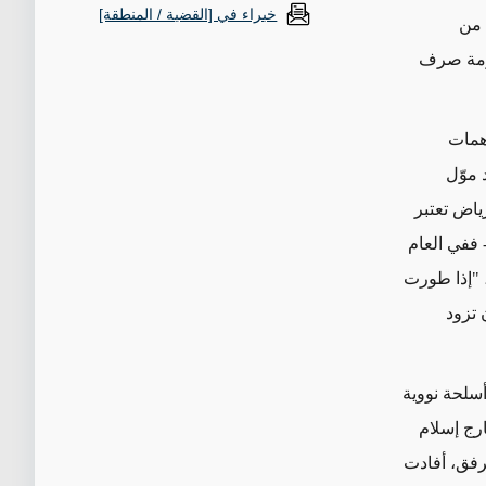
خبراء في [القضية / المنطقة]
 من
أزمة صرف
همات
 موّل
ياض تعتبر
- ففي العام
لعهد السعودي البرنامج الأمريكي "60 دقيقة"، "إذا طورت
 تزود
ان باختبار أسلحة نووية
رج إسلام
مرفق، أفادت