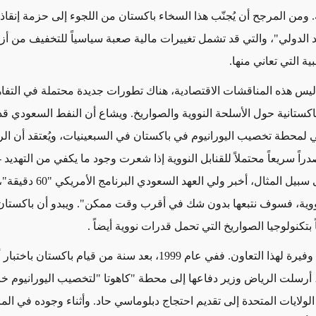
. ومن المرجح أن يُجنّب هذا السخاء باكستان من اللجوء إلى حزمة إنقاذ
 الدولي"، والتي قد تشمل تغييرات مالية صعبة سياسياً للتخفيف من 
ية التي تعاني منها.
ليس هذه المناقشات الاقتصادية، هناك تطورات جديدة محتملة في التفا
باكستانية حول الأسلحة النووية والصواريخ. ويشاع أن النفط السعودي قد
لي لمحطة تخصيب اليورانيوم في باكستان في السبعينيات، ويُعتقد أن الر
دراً سريعاً محتملاً للقنابل النووية إذا شعرت وجود ما يكفي من التهديد 
الماضي، على سبيل المثال، أخبر ولي ا
نووية، فسوف نتبعها بدون شك في أقرب وقت ممكن". ويبدو أن باكستان
ً بتكنولوجيا الصواريخ التي تحمل قدرات نووية أيضاً .
وهناك سابقة وفيرة لهذا التعاون. ففي عام 1999، بعد سنة من قيام باكست
، أرسلت الرياض وزير دفاعها إلى محطة "كاهوتا "لتخصيب اليورانيوم خا
 الولايات المتحدة إلى تقديم احتجاج دبلوماسي حاد. وأثناء وجوده في ال