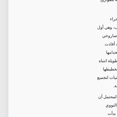
راء
لب، وهي أول
 صاروخي
 أفادت
خدامها
لة انتباه
تخطيطها
يات لتجميع
ة.
لمحتمل أن
النووي
 بدأت