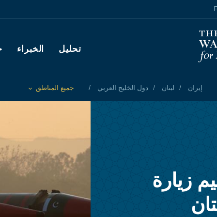
F
Main navigation
تحليل
الخبراء
ح
إيران
لبنان
دول الخليج العربي
جميع المناطق
Toggle List of
يم زيارة
ان