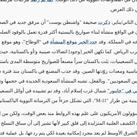
في ذلك العرض.
ذكرت
صحيفة "واشنطن بوست" أن مرفق جديد في الصح
 في الواقع منشأة لبناء صواريخ باليستية أكثر قدرة تعمل بالوقود الص
ه في المملكة. وقد
حدد الخبر موقع المنشأة
في "الوطاح"، وهو موقع
ب الرياض. كما تكهن الخبر [وجود] اتصالات صينية و/أو باكستانية، حيث
 التسعينيات، بَنَت باكستان سراً مصنعاً للصواريخ متوسطة المدى باست
ة ومعدات زوّدتها الصين. وقد جذب المصنع في باكستان منذ فترة طوي
ين السعوديين". وبالفعل، تشبه المنشأة السعودية الجديدة في حجمها و
ي في "خانبور"
شمال غرب إسلام أباد، وقد تم تشييده في أوائل التسعين
ينية من طراز "
M-11
"، التي تشكل جزءاً من الترسانة النووية الباكستاني
ؤولون الأمريكيون على علم بهذه الروابط منذ بعض الوقت، ولكن من ا
لكشف العلنية المتزايدة إلى قلق كبير لأنها تشير إلى أن سباق التسلح 
شرق الأوسط لم يعد مجرد إمكانية بعيدة لكي يتم ردعها، بل عملية قد