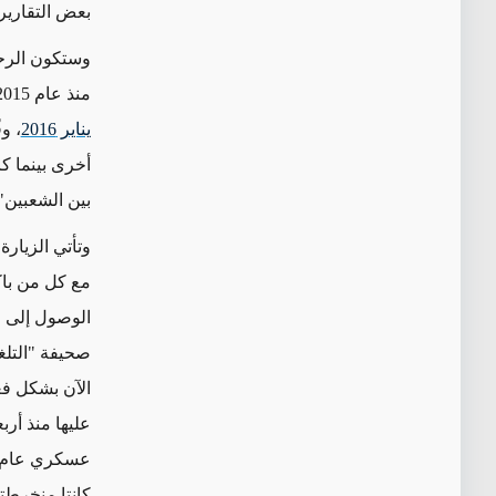
بعض التقارير 
وستكون الرحلة
منذ عام 2015، عندما أصبح والده ملكاً وتم تعيينه وزيراً للدفاع. وخلال
يناير 2016
، و
أخرى بينما ك
بين الشعبين"
وتأتي الزيار
مع كل من باك
الآن بشكل فعل
عليها منذ أر
كانتا منخرطت