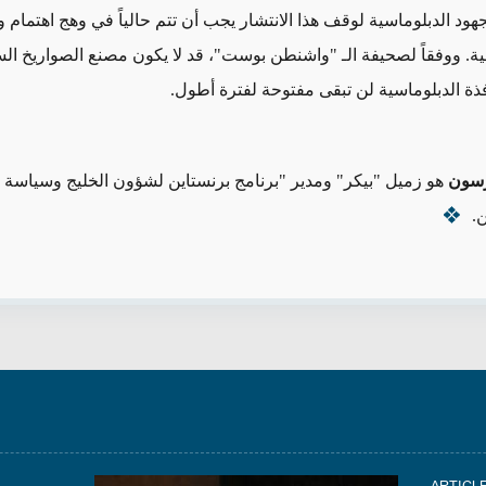
جهود الدبلوماسية لوقف هذا الانتشار يجب أن تتم حالياً في وهج اهتمام 
مية. ووفقاً لصحيفة الـ "واشنطن بوست"، قد لا يكون مصنع الصواريخ الس
فذة الدبلوماسية لن تبقى مفتوحة لفترة أطول.
رسون
هو زميل "بيكر" ومدير "برنامج برنستاين لشؤون الخليج وسياسة 
.
ARTICL