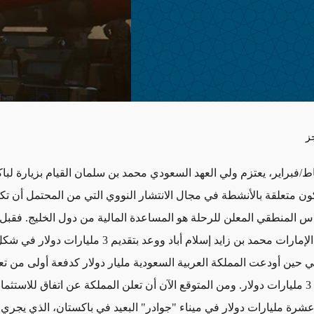
ز
ط/فبراير، يعتزم ولي العهد السعودي محمد بن سلمان القيام بزيارة لبا
ون متعلقة بالأنشطة في مجال الانتشار النووي التي من المحتمل أن ت
س المنطقي المعلن للرحلة هو المساعدة المالية من دول الخليج. فقبل ثل
زار ولي عهد الإمارات محمد بن زايد إسلام أباد ووعد بتقديم 3 مليارات دولار في
حين أودعت المملكة العربية السعودية مليار دولار كدفعة أولى من تعه
النقدية بقيمة 3 مليارات دولار. ومن المتوقع الآن أن تعلن المملكة عن اتفاق للاس
عشرة مليارات دولار في ميناء "جوادر" البعيد في باكستان، الذي يجري