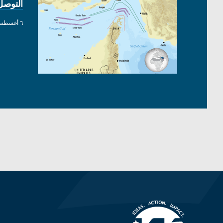
التوصل
٦ أغسطس ٢٠٢٦