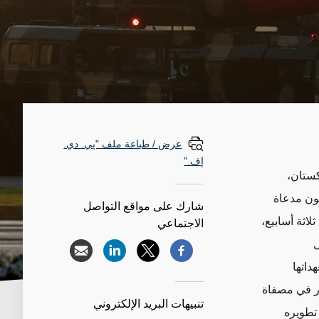
عرض / طباعة ملف "پي. دي.
إف."
كستان،
كون مدعاة
شارك على مواقع التواصل
اثة أسابيع،
الاجتماعي
 شكل
داتها
تثمار في مصفاة
تنبيهات البريد الإلكتروني
 تطويره