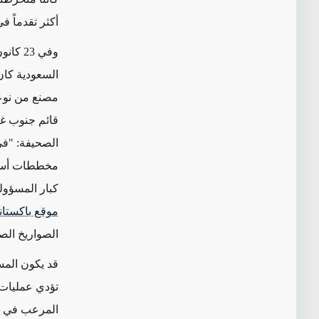
أكثر تقدماً 
وفي 23 كانون الثاني/يناير،
السعودية كان
مصنع من نوع
قائم جنوب غر
الصحيفة: "في
مخططات أساسي
كبار المسؤول
موقع باكستان
الصواريخ الص
قد يكون المس
تؤدي عمليات ا
المرعب في ال