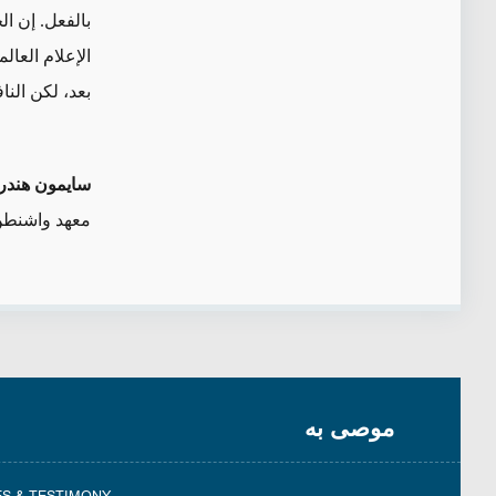
بالفعل. إن ال
الإعلام العال
بعد، لكن النا
سايمون هند
معهد واشنطن
موصى به
ES & TESTIMONY