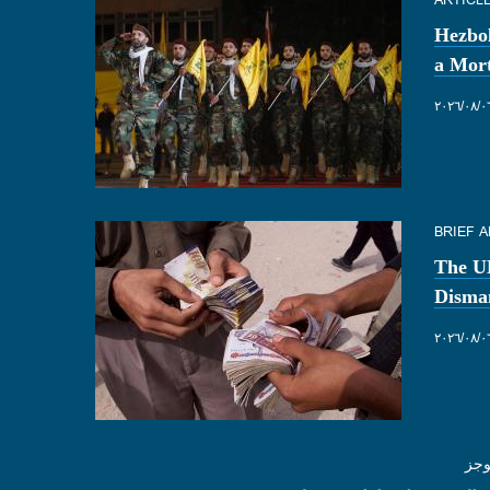
Hezbol
a Mort
٠٨‏/٢٠٢٦
BRIEF A
The U
Disma
٠٨‏/٢٠٢٦
وجز