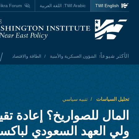
Skip to main content
TWI English
TWI Arabic:
اللغة العربية
ikra Forum
Homepage
/
الأكثر شيوعاً:
الشؤون العسكرية والأمنية
الطاقة والاقتصاد
تحليل السياسات
تنبيه سياسي
المال للصواريخ؟ إعادة تقي
ولي العهد السعودي لباكست