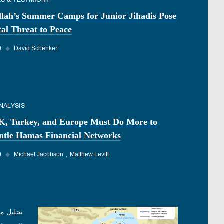
lah’s Summer Camps for Junior Jihadis Pose
al Threat to Peace
David Schenker
◆
٠٦‏/
NALYSIS
K, Turkey, and Europe Must Do More to
ntle Hamas Financial Networks
Matthew Levitt
Michael Jacobson
◆
٠٦‏/
تحليل م