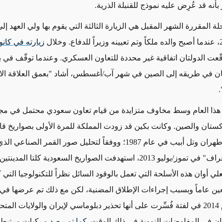
بأنه قد عُرِض عليه نموذج للقنبلة الذرية.
 المقررة الشهر المقبل هي الزيارة الثالثة التي يقوم بها ولي العهد إل
زيارته في كانو
قّعت الدولتان اتفاقية غير محددة للتعاون العسكري. وعندما توقّف في 
ان في طريقه إلى الصين في شهر آب/أغسطس، أشاد "بعمق العلاقة الا
.
ة هذا العام وسط مخاوف متزايدة من قيام تعاون سعودي محتمل في مج
ستان والصين. وكانت بكين قد زودت المملكة للمرة الأولى بصواريخ قا
الوصول إلى طهران وتل أبيب في عام 1987؛ ووفقاً لتحليل صور القمر الصنا
صحيفة "التلغراف" في تموز/يوليو 2013، استهدفت الصواريخ السعودية كلتا ال
ي أوان هذه الأسلحة التي تعمل بالوقود السائل نظراً للتكنولوجيا التي 
بعين عاماً وبسبب إجراءات الإطلاق المضنية، لكن مع ذلك تم عرضها 
عسكري عام 2014 في لفتة فُسِّرت على أنها تحذير دبلوماسي لإيران والولايات المت
ان في المفاوضات النووية في ذلك الوقت.
كما تم رصد
مركبات مرتبطة