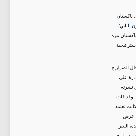
ى باكستان
ن الثاني/
باكستان مرة
ستراتيجية
ال الصواريخ
درة على
عي الذي نشرته
مدينتين. وقد فات
كانت تعتمد
في عرض
حدة، اللتين
 بصواريخ