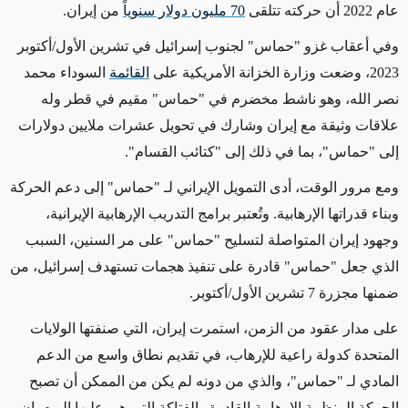
عام 2022 أن حركته تتلقى
70 مليون دولار سنوياً
من إيران.
وفي أعقاب غزو "حماس" لجنوب إسرائيل في تشرين الأول/أكتوبر
2023، وضعت وزارة الخزانة الأمريكية على
القائمة
السوداء
محمد
نصر الله، وهو ناشط مخضرم في "حماس" مقيم في قطر وله
علاقات وثيقة مع إيران وشارك في تحويل عشرات ملايين دولارات
إلى
"حماس"، بما في ذلك إلى "كتائب القسام"
.
ومع مرور الوقت،
أدى التمويل الإيراني لـ "حماس" إلى دعم الحركة
وبناء قدراتها الإرهابية. وتُعتبر برامج التدريب الإرهابية الإيرانية
،
وجهود إيران المتواصلة لتسليح "حماس" على مر السنين،
السبب
الذي جعل
"حماس"
قادرة على
تنفيذ هجمات تستهدف إسرائيل، من
ضمنها مجزرة 7 تشرين الأول/أكتوبر.
على مدار عقود من الزمن، استمرت إيران، التي صنفتها الولايات
المتحدة كدولة راعية للإرهاب، في تقديم نطاق واسع
من الدعم
المادي لـ "حماس"، والذي من دونه
لم يكن من الممكن أن تصبح
الحركة المنظمة الإرهابية القادرة والفتاكة التي هي عليها اليوم. إن