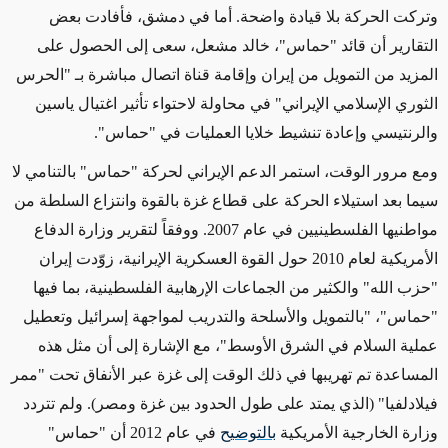
وتركت
الحركة بلا قيادة واضحة. أما في دمشق،
فأفادت بعض
التقارير
أن قائد "حماس"، خالد مشعل، سعى إلى الحصول على
المزيد من التمويل من إيران
وإقامة
قناة اتصال مباشرة بـ "الحرس
الثوري الإسلامي الإيراني" في محاولة
لاحتواء تأثير اغتيال ياسين
والرنتيسي و
إعادة تنشيط خلايا العمليات في "حماس".
ومع مرور الوقت، استمر الدعم الإيراني لحركة "حماس" بالتنامي لا
سيما بعد استيلاء الحركة على قطاع غزة بالقوة وانتزاع السلطة من
مواطنيها الفلسطينيين في عام 2007. ووفقاً لتقرير وزارة الدفاع
الأمريكية لعام 2010 حول القوة العسكرية الإيرانية، زوّدت إيران
"حزب الله" والكثير من الجماعات الإرهابية الفلسطينية، بما فيها
"حماس"، "بالتمويل والأسلحة والتدريب لمواجهة إسرائيل وتعطيل
عملية السلام في الشرق الأوسط"
، مع الإشارة إلى أن مثل هذه
المساعدة تم تهريبها في ذلك الوقت إلى غزة عبر الأنفاق تحت "ممر
فيلادلفيا" (الذي يمتد على طول الحدود بين غزة ومصر).
ولم تتردد
وزارة الخارجية الأمريكية
بالتوضيح
في عام 2012 أن "حماس"