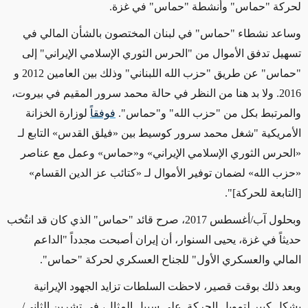
لحركة "حماس"
وأنشطة
"
حماس" في غزة
.
وساعد نشطاء "حماس" في لبنان المختصون بالشأن المالي في
تسهيل تدفق الأموال من "الحرس الثوري الإسلامي الإيراني" إلى
"حماس" عن طريق "حزب الله اللبناني" وذلك بين العامين 2012 و
2016. ولا بد هنا من النظر في حالة محمد سرور المقيم في بيروت،
والمرتبط بكل من "حزب الله" و"حماس".
فوفقاً
لوزارة الخزانة
الأمريكية "شغل محمد سرور كوسيط بين
«
فيلق القدس
»
التابع لـ
«
الحرس الثوري الإسلامي الإيراني
»
و
«
حماس
»
وعمل مع عناصر
«
حزب الله
»
لضمان توفير الأموال لـ
«
كتائب عز الدين القسام
»
[التابعة للحركة]".
وبحلول آب/أغسطس 2017، صرح قائد "حماس"
الذي كان قد انتُخب
حديثاً
في غزة، يحيى السنوار، أن إيران أصبحت مجدداً "الداعم
المالي والعسكري الأول" للجناح العسكري لحركة "حماس".
وبعد ذلك بوقت قصير
، لاحظت السلطات تزايد الجهود الإيرانية
بشكل كبير لتمويل الحركة. على سبيل المثال، في تشرين الثاني/