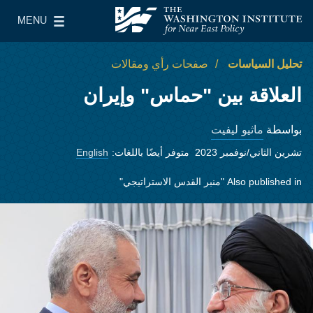
Skip to main content
MENU
معهد واشنطن لسياسات الشرق الأدنى
le Main Menu
تحليل السياسات
صفحات رأي ومقالات
العلاقة بين "حماس" وإيران
ماثيو ليفيت
بواسطة
تشرين الثاني/نوفمبر 2023
متوفر أيضًا باللغات:
English
Also published in
"منبر القدس الاستراتيجي"