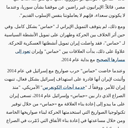
مصر،
قائلاً:
الإيرانيون
غير راضين عن
موقفنا
بشأن سوريا،
وعندما
لا يكونون سعداء، فإنهم لا
يعاملوننا
بنفس الإسلوب القديم"
.
ومع ذلك، لم يتوقف التمويل الإيراني لـ "حماس" بشكل كامل. وفي
حين أثر الخلاف بين الحركة وطهران
على
تمويل الأنشطة السياسية
لـ "حماس"، فقد واصلت إيران تمويل أنشطتها العسكرية للحركة.
علاوةً على ذلك، بدأت العلاقات بين "حماس" وإيران
تعود إلى
مسارها الصحيح
مع بداية عام 2014.
وعندما خاضت "حماس" حرب صواريخ مع إسرائيل في عام 2014
وأثبتت لإيران أنها قادرة على استهداف إسرائيل
بشكل فعال
، تنبهت
إيران للأمر. و
وفقاً لـ
"
خدمة أبحاث الكونغرس
"
الأمريكي
، "منذ
الصراع الذي دار بين
«
حماس
»
وإسرائيل عام 2014، تسعى إيران
على ما يبدو إلى إعادة بناء العلاقة مع
«
حماس
»
من خلال توفير
تكنولوجيا الصواريخ التي استخدمتها الحركة لبناء صواريخها الخاصة
ومن خلال مساعدتها في إعادة بناء الأنفاق التي دُمّرت في الصراع