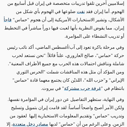
إسلاميين آخرين
تلقوا
تدريبات متخصصة
في إيران قبل أسابيع من
الهجوم. أما إيران فقد
نفت
ضلوعها في الهجوم بأي شكل من
الأشكال
، وتشير الاستخبارات الأمريكية إلى أن هجوم "حماس"
فاجأ
إيران، مما يقوض النظرية بأنها لعبت فيها دوراً مباشراً في التخطيط
أو تدريب النشطاء على المؤامرة
.
وفي مرحلة باكرة تعود إلى آب/أغسطس الماضي، أكد نائب رئيس
حركة "حماس"، صالح العاروري، علناً
قائلاً: "نحن نستعد
لحرب
شاملة ونناقش احتمالات هذه الحرب مع
جميع الأطراف المعنية".
ومن المؤكد أن مثل هذه المناقشات شملت "الحرس الثوري
الإيراني" و"حزب الله"، اللذيْن كان يجتمع معهما قادة "حماس"
بانتظام في "
غرفة حرب مشتركة
" في بيروت.
وفي النهاية، ستظهر التفاصيل عن دور إيران في المؤامرة نفسها.
ولكن الأمر أصبح واضحاً أساساً: لقد قامت إيران بتمويل وتسليح
وتدريب "حماس" وتقديم المعلومات الاستخبارية إليها لعقود من
الزمن. وعلى الرغم من أن "حماس" لديها
مصادر دخل متعددة
، إلا