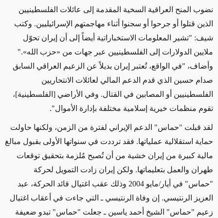
نضوب المنح العراقية السخية المقدمة إلى عائلات الفلسطينيين
الذين قتلوا أو جرحوا أو سجنوا أثناء مهاجمتهم الإسرائيليين. وكتب
شيف: "تشير المعلومات الاستخباراتية أيضاً إلى أن إيران تحوّل
ملايين الدولارات إلى الفلسطينيين عبر جهات من
«
حزب الله
»
."
وأضاف، "في الواقع، تُعتبر إيران بديلاً عن الزعيم العراقي السابق
صدام حسين الذي
قدم الدعم المالي لعائلات
الانتحاريين
الفلسطينيين
أو المصابين في القتال
. وفي الأراضي [الفلسطينية]،
تقوم منظمات خيرية إسلامية مختلفة بإدارة الأموال".
لقد قبلت "حماس" الدعم الإيراني لفترة من الزمن، ولكنها حاولت
حماية استقلالية عملياتها. فقد ترددت في سنواتها الأولى بقبول مبالغ
مالية كبيرة من إيران خشية من أن تُصبح مُلزمة بتحقيق توقعات
طهران والعمل بتعليماتها. ولكن إيران زادت التمويل لحركة
"حماس" في أيار/مايو 2004 وذلك عقب اغتيال قائد الحركة، عبد
العزيز الرنتيسي.
إن وفاة الرنتيسي
ـ التي جاءت في أعقاب اغتيال
زعيم "حماس" الشيخ أحمد ياسين ـ جعلت
"حماس"
تبدو ضعيفة