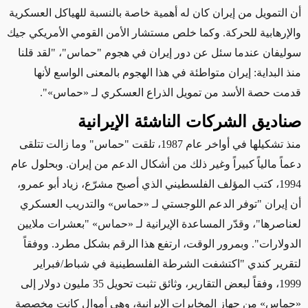
أن التمويل من إيران كان له أهمية خاصة بالنسبة للهياكل العسكرية
والإرهابية للحركة. وكما خلص مستشار الأمن القومي الأمريكي جيك
سوليفان عندما سئل عن دور إيران في هجوم "حماس"، "لقد قلنا
منذ البداية: إيران متواطئة في هذا الهجوم بالمعنى الواسع لأنها
قدمت حصة الأسد من تمويل الذراع العسكري لـ
«
حماس
»
".
صناديق الشركات الناشئة الإيرانية
منذ تشكيلها في أواخر عام 1987، تلقت "حماس" وما زالت تتلقى
دعماً مالياً كبيراً وغير ذلك من أشكال الدعم من إيران.
وبحلول عام
1994، كتب المؤلف الفلسطيني الذي أصبح مشرّع، زياد أبو عمرو،
أن إيران "توفر الدعم اللوجستي لـ
«
حماس
»
والتدريب العسكري
لعناصرها"، وقدّر المساعدة الإيرانية لـ
«
حماس
»
"بعشرات ملايين
الدولارات". وبمرور الوقت، ارتفع هذا الرقم بشكل مطرد. ووفقاً
لتقرير
كندي "اكتشفت الشرطة الفلسطينية في شباط/فبراير
1999، وفقاً لبعض التقارير، وثائق تثبت تحويل 35 مليون دولار إلى
«
حماس
»
من جهاز المخابرات الإيرانية
، وهي أموال كانت مخصصة