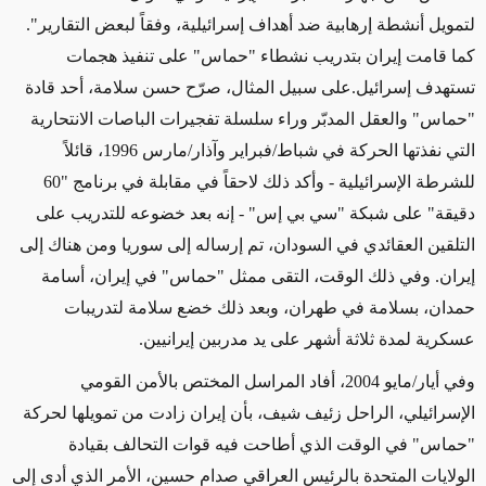
لتمويل أنشطة إرهابية ضد أهداف إسرائيلية
، وفقاً لبعض التقارير".
كما قامت إيران بتدريب نشطاء "حماس" على تنفيذ هجمات
تستهدف إسرائيل.على سبيل المثال، صرّح حسن سلامة، أحد قادة
"حماس" والعقل المدبّر وراء سلسلة تفجيرات الباصات الانتحارية
التي نفذتها الحركة في شباط/فبراير وآذار/مارس 1996، قائلاً
للشرطة الإسرائيلية
- وأكد ذلك لاحقاً في مقابلة في برنامج "60
دقيقة" على شبكة "سي بي إس" -
إنه بعد خضوعه للتدريب
على
التلقين العقائدي
في السودان، تم إرساله إلى سوريا ومن هناك إلى
إيران. وفي ذلك الوقت، التقى ممثل "حماس" في إيران، أسامة
حمدان، بسلامة في طهران،
وبعد ذلك
خضع سلامة لتدريبات
عسكرية لمدة ثلاثة أشهر على يد مدربين إيرانيين.
وفي أيار/مايو 2004، أفاد المراسل المختص بالأمن القومي
الإسرائيلي، الراحل زئيف شيف، بأن إيران زادت من تمويلها لحركة
"حماس" في الوقت الذي أطاحت فيه قوات التحالف بقيادة
الولايات المتحدة بالرئيس العراقي صدام حسين، الأمر الذي أدى إلى