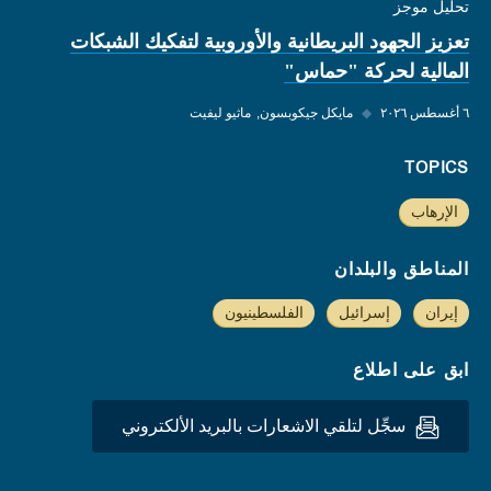
تحليل موجز
تعزيز الجهود البريطانية والأوروبية لتفكيك الشبكات
المالية لحركة "حماس"
٦ أغسطس ٢٠٢٦
◆
مايكل جيكوبسون
ماثيو ليفيت
TOPICS
الإرهاب
المناطق والبلدان
إيران
إسرائيل
الفلسطينيون
ابق على اطلاع
سجِّل لتلقي الاشعارات بالبريد الألكتروني