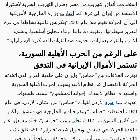
استخدمت أنفاق التهريب من مصر وطرق التهريب البحرية لاستيراد
الأسلحة من إيران إلى غزة. كما
أشارت
وزارة الخارجية الأمريكية
إلى أن الحركة تقوم منذ عام 2007 "بتكريس غالبية نشاطها في غزة
لتعزيز سيطرتها، وتقوية دفاعاتها،
وبناء مخابئ أسلحتها، وتشديد
الأمن،
والقيام بعمليات محدودة ضد القوات العسكرية الإسرائيلية".
على الرغم من الحرب الأهلية السورية،
تستمر الأموال الإيرانية في التدفق
توترت
العلاقات بين "حماس" وإيران على خلفية القرار الذي اتخذته
الحركة بالانفصال عن نظام الأسد بسبب الحرب الأهلية السورية
واستهداف نظام الأسد لـ "إخوانه المسلمين" السنة. فلسنوات
عديدة، منذ
طرد
الأردن لقيادة "حماس" من عمّان، الأردن، في عام
1999،
احتفظت
"حماس" بمقر قيادتها الخارجية في دمشق. ولكن
في كانون الثاني/يناير 2012،
تخلى
زعيم "حماس"، خالد مشعل، عن
قاعدة الحركة في دمشق. وبحلول شباط/فبراير 2012،
علق
نائب
قائد "حماس"، موسى أبو مرزوق،
الذي كان متواجداً آنذاك في