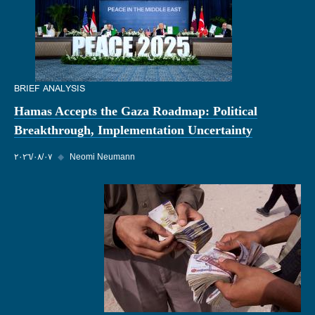
BRIEF ANALYSIS
Hamas Accepts the Gaza Roadmap: Political
Breakthrough, Implementation Uncertainty
Neomi Neumann
◆
٠٧‏/٠٨‏/٢٠٢٦