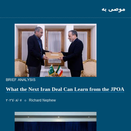
موصى به
BRIEF ANALYSIS
What the Next Iran Deal Can Learn from the JPOA
Richard Nephew
◆
٠٧‏/٠٨‏/٢٠٢٦