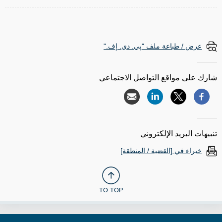
عرض / طباعة ملف "پي. دي. إف."
شارك على مواقع التواصل الاجتماعي
تنبيهات البريد الإلكتروني
خبراء في [القضية / المنطقة]
TO TOP