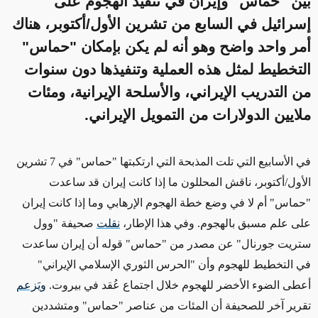
بين "حماس" وإيران في تنفيذ الهجوم على
إسرائيل في السابع من تشرين الأول/أكتوبر، هناك
أمر واحد واضح وهو أنه لم يكن بإمكان "حماس"
التخطيط لمثل هذه العملية وتنفيذها دون سنوات
من التدريب الإيراني، والأسلحة الإيرانية، ومئات
ملايين الدولارات من التمويل الإيراني.
في الأسابيع التي تلت المذبحة التي ارتكبتها "حماس" في 7 تشرين
الأول/أكتوبر،
ناقش المحللون ما إذا كانت إيران
قد ساعدت
"حماس"
أم لا
في وضع خطة الهجوم الإرهابي
وما إذا كانت إيران
على علم مسبق بالهجوم
. وفي هذا الإطار،
نقلت
صحيفة "وول
ستريت جورنال" عن مصدر من "حماس" قوله
أن إيران ساعدت
في التخطيط للهجوم و
أن "الحرس الثوري الإسلامي الإيراني"
أعطى الضوء الأخضر للهجوم خلال اجتماع عُقد في بيروت.
ويَزعم
تقرير آخر للصحيفة أن المئات من عناصر "حماس"
ومتشددين