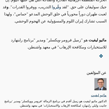
جيك سوليفان على حق. "لقد
وفّروا
التدريب، ووفروا القدرات".
و
قد
لعبت طهران
دوراً محورياً في خلق الوحش المدعو "حماس"، ولهذا
السبب
تشارك إيران اللوم والمسؤولية
عن الهجوم الوحشي.
ماثيو ليفيت
هو "زميل فرومر-ويكسلر" ومدير "برنامج راينهارد
للاستخبارات ومكافحة الإرهاب" في معهد واشنطن.
عن المؤلفين
ماثيو ليفيت
الدكتور ماثيو ليفيت هو زميل أقدم في برنامج الزمالة "فرومر وويكسلر" ومدير "برنامج
جانيت وايلي راينهارد لمكافحة الإرهاب والاستخبارات" في معهد واشنطن.