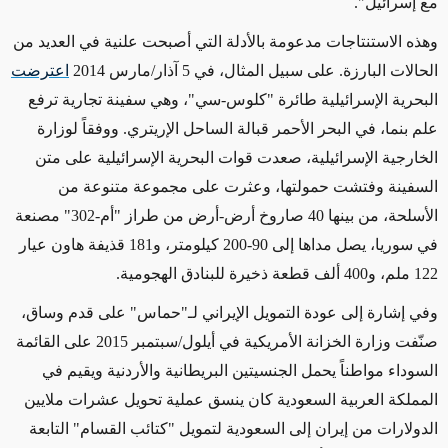
مع إسرائيل"
.
وهذه الاستنتاجات مدعومة بالأدلة التي أصبحت علنية في العديد
من
الحالات البارزة. على سبيل المثال، في 5 آذار/مارس 2014
اعترضت
البحرية الإسرائيلية طائرة "كلوس-سي"
، وهي سفينة تجارية ترفع
علم بنما،
في البحر الأحمر قبالة الساحل الإريتري. ووفقاً لوزارة
الخارجية الإسرائيلية، صعدت قوات البحرية الإسرائيلية
على
متن
السفينة وفتشت حمولتها، وعثرت على مجموعة متنوعة من
الأسلحة، من بينها 40 صاروخ أرض-أرض من طراز "أم-302" مصنعة
في سوريا
، يصل مداها إلى 90-200 كيلومتر،
و181 قذيفة هاون عيار
122 ملم، و400 ألف قطعة ذخيرة للبنادق الهجومية.
وفي إشارة إلى عودة التمويل الإيراني لـ"حماس" على قدم وساق،
صنّفت وزارة الخزانة الأمريكية في أيلول/سبتمبر 2015 على القائمة
السوداء مواطناً يحمل الجنسيتين البريطانية والأردنية ويقيم في
المملكة العربية السعودية كان ينسق عملية تحويل عشرات ملايين
الدولارات من إيران إلى السعودية لتمويل "كتائب القسام" التابعة