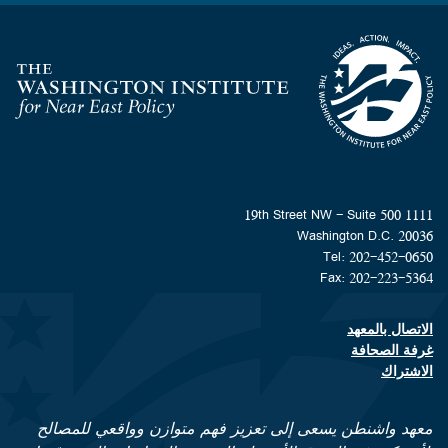
Homepage
1111 19th Street NW - Suite 500
Washington D.C. 20036
Tel: 202-452-0650
Fax: 202-223-5364
الاتصال بالمعهد
Footer contact links
غرفة الصحافة
الاشتراك
معهد واشنطن يسعى إلى تعزيز فهم متوازن وواقعي للمصالح