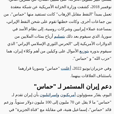
نوفمبر 2018، كشفت وزارة الخزانة الأمريكية عن شبكة معقدة
تعمل بمبدأ "النفط مقابل الإرهاب" كانت تستفيد منها "حماس"
، من
بين جماعات أخرى
. وكانت خطتها تقوم على شحن النفط الإيراني
،
بمساعدة عملاء إيرانيين وشركات روسية،
إلى نظام الأسد في
سوريا، الذي سيقوم بعد ذلك
بتسليم
أرباح بمئات الملايين من
الدولارات الأمريكية إلى "الحرس الثوري الإسلامي الإيراني" الذي
سيقوم بدوره
بتوزيع
الأموال على وكيلين من أهم وكلاء إيران، هما
"حزب الله" و "حماس".
وفي حزيران/يونيو 2022،
أعلنت
"حماس" وسوريا قرارهما
باستئناف العلاقات بينهما.
دعم إيران المستمر لـ "حماس"
اليوم، يقدّر مسؤولون
أمريكيون
وإسرائيليون
بأن إيران تقدم لـ
"حماس" ما لا يقل عن 70 مليون إلى 100 مليون دولار سنوياً. وزعم
قائد "حماس"، إسماعيل هنية، في مقابلة مع "قناة الجزيرة" في