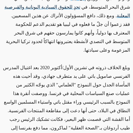
شرق البحر المتوسط، في
تحدٍ للحقوق السيادية اليونانية والقبرصية
المعلنة
.
ومع ذلك، دافع المسؤولون
الأتراك عن هذين المسعيين.
فقد زعموا أن جلّ ما فعلوه في ليبيا هو تقديم الدعم للحكومة
المعترف بها دولياً، وأنهم كانوا يمارسون حقهم في شرق البحر
المتوسط في التصدي لأنشطة يعتبرونها انتهاكاً لحدود تركيا البحرية
المزعومة وعلى سيادتها.
وبلغ الخلاف ذروته في تشرين الأول/أكتوبر 2020 بعد اغتيال المدرس
الفرنسي صامويل باتي على يد متطرف جهادي، وقد أحيت هذه
المأساة الجدل حول النموذج "العلماني" الذي يوجّه
الكثير من
عمليات صنع السياسات المحلية في فرنسا. ووصفت أنقرة هذا
النموذج بالسبب الرئيسي وراء مقتل باتي واستياء
المسلمين
الواسع
النطاق في البلاد، حتى أنها دعت إلى مقاطعة المنتجات الفرنسية.
أما القشة التي قصمت ظهر البعير، فكانت تشكيك الرئيس
رجب
طيب
أردوغان بـ"الصحة العقلية"
لماكرون
، مما دفع بفرنسا إلى