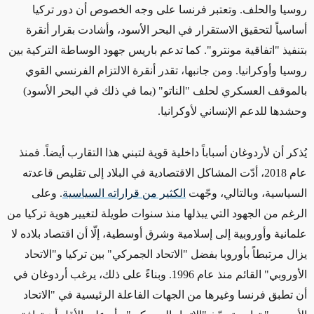
روسيا والحلف. وتعتبر فرنسا على وجه الخصوص أن دور تركيا
أساسياً
لتحقيق الاستقرار في
البحر الأسود،
وأشادت بقرار
أنقرة
بتنفيذ "اتفاقية مونترو".
كما تدعم باريس جهود
الوساطة
التركية
بين
روسيا وأوكرانيا.
ومن جانبها، تقدر أنقرة الالتزام الفرنسي القوي
بالموقف العسكري لحلف "الناتو" (بما في ذلك في البحر الأسود)
وحشدها للدعم
الإنساني لأوكرانيا.
يُذكر أن لأردوغان أسباباً
داخلية
قوية لتبني هذا التقارب أيضاً. فمنذ
عام 2018، أدّت المشاكل الاقتصادية في البلاد إلى تقليص قاعدته
السياسية، وبالتالي، وجّهت
الكثير من قراراته السياسية
. وعلى
الرغم من الجهود التي يبذلها منذ سنوات طويلة لتغيير هوية تركيا من
علمانية وأوروبية إلى إسلامية وشرق أوسطية، إلّا أن اقتصاد بلاده لا
يزال مرتبطاً بأوروبا بفضل "الاتحاد الجمركي" بين تركيا و"الاتحاد
الأوروبي" القائم منذ عام 1996.
وبناءً على ذلك
، يرغب أردوغان في
أن تطبق فرنسا وغيرها من الجهات الفاعلة الرئيسية في "الاتحاد