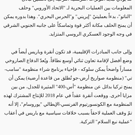
المعلومات بين العمليات البحرية لـ "الاتحاد الأوروبي" وحلف
"الناتو"، بدءاً بعمليتيْ "إيريني" و"الحرس البحري".
وهذا بدوره يمكن
أن
يمنح الحلف مكانة أكثر قوة وتماسكاً
على جانبه
الجنوبي الشرقي
في وجه الوجود العسكري الروسي المتزايد.
وإلى جانب المبادرات الإقليمية،
قد تكون
أنقرة وباريس أيضاً في
وضع
أفضل لإ
قامة تعاون ثنائي أوسع نطاقاً. ويُعدّ الدفاع الصاروخي
مساراً
واضحاً
يمكن سلوكه -
فإحياء
برنامج شراء منظومة "سامب-
تي" (منظومة صواريخ
أرض-
جو تُطلق من قاعدة أرضية)
يمكن
أن
يمنح تركيا بدائل عن منظومة "أس-400" المثيرة للجدل، من
بين
مزايا أخرى. ووقعت أنقرة عقداً في عام 2018 للإنتاج المشترك لهذه
المنظومة مع الكونسورتيوم الفرنسي-الإيطالي "يوروسام"، إلا أنه
تمّ وقف العملية لاحقاً بسبب خلافات سياسية مع باريس
في أعقاب
"عملية نبع السلام" التركية.