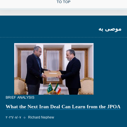
TO TOP
موصى به
BRIEF ANALYSIS
What the Next Iran Deal Can Learn from the JPOA
Richard Nephew
◆
٠٧‏/٠٨‏/٢٠٢٦