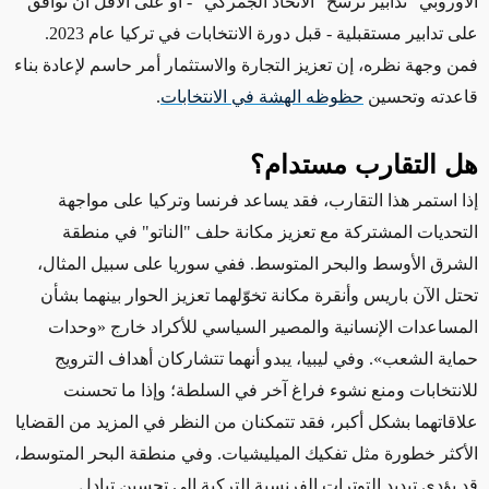
الأوروبي" تدابير ترسّخ "الاتحاد الجمركي" - أو
على الأقل
أن توافق
على تدابير مستقبلية - قبل دورة الانتخابات في تركيا عام 2023.
ف
من وجهة نظره،
إن تعزيز التجارة والاستثمار
أمر حاسم
لإعادة بناء
قاعدته وتحسين
حظوظه الهشة في الانتخابات
.
هل التقارب مستدام؟
إذا
استمر هذا التقارب، فقد يساعد فرنسا وتركيا على
مواجهة
التحديات المشتركة مع
تعزيز مكانة حلف "الناتو" في منطقة
الشرق الأوسط والبحر المتوسط. ففي سوريا على سبيل المثال،
تحتل الآن باريس وأنقرة مكانة تخوّلهما تعزيز الحوار بينهما بشأن
المساعدات الإنسانية والمصير السياسي للأكراد خارج
«وحدات
حماية الشعب»
. وفي ليبيا، يبدو أنهما تتشاركان
أهداف الترويج
للانتخابات
ومنع
نشوء فراغ آخر في السلطة؛ وإذا ما تحسنت
علاقاتهما
بشكل أكبر
، فقد تتمكنان من النظر في
المزيد من القضايا
ال
أكثر خطورة
مثل
تفكيك الميليشيات. وفي منطقة البحر المتوسط،
قد يؤدي
تبديد التوترات الفرنسية التركية
إلى تحسين
تبادل