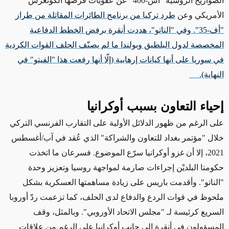
الصواريخ الروسية "أس-400" عن عقوبات فرضها الكونغرس
الأمريكي وعن
طرد تركيا من برنامج الطائرات المقاتلة من طراز
"أف-35". وفي "الناتو"، هددت أنقرة برفض الخطط الدفاعية
المخصصة لدول البلطيق وبولندا ما لم يصنّف الحلف القوات الكردية
في سوريا على أنها كيانات إرهابية
(إلّا أنها رفعت هذا "الفيتو" في
النهاية)
.
إحياء التعاون بسبب أوكرانيا
على الرغم من ظهور
الدلائل الأولية على التقارب الفرنسي التركي
خلال "مؤتمر بغداد للتعاون والشراكة" الذي عُقد في آب/أغسطس
2021، إلا أن غزو أوكرانيا سرّع الموضوع. فسرعان ما اتخذت
حكومتا البلديْن
إجراءات
صارمة لمواجهة روسيا وتعزيز وحدة
"الناتو". وأقدمت باريس على زيادة مساهمتها العسكرية بشكل
ملحوظ في قوات الردع والدفاع لدى الحلف،
كما تزعمت
ردّ أوروبا
السريع كرئيسة لـ "مجلس الاتحاد الأوروبي".
وبالمثل
، وقف
المسؤولون في أنقرة إلى جانب أوكرانيا على الرغم من علاقات