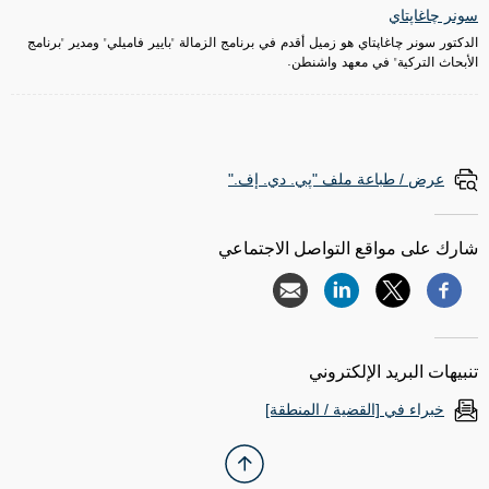
سونر چاغاپتاي
الدكتور سونر چاغاپتاي هو زميل أقدم في برنامج الزمالة "بايير فاميلي" ومدير "برنامج
الأبحاث التركية" في معهد واشنطن.
عرض / طباعة ملف "پي. دي. إف."
شارك على مواقع التواصل الاجتماعي
تنبيهات البريد الإلكتروني
خبراء في [القضية / المنطقة]