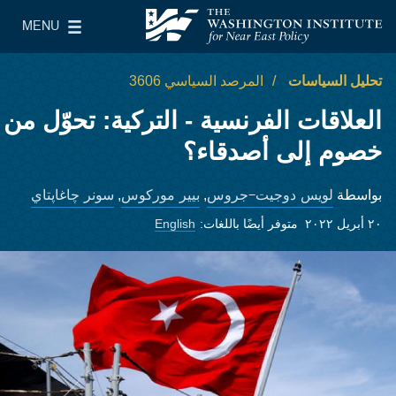
Skip to main content
MENU
معهد واشنطن لسياسات الشرق الأدنى
le Main Menu
تحليل السياسات
المرصد السياسي 3606
العلاقات الفرنسية - التركية: تحوّل من
خصوم إلى أصدقاء؟
لويس دوجيت-جروس
بيير موركوس
سونر چاغاپتاي
بواسطة
,
,
٢٠ أبريل ٢٠٢٢
متوفر أيضًا باللغات:
English