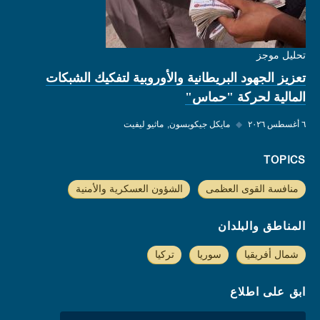
تحليل موجز
تعزيز الجهود البريطانية والأوروبية لتفكيك الشبكات
المالية لحركة "حماس"
٦ أغسطس ٢٠٢٦
◆
مايكل جيكوبسون
ماثيو ليفيت
TOPICS
منافسة القوى العظمى
الشؤون العسكرية والأمنية
المناطق والبلدان
شمال أفريقيا
سوريا
تركيا
ابق على اطلاع