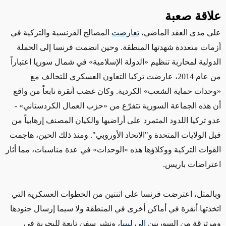
علاقة صعبة
على مدى
العقد الماضي،
تعارضت
المصالح الفرنسية والتركية في
أزمات متعددة شهدتها المنطقة. وحين انضمت فرنسا إلى الحملة
الدولية لمحاربة تنظيم
«
الدولة الإسلامية
»
في شمال سوريا
اعتباراً
من
عام 2014، عارضت تركيا
التعاون العسكري للتحالف
مع
«وحدات حماية الشعب»
الكردية. وكان غضب أنقرة نابعاً من واقع
أن هذه الجماعة السورية تتفرّع من
«
حزب العمال الكردستاني
»
-
عدو تركيا اللدود المتمرد على أراضيها والكيان المصنف إرهابياً
من
قبل
الولايات المتحدة و"الاتحاد الأوروبي". ومنذ ذلك الحين، هاجمت
القوات التركية ووكلاؤها هذه
«
الوحدات
»
في عدة مناسبات، مما أثار
اعتراضات
باريس.
وبالمثل
، اعترضت فرنسا على
اثنتين من
الخطوات
العسكرية التي
اتخذتها أنقرة في أماكن أخرى في المنطقة ولا سيما إرسال جنودها
ومرتزقة من السوريين
إلى ليبيا
،
ونشر سفن تابعة للبحرية في