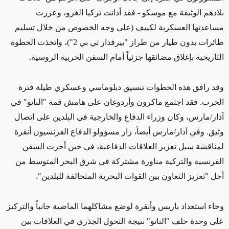
بلادهم
الوثيقة
مع موسكو - فقد أدانت تركيا الغزو، وعززت
مساعدتها العسكرية لكييف
(على وجه الخصوص من خلال تسليم
طائرات بدون طيار من طراز "بيرقدار تي بي 2")
،
واتخذت الخطوة
التاريخية بإغلاق
مضائقها
جزئياً
أمام السفن الحربية الروسية.
وقد رافق هذه الخطوات تنسيق دبلوماسي وعسكري
طيلة
فترة
الحرب. فقد اجتمع ماكرون وأردوغان على هامش قمة "الناتو" في
آذار/مارس، وكان وزراء الدفاع والخارجية في البلدين على
اتصال
وثيق
. وفي آذار/مارس
أيضاً
، زار مسؤولو الدفاع الفرنسيون أنقرة
لمناقشة سبل
تعزيز
العلاقات الدفاعية، في
حين أجرت
السفن
الفرنسية والتركية مناورة مشتركة في شرق البحر المتوسط من
أجل "تعزيز التعاون بين القوات البحرية المتحالفة للبلدين".
وجاء استعداد باريس وأنقرة لوضع مشاكلهما الماضية جانباً والتركيز
على وحدة حلف "الناتو" نتيجة التحول الجذري في العلاقات بين