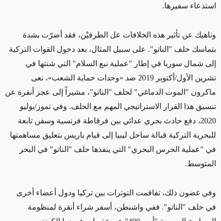
استدعاء سفيرها.
وناهيك عن تأثير هذه الخلافات عل الطرفيْن، فقد أضرّت
بشدة
بتماسك حلف "الناتو".
على سبيل المثال،
بعد دخول القوات التركية
إلى شمال سوريا في إطار "عملية نبع السلام" التي شنتها في
تشرين الأول/أكتوبر 2019 ضد
«وحدات حماية الشعب»
، نعى
ماكرون "الموت الدماغي" لحلف "الناتو"،
مشيراً
إلى عجز أنقرة عن
تنسيق هذا القرار الاستراتيجي
المهم
مع الحلف. وفي تموز/يوليو
2020، دفع حادث
بحري
عدائي بين فرقاطة فرنسية وسفن تابعة
للبحرية التركية قبالة ساحل ليبيا
إلى قيام باريس بتعليق
مساهمتها
في "عملية الحرس البحري" التي ينفذها حلف "الناتو" في البحر
المتوسط.
وفي غضون ذلك، تفاقمت التوترات بين تركيا ودول أعضاء أخرى
في حلف "الناتو". ففي واشنطن، أسفر شراء أنقرة لمنظومة