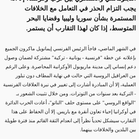
يجب التزام الحذر في التعامل مع الخلافات
المستمرة بشأن سوريا وليبيا وقضايا البحر
المتوسط، إذا كان لهذا التقارب أن يستمر.
في الشهر الماضي،
فاجأ الرئيس الفرنسي إيمانويل ماكرون الجميع
بإعلانه عن خطة "فرنسية - يونانية - تركية" مشتركة لضمان وصول
دعم إنساني إلى مدينة ماريوبول الأوكرانية المحاصرة. وعلى الرغم
من العراقيل الروسية التي حالت في نهاية المطاف دون تبلور
العملية،
إلا أن المبادرة أشارت إلى
تغيير في
نبرة
العلاقات الفرنسية
- التركية بعد سنوات من التوترات. ومن خلال
تثبيت الشعور بـ
"الواقع الروسي" على مستوى حلف "الناتو"،
أعادت
الحرب الدائرة
في أوكرانيا
إحياء
تعاون أنقرة مع باريس. إلا أن الحفاظ على هذا
التقارب سيشكل تحدياً نظراً إلى انعدام الثقة القائم منذ فترة طويلة
بين البلدين
والخلافات
بينهما.