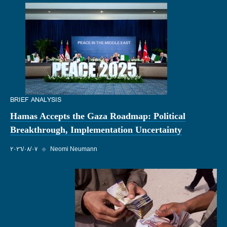
BRIEF ANALYSIS
Hamas Accepts the Gaza Roadmap: Political
Breakthrough, Implementation Uncertainty
Neomi Neumann
◆
٠٧‏/٠٨‏/٢٠٢٦