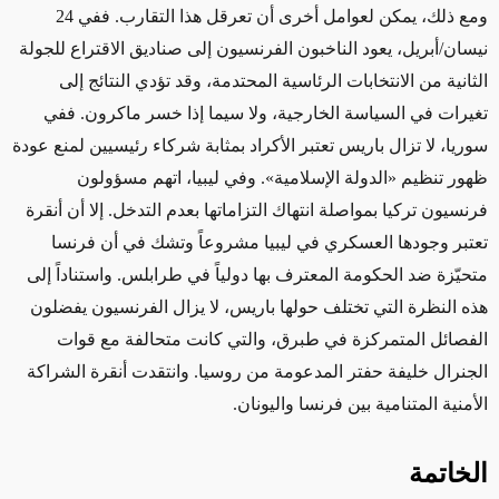
ومع ذلك، يمكن لعوامل أخرى أن
تعرقل هذا التقارب. ففي
24
نيسان/أبريل، يعود الناخبون الفرنسيون إلى صناديق الاقتراع للجولة
الثانية من الانتخابات الرئاسية المحتدمة، وقد تؤدي النتائج إلى
تغيرات في السياسة الخارجية، ولا سيما إذا خسر ماكرون. ففي
سوريا، لا تزال باريس تعتبر الأكراد بمثابة شركاء رئيسيين لمنع
عودة
ظهور
تنظيم
«
الدولة الإسلامية
»
. وفي ليبيا، اتهم مسؤولون
فرنسيون تركيا بمواصلة انتهاك التزاماتها بعدم التدخل. إلا أن أنقرة
تعتبر وجودها العسكري في ليبيا
مشروعاً
وتشك في أن فرنسا
متحيّزة ضد الحكومة المعترف بها دولياً في طرابلس. واستناداً إلى
هذه النظرة التي تختلف حولها باريس، لا يزال الفرنسيون يفضلون
الفصائل
المتمركزة
في طبرق، والتي كانت متحالفة مع قوات
الجنرال خليفة حفتر المدعومة من روسيا. وانتقدت أنقرة الشراكة
الأمنية المتنامية بين فرنسا واليونان.
الخاتمة