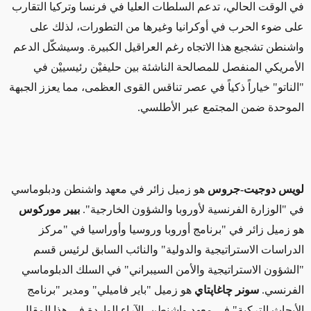
في الوقت الحالي
، تدعم السلطات العليا في فرنسا وتركيا التقارب
على ضوء الحرب في أوكرانيا وغيرها من التطورات،
لذلك
على
واشنطن تشجيع هذا
الاتجاه رغم
العراقيل الكبيرة. وسيشكّل الدعم
الأمريكي المنفصل
للمصالحة الناشئة
بين حليفيْن
رئيسييْن
في
"الناتو" خياراً ذكياً في
عصر
تناقس القوى العظمى،
مما يعزز
الجبهة
الموحدة ضمن المجتمع عبر الأطلسي.
لويس دوجيت
-
جروس
هو زميل زائر في معهد واشنطن ودبلوماسي
في "الوزارة الفرنسية لأوروبا والشؤون الخارجية".
بيير موركوس
هو زميل زائر في "برنامج أوروبا وروسيا وأوراسيا في "مركز
الدراسات الاستراتيجية والدولية" والنائب السابق لرئيس قسم
"الشؤون الاستراتيجية والأمن السيبراني" في السلك الدبلوماسي
الفرنسي.
سونر چاغاپتاي
هو زميل "باير فاميلي
"
ومدير "برنامج
الأبحاث التركية" في معهد واشنطن. الآراء الواردة في هذا المقال