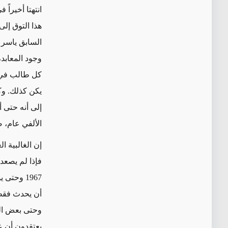
السابق ياسر 
وجود المعابد،
كل طالب في م
يكن كذلك. وك
إلى أنه حتى أ
الألفي عام، ص
إن الغالبية 
فإذا لم يصعد
1967 وحت
أن يحدث فقط 
وحتى بعض الس
يعتقدون أن عل