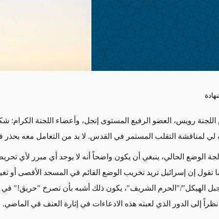
هادة
اللجنة رويس، العضو الرفيع المستوى إنجل، وأعضاء اللجنة الكرام: شك
 لي لمناقشة التقلب المستمر في القدس. لا بد من التعامل معه بحذر ف
جة الوضع الحالي، ينبغي أن يكون واضحاً أنه لا يوجد أي مبرر لأي تحر
ا تقول إن إسرائيل تريد تخريب الوضع القائم في المسجد الأقصى أو تغي
جبل الهيكل"/"الحرم الشريف"، يكون ذلك أشبه بأن تصرخ "حريق!" في
ظراً إلى الدور الذي لعبته هذه الادعاءات في إثارة العنف في الماضي.