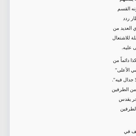
نه القسم
ار ردد
ي العديد من
لة للاشتعال
 عليه.
 دائماً من
مي الأعلى"
لا جدال فيه".
ي من الطرفين
آخر يقدس
الطرفين
نف في