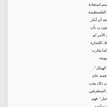
 عام 1948، أي 1900 عاماً تقريباً، ليتم استعادة
، أغضب رئيس السلطة الفلسطينية
د أن أنكر
تون رد بأن
الأمر لم
ك للإشارة
لما يقارب
ونية.
الهيكل".
فمنذ عام
بأن ذلك يجب
ن المتطرفين
جبل". فهم
ه يمكنهم