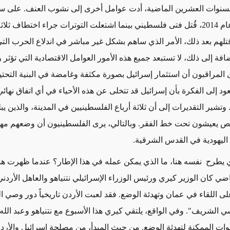
سنوات العشرين الماضية، أدت عوامل أخرى إلى نشوب العنف. على سبي
خلال صيف عام 2014، قُتل فتى فلسطيني بينما اشتعلت التوترات جراء اختطاف ث
قتلهم بعد ذلك، الأمر الذي ساهم بشكل غير مباشر في اندلاع الحرب الت
افة إلى ذلك، لا تستبعد جميع هذه الأمور العوامل الاقتصادية التي تؤثر 
ى المراقبون أن استثمار إسرائيل بصورة مكثفة وغامضة في البنية التحتي
ود إلى الفكرة بأن إسرائيل قد تتخلى عن هذه الأحياء في أي اتفاق نهائ
وتشير التقديرات إلى أن ثلاثة أرباع الفلسطينيين في المدينة، والذين ي
خص يعيشون تحت خط الفقر. وبالتالي، يرى الفلسطينيون أن وضعهم مهم
 اليهودية في القدس الشرقية.
 يطرح نفسه هنا، ما الذي يمكن عمله في هذا الإطار؟ عندما ظهرت هذ
ضي كان الوزير كيري ورئيس الوزراء الإسرائيلي نتنياهو والعاهل الأردني
على اللقاء في عمان وتهدئة الوضع. فقد لعبت الأردن تاريخياً دور وصي 
ي الشريف". وفي الواقع، يلتقي كيري هذا الأسبوع مع نتنياهو وعبد الل
ات الممكنة لتهدئة الوضع. من حيث المبدأ، من مصلحة إسرائيل والأر