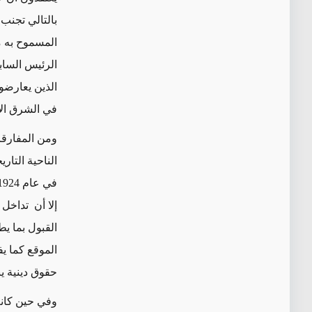
بالتالي تجنب
المسموح به من
الرئيس السابق
الذين يعارضون
في الشرق الأ
ومن المفارقا
الناحية التار
إلا أن تداخل 
القبول بما ي
الموقع كما يف
حقوق دينية يب
وفي حين كان