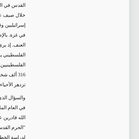
القدس في ال
إسرائيليين و
في غزة. بالإض
العنف. إذ ير
الفلسطيني يع
الفلسطينيين. 
316 ألف ش
تزدهر الأحياء
والسؤال الذي
في العام الما
الله قادرين 
"الحرم القدس
لدراسة الخطو