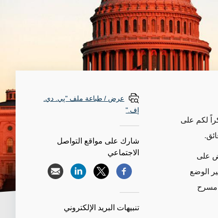
عرض / طباعة ملف "پي. دي.
إف."
راً لكم على
ائق.
شارك على مواقع التواصل
الاجتماعي
يض على
ير الوضع
 مسرح
تنبيهات البريد الإلكتروني