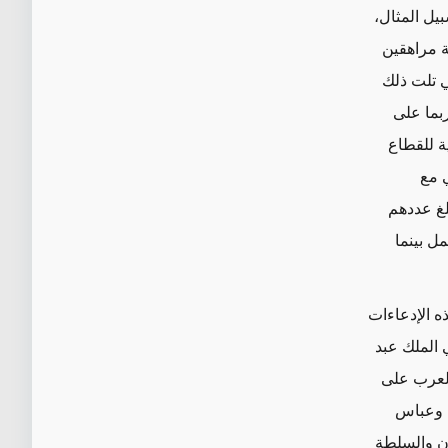
ل المثال،
لاثة مراهقين
ي تلت ذلك
ربما على
ة للقطاع
ي مع
بلغ عددهم
ل بينما
ه الإدعاءات
 الملك عبد
العرب على
ه وعباس
دن والسلطة