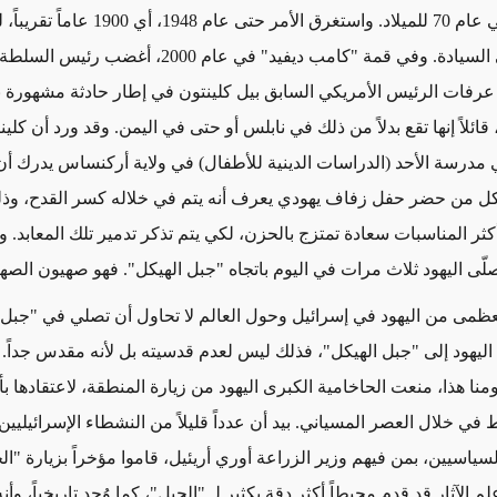
انتهتا أخيراً في عام 70 للميلاد. واستغرق الأمر حتى
هذا التوق إلى السيادة. وفي قمة "كامب ديفيد" في عام 2000
عرفات الرئيس الأمريكي السابق بيل كلينتون في إطار حادثة مشهورة بع
 قائلاً إنها تقع بدلاً من ذلك في نابلس أو حتى في اليمن. وقد ورد أن كلين
درسة الأحد (الدراسات الدينية للأطفال) في ولاية أركنساس يدرك أن 
ل من حضر حفل زفاف يهودي يعرف أنه يتم في خلاله كسر القدح، وذل
كثر المناسبات سعادة تمتزج بالحزن، لكي يتم تذكر تدمير تلك المعابد. و
لّى اليهود ثلاث مرات في اليوم باتجاه "جبل الهيكل". فهو صهيون الصهي
العظمى من اليهود في إسرائيل وحول العالم لا تحاول أن تصلي في "جبل 
 اليهود إلى "جبل الهيكل"، فذلك ليس لعدم قدسيته بل لأنه مقدس جداً. 
ى يومنا هذا، منعت الحاخامية الكبرى اليهود من زيارة المنطقة، لاعتقادها 
في خلال العصر المسياني. بيد أن عدداً قليلاً من النشطاء الإسرائيليي
ياسيين، بمن فيهم وزير الزراعة أوري أريئيل، قاموا مؤخراً بزيارة "ال
م الآثار قد قدم محيطاً أكثر دقة بكثير لـ "الجبل"، كما وُجد تاريخياً، وأن