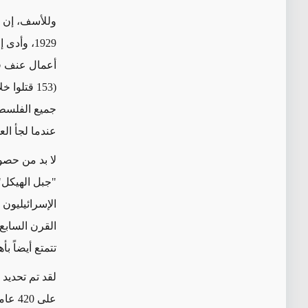
وللأسف، إن ا
عندما لجأ الع
لا بد من حصول
"جبل الهيكل"
الإسرائيليون
القرن السابع.
تتمتع أيضاً ب
على 0