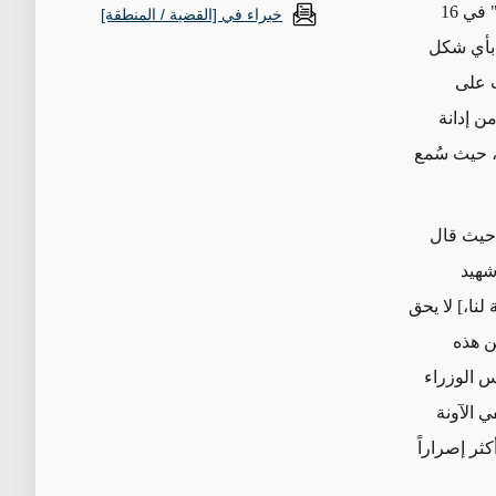
وكما قال وزير الخارجية الأمريكي جون كيري في مقابلة مع "الإذاعة الوطنية العامة" في 16
خبراء في [القضية / المنطقة]
 بأي شكل
ب على
ن إدانة
 حيث سُمع
 حيث قال
شهيد
نا،] لا يحق
ن هذه
س الوزراء
ي الآونة
ثر إصراراً