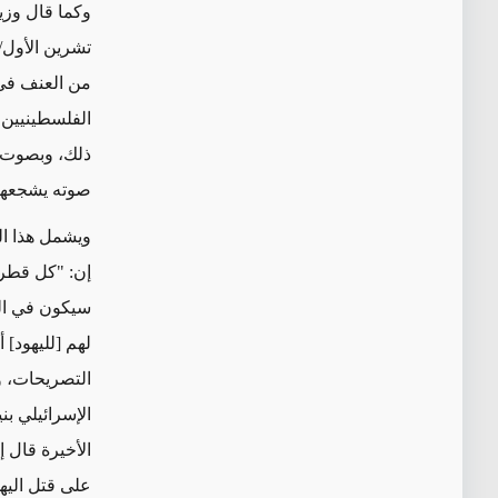
تشرين الأول/
من العنف في 
الفلسطينيين أ
ذلك، وبصوت 
صوته يشجعها 
ويشمل هذا ا
إن: "كل قطرة
سيكون في الجن
‏لهم [لليهود]
التصريحات، و
الإسرائيلي بن
الأخيرة قال 
على قتل اليه