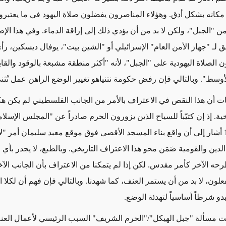
 مكانه بشكل أدق. وهؤلاء المناصرون يفضلون صلاة اليهود في ما يعتبرو
 "الجبل"، ولكن لا بد من أن يؤدي ذلك إلى إراقة الدماء. وفي هذا الإط
 لـ "جهاز الأمن العام" الإسرائيلي أو "الشين بيت"، يوفال ديسكين، رأ
 الصلاة اليهودية على "الجبل"، لأنه "أكثر منطقة مشبعة بالوقود والقاب
وسط". وبالتالي فإن رفض حكومة نتنياهو تغيير الوضع الراهن عمل تُثنى
ت أن هذا النقص في الاعتراف بالأمر من الجانب الفلسطيني لم يكن هكذا
يخية. إذ إن كتيّباً للسياح الذين يزورون الحرم صادراً عن "المجلس الإسلا
في عام 1924 أشار إلى أن واقع بناء المسجد الأقصى فوق موقع معبد سليمان أمر "
الدين والقومية ضَمَن محو هذا الاعتراف التاريخي. وبالطبع، لا يجدر بأ
طرحه الآخر كأمر مقدس. لكن إذا لم يتمكنا من الاعتراف بأن الجانب ال
علون، لا بد من أن يستمر العنف، كما شهدنا. وبالتالي فإن فهم أن لكلا 
دو شرطاً أساسياً لتهدئة الوضع.
ت مسألة "جبل الهيكل"/"الحرم الشريف" السبب الرئيسي لأعمال الع