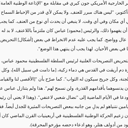
أكتوبر، "ليس هناك مبرر للعنف. ولا يمكن لأي قدر من الإحباط السماح
أي مكان وفي أي وقت. لا ينبغي أن يحدث أي نوع من العنف. كما يج
ن يفهموا ذلك، والرئيس [محمود] عباس كان ملتزماً باللاعنف. لا بد له م
عال وواضح. كما يجب عليه عدم الانخراط في بعض [أشكال] التحريض،
في بعض الأحيان. لهذا يجب أن ينتهي هذا الوضع".
لتحريض التصريحات العلنية لرئيس السلطة الفلسطينية محمود عباس،
 دم أريقت في القدس هي دماء زكية، [ما دامت في سبيل الله]، وكل 
ة، وكل جريح سيكون له الثواب". كما صرّح بأن "[الأقصى لنا والقيامة ل
 أن يدنسوهما بأقدامهم القذرة، ولن نسمح لهم". هذا ولم يتنازل عباس ع
دعا في الأيام الماضية إلى "نضال شعبي لاعنفي". (وهذا لا يعني أن رئي
يامين نتنياهو لم يدلِ من جانبه ببعض التصريحات المثيرة للجدل أيضاً. فف
إن زعيم الحركة الوطنية الفلسطينية في أربعينيات القرن الماضي كان أك
ود من أدولف هتلر، وهو ادعاء دحضه مؤرخو المحرقة).