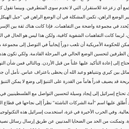
مع أي زعزعة للاستقرار، التي لا تخدم سوى المتطرفين. وبينما تقول ك
تغيير الوضع الراهن، تكمن المشكلة في أن الوضع الراهن في "جبل الهيكل
ُحدد في مجموعة واضحة من التفاهمات. فإذا كانت هناك ثقة بين الإسرا
، لربما كانت التفاهمات الشفوية كافية، ولكن هذا ليس هو الحال في ال
مكن للحكومة الأمريكية أن تلعب دوراً إيجابياً في التوصل إلى مجموعة 
ن الطرفين لتحسين الوضع الحالي في المرحلة القادمة. ولكي تكون هذه
تحتاج إلى إعادة التأكيد عليها علناً من قبل الأردن. وبالتالي فمن شأن ال
مماثل بين كيري ونتنياهو وعبد الله أن يحظى باعتراف عباس. نأمل أن ج
حة قد يضيف قدراً هاماً من القدرة على التنبؤ إلى وضع لا يمكن التنبؤ ب
 تحتاج إسرائيل إلى إيجاد وسيلة لتحسين التواصل مع الفلسطينيين في
أُطلق عليها اسم "أمة الشركات الناشئة" نظراً إلى نجاحها في قطاع الت
العالية. وفي الحرب الأخيرة في غزة، استخدمت إسرائيل هذه التكنولوجيا
. وتمكنت من الحد من الضحايا المدنيين عن طريق إرسال رسائل نصية