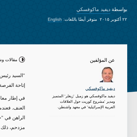
ديفيد ماكوفسكي
بواسطة
٢٢ أكتوبر ٢٠١٥
متوفر أيضًا باللغات:
English
مقالات وش
عن المؤلفين
"السيد رئيس 
إتاحة الفرصة
ديفيد ماكوفسكي
ديفيد ماكوفسكي هو زميل "زيغلر" المتميز
في إطار معال
ومدير "مشروع كوريت حول العلاقات
العربية الإسرائيلية" في معهد واشنطن.
العنف. فعندم
الراهن في "
مزدحم، ذلك ن