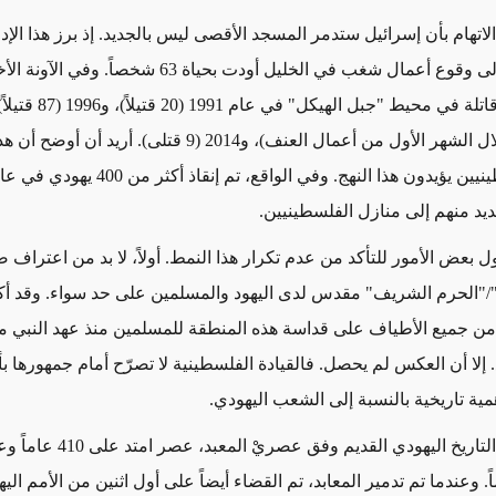
لاتهام بأن إسرائيل ستدمر المسجد الأقصى ليس بالجديد. إذ برز هذا الإ
1929، وأدى إلى وقوع أعمال شغب في الخليل أودت بحياة 63 شخ
(153 قتلوا خلال الشهر الأول من أعمال العنف)، و2014 (9 قتلى). أر
ديد منهم إلى منازل الفلسطينيين.
 بعض الأمور للتأكد من عدم تكرار هذا النمط. أولاً، لا بد من اعتراف 
/"الحرم الشريف" مقدس لدى اليهود والمسلمين على حد سواء. وقد أكد
 من جميع الأطياف على قداسة هذه المنطقة للمسلمين منذ عهد النبي 
 إلا أن العكس لم يحصل. فالقيادة الفلسطينية لا تصرّح أمام جمهورها ب
أهمية تاريخية بالنسبة إلى الشعب اليهودي.
لقد تم تحديد التاريخ اليهودي القديم وفق عص
42 عاماً. وعندما تم تدمير المعابد، تم القضاء أيضاً على أول اثنين من الأمم اليه