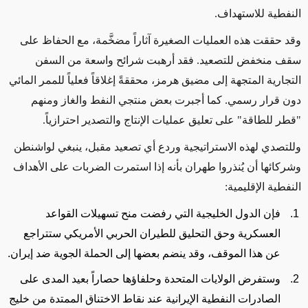
النفطية للاستهداف.
وقد حققت هذه العمليات الصغيرة آثاراً مضخَّمة، مع الحفاظ على
سقف منخفض للتصعيد. فقد أرهبت شرائح واسعة من السفن
التجارية المتجهة إلى مضيق هرمز، محققةً إغلاقاً فعلياً للممر المائي
دون قرار رسمي. كما أجبرت بعض منتجي النفط والغاز ومنهم
"قطر للطاقة" على تعليق عمليات الإنتاج والتصدير احترازياً.
وللتصدي لهذه الاستراتيجية وردع أي تصعيد مقبل، ينبغي لواشنطن
وشركائها أن يُنذروا طهران بأنه إذا استمرت الضربات على الأهداف
النفطية الإقليمية:
فإن الدول الخليجية التي رفضت منح تسهيلات القواعد
العسكرية وحق التحليق للطيران الحربي الأمريكي ستتراجع
عن هذا الموقف، وقد ينضم بعضها إلى الحملة الجوية ضد إيران.
وستفرض الولايات المتحدة وحلفاؤها حصاراً بعيد المدى على
الصادرات النفطية الإيرانية عند نقاط الاختناق الممتدة من خليج