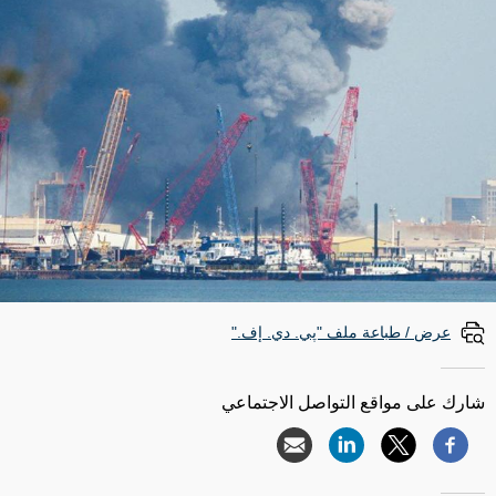
عرض / طباعة ملف "پي. دي. إف."
شارك على مواقع التواصل الاجتماعي