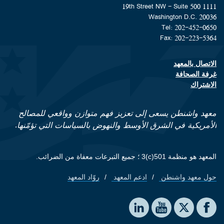
1111 19th Street NW - Suite 500
Washington D.C. 20036
Tel: 202-452-0650
Fax: 202-223-5364
الاتصال بالمعهد
Footer contact links
غرفة الصحافة
الاشتراك
معهد واشنطن يسعى إلى تعزيز فهم متوازن وواقعي للمصالح
الأمريكية في الشرق الأوسط والنهوض بالسياسات التي تؤمّنها.
المعهد هو منظمة 501(c)3 ؛ جميع التبرعات معفاة من الضرائب.
حول معهد واشنطن
ادعم المعهد
روّاد المعهد
Footer quick links
Social media
The Washington Institute on LinkedIn
The Washington Institute on YouTube
The Washington Institute on Facebook
The Washington Institute on X