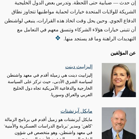
إن حدث — ضبابية حتى اللحظة. وتدرس بعض الدول الخليجية
الشريكة للولايات المتحدة خيارات لحماية مواطنيها تتجاوز نطاق
الدفاع الجوي. وحين يحل وقت اتخاذ هذه القرارات، ينبغي لواشنطن
أن تتبنى خيارات هؤلاء الشركاء وتنسق معهم في التعامل مع
التهديدات الراهنة وما قد يستجد منها.
عن المؤلفين
إليزابيث دينت
إليزابيث دينت هي زميلة أقدم في معهد واشنطن
لسياسة الشرق الأدنى، حيث تركز على السياسة
الخارجية والدفاعية الأمريكية تجاه دول الخليج
العربي والعراق وسوريا.
مايكل آيزنشتات
مايكل آيزنشتات هو زميل أقدم في برنامج الزمالة
"كاهن" ومدير "برنامج الدراسات العسكرية والأمنية"
في معهد واشنطن، وهو متخصص في شؤون