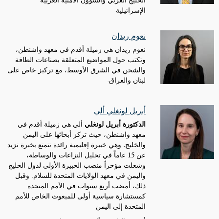
الخليج العربي والشؤون الأمنية العربية -
الإسرائيلية.
نعوم ريدان
نعوم ريدان هي زميلة أقدم في معهد واشنطن،
وتكتب حول المواضيع المتعلقة بصناعات الطاقة
والشحن في الشرق الأوسط، مع تركيز خاص على
لبنان والعراق.
أبريل لونغلي ألي
الدكتورة أبريل لونغلي
ألي هي زميلة أقدم في
معهد واشنطن، حيث تركز أبحاثها على اليمن
والخليج. وهي خبيرة إقليمية رائدة تتمتع بخبرة تزيد
عن 15 عاماً في تحليل النزاعات والوساطة،
وشغلت مؤخراً منصب الخبيرة الأولى لدول الخليج
واليمن في معهد الولايات المتحدة للسلام. وقبل
ذلك، أمضت أربع سنوات في الأمم المتحدة
كمستشارة سياسية أولى للمبعوث الخاص للأمم
المتحدة إلى اليمن
.