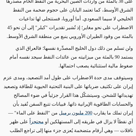
على 38 بالمئة من واردات الصين البحرية من النفط الخام مصدرها
الشرق الأوسط، كما تعتمد اليابان على حجوم ضخمة من النفط
الخليجي لا سيما السعودي. أما أوروبا، فستتجلى لها تداعيات
الاضطراب على نحو مغاير؛ إذ تُشير تقديرات "كبلر" إلى أن نحو 45
بالمئة من وقود الطيران الأوروبي ينبع من منطقة الشرق الأوسط.
ولن تسلم من ذلك دول الخليج المصدِّرة نفسها؛ فالعراق الذي
يستمد 90 بالمئة من ميزانيته من عائدات النفط سيجد نفسه أمام
ضغوط مالية استثنائية يصعب احتمالها.
وسيتوقف مدى حدة الاضطراب على طول أمد التصعيد، ومدى عزم
إيران على تكثيف ضرباتها على البنية التحتية الحيوية للطاقة وتصعيد
تهديداتها للشحن. وسيتشكّل هذا القرار جزئياً في ضوء المصالح
والحسابات الطاقوية الإيرانية ذاتها. فبيانات تتبع السفن تُفيد بأن
إيران تملك ما يقارب
200 مليون برميل
من "النفط على الماء" —
أي نفطاً لا يزال في طريقه إلى المستهلكين أو
محتجزاً
على ظهر
ناقلات — وهي أرقام متضخمة يُعزى جزء منها إلى تراجع الطلب