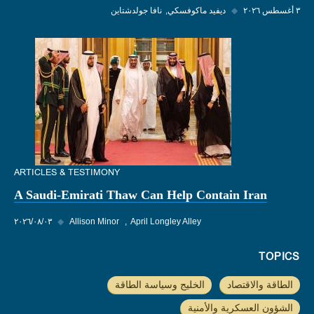
٣ أغسطس ٢٠٢٦
◆
ديفيد ماكوفسكي
نافا جولدشتاين
ARTICLES & TESTIMONY
A Saudi-Emirati Thaw Can Help Contain Iran
April Longley Alley
Allison Minor
◆
٠٣‏/٠٨‏/٢٠٢٦
TOPICS
الطاقة والاقتصاد
الخليج وسياسة الطاقة
الشؤون العسكرية والأمنية