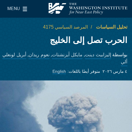
Skip to main content
MENU
معهد واشنطن لسياسات الشرق الأدنى
le Main Menu
تحليل السياسات
المرصد السياسي 4175
الحرب تصل إلى الخليج
إليزابيث دينت
مايكل آيزنشتات
نعوم ريدان
أبريل لونغلي
بواسطة
,
,
,
ألي
٤ مارس ٢٠٢٦
متوفر أيضًا باللغات:
English