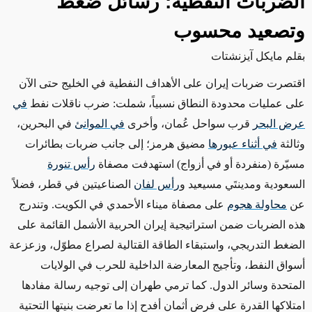
الضربات النفطية: رسائل ضغط
وتصعيد محسوب
بقلم مايكل آيزنشتات
اقتصرت ضربات إيران على الأهداف النفطية في الخليج حتى الآن
على عمليات محدودة النطاق نسبياً، شملت: ضرب ناقلات نفط
في
عرض البحر
قرب سواحل عُمان، وأخرى
في الموانئ
في البحرين،
وثالثة
في أثناء عبورها
مضيق هرمز؛ إلى جانب ضربات بطائرات
مسيّرة (منفردة أو في أزواج) استهدفت مصفاة
رأس تنورة
السعودية ومدينتَي مسيعيد و
رأس لفان
الصناعيتين في قطر، فضلاً
عن
محاولة هجوم
على مصفاة ميناء الأحمدي في الكويت. وتندرج
هذه الضربات ضمن استراتيجية إيران الحربية الأشمل القائمة على
الضغط التدريجي، واستبقاء الطاقة القتالية لصراع مطوّل، وزعزعة
أسواق النفط، وتأجيج المعارضة الداخلية للحرب في الولايات
المتحدة وسائر الدول. كما ترمي طهران إلى توجيه رسالة مفادها
امتلاكها القدرة على فرض أثمان أفدح إذا ما تعرضت بنيتها التحتية