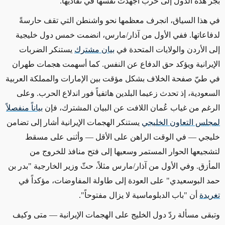
بجر هذه الدول إلى حرب أجهدت نفسها في تفاديها.
في هذا السياق، انجرف معظمها نحو واشنطن التي تقف حارسةً
لدفاعاتها. ففي الأول من آذار/مارس، انضمت خمس دول خليجية
إلى الأردن والولايات المتحدة في
بيان مشترك
يستنكر الضربات
الإيرانية ويؤكد حق الدفاع عن النفس. كما أسهمت هجمات طهران
في طيّ صفحة الخلاف بشكل مؤقت بين الإمارات والمملكة العربية
السعودية، إذ تحدث زعيما البلدين هاتفياً فور اندلاع الحرب. وعلى
الرغم من غياب عُمان اللافت عن البيان المشترك، فإن
بياناً منفصلاً
لمجلس التعاون الخليجي
يستنكر الهجمات الإيرانية أشار إلى تضامن
خليجي — في الوقت الراهن على الأقل — وأثنى على مسقط
لتشجيعها الحوار المستمر وسعيها إلى فتح منافذ للخروج من
المأزق. وفي الأول من آذار/مارس مثلاً، حثّ وزير الخارجية "بدر بن
حمد البوسعيدي" على العودة إلى طاولة المفاوضات، مؤكداً في
تغريدة
أن "باب الدبلوماسية لا يزال مفتوحاً".
وتبقى مسألة ردّ دول الخليج على الهجمات الإيرانية — متى وكيف