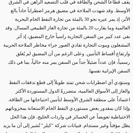
يقف قطاعا الشحن والطاقة في قلب التصعيد الراهن في الشرق
الأوسط. وقد شهدت الملاحة في مضيق هرمز اضطراباً حاداً بالغ
الأثر، إذ يمر عبره نحو 30 بالمئة من تجارة النفط الخام البحرية
العالمية وما يقارب 20 بالمئة من تجارة الغاز الطبيعي المسال. وقد
بقي عدد كبير من السفن التجارية راسياً خارج المضيق، إذ آثر
المشغلون وبيوت التجارة تفادي العبور جراء مخاطر الملاحة الحربية
وارتفاع أقساط التأمين. وعلى الرغم من أن المضيق لم يُغلق
رسمياً، فإن عدداً ضئيلاً جداً من السفن يمر منه حالياً، بما في ذلك
السفن الإيرانية نفسها.
وستؤدي أي اضطرابات شحن تمتد طويلاً إلى قطع تدفقات النفط
والغاز إلى الأسواق العالمية، متضررةً الدول المستوردة الأكثر
اعتماداً على منطقة الشرق الأوسط لتأمين احتياجاتها من الطاقة.
وإذا كان بمقدور بعض مستوردي النفط الخام الاستعانة بمخزوناتهم
الاحتياطية تعويضاً عن الخسائر في واردات الخليج، فإن هذا الحل
يظل مؤقتاً وغير مستدام. فبيانات شركة "كبلر" تُشير إلى أن ما يزيد