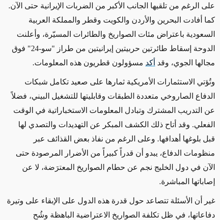
على الرغم من تلقيها الجانب الأكبر من الضربات الإيرانية حتى الآن.
كما أفادت البحرين والأردن والكويت وقطر والمملكة العربية
السعودية باعتراض مئات الصواريخ والطائرات المسيّرة، وأعلنت
الدوحة إسقاط طائرتين حربيتين إيرانيتين من طراز "سو-24" فوق
مجالها الجوي، وقد
أكد
مسؤولون قطريون هذه المعلومات.
وتُؤتي الاستثمارات الأمريكية ثمارها على صعيد تكامل شبكات
الدفاع الصاروخي متعددة الطبقات وقابليتها للتشغيل البيني، فضلاً
عن التدريب المشترك وتبادل المعلومات الاستخباراتية في الوقت
الفعلي. وقد أتاح ذلك الكشف المبكر عن التهديدات والتصدي لها
قبل بلوغها أهدافها. وعلى الرغم من نفاذ بعض القذائف عبر
منظومات الدفاع، يبدو أن قدراً كبيراً من الأضرار المرصودة حتى
الآن في دول الخليج نجم عن حطام الصواريخ المعترَضة، لا عن
إصاباتها المباشرة.
غير أن الأسئلة تتصاعد حول قدرة هذه الدول على الإبقاء على وتيرة
دفاعاتها، في ظل تكلفة الصواريخ الاعتراضية الباهظة وشُح