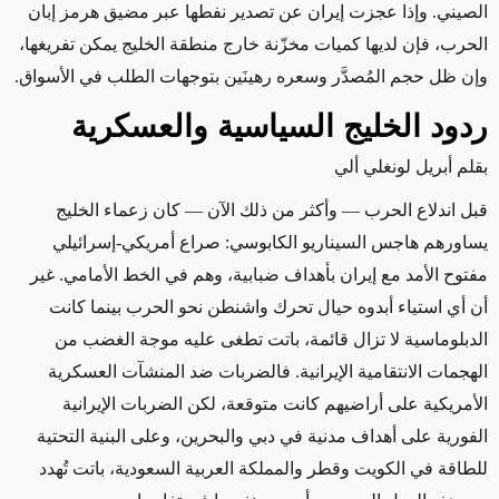
الصيني. وإذا عجزت إيران عن تصدير نفطها عبر مضيق هرمز إبان
الحرب، فإن لديها كميات مخزّنة خارج منطقة الخليج يمكن تفريغها،
وإن ظل حجم المُصدَّر وسعره رهينَين بتوجهات الطلب في الأسواق.
ردود الخليج السياسية والعسكرية
بقلم أبريل لونغلي ألي
قبل اندلاع الحرب — وأكثر من ذلك الآن — كان زعماء الخليج
يساورهم هاجس السيناريو الكابوسي: صراع أمريكي-إسرائيلي
مفتوح الأمد مع إيران بأهداف ضبابية، وهم في الخط الأمامي. غير
أن أي استياء أبدوه حيال تحرك واشنطن نحو الحرب بينما كانت
الدبلوماسية لا تزال قائمة، باتت تطغى عليه موجة الغضب من
الهجمات الانتقامية الإيرانية. فالضربات ضد المنشآت العسكرية
الأمريكية على أراضيهم كانت متوقعة، لكن الضربات الإيرانية
الفورية على أهداف مدنية في دبي والبحرين، وعلى البنية التحتية
للطاقة في الكويت وقطر والمملكة العربية السعودية، باتت تُهدد