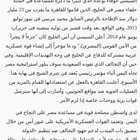
السيسي الوفاء بوعده الذي كثيراً ما ذكره للمساعدة في حماية
حلفاء مصر في الخليج، الذين قدّموا للقاهرة ما يقرب من 23 مليار
دولار منذ الإطاحة بالرئيس السابق محمد مرسي في تموز/يوليو
2013. وفي الواقع، بعد وقت قصير من توليه منصبه فى حزيران/
يونيو عام 2014، أعلن السيسي أن أمن الخليج كان "جزءاً لا يتجزأ
من الأمن القومي [المصري]،" ودعا مؤخراً إلى إنشاء قوة عسكرية
عربية مشتركة للدفاع عن الخليج في وجه التهديدات الإقليمية. وفي
حين أن التحالف الذي تقوده السعودية سوف يبلور استراتيجية مصر
تجاه اليمن أثناء مؤتمر رئيسي يُعقد في شرم الشيخ في نهاية هذا
الأسبوع، أعلنت القاهرة بالفعل عن استعداداتها للقيام بالمزيد من
العمليات الجوية ضد مواقع الحوثيين، وأشارت إلى أنها سترسل
قوات برية ووحدات خاصة إذا لزم الأمر .
لدى واشنطن مصلحة قوية في مساعدة مصر على النجاح في
اليمن. وتعتمد القوات العسكرية الأمريكية على عبور آمن من خلال
مضيق باب المندب لدعم جهود التحالف ضد تنظيم «الدولة
الإسلامية»، فضلاً عن الحفاظ على وجودها في المنطقة على نطاق