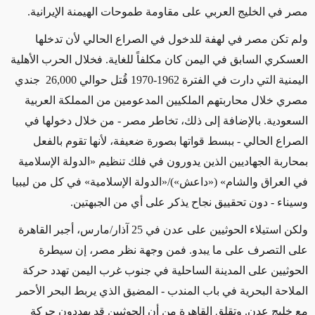
مصر في الخليج العربي على مقاومة طموحات الهيمنة الإيرانية.
ولم تكن مصر في لهفة للدخول في الصراع الحالي لأن تدخلها
العسكري السابق في اليمن كان مكلفاً للغاية. فخلال الحرب الأهلية
اليمنية التي دارت في الفترة 1962-1970 قُتل حوالي
26,000
جندي
مصري خلال محاربتهم الملكيين المدعومين من المملكة العربية
السعودية. بالإضافة إلى ذلك، تخاطر مصر - من خلال دخولها في
الصراع الحالي - ببسط قواتها بصورة ضعيفة، لأنها تقوم بالفعل
بمحاربة الجهاديين الذين يدورون في فلك تنظيم «الدولة الإسلامية
في العراق والشام» («داعش»)/«الدولة الإسلامية» في كل من ليبيا
وسيناء - دون تحقييق نجاح يذكر على أي من الجبهتين.
ولكن استيلاء الحوثيين على عدن في 25 آذار/مارس، أجبر القاهرة
على التصرف على ما يبدو. فمن وجهة نظر مصر، إن سيطرة
الحوثيين على المدينة الساحلية في جنوب غرب اليمن تهدد حركة
الملاحة البحرية في باب المندب - المضيق الذي يربط البحر الأحمر
مع خليج عدن. وتقلق القاهرة من أن الحوثيين قد يهددون حركة