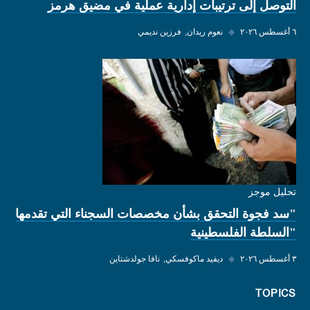
التوصل إلى ترتيبات إدارية عملية في مضيق هرمز
٦ أغسطس ٢٠٢٦
◆
نعوم ريدان
فرزين نديمي
تحليل موجز
"سد فجوة التحقق بشأن مخصصات السجناء التي تقدمها
"السلطة الفلسطينية
٣ أغسطس ٢٠٢٦
◆
ديفيد ماكوفسكي
نافا جولدشتاين
TOPICS