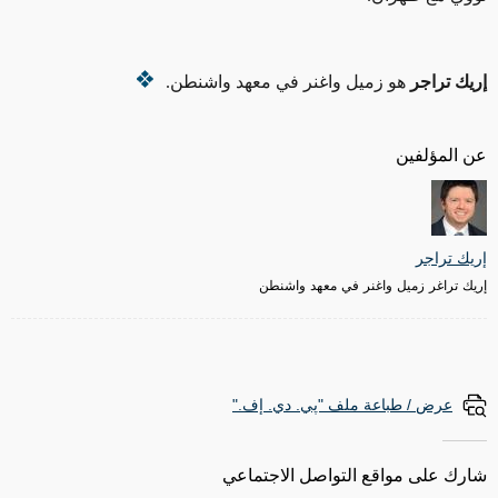
إريك
تراجر
هو زميل واغنر في معهد واشنطن.
عن المؤلفين
إريك تراجر
إريك تراغر زميل واغنر في معهد واشنطن
عرض / طباعة ملف "پي. دي. إف."
شارك على مواقع التواصل الاجتماعي