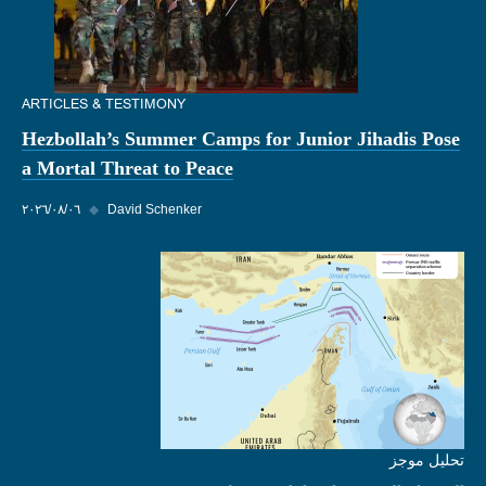
ARTICLES & TESTIMONY
Hezbollah’s Summer Camps for Junior Jihadis Pose
a Mortal Threat to Peace
David Schenker
◆
٠٦‏/٠٨‏/٢٠٢٦
تحليل موجز