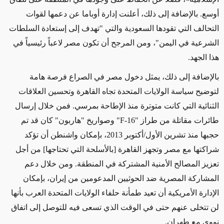
أوسع. بالإضافة إلى ذلك، أعلنت إدارة أوباما عن دعمها لقوات
التحالف التي تقودها السعودية والتي "تهدف إلى إستعادة السلطات
الشرعية في اليمن"، ومن المرجح أن تكون مصر لاعباً رئيسياً في
هذا الجهد.
بالإضافة إلى ذلك، يمثل دخول مصر في الصراع فرصة هامة
لتوضيح سياسة الولايات المتحدة تجاه القاهرة وتحسين العلاقات
الثنائية التي كانت متوترة منذ الإطاحة بمرسي. فمن خلال إرسال
طائرات مقاتلة من طراز "
F-16
" وصواريخ "هاربون" كان قد تم
حجبها منذ تشرين الأول/أكتوبر 2013، بإمكان واشنطن أن تؤكد
شراكتها مع مصر وتجهز القاهرة [بالأسلحة التي تحتاجها] من أجل
تعزيز المصالح الأمنية المشتركة في المنطقة. ومن خلال دعم
المشاركة المصرية ضد الحوثيين المدعومين من إيران، بإمكان
الإدارة الأمريكية أن تعيد طمأنة حلفاء الولايات المتحدة العرب بأنها
لن تتخلى عنهم حتى في الوقت الذي تسعى فيه للتوصل إلى اتفاق
نووي مع طهران.