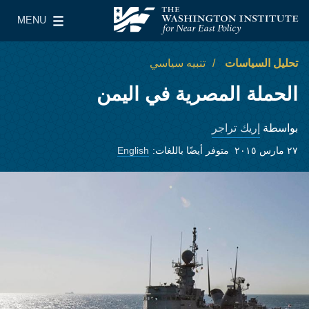
Skip to main content
MENU
معهد واشنطن لسياسات الشرق الأدنى
le Main Menu
تحليل السياسات
تنبيه سياسي
الحملة المصرية في اليمن
إريك تراجر
بواسطة
٢٧ مارس ٢٠١٥
متوفر أيضًا باللغات:
English