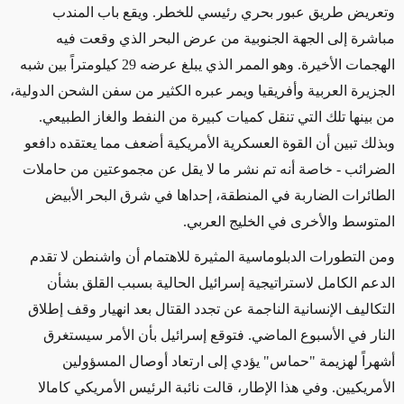
وتعريض طريق عبور بحري رئيسي للخطر. ويقع باب المندب
مباشرة إلى الجهة الجنوبية من عرض البحر الذي وقعت فيه
الهجمات الأخيرة.
وهو الممر الذي
يبلغ عرضه
29
كيلومتراً
بين شبه
الجزيرة العربية وأفريقيا
ويمر عبره
الكثير من سفن الشحن الدولية،
من بينها تلك التي تنقل كميات كبيرة من النفط والغاز الطبيعي.
وبذلك تبين أن القوة العسكرية الأمريكية أضعف مما يعتقده دافعو
الضرائب
- خاصة أنه تم نشر ما لا يقل عن مجموعتين من حاملات
الطائرات الضاربة في المنطقة، إحداها في شرق البحر الأبيض
المتوسط والأخرى في الخليج العربي
.
ومن التطورات
الدبلوماسية
المثيرة للاهتمام أن واشنطن لا تقدم
الدعم الكامل لاستراتيجية إسرائيل الحالية بسبب
القلق بشأن
التكاليف الإنسانية الناجمة عن تجدد القتال بعد انهيار وقف إطلاق
النار في الأسبوع
الماضي
. فتوقع إسرائيل بأن الأمر سيستغرق
أشهراً لهزيمة "حماس" يؤدي إلى ارتعاد أوصال المسؤولين
الأمريكيين. وفي هذا الإطار، قالت نائبة الرئيس الأمريكي كامالا