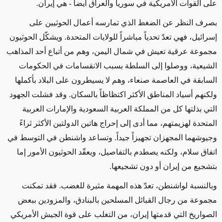
على القوات الأمريكية في سوريا والعراق أيضاً -
هي إيران.
بصرف النظر عن الضغط الذي تمارسه أعمال الحوثيين على
إسرائيل، فهي تعدّ تحدياً مباشراً للولايات المتحدة. ويشكّل الحوثيون
مجموعة عرقية تعيش في شمال اليمن، وهم من أتباع أحد المذاهب
الشيعية، ووصلوا إلى السلطة بسبب الانقسامات في الحكومات
السابقة في العاصمة صنعاء، وهم لا
يسيطرون على
البلاد بأكملها
ولكنهم أسياد المناطق الأكثر اكتظاظاً بالسكان. وقد فشلت الجهود
التي بذلتها كل من المملكة العربية السعودية والإمارات العربية
المتحدة لهزيمتهم، مما أدى إلى إحراج هاتين الدولتين الأكثر ثراءً
وجيوشهما
المجهزان
تجهيزاً جيداً. وتساعد واشنطن في التوسط في
اتفاق سلام، ولكنه يصطدم بالتفاصيل، ويعقّد الحوثيون الأمور إما
بتشجيع من إيران أو دون تشجيعها.
وبالنسبة لواشنطن
، تعدّ هذه المهمة مثيرة للغضب. فقد تمكنت
مجموعة من رجال القبائل المسلحين بالبنادق، والمزودين ببعض
الصواريخ التي قدمتها إيران، من التغلب على قوة الجيش الأمريكي