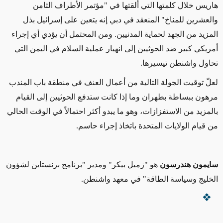
هاريس خلال كلمتها التي ألقتها في "مؤتمر الأطراف الثامن
والعشرين للمناخ" المنعقد في دبي إنه يتعين على إسرائيل بذل
المزيد من الجهد لحماية المدنيين.
ومن المحتمل أن يؤدي
أي إجراء
أمريكي
كبير ضد الحوثيين إلى انهيار عملية السلام في اليمن التي
تحاول واشنطن تيسيرها.
لعلّ توقيت الجولة التالية من أعمال العنف في منطقة باب المندب
مرهون ببساطة بطهران وما إذا كانت ستدفع الحوثيين إلى القيام
بالمزيد من الاستفزازات، وهو ما يبدو أكثر احتمالاً ف
ي الوقت الحالي
من قيام الولايات المتحدة باتخاذ
إجراء
حاسم.
سايمون هندرسون
هو "زميل بيكر" ومدير "
برنامج برنستاين لشؤون
الخليج
وسياسة الطاقة" في معهد واشنطن.