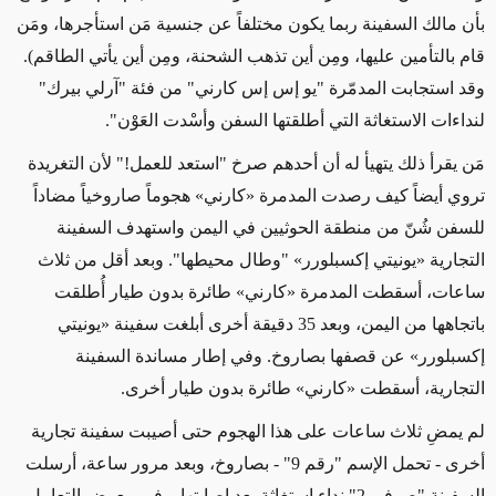
بأن مالك السفينة ربما يكون مختلفاً عن جنسية مَن استأجرها، ومَن
قام بالتأمين عليها، ومِن أين تذهب الشحنة، ومِن أين يأتي الطاقم).
وقد استجابت المدمّرة "يو إس إس كارني" من فئة "آرلي بيرك"
لنداءات الاستغاثة التي أطلقتها السفن وأسْدت العَوْن".
مَن يقرأ ذلك يتهيأ له أن أحدهم صرخ "استعد للعمل!" لأن التغريدة
تروي أيضاً كيف رصدت المدمرة
«
كارني
»
هجوماً صاروخياً مضاداً
للسفن شُنّ من منطقة الحوثيين في اليمن واستهدف السفينة
التجارية
«
يونيتي إكسبلورر
»
"وطال محيطها". وبعد أقل من ثلاث
ساعات، أسقطت المدمرة
«
كارني
»
طائرة بدون طيار أُطلقت
باتجاهها من اليمن، وبعد 35 دقيقة أخرى أبلغت سفينة
«
يونيتي
إكسبلورر
»
عن قصفها بصاروخ. وفي إطار مساندة السفينة
التجارية، أسقطت
«
كارني
»
طائرة بدون طيار أخرى.
لم يمضِ ثلاث ساعات على هذا الهجوم حتى أصيبت سفينة تجارية
أخرى
- تحمل الإسم "رقم 9" -
بصاروخ، وبعد مرور ساعة، أرسلت
السفينة "صوفي 2" نداء استغاثة
بعد إصابتها
. وفي معرض
التعامل