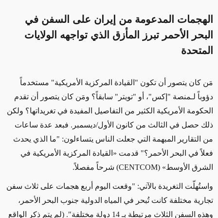
الهجمات المدعومة من إيران على السفن في
البحر الأحمر تبرز المأزق الذي تواجهه الولايات
المتحدة
مَن كان يتصور أن تكون "القيادة المركزية الأمريكية" مستخدماً
دؤوباً لـمنصة "إكس"، أو "تويتر" سابقاً؟ ومَن كان يتصور أن تقدم
الحكومة الأمريكية الكثير من التفاصيل المفيدة في تغريداتها؟ ولكن
ذلك حصل في الثالث من كانون الأول/ديسمبر
. فبعد عدة ساعات
من التقارير المبهمة التي جعلت الناس يتساءلون: "ما الذي يحدث
فعلاً
في البحر الأحمر؟"
قدمت
«
القيادة
المركزية الأمريكية
في
الشرق الأوسط
»
(
CENTCOM
) شرحاً مفصلاً.
و
استُهلّت التغريدة بالآتي: "وقعت اليوم أربع هجمات على ثلاث سفن
تجارية مختلفة كانت تُبحر في المياه الدولية جنوب البحر الأحمر،
وهذه السفن
الثلاث
مرتبطة بـ 14 دولة مختلفة".
(لم يتم ذكر الواقع