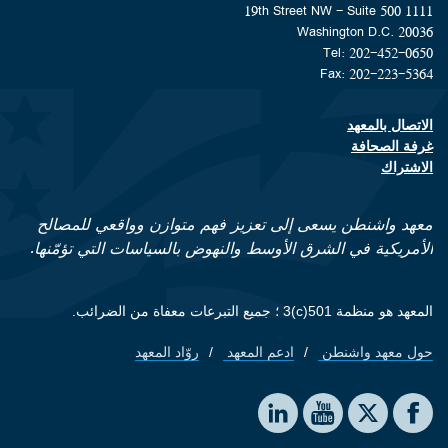
1111 19th Street NW - Suite 500
Washington D.C. 20036
Tel: 202-452-0650
Fax: 202-223-5364
الاتصال بالمعهد
Footer contact links
غرفة الصحافة
الاشتراك
معهد واشنطن يسعى إلى تعزيز فهم متوازن وواقعي للمصالح
الأمريكية في الشرق الأوسط والنهوض بالسياسات التي تؤمّنها.
المعهد هو منظمة 501(c)3 ؛ جميع التبرعات معفاة من الضرائب.
حول معهد واشنطن
ادعم المعهد
روّاد المعهد
Footer quick links
Social media
The Washington Institute on LinkedIn
The Washington Institute on YouTube
The Washington Institute on Facebook
The Washington Institute on X