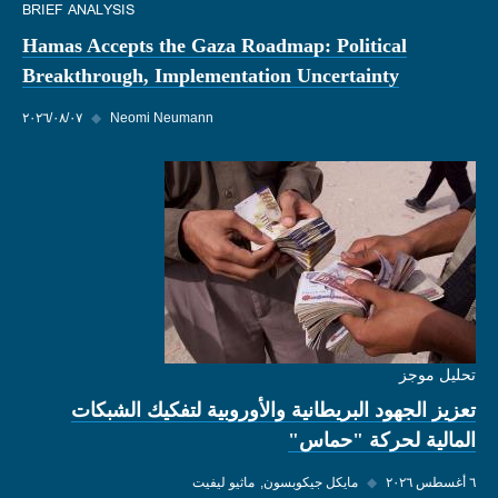
BRIEF ANALYSIS
Hamas Accepts the Gaza Roadmap: Political
Breakthrough, Implementation Uncertainty
Neomi Neumann
◆
٠٧‏/٠٨‏/٢٠٢٦
تحليل موجز
تعزيز الجهود البريطانية والأوروبية لتفكيك الشبكات
المالية لحركة "حماس"
٦ أغسطس ٢٠٢٦
◆
مايكل جيكوبسون
ماثيو ليفيت