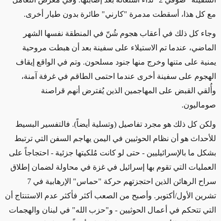
مع كل هذا
، أسقطت مدمرة "كارني" طائرة بدون طيار أخرى.
وجاء كل ذلك في أعقاب هجوم شُنّ
في المنطقة نفسها الشهر
الماضي
،
عندما تم
الاستيلاء على سفينة بعد أن هبطت مروحية
يمنية على متنها وخرج منها جنود مسلحون. وتم في الواقع
إيقاف
الهجوم
على سفينة أخرى عندما احتمى الطاقم في غرفة آمنة،
وأُلقي القبض على المهاجمين الذين يُفترض أنهم قراصنة
صوماليون.
ولكن كل ذلك هو
مجرد تفاصيل
(وتسلية أيضاً)
. فالتفسير البسيط
للأحداث هو أن نظام الحوثيين في اليمن يهاجم السفن التي ترتبط
بشكل ما بالإسرائيليين
- حتى لو كانت مُلكيتها جزئية -
احتجاجاً على
العمليات التي تقوم بها إسرائيل في غزة في محاولة لضمان إطلاق
سراح الرهائن الذين احتجزتهم حركة "حماس" الإرهابية في 7
تشرين الأول/أكتوبر.
وأصبح
من الصعب أكثر فأكثر عدم الاستنتاج أن
التي تتحكم في أعمال الحوثيين
- و"حزب الله" في لبنان والهجمات