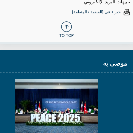
تنبيهات البريد الإلكتروني
خبراء في [القضية / المنطقة]
TO TOP
موصى به