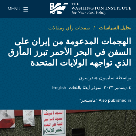
Skip to main content
MENU
معهد واشنطن لسياسات الشرق الأدنى
le Main Menu
تحليل السياسات
صفحات رأي ومقالات
الهجمات المدعومة من إيران على
السفن في البحر الأحمر تبرز المأزق
الذي تواجهه الولايات المتحدة
سايمون هندرسون
بواسطة
٤ ديسمبر ٢٠٢٣
متوفر أيضًا باللغات:
English
Also published in
"ماسينجر"